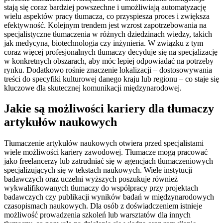
stają się coraz bardziej powszechne i umożliwiają automatyzację
wielu aspektów pracy tłumacza, co przyspiesza proces i zwiększa
efektywność. Kolejnym trendem jest wzrost zapotrzebowania na
specjalistyczne tłumaczenia w różnych dziedzinach wiedzy, takich
jak medycyna, biotechnologia czy inżynieria. W związku z tym
coraz więcej profesjonalnych tłumaczy decyduje się na specjalizację
w konkretnych obszarach, aby móc lepiej odpowiadać na potrzeby
rynku. Dodatkowo rośnie znaczenie lokalizacji – dostosowywania
treści do specyfiki kulturowej danego kraju lub regionu – co staje się
kluczowe dla skutecznej komunikacji międzynarodowej.
Jakie są możliwości kariery dla tłumaczy
artykułów naukowych
Tłumaczenie artykułów naukowych otwiera przed specjalistami
wiele możliwości kariery zawodowej. Tłumacze mogą pracować
jako freelancerzy lub zatrudniać się w agencjach tłumaczeniowych
specjalizujących się w tekstach naukowych. Wiele instytucji
badawczych oraz uczelni wyższych poszukuje również
wykwalifikowanych tłumaczy do współpracy przy projektach
badawczych czy publikacji wyników badań w międzynarodowych
czasopismach naukowych. Dla osób z doświadczeniem istnieje
możliwość prowadzenia szkoleń lub warsztatów dla innych