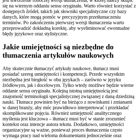
jest stworzenie roboczej wersji tłumaczenia, w której należy skupić
się na wiernym oddaniu sensu oryginału. Warto również korzystać z
dostępnych źródeł, takich jak słowniki specjalistyczne czy bazy
danych, które mogą pomóc w precyzyjnym przetłumaczeniu
terminów. Po zakończeniu pierwszej wersji tłumaczenia warto
przeprowadzić dokładną korektę, aby wyeliminować ewentualne
błędy językowe oraz stylistyczne.
Jakie umiejętności są niezbędne do
tłumaczenia artykułów naukowych
Aby skutecznie tłumaczyć artykuły naukowe, tłumacz musi
posiadać szereg umiejętności i kompetencji. Przede wszystkim
niezbędna jest biegłość w obu językach – zarówno w języku
źródłowym, jak i docelowym. Tylko wtedy możliwe będzie wierne
oddanie sensu oryginału. Kolejną istotną umiejętnością jest
znajomość terminologii specjalistycznej związanej z daną dziedziną
nauki. Tłumacz powinien być na bieżąco z nowinkami i zmianami
w danej branży, aby móc prawidłowo interpretować i przekładać
skomplikowane pojęcia. Również umiejętność analitycznego
myślenia jest kluczowa – tłumacz musi być w stanie zrozumieć
kontekst oraz intencje autora tekstu. Dodatkowo, umiejętności
organizacyjne są ważne, ponieważ proces tłumaczenia często
wymaga pracy nad wieloma dokumentami jednocześnie oraz