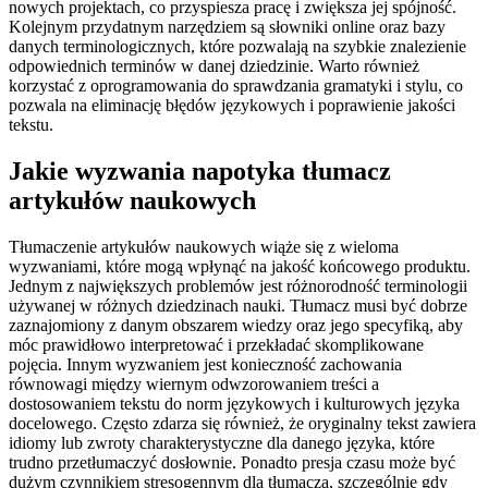
nowych projektach, co przyspiesza pracę i zwiększa jej spójność.
Kolejnym przydatnym narzędziem są słowniki online oraz bazy
danych terminologicznych, które pozwalają na szybkie znalezienie
odpowiednich terminów w danej dziedzinie. Warto również
korzystać z oprogramowania do sprawdzania gramatyki i stylu, co
pozwala na eliminację błędów językowych i poprawienie jakości
tekstu.
Jakie wyzwania napotyka tłumacz
artykułów naukowych
Tłumaczenie artykułów naukowych wiąże się z wieloma
wyzwaniami, które mogą wpłynąć na jakość końcowego produktu.
Jednym z największych problemów jest różnorodność terminologii
używanej w różnych dziedzinach nauki. Tłumacz musi być dobrze
zaznajomiony z danym obszarem wiedzy oraz jego specyfiką, aby
móc prawidłowo interpretować i przekładać skomplikowane
pojęcia. Innym wyzwaniem jest konieczność zachowania
równowagi między wiernym odwzorowaniem treści a
dostosowaniem tekstu do norm językowych i kulturowych języka
docelowego. Często zdarza się również, że oryginalny tekst zawiera
idiomy lub zwroty charakterystyczne dla danego języka, które
trudno przetłumaczyć dosłownie. Ponadto presja czasu może być
dużym czynnikiem stresogennym dla tłumacza, szczególnie gdy