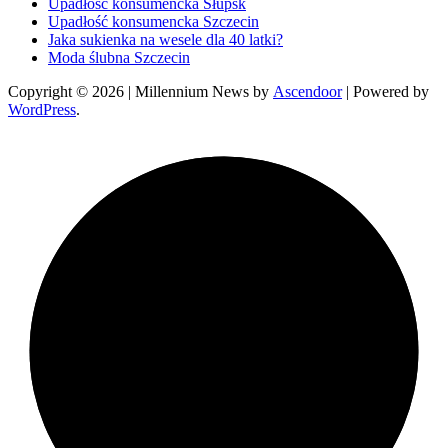
Upadłość konsumencka Słupsk
Upadłość konsumencka Szczecin
Jaka sukienka na wesele dla 40 latki?
Moda ślubna Szczecin
Copyright © 2026
| Millennium News by
Ascendoor
| Powered by
WordPress
.