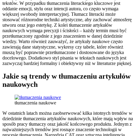
tekstów. W przypadku tłumaczenia literackiego kluczowe jest
oddanie emocji, stylu oraz intencji autora, co często wymaga
większej swobody interpretacyjnej. Tłumacz literacki może
stosować różnorodne techniki artystyczne, aby zachować atmosferę
utworu oraz jego estetykę. Z kolei tłumaczenie artykułów
naukowych wymaga precyzji i ścisłości – każdy termin musi być
przetłumaczony zgodnie z jego znaczeniem w danej dziedzinie
wiedzy. Warto również zauważyć, że artykuły naukowe często
zawierają dane statystyczne, wykresy czy tabele, które również
muszą być poprawnie przetłumaczone i dostosowane do języka
docelowego. Dodatkowo styl pisania w tekstach naukowych jest
zazwyczaj bardziej formalny i obiektywny niż w literaturze pięknej.
Jakie są trendy w tłumaczeniu artykułów
naukowych
tłumaczenia naukowe
W ostatnich latach można zaobserwować kilka istotnych trendów w
dziedzinie tłumaczenia artykułów naukowych, które mają wpływ na
sposób pracy tłumaczy oraz jakość końcowego produktu. Jednym z
najważniejszych trendów jest rosnące znaczenie technologii w
procesie tłumaczenia. Narzędzia CAT oraz sztuczna inteligencja