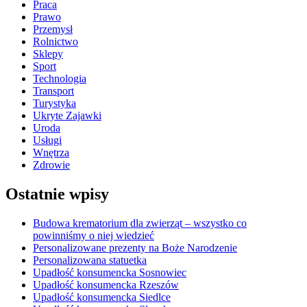
Praca
Prawo
Przemysł
Rolnictwo
Sklepy
Sport
Technologia
Transport
Turystyka
Ukryte Zajawki
Uroda
Usługi
Wnętrza
Zdrowie
Ostatnie wpisy
Budowa krematorium dla zwierząt – wszystko co
powinniśmy o niej wiedzieć
Personalizowane prezenty na Boże Narodzenie
Personalizowana statuetka
Upadłość konsumencka Sosnowiec
Upadłość konsumencka Rzeszów
Upadłość konsumencka Siedlce