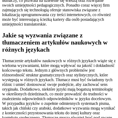
tłumaczy, co pozwala na dzielenie się wiedzą oraz rozwijanie
swoich umiejętności pedagogicznych. Ponadto coraz więcej firm
zajmujących się technologią oferuje stanowiska związane z
lokalizacją oprogramowania czy treści internetowych, co również
może być interesującą ścieżką kariery dla osób posiadających
umiejętności translatorskie.
Jakie są wyzwania związane z
tłumaczeniem artykułów naukowych w
różnych językach
Tłumaczenie artykułów naukowych w różnych językach wiąże się z
wieloma wyzwaniami, które mogą wpływać na jakość i dokładność
końcowego tekstu. Jednym z głównych problemów jest
różnorodność struktur gramatycznych oraz stylistycznych, które
występują w różnych językach. Tłumacz musi być świadomy tych
różnic i umieć dostosować swoje podejście, aby zachować sens
oryginału. Dodatkowo, niektóre języki mają bogatszą terminologię
w określonych dziedzinach, co może prowadzić do trudności w
znalezieniu odpowiednich odpowiedników w języku docelowym.
W przypadku języków o zupełnie odmiennych systemach pisma,
takich jak chiński czy arabski, dodatkowe wyzwania mogą wynikać
z konieczności przystosowania tekstu do innej kultury oraz
kontekstu społecznego. Tłumacze muszą również brać pod uwagę