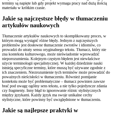
terminy są napięte lub gdy projekt wymaga pracy nad dużą ilością
materiału w krótkim czasie.
Jakie są najczęstsze błędy w tłumaczeniu
artykułów naukowych
Tłumaczenie artykułów naukowych to skomplikowany proces, w
którym mogą wystąpić różne błędy. Jednym z najczęstszych
problemów jest dosłowne tłumaczenie zwrotów i idiomów, co
prowadzi do utraty sensu oryginalnego tekstu. Tłumacz, który nie
zna kontekstu kulturowego, może nieświadomie wprowadzić
nieporozumienia. Kolejnym częstym błędem jest niewłaściwe
użycie terminologii specjalistycznej. W każdej dziedzinie nauki
istnieją specyficzne terminy, które muszą być używane zgodnie z
ich znaczeniem. Niezrozumienie tych terminów może prowadzić do
poważnych nieścisłości w tłumaczeniu. Również pomijanie
kontekstu może być problematyczne – tłumacz powinien zawsze
brać pod uwagę ogólny sens tekstu, a nie tylko pojedyncze zdania
czy fragmenty. Inny błąd to ignorowanie różnic stylistycznych
między językami. Każdy język ma swoje unikalne cechy
stylistyczne, które powinny być uwzględnione w tłumaczeniu.
Jakie są najlepsze praktyki w