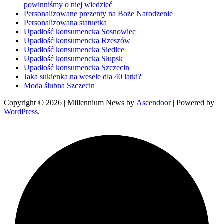
powinniśmy o niej wiedzieć
Personalizowane prezenty na Boże Narodzenie
Personalizowana statuetka
Upadłość konsumencka Sosnowiec
Upadłość konsumencka Rzeszów
Upadłość konsumencka Siedlce
Upadłość konsumencka Słupsk
Upadłość konsumencka Szczecin
Jaka sukienka na wesele dla 40 latki?
Moda ślubna Szczecin
Copyright © 2026
| Millennium News by
Ascendoor
| Powered by
WordPress
.