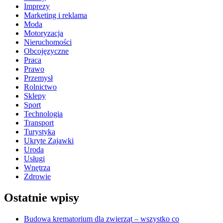
Imprezy
Marketing i reklama
Moda
Motoryzacja
Nieruchomości
Obcojęzyczne
Praca
Prawo
Przemysł
Rolnictwo
Sklepy
Sport
Technologia
Transport
Turystyka
Ukryte Zajawki
Uroda
Usługi
Wnętrza
Zdrowie
Ostatnie wpisy
Budowa krematorium dla zwierząt – wszystko co