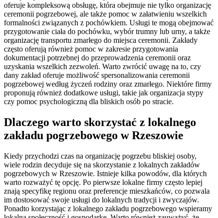
oferuje kompleksową obsługę, która obejmuje nie tylko organizację
ceremonii pogrzebowej, ale także pomoc w załatwieniu wszelkich
formalności związanych z pochówkiem. Usługi te mogą obejmować
przygotowanie ciała do pochówku, wybór trumny lub urny, a także
organizację transportu zmarłego do miejsca ceremonii. Zakłady
często oferują również pomoc w zakresie przygotowania
dokumentacji potrzebnej do przeprowadzenia ceremonii oraz
uzyskania wszelkich zezwoleń. Warto zwrócić uwagę na to, czy
dany zakład oferuje możliwość spersonalizowania ceremonii
pogrzebowej według życzeń rodziny oraz zmarłego. Niektóre firmy
proponują również dodatkowe usługi, takie jak organizacja stypy
czy pomoc psychologiczną dla bliskich osób po stracie.
Dlaczego warto skorzystać z lokalnego
zakładu pogrzebowego w Rzeszowie
Kiedy przychodzi czas na organizację pogrzebu bliskiej osoby,
wiele rodzin decyduje się na skorzystanie z lokalnych zakładów
pogrzebowych w Rzeszowie. Istnieje kilka powodów, dla których
warto rozważyć tę opcję. Po pierwsze lokalne firmy często lepiej
znają specyfikę regionu oraz preferencje mieszkańców, co pozwala
im dostosować swoje usługi do lokalnych tradycji i zwyczajów.
Ponadto korzystając z lokalnego zakładu pogrzebowego wspieramy
lokalną społeczność i gospodarkę. Warto również zauważyć, że