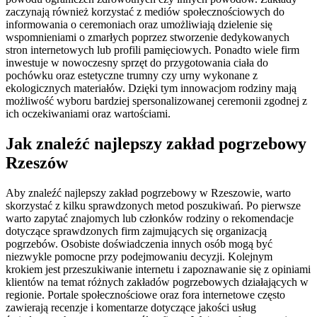
zaczynają również korzystać z mediów społecznościowych do
informowania o ceremoniach oraz umożliwiają dzielenie się
wspomnieniami o zmarłych poprzez stworzenie dedykowanych
stron internetowych lub profili pamięciowych. Ponadto wiele firm
inwestuje w nowoczesny sprzęt do przygotowania ciała do
pochówku oraz estetyczne trumny czy urny wykonane z
ekologicznych materiałów. Dzięki tym innowacjom rodziny mają
możliwość wyboru bardziej spersonalizowanej ceremonii zgodnej z
ich oczekiwaniami oraz wartościami.
Jak znaleźć najlepszy zakład pogrzebowy
Rzeszów
Aby znaleźć najlepszy zakład pogrzebowy w Rzeszowie, warto
skorzystać z kilku sprawdzonych metod poszukiwań. Po pierwsze
warto zapytać znajomych lub członków rodziny o rekomendacje
dotyczące sprawdzonych firm zajmujących się organizacją
pogrzebów. Osobiste doświadczenia innych osób mogą być
niezwykle pomocne przy podejmowaniu decyzji. Kolejnym
krokiem jest przeszukiwanie internetu i zapoznawanie się z opiniami
klientów na temat różnych zakładów pogrzebowych działających w
regionie. Portale społecznościowe oraz fora internetowe często
zawierają recenzje i komentarze dotyczące jakości usług