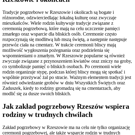
Tradycje pogrzebowe w Rzeszowie i okolicach są bogate i
różnorodne, odzwierciedlając lokalną kulturę oraz zwyczaje
mieszkańców. Wiele rodzin kultywuje tradycje związane z
ceremonią pogrzebową, które mają na celu uczczenie pamięci
zmarłego oraz wsparcie dla bliskich osób. Ceremonie często
rozpoczynają się modlitwą lub mszą świętą, a następnie następuje
przewóz ciała na cmentarz. W trakcie ceremonii bliscy mają
możliwość wygłoszenia pożegnania oraz podzielenia się
wspomnieniami o zmarłym. W Rzeszowie popularne są również
zwyczaje związane z przynoszeniem kwiatów oraz zniczy na groby,
co symbolizuje pamięć o bliskich osobach. Po ceremonii wiele
rodzin organizuje stypę, podczas której bliscy mogą się spotkać i
wspólnie przeżywać żal po stracie. Ważnym elementem tradycji jest
również odwiedzanie grobów w dniu Wszystkich Świętych oraz
Zaduszek, kiedy to rodziny gromadzą się na cmentarzach, aby
modlić się za dusze swoich bliskich.
Jak zakład pogrzebowy Rzeszów wspiera
rodziny w trudnych chwilach
Zakład pogrzebowy w Rzeszowie ma na celu nie tylko organizację
ceremonii pogrzebowej, ale także wsparcie rodzin w trudnych