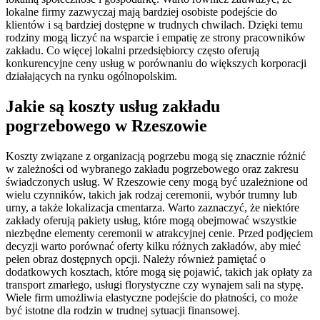
lokalne firmy zazwyczaj mają bardziej osobiste podejście do
klientów i są bardziej dostępne w trudnych chwilach. Dzięki temu
rodziny mogą liczyć na wsparcie i empatię ze strony pracowników
zakładu. Co więcej lokalni przedsiębiorcy często oferują
konkurencyjne ceny usług w porównaniu do większych korporacji
działających na rynku ogólnopolskim.
Jakie są koszty usług zakładu
pogrzebowego w Rzeszowie
Koszty związane z organizacją pogrzebu mogą się znacznie różnić
w zależności od wybranego zakładu pogrzebowego oraz zakresu
świadczonych usług. W Rzeszowie ceny mogą być uzależnione od
wielu czynników, takich jak rodzaj ceremonii, wybór trumny lub
urny, a także lokalizacja cmentarza. Warto zaznaczyć, że niektóre
zakłady oferują pakiety usług, które mogą obejmować wszystkie
niezbędne elementy ceremonii w atrakcyjnej cenie. Przed podjęciem
decyzji warto porównać oferty kilku różnych zakładów, aby mieć
pełen obraz dostępnych opcji. Należy również pamiętać o
dodatkowych kosztach, które mogą się pojawić, takich jak opłaty za
transport zmarłego, usługi florystyczne czy wynajem sali na stypę.
Wiele firm umożliwia elastyczne podejście do płatności, co może
być istotne dla rodzin w trudnej sytuacji finansowej.