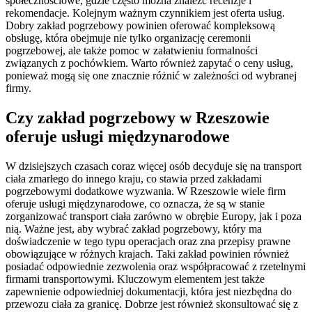
społecznościowe, gdzie często można znaleźć recenzje i
rekomendacje. Kolejnym ważnym czynnikiem jest oferta usług.
Dobry zakład pogrzebowy powinien oferować kompleksową
obsługę, która obejmuje nie tylko organizację ceremonii
pogrzebowej, ale także pomoc w załatwieniu formalności
związanych z pochówkiem. Warto również zapytać o ceny usług,
ponieważ mogą się one znacznie różnić w zależności od wybranej
firmy.
Czy zakład pogrzebowy w Rzeszowie
oferuje usługi międzynarodowe
W dzisiejszych czasach coraz więcej osób decyduje się na transport
ciała zmarłego do innego kraju, co stawia przed zakładami
pogrzebowymi dodatkowe wyzwania. W Rzeszowie wiele firm
oferuje usługi międzynarodowe, co oznacza, że są w stanie
zorganizować transport ciała zarówno w obrębie Europy, jak i poza
nią. Ważne jest, aby wybrać zakład pogrzebowy, który ma
doświadczenie w tego typu operacjach oraz zna przepisy prawne
obowiązujące w różnych krajach. Taki zakład powinien również
posiadać odpowiednie zezwolenia oraz współpracować z rzetelnymi
firmami transportowymi. Kluczowym elementem jest także
zapewnienie odpowiedniej dokumentacji, która jest niezbędna do
przewozu ciała za granicę. Dobrze jest również skonsultować się z