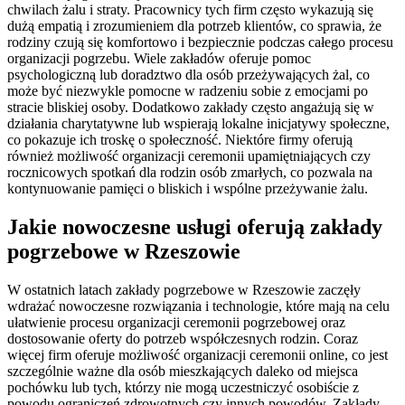
chwilach żalu i straty. Pracownicy tych firm często wykazują się
dużą empatią i zrozumieniem dla potrzeb klientów, co sprawia, że
rodziny czują się komfortowo i bezpiecznie podczas całego procesu
organizacji pogrzebu. Wiele zakładów oferuje pomoc
psychologiczną lub doradztwo dla osób przeżywających żal, co
może być niezwykle pomocne w radzeniu sobie z emocjami po
stracie bliskiej osoby. Dodatkowo zakłady często angażują się w
działania charytatywne lub wspierają lokalne inicjatywy społeczne,
co pokazuje ich troskę o społeczność. Niektóre firmy oferują
również możliwość organizacji ceremonii upamiętniających czy
rocznicowych spotkań dla rodzin osób zmarłych, co pozwala na
kontynuowanie pamięci o bliskich i wspólne przeżywanie żalu.
Jakie nowoczesne usługi oferują zakłady
pogrzebowe w Rzeszowie
W ostatnich latach zakłady pogrzebowe w Rzeszowie zaczęły
wdrażać nowoczesne rozwiązania i technologie, które mają na celu
ułatwienie procesu organizacji ceremonii pogrzebowej oraz
dostosowanie oferty do potrzeb współczesnych rodzin. Coraz
więcej firm oferuje możliwość organizacji ceremonii online, co jest
szczególnie ważne dla osób mieszkających daleko od miejsca
pochówku lub tych, którzy nie mogą uczestniczyć osobiście z
powodu ograniczeń zdrowotnych czy innych powodów. Zakłady