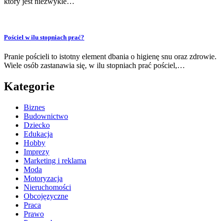
który jest niezwykle…
Pościel w ilu stopniach prać?
Pranie pościeli to istotny element dbania o higienę snu oraz zdrowie.
Wiele osób zastanawia się, w ilu stopniach prać pościel,…
Kategorie
Biznes
Budownictwo
Dziecko
Edukacja
Hobby
Imprezy
Marketing i reklama
Moda
Motoryzacja
Nieruchomości
Obcojęzyczne
Praca
Prawo