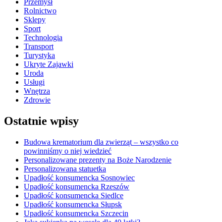
Przemysł
Rolnictwo
Sklepy
Sport
Technologia
Transport
Turystyka
Ukryte Zajawki
Uroda
Usługi
Wnętrza
Zdrowie
Ostatnie wpisy
Budowa krematorium dla zwierząt – wszystko co
powinniśmy o niej wiedzieć
Personalizowane prezenty na Boże Narodzenie
Personalizowana statuetka
Upadłość konsumencka Sosnowiec
Upadłość konsumencka Rzeszów
Upadłość konsumencka Siedlce
Upadłość konsumencka Słupsk
Upadłość konsumencka Szczecin