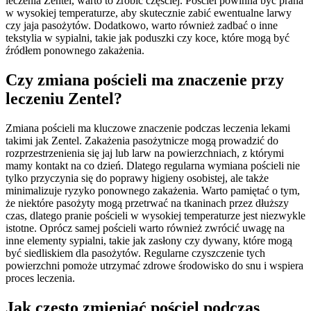
leczenia Zentel, warto to zrobić częściej. Pościel powinna być prana
w wysokiej temperaturze, aby skutecznie zabić ewentualne larwy
czy jaja pasożytów. Dodatkowo, warto również zadbać o inne
tekstylia w sypialni, takie jak poduszki czy koce, które mogą być
źródłem ponownego zakażenia.
Czy zmiana pościeli ma znaczenie przy
leczeniu Zentel?
Zmiana pościeli ma kluczowe znaczenie podczas leczenia lekami
takimi jak Zentel. Zakażenia pasożytnicze mogą prowadzić do
rozprzestrzenienia się jaj lub larw na powierzchniach, z którymi
mamy kontakt na co dzień. Dlatego regularna wymiana pościeli nie
tylko przyczynia się do poprawy higieny osobistej, ale także
minimalizuje ryzyko ponownego zakażenia. Warto pamiętać o tym,
że niektóre pasożyty mogą przetrwać na tkaninach przez dłuższy
czas, dlatego pranie pościeli w wysokiej temperaturze jest niezwykle
istotne. Oprócz samej pościeli warto również zwrócić uwagę na
inne elementy sypialni, takie jak zasłony czy dywany, które mogą
być siedliskiem dla pasożytów. Regularne czyszczenie tych
powierzchni pomoże utrzymać zdrowe środowisko do snu i wspiera
proces leczenia.
Jak często zmieniać pościel podczas