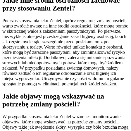
Jakie inne środki ostrożności zachować
przy stosowaniu Zentel?
Podczas stosowania leku Zentel, oprócz regularnej zmiany pościeli,
warto zwrócić uwagę na inne środki ostrożności, które mogą pomóc
w skutecznej walce z zakażeniami pasożytniczymi. Po pierwsze,
niezwykle istotne jest przestrzeganie zasad higieny osobistej, takich
jak częste mycie rąk, szczególnie przed posiłkami oraz po
skorzystaniu z toalety. Warto również unikać kontaktu z osobami,
które mogą być zarażone pasożytami, aby zminimalizować ryzyko
przeniesienia infekcji. Dodatkowo, zaleca się unikanie spożywania
surowych lub niedogotowanych potraw, które mogą być źródłem
zakażeń. W przypadku posiadania zwierząt domowych, należy
również zadbać o ich regularne odrobaczanie oraz higienę ich
miejsc wypoczynku. Utrzymywanie czystości w domu i regularne
sprzątanie pomogą w eliminacji potencjalnych źródeł zakażeń.
Jakie objawy mogą wskazywać na
potrzebę zmiany pościeli?
W przypadku stosowania leku Zentel ważne jest monitorowanie
objawów, które mogą wskazywać na potrzebę zmiany pościeli.
Objawy takie jak swędzenie skóry, wysypka czy bóle brzucha mogą