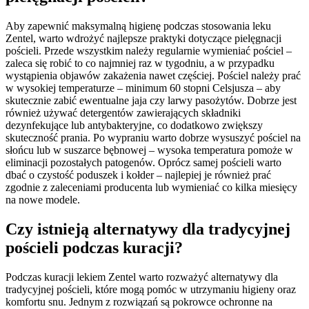
Aby zapewnić maksymalną higienę podczas stosowania leku
Zentel, warto wdrożyć najlepsze praktyki dotyczące pielęgnacji
pościeli. Przede wszystkim należy regularnie wymieniać pościel –
zaleca się robić to co najmniej raz w tygodniu, a w przypadku
wystąpienia objawów zakażenia nawet częściej. Pościel należy prać
w wysokiej temperaturze – minimum 60 stopni Celsjusza – aby
skutecznie zabić ewentualne jaja czy larwy pasożytów. Dobrze jest
również używać detergentów zawierających składniki
dezynfekujące lub antybakteryjne, co dodatkowo zwiększy
skuteczność prania. Po wypraniu warto dobrze wysuszyć pościel na
słońcu lub w suszarce bębnowej – wysoka temperatura pomoże w
eliminacji pozostałych patogenów. Oprócz samej pościeli warto
dbać o czystość poduszek i kołder – najlepiej je również prać
zgodnie z zaleceniami producenta lub wymieniać co kilka miesięcy
na nowe modele.
Czy istnieją alternatywy dla tradycyjnej
pościeli podczas kuracji?
Podczas kuracji lekiem Zentel warto rozważyć alternatywy dla
tradycyjnej pościeli, które mogą pomóc w utrzymaniu higieny oraz
komfortu snu. Jednym z rozwiązań są pokrowce ochronne na