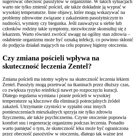
sugerować obecność pasożytów w organizmie. W takich sytuacjach
warto nie tylko zmienić pościel, ale także dokładnie ją wyprać w
wysokiej temperaturze. Inne objawy, które mogą wskazywać na
problemy zdrowotne związane z zakażeniem pasożytniczym to
nudności, wymioty czy biegunka. Jeśli zauważysz u siebie lub
członków rodziny takie symptomy, niezwłocznie skonsultuj się z
lekarzem. Warto również zwrócić uwagę na ogólny stan zdrowia –
osłabienie organizmu może być oznaką infekcji, co powinno skłonić
do podjęcia działań mających na celu poprawę higieny otoczenia.
Czy zmiana pościeli wpływa na
skuteczność leczenia Zentel?
Zmiana pościeli ma istotny wpływ na skuteczność leczenia lekiem
Zentel. Pasożyty mogą przetrwać na tkaninach przez dłuższy czas,
co zwiększa ryzyko reinfekcji nawet po rozpoczęciu kuracji.
Dlatego regularna wymiana i pranie pościeli w wysokiej
temperaturze są kluczowe dla eliminacji potencjalnych źródeł
zakażeń. Utrzymanie czystości w sypialni oraz innych
pomieszczeniach mieszkalnych sprzyja nie tylko zdrowiu
fizycznemu, ale także psychicznemu. Czyste otoczenie poprawia
komfort snu i regenerację organizmu podczas leczenia. Ponadto
warto pamiętać o tym, że skuteczność leku może być ograniczona
przez obecność pasożytów w otoczeniu, dlatego tak ważne jest