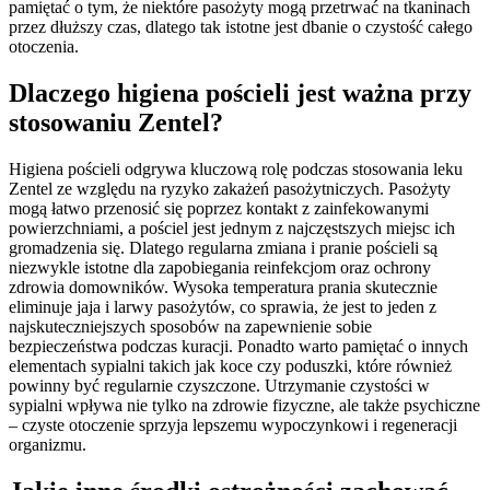
pamiętać o tym, że niektóre pasożyty mogą przetrwać na tkaninach
przez dłuższy czas, dlatego tak istotne jest dbanie o czystość całego
otoczenia.
Dlaczego higiena pościeli jest ważna przy
stosowaniu Zentel?
Higiena pościeli odgrywa kluczową rolę podczas stosowania leku
Zentel ze względu na ryzyko zakażeń pasożytniczych. Pasożyty
mogą łatwo przenosić się poprzez kontakt z zainfekowanymi
powierzchniami, a pościel jest jednym z najczęstszych miejsc ich
gromadzenia się. Dlatego regularna zmiana i pranie pościeli są
niezwykle istotne dla zapobiegania reinfekcjom oraz ochrony
zdrowia domowników. Wysoka temperatura prania skutecznie
eliminuje jaja i larwy pasożytów, co sprawia, że jest to jeden z
najskuteczniejszych sposobów na zapewnienie sobie
bezpieczeństwa podczas kuracji. Ponadto warto pamiętać o innych
elementach sypialni takich jak koce czy poduszki, które również
powinny być regularnie czyszczone. Utrzymanie czystości w
sypialni wpływa nie tylko na zdrowie fizyczne, ale także psychiczne
– czyste otoczenie sprzyja lepszemu wypoczynkowi i regeneracji
organizmu.