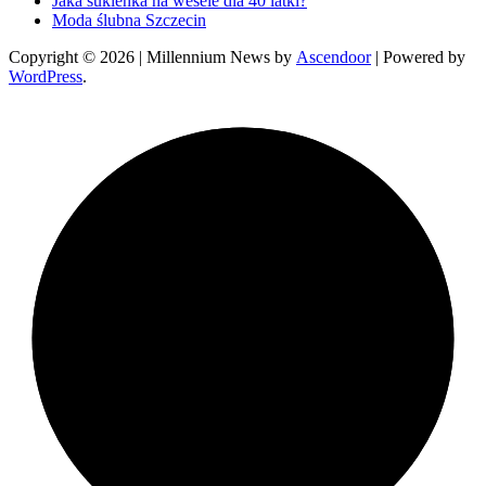
Jaka sukienka na wesele dla 40 latki?
Moda ślubna Szczecin
Copyright © 2026
| Millennium News by
Ascendoor
| Powered by
WordPress
.