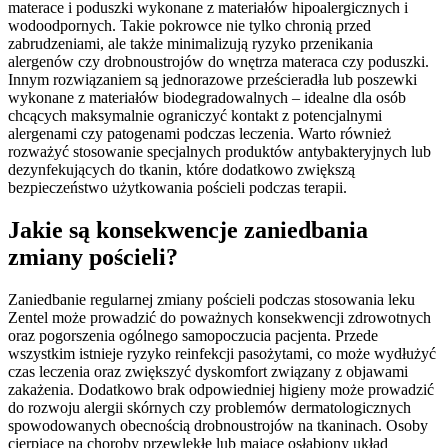
materace i poduszki wykonane z materiałów hipoalergicznych i
wodoodpornych. Takie pokrowce nie tylko chronią przed
zabrudzeniami, ale także minimalizują ryzyko przenikania
alergenów czy drobnoustrojów do wnętrza materaca czy poduszki.
Innym rozwiązaniem są jednorazowe prześcieradła lub poszewki
wykonane z materiałów biodegradowalnych – idealne dla osób
chcących maksymalnie ograniczyć kontakt z potencjalnymi
alergenami czy patogenami podczas leczenia. Warto również
rozważyć stosowanie specjalnych produktów antybakteryjnych lub
dezynfekujących do tkanin, które dodatkowo zwiększą
bezpieczeństwo użytkowania pościeli podczas terapii.
Jakie są konsekwencje zaniedbania
zmiany pościeli?
Zaniedbanie regularnej zmiany pościeli podczas stosowania leku
Zentel może prowadzić do poważnych konsekwencji zdrowotnych
oraz pogorszenia ogólnego samopoczucia pacjenta. Przede
wszystkim istnieje ryzyko reinfekcji pasożytami, co może wydłużyć
czas leczenia oraz zwiększyć dyskomfort związany z objawami
zakażenia. Dodatkowo brak odpowiedniej higieny może prowadzić
do rozwoju alergii skórnych czy problemów dermatologicznych
spowodowanych obecnością drobnoustrojów na tkaninach. Osoby
cierpiące na choroby przewlekłe lub mające osłabiony układ