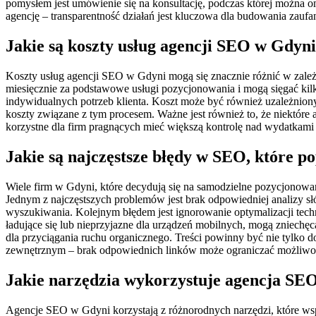
pomysłem jest umówienie się na konsultację, podczas której można 
agencję – transparentność działań jest kluczowa dla budowania zauf
Jakie są koszty usług agencji SEO w Gdyni
Koszty usług agencji SEO w Gdyni mogą się znacznie różnić w zależ
miesięcznie za podstawowe usługi pozycjonowania i mogą sięgać kilk
indywidualnych potrzeb klienta. Koszt może być również uzależnio
koszty związane z tym procesem. Ważne jest również to, że niektóre a
korzystne dla firm pragnących mieć większą kontrolę nad wydatkam
Jakie są najczęstsze błędy w SEO, które p
Wiele firm w Gdyni, które decydują się na samodzielne pozycjonowa
Jednym z najczęstszych problemów jest brak odpowiedniej analizy s
wyszukiwania. Kolejnym błędem jest ignorowanie optymalizacji techn
ładujące się lub nieprzyjazne dla urządzeń mobilnych, mogą zniechę
dla przyciągania ruchu organicznego. Treści powinny być nie tylko
zewnętrznym – brak odpowiednich linków może ograniczać możliwoś
Jakie narzędzia wykorzystuje agencja SE
Agencje SEO w Gdyni korzystają z różnorodnych narzędzi, które wsp