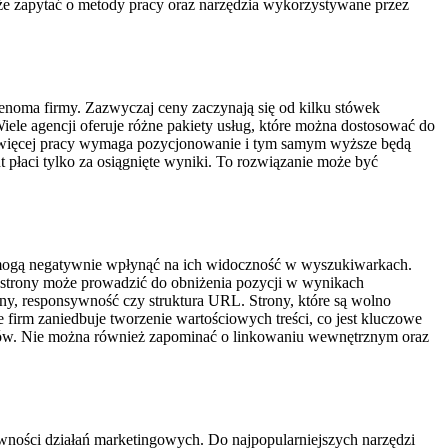
że zapytać o metody pracy oraz narzędzia wykorzystywane przez
enoma firmy. Zazwyczaj ceny zaczynają się od kilku stówek
iele agencji oferuje różne pakiety usług, które można dostosować do
ym więcej pracy wymaga pozycjonowanie i tym samym wyższe będą
nt płaci tylko za osiągnięte wyniki. To rozwiązanie może być
re mogą negatywnie wpłynąć na ich widoczność w wyszukiwarkach.
i strony może prowadzić do obniżenia pozycji w wynikach
ony, responsywność czy struktura URL. Strony, które są wolno
firm zaniedbuje tworzenie wartościowych treści, co jest kluczowe
orców. Nie można również zapominać o linkowaniu wewnętrznym oraz
ywności działań marketingowych. Do najpopularniejszych narzędzi