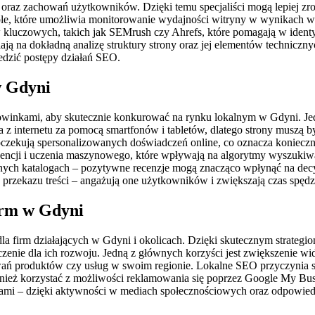
e oraz zachowań użytkowników. Dzięki temu specjaliści mogą lepiej zr
le, które umożliwia monitorowanie wydajności witryny w wynikach w
łów kluczowych, takich jak SEMrush czy Ahrefs, które pomagają w iden
ją na dokładną analizę struktury strony oraz jej elementów techniczn
edzić postępy działań SEO.
w Gdyni
owinkami, aby skutecznie konkurować na rynku lokalnym w Gdyni. Jed
z internetu za pomocą smartfonów i tabletów, dlatego strony muszą b
 oczekują spersonalizowanych doświadczeń online, co oznacza koniecz
igencji i uczenia maszynowego, które wpływają na algorytmy wyszukiwa
lnych katalogach – pozytywne recenzje mogą znacząco wpłynąć na dec
rma przekazu treści – angażują one użytkowników i zwiększają czas spędz
firm w Gdyni
a firm działających w Gdyni i okolicach. Dzięki skutecznym strategi
aczenie dla ich rozwoju. Jedną z głównych korzyści jest zwiększenie 
kiwań produktów czy usług w swoim regionie. Lokalne SEO przyczynia si
eż korzystać z możliwości reklamowania się poprzez Google My Busine
ntami – dzięki aktywności w mediach społecznościowych oraz odpowie