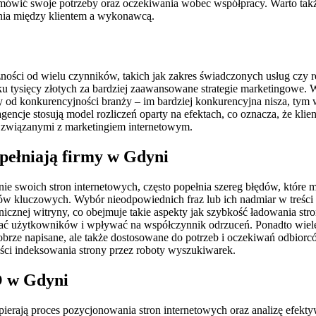
omówić swoje potrzeby oraz oczekiwania wobec współpracy. Warto tak
ania między klientem a wykonawcą.
ności od wielu czynników, takich jak zakres świadczonych usług czy r
u tysięcy złotych za bardziej zaawansowane strategie marketingowe. W
ny od konkurencyjności branży – im bardziej konkurencyjna nisza, t
gencje stosują model rozliczeń oparty na efektach, co oznacza, że klie
i związanymi z marketingiem internetowym.
opełniają firmy w Gdyni
nie swoich stron internetowych, często popełnia szereg błędów, któ
łów kluczowych. Wybór nieodpowiednich fraz lub ich nadmiar w treśc
icznej witryny, co obejmuje takie aspekty jak szybkość ładowania str
cać użytkowników i wpływać na współczynnik odrzuceń. Ponadto wiele 
 dobrze napisane, ale także dostosowane do potrzeb i oczekiwań odbi
ci indeksowania strony przez roboty wyszukiwarek.
O w Gdyni
ierają proces pozycjonowania stron internetowych oraz analizę efekt