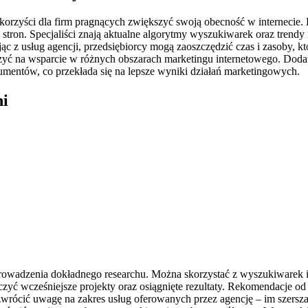
korzyści dla firm pragnących zwiększyć swoją obecność w internecie.
tron. Specjaliści znają aktualne algorytmy wyszukiwarek oraz trendy
ąc z usług agencji, przedsiębiorcy mogą zaoszczędzić czas i zasoby, k
czyć na wsparcie w różnych obszarach marketingu internetowego. Dodat
sumentów, co przekłada się na lepsze wyniki działań marketingowych.
ni
owadzenia dokładnego researchu. Można skorzystać z wyszukiwarek int
obaczyć wcześniejsze projekty oraz osiągnięte rezultaty. Rekomendacje
wrócić uwagę na zakres usług oferowanych przez agencję – im szersz