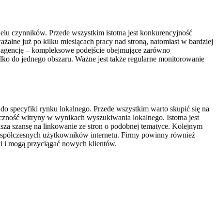
elu czynników. Przede wszystkim istotna jest konkurencyjność
alne już po kilku miesiącach pracy nad stroną, natomiast w bardziej
z agencję – kompleksowe podejście obejmujące zarówno
tylko do jednego obszaru. Ważne jest także regularne monitorowanie
o specyfiki rynku lokalnego. Przede wszystkim warto skupić się na
czność witryny w wynikach wyszukiwania lokalnego. Istotna jest
za szansę na linkowanie ze stron o podobnej tematyce. Kolejnym
współczesnych użytkowników internetu. Firmy powinny również
ki i mogą przyciągać nowych klientów.