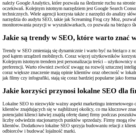
należy Google Analytics, które pozwala na śledzenie ruchu na stroni
oczekiwań. Kolejnym istotnym narzędziem jest Google Search Conso
technicznych. Wiele agencji korzysta także z narzędzi do analizy s
narzędzia do audytu SEO, takie jak Screaming Frog czy Moz, pozwala
monitorowania pozycji w wyszukiwarkach, co pozwala na bieżąco śl
Jakie są trendy w SEO, które warto znać 
Trendy w SEO zmieniają się dynamicznie i warto być na bieżąco z n
pod kątem urządzeń mobilnych. Coraz więcej użytkowników korzysta 
Kolejnym istotnym trendem jest personalizacja treści – użytkownicy
preferencji. Warto również zwrócić uwagę na rozwój sztucznej intel
coraz większe znaczenie mają opinie klientów oraz obecność w loka
jak filmy czy infografiki, stają się coraz bardziej popularne jako fo
Jakie korzyści przynosi lokalne SEO dla 
Lokalne SEO to niezwykle ważny aspekt marketingu internetowego dl
klientów znajdujących się w najbliższej okolicy, co ma kluczowe zn
potencjalni klienci łatwiej znajdą ofertę danej firmy podczas poszu
liczby odwiedzin stacjonarnych punktów sprzedaży. Firmy mogą równi
klientów. Dodatkowo lokalne SEO sprzyja budowaniu relacji z klie
odbiorców i budować lojalność marki.