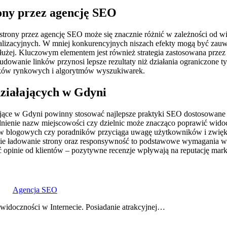
ony przez agencję SEO
trony przez agencję SEO może się znacznie różnić w zależności od wi
alizacyjnych. W mniej konkurencyjnych niszach efekty mogą być zauważ
dłużej. Kluczowym elementem jest również strategia zastosowana prze
budowanie linków przynosi lepsze rezultaty niż działania ograniczone 
unków rynkowych i algorytmów wyszukiwarek.
działających w Gdyni
ające w Gdyni powinny stosować najlepsze praktyki SEO dostosowane d
dnienie nazw miejscowości czy dzielnic może znacząco poprawić wido
łów blogowych czy poradników przyciąga uwagę użytkowników i zwięks
bkie ładowanie strony oraz responsywność to podstawowe wymagania 
ć opinie od klientów – pozytywne recenzje wpływają na reputację mar
Agencja SEO
widoczności w Internecie. Posiadanie atrakcyjnej…