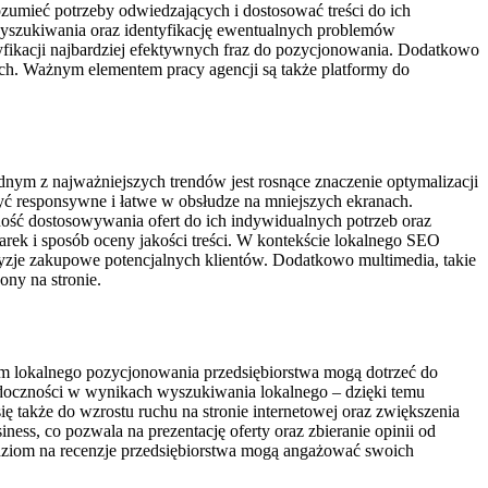
ozumieć potrzeby odwiedzających i dostosować treści do ich
yszukiwania oraz identyfikację ewentualnych problemów
tyfikacji najbardziej efektywnych fraz do pozycjonowania. Dodatkowo
ych. Ważnym elementem pracy agencji są także platformy do
nym z najważniejszych trendów jest rosnące znaczenie optymalizacji
yć responsywne i łatwe w obsłudze na mniejszych ekranach.
ność dostosowywania ofert do ich indywidualnych potrzeb oraz
rek i sposób oceny jakości treści. W kontekście lokalnego SEO
yzje zakupowe potencjalnych klientów. Dodatkowo multimedia, takie
ony na stronie.
om lokalnego pozycjonowania przedsiębiorstwa mogą dotrzeć do
widoczności w wynikach wyszukiwania lokalnego – dzięki temu
ę także do wzrostu ruchu na stronie internetowej oraz zwiększenia
ss, co pozwala na prezentację oferty oraz zbieranie opinii od
dziom na recenzje przedsiębiorstwa mogą angażować swoich