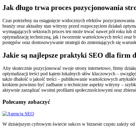
Jak długo trwa proces pozycjonowania str
Czas potrzebny na osiągnięcie widocznych efektów pozycjonowania s
branży oraz aktualny stan witryny przed rozpoczęciem działań optym
wymagających sektorach proces ten może trwać nawet pół roku lub 
optymalizację techniczną, jak i tworzenie wartościowych treści oraz 
postępów oraz dostosowywanie strategii do zmieniających się war
Jakie są najlepsze praktyki SEO dla firm 
Aby skutecznie pozycjonować swoje strony internetowe, firmy dział
optymalizacji treści pod kątem lokalnych słów kluczowych – uwzglę
także dbałość o jakość treści – publikowanie wartościowych artyku
krokiem powinno być zadbanie o techniczne aspekty witryny – szy
aktywnie zarządzać swoimi profilami społecznościowymi oraz zbiera
Polecamy zobaczyć
Nawigacja
wpisu
W dzisiejszym cyfrowym świecie sukces w biznesie często zależy od 