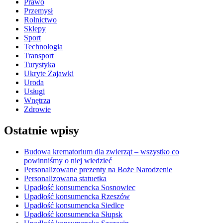
Prawo
Przemysł
Rolnictwo
Sklepy
Sport
Technologia
Transport
Turystyka
Ukryte Zajawki
Uroda
Usługi
Wnętrza
Zdrowie
Ostatnie wpisy
Budowa krematorium dla zwierząt – wszystko co
powinniśmy o niej wiedzieć
Personalizowane prezenty na Boże Narodzenie
Personalizowana statuetka
Upadłość konsumencka Sosnowiec
Upadłość konsumencka Rzeszów
Upadłość konsumencka Siedlce
Upadłość konsumencka Słupsk