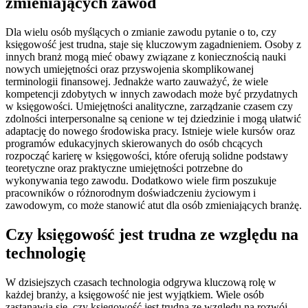
zmieniających zawód
Dla wielu osób myślących o zmianie zawodu pytanie o to, czy
księgowość jest trudna, staje się kluczowym zagadnieniem. Osoby z
innych branż mogą mieć obawy związane z koniecznością nauki
nowych umiejętności oraz przyswojenia skomplikowanej
terminologii finansowej. Jednakże warto zauważyć, że wiele
kompetencji zdobytych w innych zawodach może być przydatnych
w księgowości. Umiejętności analityczne, zarządzanie czasem czy
zdolności interpersonalne są cenione w tej dziedzinie i mogą ułatwić
adaptację do nowego środowiska pracy. Istnieje wiele kursów oraz
programów edukacyjnych skierowanych do osób chcących
rozpocząć karierę w księgowości, które oferują solidne podstawy
teoretyczne oraz praktyczne umiejętności potrzebne do
wykonywania tego zawodu. Dodatkowo wiele firm poszukuje
pracowników o różnorodnym doświadczeniu życiowym i
zawodowym, co może stanowić atut dla osób zmieniających branżę.
Czy księgowość jest trudna ze względu na
technologię
W dzisiejszych czasach technologia odgrywa kluczową rolę w
każdej branży, a księgowość nie jest wyjątkiem. Wiele osób
zastanawia się, czy księgowość jest trudna ze względu na rozwój