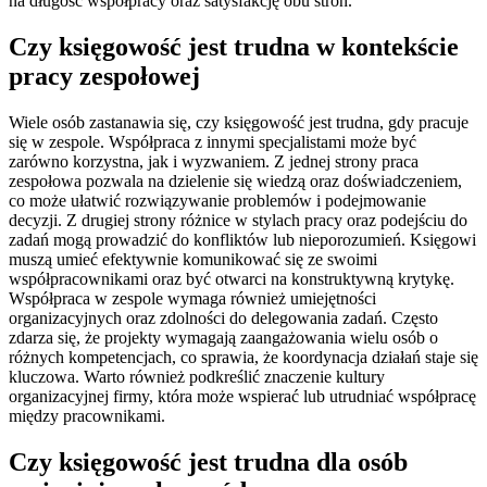
na długość współpracy oraz satysfakcję obu stron.
Czy księgowość jest trudna w kontekście
pracy zespołowej
Wiele osób zastanawia się, czy księgowość jest trudna, gdy pracuje
się w zespole. Współpraca z innymi specjalistami może być
zarówno korzystna, jak i wyzwaniem. Z jednej strony praca
zespołowa pozwala na dzielenie się wiedzą oraz doświadczeniem,
co może ułatwić rozwiązywanie problemów i podejmowanie
decyzji. Z drugiej strony różnice w stylach pracy oraz podejściu do
zadań mogą prowadzić do konfliktów lub nieporozumień. Księgowi
muszą umieć efektywnie komunikować się ze swoimi
współpracownikami oraz być otwarci na konstruktywną krytykę.
Współpraca w zespole wymaga również umiejętności
organizacyjnych oraz zdolności do delegowania zadań. Często
zdarza się, że projekty wymagają zaangażowania wielu osób o
różnych kompetencjach, co sprawia, że koordynacja działań staje się
kluczowa. Warto również podkreślić znaczenie kultury
organizacyjnej firmy, która może wspierać lub utrudniać współpracę
między pracownikami.
Czy księgowość jest trudna dla osób