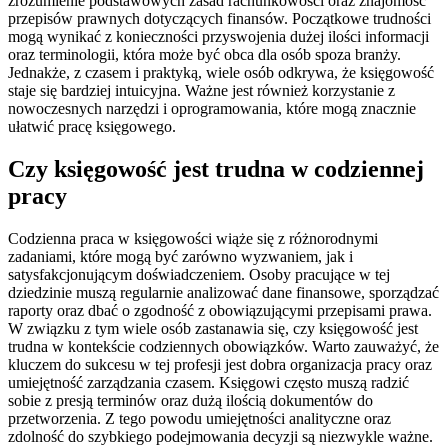
zrozumienie podstawowych zasad rachunkowości oraz znajomość
przepisów prawnych dotyczących finansów. Początkowe trudności
mogą wynikać z konieczności przyswojenia dużej ilości informacji
oraz terminologii, która może być obca dla osób spoza branży.
Jednakże, z czasem i praktyką, wiele osób odkrywa, że księgowość
staje się bardziej intuicyjna. Ważne jest również korzystanie z
nowoczesnych narzędzi i oprogramowania, które mogą znacznie
ułatwić pracę księgowego.
Czy księgowość jest trudna w codziennej
pracy
Codzienna praca w księgowości wiąże się z różnorodnymi
zadaniami, które mogą być zarówno wyzwaniem, jak i
satysfakcjonującym doświadczeniem. Osoby pracujące w tej
dziedzinie muszą regularnie analizować dane finansowe, sporządzać
raporty oraz dbać o zgodność z obowiązującymi przepisami prawa.
W związku z tym wiele osób zastanawia się, czy księgowość jest
trudna w kontekście codziennych obowiązków. Warto zauważyć, że
kluczem do sukcesu w tej profesji jest dobra organizacja pracy oraz
umiejętność zarządzania czasem. Księgowi często muszą radzić
sobie z presją terminów oraz dużą ilością dokumentów do
przetworzenia. Z tego powodu umiejętności analityczne oraz
zdolność do szybkiego podejmowania decyzji są niezwykle ważne.