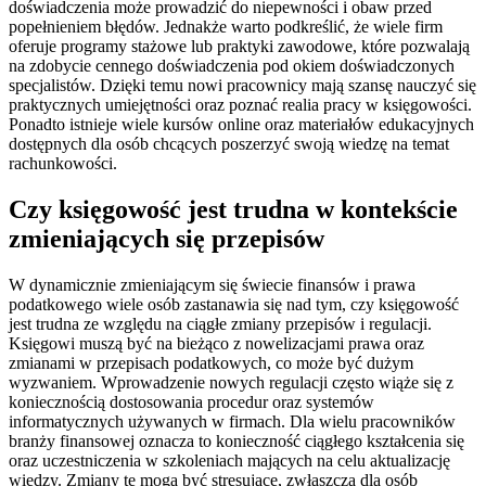
doświadczenia może prowadzić do niepewności i obaw przed
popełnieniem błędów. Jednakże warto podkreślić, że wiele firm
oferuje programy stażowe lub praktyki zawodowe, które pozwalają
na zdobycie cennego doświadczenia pod okiem doświadczonych
specjalistów. Dzięki temu nowi pracownicy mają szansę nauczyć się
praktycznych umiejętności oraz poznać realia pracy w księgowości.
Ponadto istnieje wiele kursów online oraz materiałów edukacyjnych
dostępnych dla osób chcących poszerzyć swoją wiedzę na temat
rachunkowości.
Czy księgowość jest trudna w kontekście
zmieniających się przepisów
W dynamicznie zmieniającym się świecie finansów i prawa
podatkowego wiele osób zastanawia się nad tym, czy księgowość
jest trudna ze względu na ciągłe zmiany przepisów i regulacji.
Księgowi muszą być na bieżąco z nowelizacjami prawa oraz
zmianami w przepisach podatkowych, co może być dużym
wyzwaniem. Wprowadzenie nowych regulacji często wiąże się z
koniecznością dostosowania procedur oraz systemów
informatycznych używanych w firmach. Dla wielu pracowników
branży finansowej oznacza to konieczność ciągłego kształcenia się
oraz uczestniczenia w szkoleniach mających na celu aktualizację
wiedzy. Zmiany te mogą być stresujące, zwłaszcza dla osób