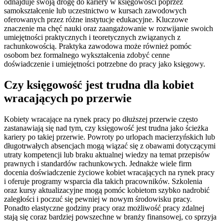
odnajduje swoją drogę do kariery w księgowości poprzez
samokształcenie lub uczestnictwo w kursach zawodowych
oferowanych przez różne instytucje edukacyjne. Kluczowe
znaczenie ma chęć nauki oraz zaangażowanie w rozwijanie swoich
umiejętności praktycznych i teoretycznych związanych z
rachunkowością. Praktyka zawodowa może również pomóc
osobom bez formalnego wykształcenia zdobyć cenne
doświadczenie i umiejętności potrzebne do pracy jako księgowy.
Czy księgowość jest trudna dla kobiet
wracających po przerwie
Kobiety wracające na rynek pracy po dłuższej przerwie często
zastanawiają się nad tym, czy księgowość jest trudna jako ścieżka
kariery po takiej przerwie. Powroty po urlopach macierzyńskich lub
długotrwałych absencjach mogą wiązać się z obawami dotyczącymi
utraty kompetencji lub braku aktualnej wiedzy na temat przepisów
prawnych i standardów rachunkowych. Jednakże wiele firm
docenia doświadczenie życiowe kobiet wracających na rynek pracy
i oferuje programy wsparcia dla takich pracowników. Szkolenia
oraz kursy aktualizacyjne mogą pomóc kobietom szybko nadrobić
zaległości i poczuć się pewniej w nowym środowisku pracy.
Ponadto elastyczne godziny pracy oraz możliwość pracy zdalnej
stają się coraz bardziej powszechne w branży finansowej, co sprzyja