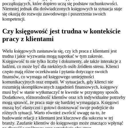
początkujących, które dopiero uczą się podstaw rachunkowości.
Niemniej jednak dla doświadczonych księgowych ta sytuacja staje
się okazją do rozwoju zawodowego i poszerzenia swoich
kompetencji.
Czy księgowość jest trudna w kontekście
pracy z klientami
Wielu księgowych zastanawia się, czy ich praca z klientami jest
trudna i jakie wyzwania mogą napotkać w tym zakresie.
Księgowość to nie tylko liczby i dokumenty, ale także interakcje z
ludźmi, co może być dla niektórych osób źródłem stresu. Klienci
często mają różne oczekiwania i pytania dotyczące swoich
finansów, co wymaga od księgowego umiejętności
komunikacyjnych oraz empatii. W sytuacjach, gdy klienci nie
rozumieją skomplikowanych zagadnień finansowych, księgowy
musi być w stanie wytłumaczyć te kwestie w przystępny sposób.
Dodatkowo, różnorodność klientów oraz ich indywidualne potrzeby
mogą sprawić, że praca staje się bardziej wymagająca. Księgowi
muszą być elastyczni i gotowi dostosować swoje podejście do
różnych sytuacji. Warto również zwrócić uwagę na to, że
budowanie relacji z klientami jest kluczowe dla sukcesu w tej
branży. Zaufanie klientów do księgowego może znacząco wpłynąć