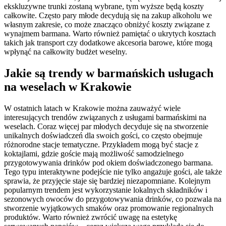
ekskluzywne trunki zostaną wybrane, tym wyższe będą koszty
całkowite. Często pary młode decydują się na zakup alkoholu we
własnym zakresie, co może znacząco obniżyć koszty związane z
wynajmem barmana. Warto również pamiętać o ukrytych kosztach
takich jak transport czy dodatkowe akcesoria barowe, które mogą
wpłynąć na całkowity budżet weselny.
Jakie są trendy w barmańskich usługach
na weselach w Krakowie
W ostatnich latach w Krakowie można zauważyć wiele
interesujących trendów związanych z usługami barmańskimi na
weselach. Coraz więcej par młodych decyduje się na stworzenie
unikalnych doświadczeń dla swoich gości, co często obejmuje
różnorodne stacje tematyczne. Przykładem mogą być stacje z
koktajlami, gdzie goście mają możliwość samodzielnego
przygotowywania drinków pod okiem doświadczonego barmana.
Tego typu interaktywne podejście nie tylko angażuje gości, ale także
sprawia, że przyjęcie staje się bardziej niezapomniane. Kolejnym
popularnym trendem jest wykorzystanie lokalnych składników i
sezonowych owoców do przygotowywania drinków, co pozwala na
stworzenie wyjątkowych smaków oraz promowanie regionalnych
produktów. Warto również zwrócić uwagę na estetykę