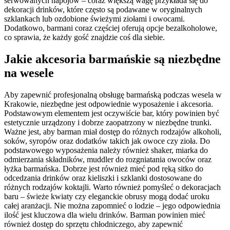
serwowanych napojów – coraz większą wagę przykłada się do
dekoracji drinków, które często są podawane w oryginalnych
szklankach lub ozdobione świeżymi ziołami i owocami.
Dodatkowo, barmani coraz częściej oferują opcje bezalkoholowe,
co sprawia, że każdy gość znajdzie coś dla siebie.
Jakie akcesoria barmańskie są niezbędne
na wesele
Aby zapewnić profesjonalną obsługę barmańską podczas wesela w
Krakowie, niezbędne jest odpowiednie wyposażenie i akcesoria.
Podstawowym elementem jest oczywiście bar, który powinien być
estetycznie urządzony i dobrze zaopatrzony w niezbędne trunki.
Ważne jest, aby barman miał dostęp do różnych rodzajów alkoholi,
soków, syropów oraz dodatków takich jak owoce czy zioła. Do
podstawowego wyposażenia należy również shaker, miarka do
odmierzania składników, muddler do rozgniatania owoców oraz
łyżka barmańska. Dobrze jest również mieć pod ręką sitko do
odcedzania drinków oraz kieliszki i szklanki dostosowane do
różnych rodzajów koktajli. Warto również pomyśleć o dekoracjach
baru – świeże kwiaty czy eleganckie obrusy mogą dodać uroku
całej aranżacji. Nie można zapomnieć o lodzie – jego odpowiednia
ilość jest kluczowa dla wielu drinków. Barman powinien mieć
również dostęp do sprzętu chłodniczego, aby zapewnić