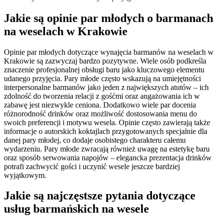
Jakie są opinie par młodych o barmanach
na weselach w Krakowie
Opinie par młodych dotyczące wynajęcia barmanów na weselach w
Krakowie są zazwyczaj bardzo pozytywne. Wiele osób podkreśla
znaczenie profesjonalnej obsługi baru jako kluczowego elementu
udanego przyjęcia. Pary młode często wskazują na umiejętności
interpersonalne barmanów jako jeden z największych atutów – ich
zdolność do tworzenia relacji z gośćmi oraz angażowania ich w
zabawę jest niezwykle ceniona. Dodatkowo wiele par docenia
różnorodność drinków oraz możliwość dostosowania menu do
swoich preferencji i motywu wesela. Opinie często zawierają także
informacje o autorskich koktajlach przygotowanych specjalnie dla
danej pary młodej, co dodaje osobistego charakteru całemu
wydarzeniu. Pary młode zwracają również uwagę na estetykę baru
oraz sposób serwowania napojów – elegancka prezentacja drinków
potrafi zachwycić gości i uczynić wesele jeszcze bardziej
wyjątkowym.
Jakie są najczęstsze pytania dotyczące
usług barmańskich na wesele