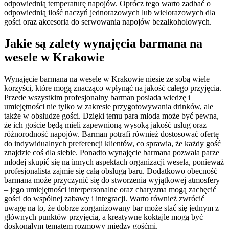
odpowiednią temperaturę napojów. Oprócz tego warto zadbać o
odpowiednią ilość naczyń jednorazowych lub wielorazowych dla
gości oraz akcesoria do serwowania napojów bezalkoholowych.
Jakie są zalety wynajęcia barmana na
wesele w Krakowie
Wynajęcie barmana na wesele w Krakowie niesie ze sobą wiele
korzyści, które mogą znacząco wpłynąć na jakość całego przyjęcia.
Przede wszystkim profesjonalny barman posiada wiedzę i
umiejętności nie tylko w zakresie przygotowywania drinków, ale
także w obsłudze gości. Dzięki temu para młoda może być pewna,
że ich goście będą mieli zapewnioną wysoką jakość usług oraz
różnorodność napojów. Barman potrafi również dostosować ofertę
do indywidualnych preferencji klientów, co sprawia, że każdy gość
znajdzie coś dla siebie. Ponadto wynajęcie barmana pozwala parze
młodej skupić się na innych aspektach organizacji wesela, ponieważ
profesjonalista zajmie się całą obsługą baru. Dodatkowo obecność
barmana może przyczynić się do stworzenia wyjątkowej atmosfery
– jego umiejętności interpersonalne oraz charyzma mogą zachęcić
gości do wspólnej zabawy i integracji. Warto również zwrócić
uwagę na to, że dobrze zorganizowany bar może stać się jednym z
głównych punktów przyjęcia, a kreatywne koktajle mogą być
doskonałym tematem rozmowy między gośćmi.