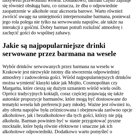
motywem przewodnim wesela. Dodatkowo, barman często zajmuje
się również obsługą baru, co oznacza, że dba o odpowiednie
zaopatrzenie w alkohole oraz akcesoria barowe. Warto również
zwrócić uwagę na umiejętności interpersonalne barmana, ponieważ
jego rola polega nie tylko na serwowaniu napojów, ale także na
interakcji z gośćmi. Dobry barman potrafi rozluźnić atmosferę i
zachęcić gości do wspólnej zabawy.
Jakie są najpopularniejsze drinki
serwowane przez barmana na wesele
Wybór drinków serwowanych przez barmana na weselu w
Krakowie jest niezwykle istotny dla stworzenia odpowiedniej
atmosfery i zadowolenia gości. Wśród najpopularniejszych drinków
można wymienić klasyki takie jak Mojito, Cosmopolitan czy
Margarita, które cieszą się dużym uznaniem wśród wielu osób.
Oprócz tradycyjnych koktajli, coraz częściej pojawiają się także
autorskie propozycje barmanów, które mogą być dostosowane do
tematyki wesela lub preferencji pary młodej. Ważne jest również to,
aby oferta napojów była zróżnicowana i obejmowała zarówno opcje
alkoholowe, jak i bezalkoholowe dla tych gości, którzy nie piją
alkoholu. Barman powinien być w stanie przygotować pyszne
mocktaile, które będą równie efektowne i smaczne jak ich
alkoholowe odpowiedniki. Dodatkowo warto pomyśleć o