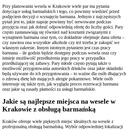
Przy planowaniu wesela w Krakowie wiele par ma pytania
dotyczące usług barmańskich i tego, co powinny wiedzieć przed
podjęciem decyzji o wynajęciu barmana. Jednym z najczęstszych
pytań jest to, jakie napoje powinny być serwowane podczas
przyjęcia oraz jak dobrać odpowiednią ofertę do liczby gości. Pary
często zastanawiają się również nad kosztami związanymi z
wynajmem barmana oraz tym, co dokładnie obejmuje dana oferta –
czy zawiera ona wszystkie alkohole czy też trzeba je zakupić we
własnym zakresie. Innym istotnym pytaniem jest czas pracy
barmana – ile godzin będzie dostępny podczas wesela oraz czy
istnieje możliwość przedłużenia jego pracy w przypadku
przedłużającej się zabawy. Pary młode często pytają także o
możliwość przygotowania autorskich drinków oraz jakie składniki
będą używane do ich przygotowania – to ważne dla osób dbających
o zdrową dietę lub mających alergie pokarmowe. Wiele osób
interesuje się także tym, jak wygląda proces rezerwacji barmana
oraz jakie są zasady płatności za usługi barmańskie.
Jakie są najlepsze miejsca na wesele w
Krakowie z obsługą barmańską
Kraków oferuje wiele pięknych miejsc idealnych na wesele z
profesjonalną obsługą barmańską. Wybór odpowiedniej lokalizacji