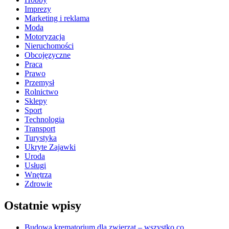
Imprezy
Marketing i reklama
Moda
Motoryzacja
Nieruchomości
Obcojęzyczne
Praca
Prawo
Przemysł
Rolnictwo
Sklepy
Sport
Technologia
Transport
Turystyka
Ukryte Zajawki
Uroda
Usługi
Wnętrza
Zdrowie
Ostatnie wpisy
Budowa krematorium dla zwierząt – wszystko co