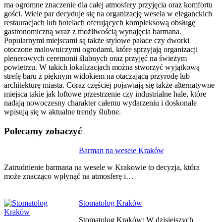
ma ogromne znaczenie dla całej atmosfery przyjęcia oraz komfortu
gości. Wiele par decyduje się na organizację wesela w eleganckich
restauracjach lub hotelach oferujących kompleksową obsługę
gastronomiczną wraz z możliwością wynajęcia barmana.
Popularnymi miejscami są także stylowe pałace czy dworki
otoczone malowniczymi ogrodami, które sprzyjają organizacji
plenerowych ceremonii ślubnych oraz przyjęć na świeżym
powietrzu. W takich lokalizacjach można stworzyć wyjątkową
strefę baru z pięknym widokiem na otaczającą przyrodę lub
architekturę miasta. Coraz częściej pojawiają się także alternatywne
miejsca takie jak loftowe przestrzenie czy industrialne hale, które
nadają nowoczesny charakter całemu wydarzeniu i doskonale
wpisują się w aktualne trendy ślubne.
Polecamy zobaczyć
Nawigacja
Barman na wesele Kraków
wpisu
Zatrudnienie barmana na wesele w Krakowie to decyzja, która
może znacząco wpłynąć na atmosferę i…
Stomatolog Kraków
Stomatolog Kraków: W dzisiejszych