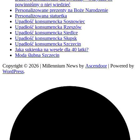
powinniśmy o niej wiedzieć
Personalizowane prezenty na Boże Narodzenie
Personalizowana statuetka
Upadłość konsumencka Sosnowiec
Upadłość konsumencka Rzeszów
Upadłość konsumencka Siedlce
Upadłość konsumencka Słupsk
Upadłość konsumencka Szczecin
Jaka sukienka na wesele dla 40 latki?
Moda ślubna Szczecin
Copyright © 2026
| Millennium News by
Ascendoor
| Powered by
WordPress
.