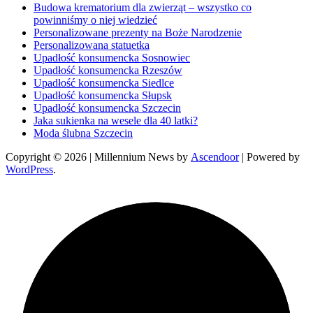
Budowa krematorium dla zwierząt – wszystko co
powinniśmy o niej wiedzieć
Personalizowane prezenty na Boże Narodzenie
Personalizowana statuetka
Upadłość konsumencka Sosnowiec
Upadłość konsumencka Rzeszów
Upadłość konsumencka Siedlce
Upadłość konsumencka Słupsk
Upadłość konsumencka Szczecin
Jaka sukienka na wesele dla 40 latki?
Moda ślubna Szczecin
Copyright © 2026
| Millennium News by
Ascendoor
| Powered by
WordPress
.