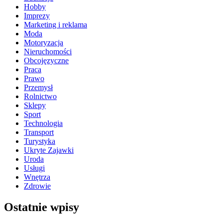
Hobby
Imprezy
Marketing i reklama
Moda
Motoryzacja
Nieruchomości
Obcojęzyczne
Praca
Prawo
Przemysł
Rolnictwo
Sklepy
Sport
Technologia
Transport
Turystyka
Ukryte Zajawki
Uroda
Usługi
Wnętrza
Zdrowie
Ostatnie wpisy