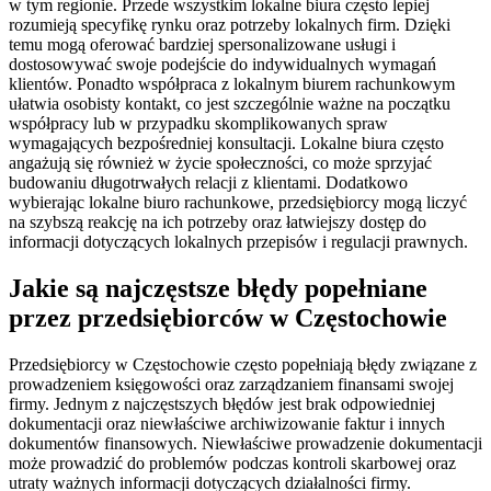
w tym regionie. Przede wszystkim lokalne biura często lepiej
rozumieją specyfikę rynku oraz potrzeby lokalnych firm. Dzięki
temu mogą oferować bardziej spersonalizowane usługi i
dostosowywać swoje podejście do indywidualnych wymagań
klientów. Ponadto współpraca z lokalnym biurem rachunkowym
ułatwia osobisty kontakt, co jest szczególnie ważne na początku
współpracy lub w przypadku skomplikowanych spraw
wymagających bezpośredniej konsultacji. Lokalne biura często
angażują się również w życie społeczności, co może sprzyjać
budowaniu długotrwałych relacji z klientami. Dodatkowo
wybierając lokalne biuro rachunkowe, przedsiębiorcy mogą liczyć
na szybszą reakcję na ich potrzeby oraz łatwiejszy dostęp do
informacji dotyczących lokalnych przepisów i regulacji prawnych.
Jakie są najczęstsze błędy popełniane
przez przedsiębiorców w Częstochowie
Przedsiębiorcy w Częstochowie często popełniają błędy związane z
prowadzeniem księgowości oraz zarządzaniem finansami swojej
firmy. Jednym z najczęstszych błędów jest brak odpowiedniej
dokumentacji oraz niewłaściwe archiwizowanie faktur i innych
dokumentów finansowych. Niewłaściwe prowadzenie dokumentacji
może prowadzić do problemów podczas kontroli skarbowej oraz
utraty ważnych informacji dotyczących działalności firmy.