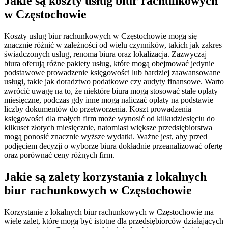
Jakie są koszty usług biur rachunkowych
w Częstochowie
Koszty usług biur rachunkowych w Częstochowie mogą się
znacznie różnić w zależności od wielu czynników, takich jak zakres
świadczonych usług, renoma biura oraz lokalizacja. Zazwyczaj
biura oferują różne pakiety usług, które mogą obejmować jedynie
podstawowe prowadzenie księgowości lub bardziej zaawansowane
usługi, takie jak doradztwo podatkowe czy audyty finansowe. Warto
zwrócić uwagę na to, że niektóre biura mogą stosować stałe opłaty
miesięczne, podczas gdy inne mogą naliczać opłaty na podstawie
liczby dokumentów do przetworzenia. Koszt prowadzenia
księgowości dla małych firm może wynosić od kilkudziesięciu do
kilkuset złotych miesięcznie, natomiast większe przedsiębiorstwa
mogą ponosić znacznie wyższe wydatki. Ważne jest, aby przed
podjęciem decyzji o wyborze biura dokładnie przeanalizować ofertę
oraz porównać ceny różnych firm.
Jakie są zalety korzystania z lokalnych
biur rachunkowych w Częstochowie
Korzystanie z lokalnych biur rachunkowych w Częstochowie ma
wiele zalet, które mogą być istotne dla przedsiębiorców działających