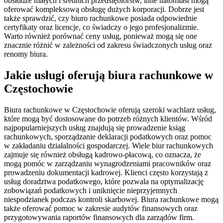
obsłudze małych i średnich przedsiębiorstw, inne natomiast mogą
oferować kompleksową obsługę dużych korporacji. Dobrze jest
także sprawdzić, czy biuro rachunkowe posiada odpowiednie
certyfikaty oraz licencje, co świadczy o jego profesjonalizmie.
Warto również porównać ceny usług, ponieważ mogą się one
znacznie różnić w zależności od zakresu świadczonych usług oraz
renomy biura.
Jakie usługi oferują biura rachunkowe w
Częstochowie
Biura rachunkowe w Częstochowie oferują szeroki wachlarz usług,
które mogą być dostosowane do potrzeb różnych klientów. Wśród
najpopularniejszych usług znajdują się prowadzenie ksiąg
rachunkowych, sporządzanie deklaracji podatkowych oraz pomoc
w zakładaniu działalności gospodarczej. Wiele biur rachunkowych
zajmuje się również obsługą kadrowo-płacową, co oznacza, że
mogą pomóc w zarządzaniu wynagrodzeniami pracowników oraz
prowadzeniu dokumentacji kadrowej. Klienci często korzystają z
usług doradztwa podatkowego, które pozwala na optymalizację
zobowiązań podatkowych i uniknięcie nieprzyjemnych
niespodzianek podczas kontroli skarbowej. Biura rachunkowe mogą
także oferować pomoc w zakresie audytów finansowych oraz
przygotowywania raportów finansowych dla zarządów firm.