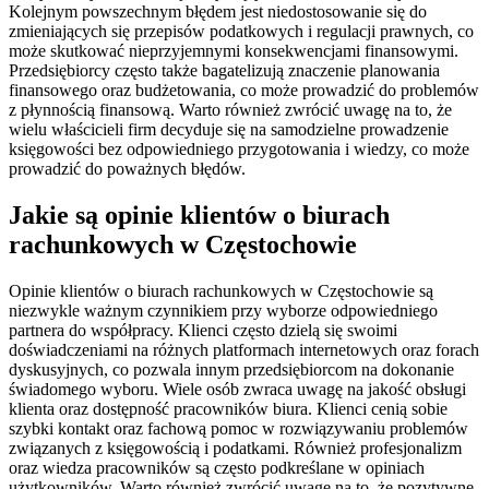
Kolejnym powszechnym błędem jest niedostosowanie się do
zmieniających się przepisów podatkowych i regulacji prawnych, co
może skutkować nieprzyjemnymi konsekwencjami finansowymi.
Przedsiębiorcy często także bagatelizują znaczenie planowania
finansowego oraz budżetowania, co może prowadzić do problemów
z płynnością finansową. Warto również zwrócić uwagę na to, że
wielu właścicieli firm decyduje się na samodzielne prowadzenie
księgowości bez odpowiedniego przygotowania i wiedzy, co może
prowadzić do poważnych błędów.
Jakie są opinie klientów o biurach
rachunkowych w Częstochowie
Opinie klientów o biurach rachunkowych w Częstochowie są
niezwykle ważnym czynnikiem przy wyborze odpowiedniego
partnera do współpracy. Klienci często dzielą się swoimi
doświadczeniami na różnych platformach internetowych oraz forach
dyskusyjnych, co pozwala innym przedsiębiorcom na dokonanie
świadomego wyboru. Wiele osób zwraca uwagę na jakość obsługi
klienta oraz dostępność pracowników biura. Klienci cenią sobie
szybki kontakt oraz fachową pomoc w rozwiązywaniu problemów
związanych z księgowością i podatkami. Również profesjonalizm
oraz wiedza pracowników są często podkreślane w opiniach
użytkowników. Warto również zwrócić uwagę na to, że pozytywne