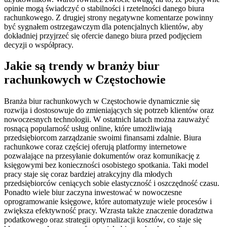
opinie mogą świadczyć o stabilności i rzetelności danego biura
rachunkowego. Z drugiej strony negatywne komentarze powinny
być sygnałem ostrzegawczym dla potencjalnych klientów, aby
dokładniej przyjrzeć się ofercie danego biura przed podjęciem
decyzji o współpracy.
Jakie są trendy w branży biur
rachunkowych w Częstochowie
Branża biur rachunkowych w Częstochowie dynamicznie się
rozwija i dostosowuje do zmieniających się potrzeb klientów oraz
nowoczesnych technologii. W ostatnich latach można zauważyć
rosnącą popularność usług online, które umożliwiają
przedsiębiorcom zarządzanie swoimi finansami zdalnie. Biura
rachunkowe coraz częściej oferują platformy internetowe
pozwalające na przesyłanie dokumentów oraz komunikację z
księgowymi bez konieczności osobistego spotkania. Taki model
pracy staje się coraz bardziej atrakcyjny dla młodych
przedsiębiorców ceniących sobie elastyczność i oszczędność czasu.
Ponadto wiele biur zaczyna inwestować w nowoczesne
oprogramowanie księgowe, które automatyzuje wiele procesów i
zwiększa efektywność pracy. Wzrasta także znaczenie doradztwa
podatkowego oraz strategii optymalizacji kosztów, co staje się