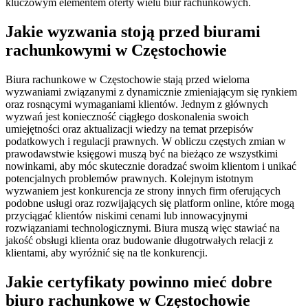
kluczowym elementem oferty wielu biur rachunkowych.
Jakie wyzwania stoją przed biurami
rachunkowymi w Częstochowie
Biura rachunkowe w Częstochowie stają przed wieloma
wyzwaniami związanymi z dynamicznie zmieniającym się rynkiem
oraz rosnącymi wymaganiami klientów. Jednym z głównych
wyzwań jest konieczność ciągłego doskonalenia swoich
umiejętności oraz aktualizacji wiedzy na temat przepisów
podatkowych i regulacji prawnych. W obliczu częstych zmian w
prawodawstwie księgowi muszą być na bieżąco ze wszystkimi
nowinkami, aby móc skutecznie doradzać swoim klientom i unikać
potencjalnych problemów prawnych. Kolejnym istotnym
wyzwaniem jest konkurencja ze strony innych firm oferujących
podobne usługi oraz rozwijających się platform online, które mogą
przyciągać klientów niskimi cenami lub innowacyjnymi
rozwiązaniami technologicznymi. Biura muszą więc stawiać na
jakość obsługi klienta oraz budowanie długotrwałych relacji z
klientami, aby wyróżnić się na tle konkurencji.
Jakie certyfikaty powinno mieć dobre
biuro rachunkowe w Częstochowie