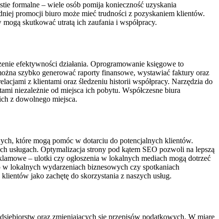
ie formalne – wiele osób pomija konieczność uzyskania
dniej promocji biuro może mieć trudności z pozyskaniem klientów.
 mogą skutkować utratą ich zaufania i współpracy.
zenie efektywności działania. Oprogramowanie księgowe to
ożna szybko generować raporty finansowe, wystawiać faktury oraz
cjami z klientami oraz śledzeniu historii współpracy. Narzędzia do
entami niezależnie od miejsca ich pobytu. Współczesne biura
ich z dowolnego miejsca.
wych, które mogą pomóc w dotarciu do potencjalnych klientów.
nych usługach. Optymalizacja strony pod kątem SEO pozwoli na lepszą
klamowe – ulotki czy ogłoszenia w lokalnych mediach mogą dotrzeć
o w lokalnych wydarzeniach biznesowych czy spotkaniach
lientów jako zachętę do skorzystania z naszych usług.
zedsiębiorstw oraz zmieniających się przepisów podatkowych. W miarę