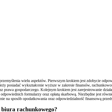
 przemyślenia wielu aspektów. Pierwszym krokiem jest zdobycie odpowi
leży posiadać wykształcenie wyższe w zakresie finansów, rachunkow
 prawa gospodarczego. Kolejnym krokiem jest zarejestrowanie działal
em odpowiednich formularzy oraz opłatą skarbową. Niezbędne jest ró
ynie na sposób opodatkowania oraz odpowiedzialność finansową przeds
a biura rachunkowego?