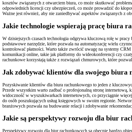
kosztów związanych z otwarciem biura, co może skutkować problema
odpowiednich licencji czy ubezpieczeń, co może prowadzić do kłopot
Ważne jest również, aby nie zaniedbywać aspektów związanych z obsł
Jakie technologie wspierają pracę biura 
W dzisiejszych czasach technologia odgrywa kluczową rolę w pracy
podstawowe narzędzie, które pozwala na automatyzację wielu czynn
kontrolować płatności. Warto także zwrócić uwagę na systemy CRM (C
komunikacji online, takie jak platformy do wideokonferencji czy czaty
rachunkowe korzystają także z rozwiązań chmurowych, które pozwal
Jak zdobywać klientów dla swojego biura
Pozyskiwanie klientów dla biura rachunkowego to jeden z kluczowych
Przede wszystkim warto zadbać o profesjonalną stronę internetową, 
widoczność w wyszukiwarkach internetowych, co przyciągnie więcej
do osób poszukujących usług księgowych w swoim regionie. Network
branżowych pozwala na budowanie relacji i zdobywanie rekomendacji
Jakie są perspektywy rozwoju dla biur r
Perspektywy rozwoju dla biur rachunkowych są obecnie bardzo obiecu