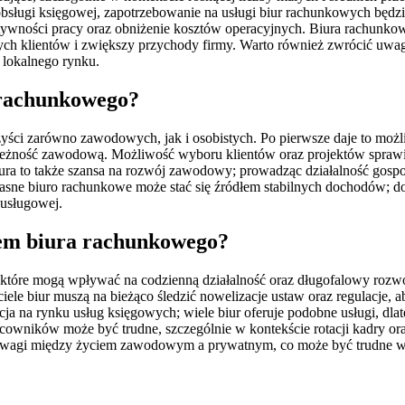
j obsługi księgowej, zapotrzebowanie na usługi biur rachunkowych będ
ności pracy oraz obniżenie kosztów operacyjnych. Biura rachunkowe m
ych klientów i zwiększy przychody firmy. Warto również zwrócić uwag
lokalnego rynku.
a rachunkowego?
yści zarówno zawodowych, jak i osobistych. Po pierwsze daje to moż
zależność zawodową. Możliwość wyboru klientów oraz projektów sprawia,
 biura to także szansa na rozwój zawodowy; prowadząc działalność g
łasne biuro rachunkowe może stać się źródłem stabilnych dochodów; do
 usługowej.
iem biura rachunkowego?
tóre mogą wpływać na codzienną działalność oraz długofalowy rozwó
ele biur muszą na bieżąco śledzić nowelizacje ustaw oraz regulacje, 
na rynku usług księgowych; wiele biur oferuje podobne usługi, dlate
acowników może być trudne, szczególnie w kontekście rotacji kadry o
wnowagi między życiem zawodowym a prywatnym, co może być trudne 