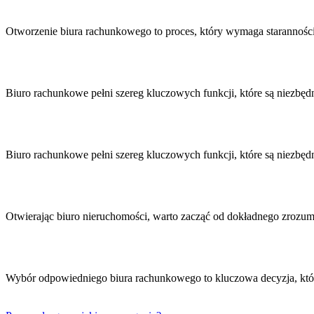
Nawigacja
wpisu
Otworzenie biura rachunkowego to proces, który wymaga starannośc
Biuro rachunkowe pełni szereg kluczowych funkcji, które są niezb
Biuro rachunkowe pełni szereg kluczowych funkcji, które są niezb
Otwierając biuro nieruchomości, warto zacząć od dokładnego zro
Wybór odpowiedniego biura rachunkowego to kluczowa decyzja, kt