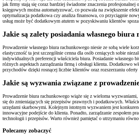
jak firmy stają się coraz bardziej świadome znaczenia profesjonalne
księgowych można automatyzować, co pozwala na zwiększenie efektyw
optymalizacja podatkowa czy analiza finansowa, co przyciągnie now
usług może być dodatkowym atutem w pozyskiwaniu klientów spoza 
Jakie są zalety posiadania własnego biur
Prowadzenie własnego biura rachunkowego niesie ze sobą wiele korz
elastyczność ta jest szczególnie cenna dla osób ceniących sobie nie
indywidualnych preferencji właściciela biura. Posiadanie własnego
różnych aspektach zarządzania firmą i obsługi klienta. Dodatkowo w
przychodów dzięki rosnącej liczbie klientów oraz rozszerzaniu oferty
Jakie są wyzwania związane z prowadzen
Prowadzenie biura rachunkowego wiąże się z wieloma wyzwaniami, k
się do zmieniających się przepisów prawnych i podatkowych. Właścici
urzędami skarbowymi. Kolejnym istotnym wyzwaniem jest konkurencja 
innowacyjne podejście do klienta. Ponadto, zarządzanie zespołem pr
technologii i przepisów. Warto również pamiętać o utrzymaniu ró
Polecamy zobaczyć