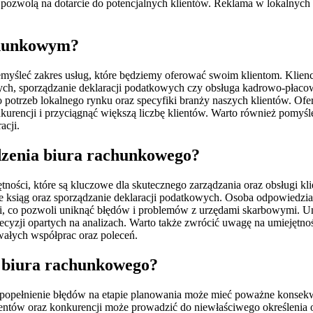
zwolą na dotarcie do potencjalnych klientów. Reklama w lokalnych me
achunkowym?
myśleć zakres usług, które będziemy oferować swoim klientom. Klienc
ych, sporządzanie deklaracji podatkowych czy obsługa kadrowo-płaco
potrzeb lokalnego rynku oraz specyfiki branży naszych klientów. Ofer
nkurencji i przyciągnąć większą liczbę klientów. Warto również pomy
acji.
dzenia biura rachunkowego?
ści, które są kluczowe dla skutecznego zarządzania oraz obsługi kli
e ksiąg oraz sporządzanie deklaracji podatkowych. Osoba odpowiedzi
, co pozwoli uniknąć błędów i problemów z urzędami skarbowymi. Umi
yzji opartych na analizach. Warto także zwrócić uwagę na umiejętnośc
wałych współprac oraz poleceń.
iu biura rachunkowego?
popełnienie błędów na etapie planowania może mieć poważne konsekw
ientów oraz konkurencji może prowadzić do niewłaściwego określenia 