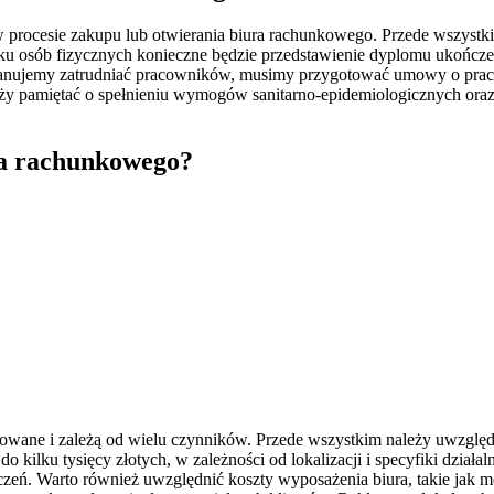
rocesie zakupu lub otwierania biura rachunkowego. Przede wszystki
dku osób fizycznych konieczne będzie przedstawienie dyplomu ukońc
planujemy zatrudniać pracowników, musimy przygotować umowy o pra
ależy pamiętać o spełnieniu wymogów sanitarno-epidemiologicznych 
ra rachunkowego?
ane i zależą od wielu czynników. Przede wszystkim należy uwzględnić
do kilku tysięcy złotych, w zależności od lokalizacji i specyfiki dzia
zczeń. Warto również uwzględnić koszty wyposażenia biura, takie jak