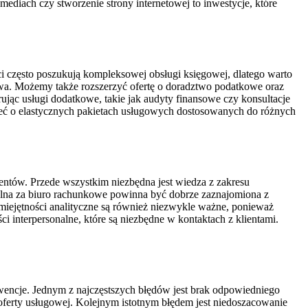
diach czy stworzenie strony internetowej to inwestycje, które
i często poszukują kompleksowej obsługi księgowej, dlatego warto
wa. Możemy także rozszerzyć ofertę o doradztwo podatkowe oraz
ując usługi dodatkowe, takie jak audyty finansowe czy konsultacje
śleć o elastycznych pakietach usługowych dostosowanych do różnych
entów. Przede wszystkim niezbędna jest wiedza z zakresu
alna za biuro rachunkowe powinna być dobrze zaznajomiona z
ejętności analityczne są również niezwykle ważne, ponieważ
i interpersonalne, które są niezbędne w kontaktach z klientami.
encje. Jednym z najczęstszych błędów jest brak odpowiedniego
oferty usługowej. Kolejnym istotnym błędem jest niedoszacowanie