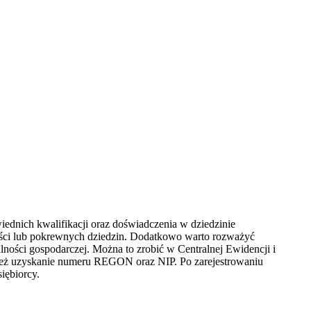
ednich kwalifikacji oraz doświadczenia w dziedzinie
ości lub pokrewnych dziedzin. Dodatkowo warto rozważyć
ności gospodarczej. Można to zrobić w Centralnej Ewidencji i
wnież uzyskanie numeru REGON oraz NIP. Po zarejestrowaniu
iębiorcy.