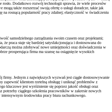
zie rosło. Dodatkowo rozwój technologii sprawia, że wiele procesów
ogą także rozszerzać swoją ofertę o usługi doradcze, takie jak
ę na rosnącą popularność pracy zdalnej; elastyczność w świadczeniu
liwość samodzielnego zarządzania swoim czasem oraz projektami;
 że praca staje się bardziej satysfakcjonująca i dostosowana do
ospodarczą można zdobywać nowe umiejętności oraz doświadczenia w
brze prosperująca firma ma szansę na osiągnięcie wysokich
j firmy. Jednym z największych wyzwań jest ciągłe dostosowywanie
aby zapewnić klientom rzetelną obsługę i uniknąć problemów z
go kluczowe jest wyróżnienie się poprzez jakość obsługi oraz
raz potrzeby ciągłego szkolenia pracowników w zakresie nowych
w intensywnym środowisku pracy biura rachunkowego.