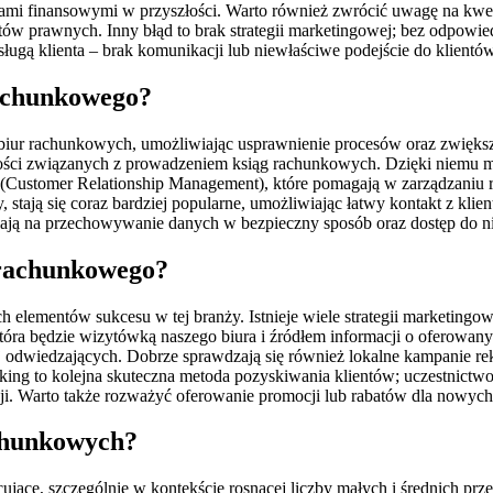
mi finansowymi w przyszłości. Warto również zwrócić uwagę na kwest
ów prawnych. Inny błąd to brak strategii marketingowej; bez odpowie
ugą klienta – brak komunikacji lub niewłaściwe podejście do klientów
rachunkowego?
 biur rachunkowych, umożliwiając usprawnienie procesów oraz zwięks
ości związanych z prowadzeniem ksiąg rachunkowych. Dzięki niemu m
ustomer Relationship Management), które pomagają w zarządzaniu rela
, stają się coraz bardziej popularne, umożliwiając łatwy kontakt z kli
ają na przechowywanie danych w bezpieczny sposób oraz dostęp do n
 rachunkowego?
 elementów sukcesu w tej branży. Istnieje wiele strategii marketingo
która będzie wizytówką naszego biura i źródłem informacji o oferowa
 odwiedzających. Dobrze sprawdzają się również lokalne kampanie re
ing to kolejna skuteczna metoda pozyskiwania klientów; uczestnictw
. Warto także rozważyć oferowanie promocji lub rabatów dla nowych k
achunkowych?
jące, szczególnie w kontekście rosnącej liczby małych i średnich pr