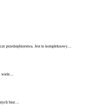
rcze przedsiębiorstwa. Jest to kompleksowy…
je wiele…
alnych biur…