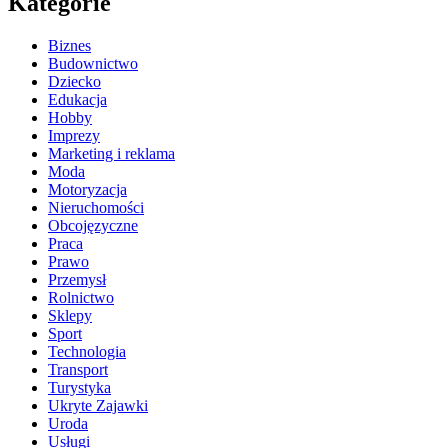
Kategorie
Biznes
Budownictwo
Dziecko
Edukacja
Hobby
Imprezy
Marketing i reklama
Moda
Motoryzacja
Nieruchomości
Obcojęzyczne
Praca
Prawo
Przemysł
Rolnictwo
Sklepy
Sport
Technologia
Transport
Turystyka
Ukryte Zajawki
Uroda
Usługi