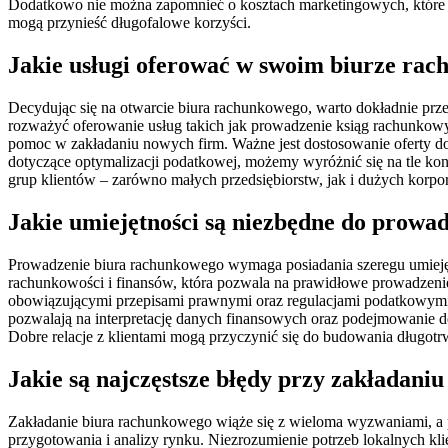
Dodatkowo nie można zapomnieć o kosztach marketingowych, które po
mogą przynieść długofalowe korzyści.
Jakie usługi oferować w swoim biurze r
Decydując się na otwarcie biura rachunkowego, warto dokładnie prze
rozważyć oferowanie usług takich jak prowadzenie ksiąg rachunkow
pomoc w zakładaniu nowych firm. Ważne jest dostosowanie oferty do 
dotyczące optymalizacji podatkowej, możemy wyróżnić się na tle ko
grup klientów – zarówno małych przedsiębiorstw, jak i dużych korpor
Jakie umiejętności są niezbędne do prowa
Prowadzenie biura rachunkowego wymaga posiadania szeregu umiejętno
rachunkowości i finansów, która pozwala na prawidłowe prowadzeni
obowiązującymi przepisami prawnymi oraz regulacjami podatkowymi
pozwalają na interpretację danych finansowych oraz podejmowanie dec
Dobre relacje z klientami mogą przyczynić się do budowania długotr
Jakie są najczęstsze błędy przy zakładan
Zakładanie biura rachunkowego wiąże się z wieloma wyzwaniami, a 
przygotowania i analizy rynku. Niezrozumienie potrzeb lokalnych kl