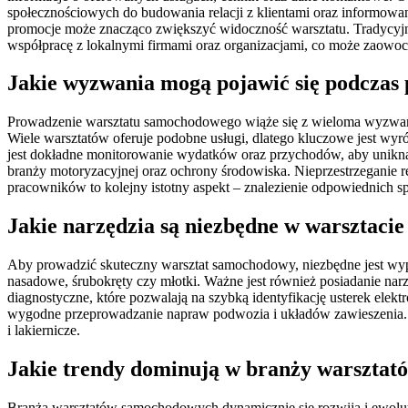
społecznościowych do budowania relacji z klientami oraz informow
promocje może znacząco zwiększyć widoczność warsztatu. Tradycyjne
współpracę z lokalnymi firmami oraz organizacjami, co może zaowo
Jakie wyzwania mogą pojawić się podcza
Prowadzenie warsztatu samochodowego wiąże się z wieloma wyzwania
Wiele warsztatów oferuje podobne usługi, dlatego kluczowe jest wyró
jest dokładne monitorowanie wydatków oraz przychodów, aby unikną
branży motoryzacyjnej oraz ochrony środowiska. Nieprzestrzeganie
pracowników to kolejny istotny aspekt – znalezienie odpowiednich spe
Jakie narzędzia są niezbędne w warsztac
Aby prowadzić skuteczny warsztat samochodowy, niezbędne jest wypo
nasadowe, śrubokręty czy młotki. Ważne jest również posiadanie na
diagnostyczne, które pozwalają na szybką identyfikację usterek el
wygodne przeprowadzanie napraw podwozia i układów zawieszenia. Dod
i lakiernicze.
Jakie trendy dominują w branży warszta
Branża warsztatów samochodowych dynamicznie się rozwija i ewoluu