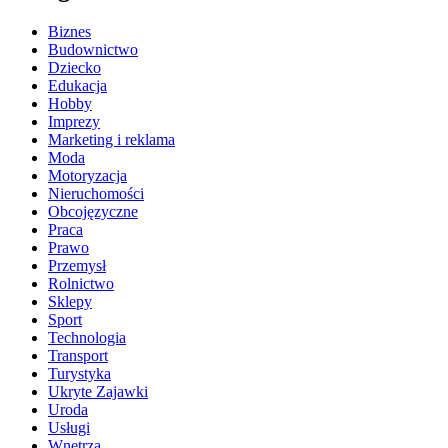
Biznes
Budownictwo
Dziecko
Edukacja
Hobby
Imprezy
Marketing i reklama
Moda
Motoryzacja
Nieruchomości
Obcojęzyczne
Praca
Prawo
Przemysł
Rolnictwo
Sklepy
Sport
Technologia
Transport
Turystyka
Ukryte Zajawki
Uroda
Usługi
Wnętrza