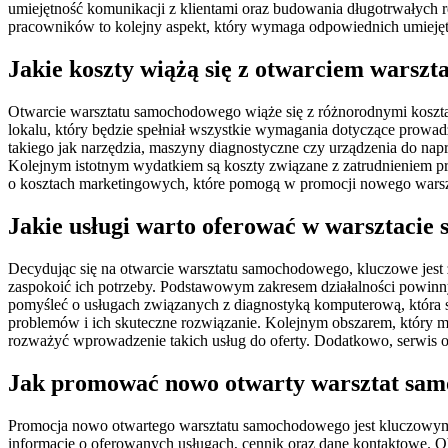
umiejętność komunikacji z klientami oraz budowania długotrwałych r
pracowników to kolejny aspekt, który wymaga odpowiednich umiejęt
Jakie koszty wiążą się z otwarciem warsz
Otwarcie warsztatu samochodowego wiąże się z różnorodnymi koszta
lokalu, który będzie spełniał wszystkie wymagania dotyczące prowa
takiego jak narzędzia, maszyny diagnostyczne czy urządzenia do na
Kolejnym istotnym wydatkiem są koszty związane z zatrudnieniem p
o kosztach marketingowych, które pomogą w promocji nowego warszta
Jakie usługi warto oferować w warsztaci
Decydując się na otwarcie warsztatu samochodowego, kluczowe jest z
zaspokoić ich potrzeby. Podstawowym zakresem działalności powin
pomyśleć o usługach związanych z diagnostyką komputerową, która st
problemów i ich skuteczne rozwiązanie. Kolejnym obszarem, który mo
rozważyć wprowadzenie takich usług do oferty. Dodatkowo, serwis op
Jak promować nowo otwarty warsztat sa
Promocja nowo otwartego warsztatu samochodowego jest kluczowym el
informacje o oferowanych usługach, cennik oraz dane kontaktowe. O