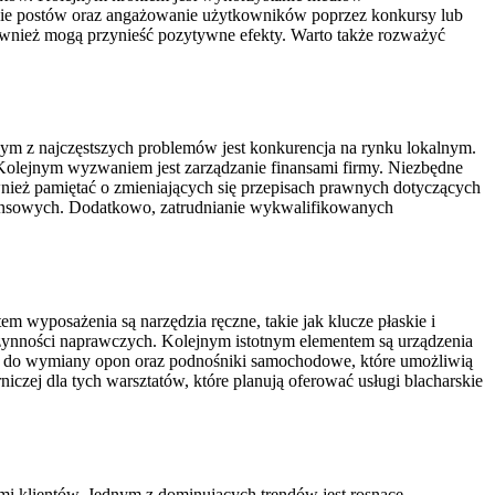
anie postów oraz angażowanie użytkowników poprzez konkursy lub
również mogą przynieść pozytywne efekty. Warto także rozważyć
m z najczęstszych problemów jest konkurencja na rynku lokalnym.
y. Kolejnym wyzwaniem jest zarządzanie finansami firmy. Niezbędne
ież pamiętać o zmieniających się przepisach prawnych dotyczących
nansowych. Dodatkowo, zatrudnianie wykwalifikowanych
wyposażenia są narzędzia ręczne, takie jak klucze płaskie i
czynności naprawczych. Kolejnym istotnym elementem są urządzenia
zęt do wymiany opon oraz podnośniki samochodowe, które umożliwią
zej dla tych warsztatów, które planują oferować usługi blacharskie
i klientów. Jednym z dominujących trendów jest rosnące