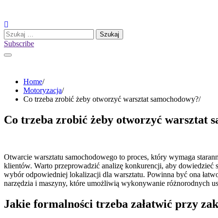
Skip
to
content
Szukaj:
Subscribe
Home
Motoryzacja
Co trzeba zrobić żeby otworzyć warsztat samochodowy?
Co trzeba zrobić żeby otworzyć warsztat
Otwarcie warsztatu samochodowego to proces, który wymaga staranne
klientów. Warto przeprowadzić analizę konkurencji, aby dowiedzieć si
wybór odpowiedniej lokalizacji dla warsztatu. Powinna być ona łat
narzędzia i maszyny, które umożliwią wykonywanie różnorodnych usłu
Jakie formalności trzeba załatwić przy z