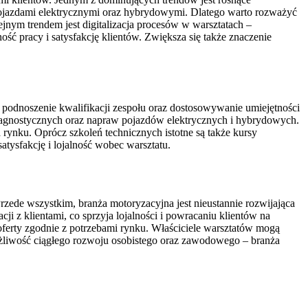
 pojazdami elektrycznymi oraz hybrydowymi. Dlatego warto rozważyć
nym trendem jest digitalizacja procesów w warsztatach –
ć pracy i satysfakcję klientów. Zwiększa się także znaczenie
odnoszenie kwalifikacji zespołu oraz dostosowywanie umiejętności
iagnostycznych oraz napraw pojazdów elektrycznych i hybrydowych.
ynku. Oprócz szkoleń technicznych istotne są także kursy
tysfakcję i lojalność wobec warsztatu.
zede wszystkim, branża motoryzacyjna jest nieustannie rozwijająca
i z klientami, co sprzyja lojalności i powracaniu klientów na
ferty zgodnie z potrzebami rynku. Właściciele warsztatów mogą
możliwość ciągłego rozwoju osobistego oraz zawodowego – branża