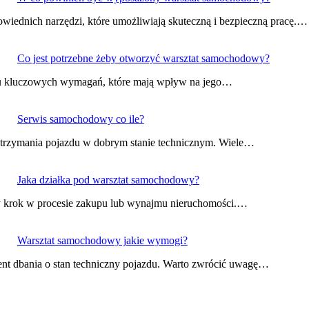
ednich narzędzi, które umożliwiają skuteczną i bezpieczną pracę.…
Co jest potrzebne żeby otworzyć warsztat samochodowy?
lku kluczowych wymagań, które mają wpływ na jego…
Serwis samochodowy co ile?
utrzymania pojazdu w dobrym stanie technicznym. Wiele…
Jaka działka pod warsztat samochodowy?
y krok w procesie zakupu lub wynajmu nieruchomości.…
Warsztat samochodowy jakie wymogi?
t dbania o stan techniczny pojazdu. Warto zwrócić uwagę…