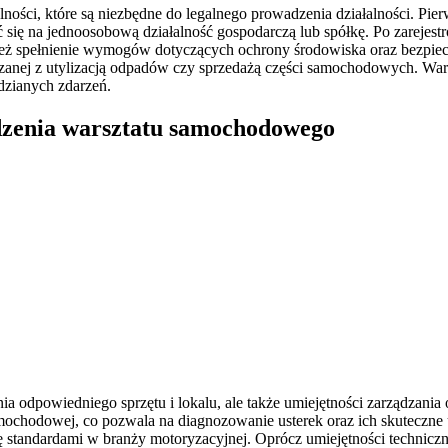
ności, które są niezbędne do legalnego prowadzenia działalności. Pie
 się na jednoosobową działalność gospodarczą lub spółkę. Po zareje
ież spełnienie wymogów dotyczących ochrony środowiska oraz bezpie
iązanej z utylizacją odpadów czy sprzedażą części samochodowych. War
dzianych zdarzeń.
adzenia warsztatu samochodowego
a odpowiedniego sprzętu i lokalu, ale także umiejętności zarządzani
amochodowej, co pozwala na diagnozowanie usterek oraz ich skuteczne 
 standardami w branży motoryzacyjnej. Oprócz umiejętności techniczny