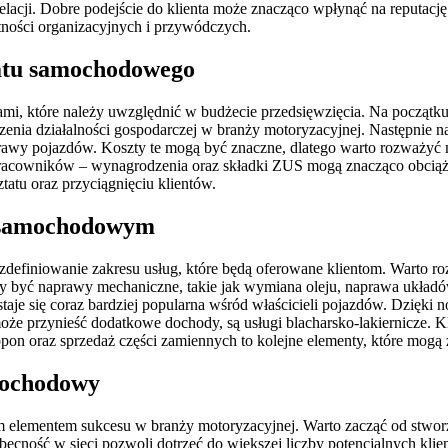
elacji. Dobre podejście do klienta może znacząco wpłynąć na reputacj
ności organizacyjnych i przywódczych.
tatu samochodowego
mi, które należy uwzględnić w budżecie przedsięwzięcia. Na począt
dzenia działalności gospodarczej w branży motoryzacyjnej. Następnie
prawy pojazdów. Koszty te mogą być znaczne, dlatego warto rozważyć
racowników – wynagrodzenia oraz składki ZUS mogą znacząco obciąży
tu oraz przyciągnięciu klientów.
e samochodowym
definiowanie zakresu usług, które będą oferowane klientom. Warto roz
ny być naprawy mechaniczne, takie jak wymiana oleju, naprawa ukła
aje się coraz bardziej popularna wśród właścicieli pojazdów. Dzięki
że przynieść dodatkowe dochody, są usługi blacharsko-lakiernicze. Kl
on oraz sprzedaż części zamiennych to kolejne elementy, które mogą 
mochodowy
ementem sukcesu w branży motoryzacyjnej. Warto zacząć od stworzeni
becność w sieci pozwoli dotrzeć do większej liczby potencjalnych kl