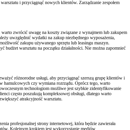
ę warsztatu i przyciągnąć nowych klientów. Zarządzanie zespołem
ku warto zwrócić uwagę na koszty związane z wynajmem lub zakupem
 należy uwzględnić wydatki na zakup niezbędnego wyposażenia,
 możliwość zakupu używanego sprzętu lub leasingu maszyn.
ć budżet warsztatu na początku działalności. Nie można zapomnieć
ważyć różnorodne usługi, aby przyciągnąć szerszą grupę klientów i
dów hamulcowych czy wymiana rozrządu. Oprócz tego, warto
 nowoczesnym technologiom możliwe jest szybkie zidentyfikowanie
ienci często poszukują kompleksowej obsługi, dlatego warto
zwiększyć atrakcyjność warsztatu.
a profesjonalnej strony internetowej, która będzie zawierała
ientów. Kolejnym krokiem jest wykorzystanie mediów