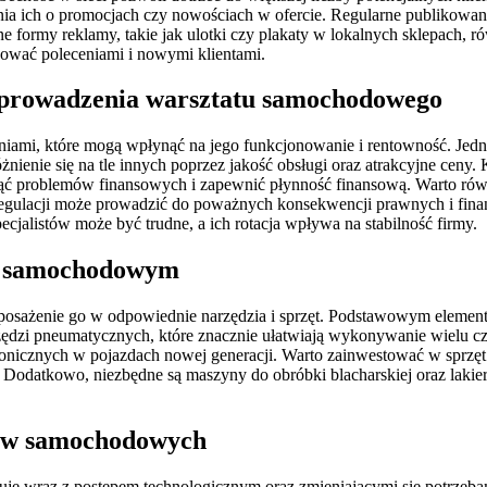
ania ich o promocjach czy nowościach w ofercie. Regularne publikow
 formy reklamy, takie jak ulotki czy plakaty w lokalnych sklepach, 
cować poleceniami i nowymi klientami.
s prowadzenia warsztatu samochodowego
mi, które mogą wpłynąć na jego funkcjonowanie i rentowność. Jedny
żnienie się na tle innych poprzez jakość obsługi oraz atrakcyjne cen
ć problemów finansowych i zapewnić płynność finansową. Warto równ
 regulacji może prowadzić do poważnych konsekwencji prawnych i fi
cjalistów może być trudne, a ich rotacja wpływa na stabilność firmy.
ie samochodowym
sażenie go w odpowiednie narzędzia i sprzęt. Podstawowym elementem 
rzędzi pneumatycznych, które znacznie ułatwiają wykonywanie wielu 
ektronicznych w pojazdach nowej generacji. Warto zainwestować w spr
atkowo, niezbędne są maszyny do obróbki blacharskiej oraz lakiernic
tów samochodowych
je wraz z postępem technologicznym oraz zmieniającymi się potrzebam