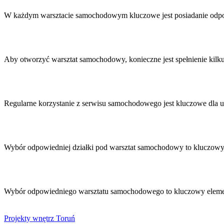
Nawigacja
wpisu
W każdym warsztacie samochodowym kluczowe jest posiadanie odpowi
Aby otworzyć warsztat samochodowy, konieczne jest spełnienie ki
Regularne korzystanie z serwisu samochodowego jest kluczowe dla 
Wybór odpowiedniej działki pod warsztat samochodowy to kluczow
Wybór odpowiedniego warsztatu samochodowego to kluczowy elemen
Projekty wnętrz Toruń