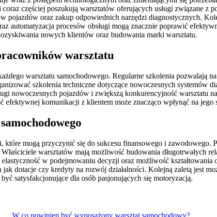
i coraz częściej poszukują warsztatów oferujących usługi związane z
w pojazdów oraz zakup odpowiednich narzędzi diagnostycznych. Kolej
az automatyzacja procesów obsługi mogą znacznie poprawić efektywnoś
a pozyskiwania nowych klientów oraz budowania marki warsztatu.
 pracowników warsztatu
żdego warsztatu samochodowego. Regularne szkolenia pozwalają na p
organizować szkolenia techniczne dotyczące nowoczesnych systemów d
gi nowoczesnych pojazdów i zwiększą konkurencyjność warsztatu na r
ść efektywnej komunikacji z klientem może znacząco wpłynąć na jego sa
tu samochodowego
, które mogą przyczynić się do sukcesu finansowego i zawodowego. Pr
 Właściciele warsztatów mają możliwość budowania długotrwałych relacj
 elastyczność w podejmowaniu decyzji oraz możliwość kształtowania o
 jak dotacje czy kredyty na rozwój działalności. Kolejną zaletą jest 
yć satysfakcjonujące dla osób pasjonujących się motoryzacją.
W co powinien być wyposażony warsztat samochodowy?