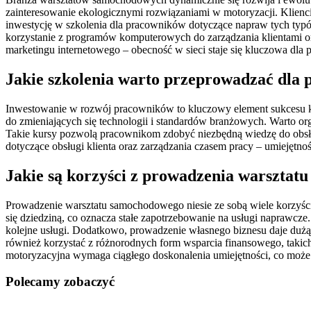
zainteresowanie ekologicznymi rozwiązaniami w motoryzacji. Klienc
inwestycję w szkolenia dla pracowników dotyczące napraw tych typó
korzystanie z programów komputerowych do zarządzania klientami or
marketingu internetowego – obecność w sieci staje się kluczowa dl
Jakie szkolenia warto przeprowadzać dla
Inwestowanie w rozwój pracowników to kluczowy element sukcesu ka
do zmieniających się technologii i standardów branżowych. Warto 
Takie kursy pozwolą pracownikom zdobyć niezbędną wiedzę do obsłu
dotyczące obsługi klienta oraz zarządzania czasem pracy – umiejętno
Jakie są korzyści z prowadzenia warszta
Prowadzenie warsztatu samochodowego niesie ze sobą wiele korzyści
się dziedziną, co oznacza stałe zapotrzebowanie na usługi naprawcze.
kolejne usługi. Dodatkowo, prowadzenie własnego biznesu daje dużą
również korzystać z różnorodnych form wsparcia finansowego, takich
motoryzacyjna wymaga ciągłego doskonalenia umiejętności, co może b
Polecamy zobaczyć