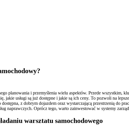
 samochodowy?
go planowania i przemyślenia wielu aspektów. Przede wszystkim, kluc
ę, jakie usługi są już dostępne i jakie są ich ceny. To pozwoli na lep
wo dostępna, z dobrym dojazdem oraz wystarczającą przestrzenią do pr
g naprawczych. Oprócz tego, warto zainwestować w systemy zarządzani
akładaniu warsztatu samochodowego