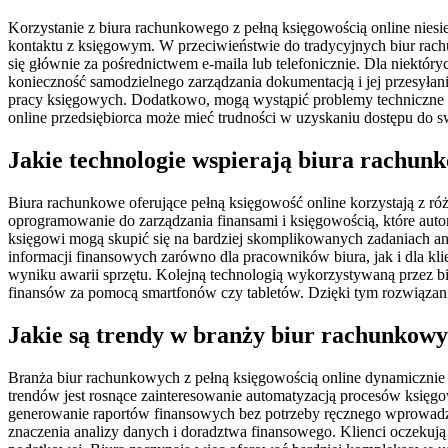
Korzystanie z biura rachunkowego z pełną księgowością online nie
kontaktu z księgowym. W przeciwieństwie do tradycyjnych biur rac
się głównie za pośrednictwem e-maila lub telefonicznie. Dla niektó
konieczność samodzielnego zarządzania dokumentacją i jej przesyła
pracy księgowych. Dodatkowo, mogą wystąpić problemy techniczne
online przedsiębiorca może mieć trudności w uzyskaniu dostępu do 
Jakie technologie wspierają biura rachunk
Biura rachunkowe oferujące pełną księgowość online korzystają z róż
oprogramowanie do zarządzania finansami i księgowością, które au
księgowi mogą skupić się na bardziej skomplikowanych zadaniach a
informacji finansowych zarówno dla pracowników biura, jak i dla kl
wyniku awarii sprzętu. Kolejną technologią wykorzystywaną przez b
finansów za pomocą smartfonów czy tabletów. Dzięki tym rozwiązanio
Jakie są trendy w branży biur rachunkowyc
Branża biur rachunkowych z pełną księgowością online dynamicznie 
trendów jest rosnące zainteresowanie automatyzacją procesów księg
generowanie raportów finansowych bez potrzeby ręcznego wprowadza
znaczenia analizy danych i doradztwa finansowego. Klienci oczekują