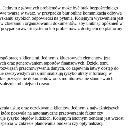
ami. Jednym z głównych problemów może być brak bezpośredniego
sowe twarzą w twarz, w przypadku biur online komunikacja odbywa
uzyskaniu szybkich odpowiedzi na pytania. Kolejnym wyzwaniem jest
i w zbieraniu i organizowaniu dokumentów, aby uniknąć opóźnień w
rzypadku awarii systemu lub problemów z dostępem do platformy
 współpracę z klientami. Jednym z kluczowych elementów jest
czych oraz generowaniem raportów finansowych. Dzięki temu
h rozwiązań przechowywania danych, co zapewnia łatwy dostęp do
e rzeczywistym oraz minimalizują ryzyko utraty informacji w
ybkie przesyłanie dokumentów oraz monitorowanie stanu swoich
ależnie od miejsca i czasu.
enia usług oraz oczekiwania klientów. Jednym z najważniejszych
które pozwala na automatyczne przetwarzanie faktur czy
je ryzyko błędów ludzkich. Kolejnym istotnym trendem jest wzrost
sparcia w zakresie planowania budżetu czy optymalizacji