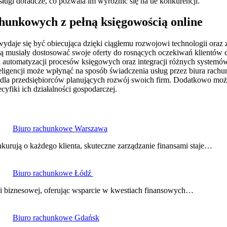
ugi doradcze, co pozwala im wyróżnić się na tle konkurencji.
chunkowych z pełną księgowością online
ydaje się być obiecująca dzięki ciągłemu rozwojowi technologii oraz 
będą musiały dostosować swoje oferty do rosnących oczekiwań klientów
 automatyzacji procesów księgowych oraz integracji różnych systemów
eligencji może wpłynąć na sposób świadczenia usług przez biura rach
a przedsiębiorców planujących rozwój swoich firm. Dodatkowo można 
yfiki ich działalności gospodarczej.
Biuro rachunkowe Warszawa
urują o każdego klienta, skuteczne zarządzanie finansami staje…
Biuro rachunkowe Łódź
ści biznesowej, oferując wsparcie w kwestiach finansowych…
Biuro rachunkowe Gdańsk