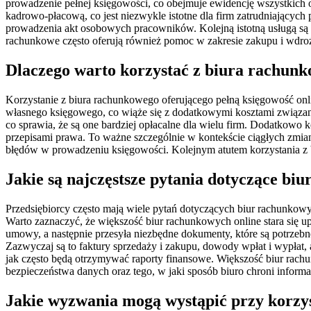
prowadzenie pełnej księgowości, co obejmuje ewidencję wszystkich
kadrowo-płacową, co jest niezwykle istotne dla firm zatrudniającyc
prowadzenia akt osobowych pracowników. Kolejną istotną usługą są
rachunkowe często oferują również pomoc w zakresie zakupu i wdroż
Dlaczego warto korzystać z biura rachunk
Korzystanie z biura rachunkowego oferującego pełną księgowość onlin
własnego księgowego, co wiąże się z dodatkowymi kosztami związan
co sprawia, że są one bardziej opłacalne dla wielu firm. Dodatkowo
przepisami prawa. To ważne szczególnie w kontekście ciągłych zmi
błędów w prowadzeniu księgowości. Kolejnym atutem korzystania z 
Jakie są najczęstsze pytania dotyczące bi
Przedsiębiorcy często mają wiele pytań dotyczących biur rachunkowy
Warto zaznaczyć, że większość biur rachunkowych online stara się up
umowy, a następnie przesyła niezbędne dokumenty, które są potrzeb
Zazwyczaj są to faktury sprzedaży i zakupu, dowody wpłat i wypłat, a
jak często będą otrzymywać raporty finansowe. Większość biur rachu
bezpieczeństwa danych oraz tego, w jaki sposób biuro chroni infor
Jakie wyzwania mogą wystąpić przy korzys