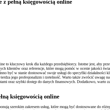
z pełną księgowością online
 to kluczowy krok dla każdego przedsiębiorcy. Istotne jest, aby prze
nych klientów oraz referencje, które mogą pomóc w ocenie jakości św
no być w stanie dostosować swoje usługi do specyfiki działalności kl
twierdza jego profesjonalizm i rzetelność. Warto także zwrócić uwagę
mi oraz szybki dostęp do danych finansowych. Dodatkowo, warto za
ełną księgowością online
ponują szerokim zakresem usług, które mogą być dostosowane do różny