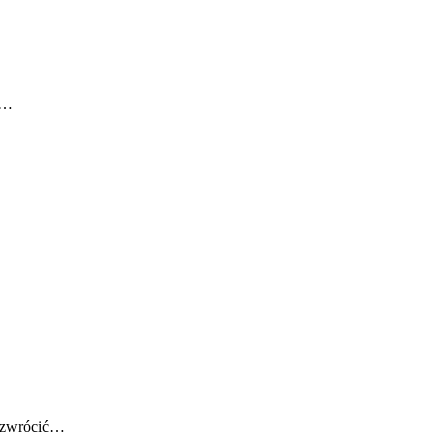
h…
o zwrócić…