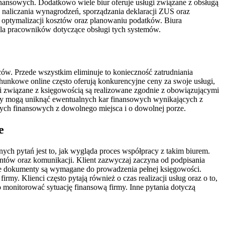
nansowych. Dodatkowo wiele biur oferuje usługi związane z obsługą
 naliczania wynagrodzeń, sporządzania deklaracji ZUS oraz
 optymalizacji kosztów oraz planowaniu podatków. Biura
dla pracowników dotyczące obsługi tych systemów.
ców. Przede wszystkim eliminuje to konieczność zatrudniania
nkowe online często oferują konkurencyjne ceny za swoje usługi,
ki związane z księgowością są realizowane zgodnie z obowiązującymi
rcy mogą uniknąć ewentualnych kar finansowych wynikających z
ych finansowych z dowolnego miejsca i o dowolnej porze.
e
ych pytań jest to, jak wygląda proces współpracy z takim biurem.
mentów oraz komunikacji. Klient zazwyczaj zaczyna od podpisania
akie dokumenty są wymagane do prowadzenia pełnej księgowości.
my. Klienci często pytają również o czas realizacji usług oraz o to,
 monitorować sytuację finansową firmy. Inne pytania dotyczą