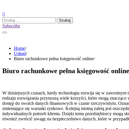
Skip
to
content
Szukaj:
Subscribe
Home
Usługi
Biuro rachunkowe pełna księgowość online
Biuro rachunkowe pełna księgowość onlin
W dzisiejszych czasach, kiedy technologia rozwija się w zawrotnym 
rodzaju rozwiązania przynoszą wiele korzyści, które mogą znacząco 
dostęp do swoich danych finansowych w czasie rzeczywistym. Oznacz
zmieniające się warunki rynkowe. Kolejną istotną zaletą jest oszczę
indywidualnych potrzeb klienta. Dzięki temu przedsiębiorcy mogą sku
również zwrócić uwagę na bezpieczeństwo danych, które w przypadk