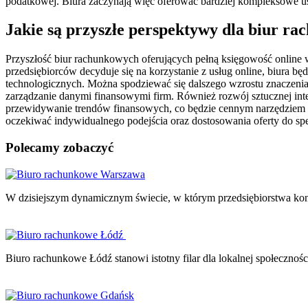
podatkowej. Biura zaczynają więc oferować bardziej kompleksowe usł
Jakie są przyszłe perspektywy dla biur ra
Przyszłość biur rachunkowych oferujących pełną księgowość online w
przedsiębiorców decyduje się na korzystanie z usług online, biura 
technologicznych. Można spodziewać się dalszego wzrostu znaczenia
zarządzanie danymi finansowymi firm. Również rozwój sztucznej int
przewidywanie trendów finansowych, co będzie cennym narzędziem dl
oczekiwać indywidualnego podejścia oraz dostosowania oferty do spec
Polecamy zobaczyć
Nawigacja
wpisu
W dzisiejszym dynamicznym świecie, w którym przedsiębiorstwa konk
Biuro rachunkowe Łódź stanowi istotny filar dla lokalnej społeczno