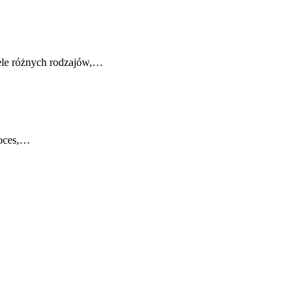
iele różnych rodzajów,…
roces,…