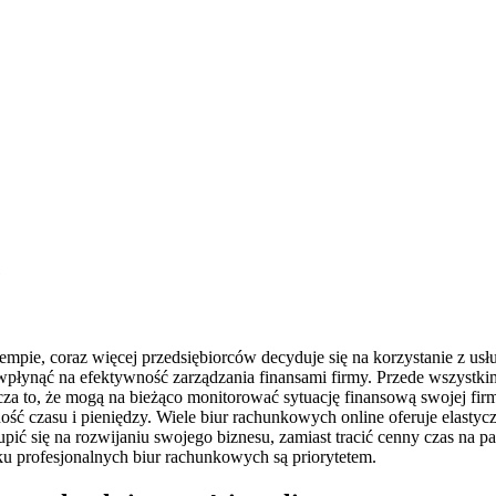
e
tempie, coraz więcej przedsiębiorców decyduje się na korzystanie z us
wpłynąć na efektywność zarządzania finansami firmy. Przede wszystkim
a to, że mogą na bieżąco monitorować sytuację finansową swojej fir
dność czasu i pieniędzy. Wiele biur rachunkowych online oferuje elast
pić się na rozwijaniu swojego biznesu, zamiast tracić cenny czas na p
u profesjonalnych biur rachunkowych są priorytetem.