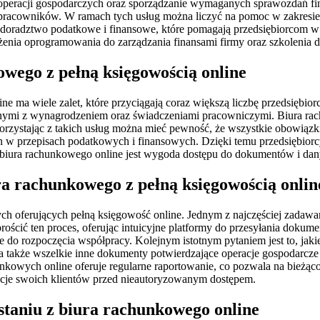
 operacji gospodarczych oraz sporządzanie wymaganych sprawozdań fi
h pracowników. W ramach tych usług można liczyć na pomoc w zakresie
 doradztwo podatkowe i finansowe, które pomagają przedsiębiorcom w
enia oprogramowania do zarządzania finansami firmy oraz szkolenia 
owego z pełną księgowością online
e ma wiele zalet, które przyciągają coraz większą liczbę przedsiębior
ymi z wynagrodzeniem oraz świadczeniami pracowniczymi. Biura rachu
 korzystając z takich usług można mieć pewność, że wszystkie obowiąz
an w przepisach podatkowych i finansowych. Dzięki temu przedsiębio
biura rachunkowego online jest wygoda dostępu do dokumentów i dan
ura rachunkowego z pełną księgowością onlin
ch oferujących pełną księgowość online. Jednym z najczęściej zadawan
rościć ten proces, oferując intuicyjne platformy do przesyłania doku
ne do rozpoczęcia współpracy. Kolejnym istotnym pytaniem jest to, j
 także wszelkie inne dokumenty potwierdzające operacje gospodarcze fir
nkowych online oferuje regularne raportowanie, co pozwala na bieżąco
macje swoich klientów przed nieautoryzowanym dostępem.
taniu z biura rachunkowego online