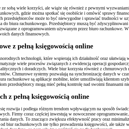
sie ze sobą wiele korzyści, ale wiąże się również z pewnymi wyzwani
hunkowych, gdzie można spotkać się osobiście i omówić sprawy finan
rych przedsiębiorców może to być niewygodne i sprawiać trudności w 
nia do biura rachunkowego. Przedsiębiorcy muszą być zdyscyplinowan
 związane z oprogramowaniem używanym przez biuro rachunkowe. W p
swoich danych finansowych.
owe z pełną księgowością online
norodnych technologii, które wspierają ich działalność oraz ułatwiają
tomatyzuje wiele procesów związanych z ewidencją operacji gospodar
nalitycznych i doradczych. Wiele biur korzysta również z chmurowyc
ientów. Chmurowe systemy pozwalają na synchronizację danych w czasi
iura rachunkowe są aplikacje mobilne, które umożliwiają klientom sz
m przedsiębiorcy mogą mieć pełną kontrolę nad swoimi finansami niez
h z pełną księgowością online
się rozwija i podlega różnym trendom wpływającym na sposób świadcz
owych. Firmy coraz częściej inwestują w nowoczesne oprogramowanie, 
nia danych. To znacząco zwiększa efektywność pracy oraz minimalizu
 od biur rachunkowych nie tylko prowadzenia księgowości, ale także w