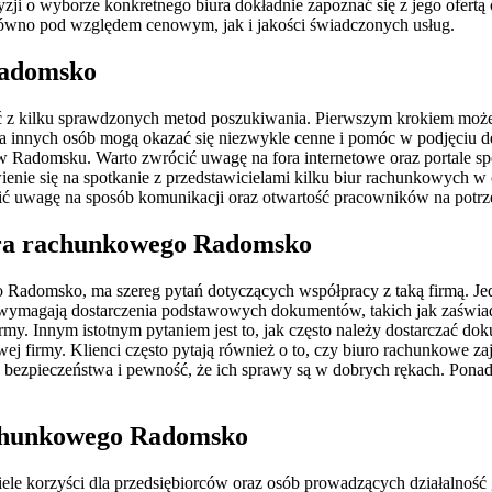
ji o wyborze konkretnego biura dokładnie zapoznać się z jego ofertą 
arówno pod względem cenowym, jak i jakości świadczonych usług.
Radomsko
ć z kilku sprawdzonych metod poszukiwania. Pierwszym krokiem moż
innych osób mogą okazać się niezwykle cenne i pomóc w podjęciu dec
 w Radomsku. Warto zwrócić uwagę na fora internetowe oraz portale spo
ie się na spotkanie z przedstawicielami kilku biur rachunkowych w c
ócić uwagę na sposób komunikacji oraz otwartość pracowników na potrze
iura rachunkowego Radomsko
o Radomsko, ma szereg pytań dotyczących współpracy z taką firmą. Jed
wymagają dostarczenia podstawowych dokumentów, takich jak zaświadc
 Innym istotnym pytaniem jest to, jak często należy dostarczać dokum
wej firmy. Klienci często pytają również o to, czy biuro rachunkowe 
 bezpieczeństwa i pewność, że ich sprawy są w dobrych rękach. Ponadto,
rachunkowego Radomsko
le korzyści dla przedsiębiorców oraz osób prowadzących działalność g