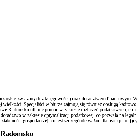
larz usług związanych z księgowością oraz doradztwem finansowym. 
jej wielkości. Specjaliści w biurze zajmują się również obsługą kadro
we Radomsko oferuje pomoc w zakresie rozliczeń podatkowych, co jes
radztwo w zakresie optymalizacji podatkowej, co pozwala na legalne z
ałalności gospodarczej, co jest szczególnie ważne dla osób planującyc
e Radomsko