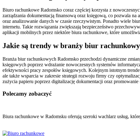
Biuro rachunkowe Radomsko coraz częściej korzysta z nowoczesnych 
zarządzania dokumentacją finansową oraz księgową, co pozwala na 
oraz analizowanie danych w czasie rzeczywistym. Ponadto wiele biu
internetu. Takie rozwiązania zwiększają bezpieczeństwo przechowy
aplikacji mobilnych przez niektóre biura rachunkowe, które umożli
Jakie są trendy w branży biur rachunko
Branża biur rachunkowych Radomsko przechodzi dynamiczne zmiany 
księgowych poprzez wdrażanie nowoczesnych systemów informatyczn
efektywności pracy zespołów księgowych. Kolejnym istotnym trendem
ale także wsparcia w zakresie strategii rozwoju firmy czy optymali
zużycia papieru poprzez digitalizację dokumentacji oraz promowanie 
Polecamy zobaczyć
Nawigacja
wpisu
Biura rachunkowe w Radomsku oferują szeroki wachlarz usług, któ