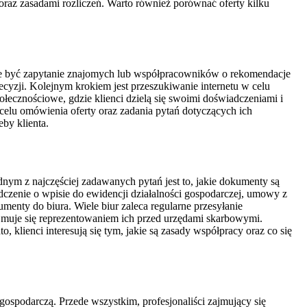
oraz zasadami rozliczeń. Warto również porównać oferty kilku
e być zapytanie znajomych lub współpracowników o rekomendacje
yzji. Kolejnym krokiem jest przeszukiwanie internetu w celu
łecznościowe, gdzie klienci dzielą się swoimi doświadczeniami i
elu omówienia oferty oraz zadania pytań dotyczących ich
by klienta.
nym z najczęściej zadawanych pytań jest to, jakie dokumenty są
zenie o wpisie do ewidencji działalności gospodarczej, umowy z
enty do biura. Wiele biur zaleca regularne przesyłanie
zajmuje się reprezentowaniem ich przed urzędami skarbowymi.
 klienci interesują się tym, jakie są zasady współpracy oraz co się
ospodarczą. Przede wszystkim, profesjonaliści zajmujący się