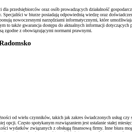
la przedsiębiorców oraz osób prowadzących działalność gospodarczą.
y. Specjaliści w biurze posiadają odpowiednią wiedzę oraz doświadczen
sponują nowoczesnymi narzędziami informatycznymi, które umożliwiaj
m to także gwarancja dostępu do aktualnych informacji dotyczących 
ia są zgodne z obowiązującymi normami prawnymi.
o Radomsko
ści od wielu czynników, takich jak zakres świadczonych usług czy spe
ej opcji. Często spotykanym rozwiązaniem jest ustalanie stałej miesi
kości wydatków związanych z obsługą finansową firmy. Inne biura mog