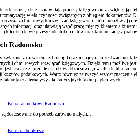
technologii, które usprawniają procesy księgowe oraz zwiększają efe
automatyzację wielu czynności związanych z obiegiem dokumentów. Dz
r korzysta z chmurowych rozwiązań księgowych, które umożliwiają do
wanych informacji oraz ułatwiają współpracę między klientem a biur
wiają klientom łatwe przesyłanie dokumentów oraz komunikację z prac
wych Radomsko
związane z rozwojem technologii oraz rosnącymi oczekiwaniami klie
ych i chmurowych rozwiązań księgowych. Dzięki temu możliwe jest 
 jest rosnące znaczenie doradztwa biznesowego w ofercie biur rachunk
zacji kosztów podatkowych. Warto również zauważyć wzrost znaczenia e
e-faktur jako alternatywy dla tradycyjnych faktur papierowych.
Biura rachunkowe Radomsko
re są dostosowane do potrzeb zarówno małych,…
Biuro rachunkowe