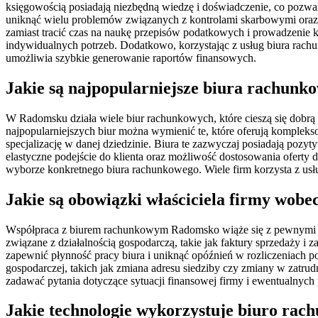
księgowością posiadają niezbędną wiedzę i doświadczenie, co pozw
uniknąć wielu problemów związanych z kontrolami skarbowymi oraz k
zamiast tracić czas na naukę przepisów podatkowych i prowadzenie k
indywidualnych potrzeb. Dodatkowo, korzystając z usług biura rach
umożliwia szybkie generowanie raportów finansowych.
Jakie są najpopularniejsze biura rachun
W Radomsku działa wiele biur rachunkowych, które cieszą się dobr
najpopularniejszych biur można wymienić te, które oferują komplek
specjalizację w danej dziedzinie. Biura te zazwyczaj posiadają pozy
elastyczne podejście do klienta oraz możliwość dostosowania oferty 
wyborze konkretnego biura rachunkowego. Wiele firm korzysta z usłu
Jakie są obowiązki właściciela firmy wo
Współpraca z biurem rachunkowym Radomsko wiąże się z pewnymi obo
związane z działalnością gospodarczą, takie jak faktury sprzedaży 
zapewnić płynność pracy biura i uniknąć opóźnień w rozliczeniach 
gospodarczej, takich jak zmiana adresu siedziby czy zmiany w zatru
zadawać pytania dotyczące sytuacji finansowej firmy i ewentualnyc
Jakie technologie wykorzystuje biuro ra