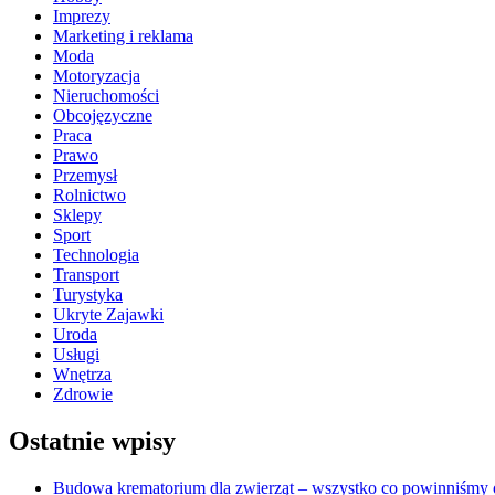
Imprezy
Marketing i reklama
Moda
Motoryzacja
Nieruchomości
Obcojęzyczne
Praca
Prawo
Przemysł
Rolnictwo
Sklepy
Sport
Technologia
Transport
Turystyka
Ukryte Zajawki
Uroda
Usługi
Wnętrza
Zdrowie
Ostatnie wpisy
Budowa krematorium dla zwierząt – wszystko co powinniśmy o