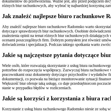
dokumentów do przetworzenia. Ważne jest, aby przed podjęciem decyz
różnych biur rachunkowych, aby wybrać tę najbardziej korzystną z
Jak znaleźć najlepsze biuro rachunkowe 
Aby znaleźć najlepsze biuro rachunkowe Radomsko warto skorzysta
dotyczące sprawdzonych biur rachunkowych. Osobiste doświadczenia 
znalezienia opinii na temat różnych biur rachunkowych działających
ocenami poszczególnych firm. Dobrym pomysłem jest również umówien
doświadczenia i specjalizacji. Podczas takiego spotkania warto zwr
Jakie są najczęstsze pytania dotyczące b
Wiele osób, które rozważają skorzystanie z usług biura rachunkoweg
potrzebne do rozpoczęcia współpracy. Zazwyczaj biura rachunkowe 
pracownikami oraz dokumenty dotyczące przychodów i wydatków firmy.
dokumentacji, co pozwala na bieżące monitorowanie sytuacji finanso
Większość biur oferuje taką usługę, co daje przedsiębiorcom poczucie
stanie w przypadku błędów w rozliczeniach.
Jakie są korzyści z korzystania z biura 
Korzystanie z usług biura rachunkowego Radomsko niesie ze sobą wie