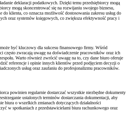
adanie deklaracji podatkowych. Dzięki temu przedsiębiorcy mogą
biorcy mogą skoncentrować się na rozwijaniu swojego biznesu,
ie do klienta, co oznacza możliwość dostosowania zakresu usług do
nych oraz systemów księgowych, co zwiększa efektywność pracy i
a może być kluczowy dla sukcesu finansowego firmy. Wśród
nci często zwracają uwagę na doświadczenie pracowników oraz ich
 zespołu. Warto również zwrócić uwagę na to, czy dane biuro oferuje
zić referencje i opinie innych klientów przed podjęciem decyzji o
świadczonych usług oraz zaufaniu do profesjonalizmu pracowników.
orca powinien regularnie dostarczać wszystkie niezbędne dokumenty
zestrzeganie ustalonych terminów dostarczania dokumentacji, aby
e biura o wszelkich zmianach dotyczących działalności
iczyć w spotkaniach z przedstawicielami biura rachunkowego oraz