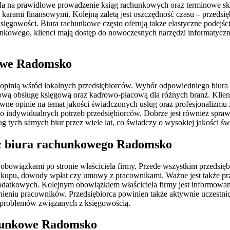
ala na prawidłowe prowadzenie ksiąg rachunkowych oraz terminowe skł
arami finansowymi. Kolejną zaletą jest oszczędność czasu – przedsię
sięgowości. Biura rachunkowe często oferują także elastyczne podejśc
unkowego, klienci mają dostęp do nowoczesnych narzędzi informatycz
kowe Radomsko
ą opinią wśród lokalnych przedsiębiorców. Wybór odpowiedniego biur
sową obsługę księgową oraz kadrowo-płacową dla różnych branż. Klie
tywne opinie na temat jakości świadczonych usług oraz profesjonalizmu
do indywidualnych potrzeb przedsiębiorców. Dobrze jest również sprawd
g tych samych biur przez wiele lat, co świadczy o wysokiej jakości 
bec biura rachunkowego Radomsko
wiązkami po stronie właściciela firmy. Przede wszystkim przedsiębi
i zakupu, dowody wpłat czy umowy z pracownikami. Ważne jest także pr
podatkowych. Kolejnym obowiązkiem właściciela firmy jest informowani
dnieniu pracowników. Przedsiębiorca powinien także aktywnie uczestn
h problemów związanych z księgowością.
chunkowe Radomsko