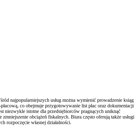
Wśród najpopularniejszych usług można wymienić prowadzenie ksiąg
wo-płacową, co obejmuje przygotowywanie list płac oraz dokumentacji
t niezwykle istotne dla przedsiębiorców pragnących uniknąć
mniejszenie obciążeń fiskalnych. Biura często oferują także usługi
h rozpoczęcie własnej działalności.