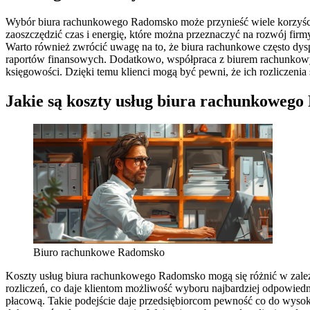
Wybór biura rachunkowego Radomsko może przynieść wiele korzyści d
zaoszczędzić czas i energię, które można przeznaczyć na rozwój firm
Warto również zwrócić uwagę na to, że biura rachunkowe często dy
raportów finansowych. Dodatkowo, współpraca z biurem rachunkowy
księgowości. Dzięki temu klienci mogą być pewni, że ich rozliczen
Jakie są koszty usług biura rachunkoweg
Biuro rachunkowe Radomsko
Koszty usług biura rachunkowego Radomsko mogą się różnić w zależno
rozliczeń, co daje klientom możliwość wyboru najbardziej odpowiedni
płacową. Takie podejście daje przedsiębiorcom pewność co do wyso