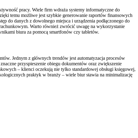
ktywność pracy. Wiele firm wdraża systemy informatyczne do
ięki temu możliwe jest szybkie generowanie raportów finansowych
stęp do danych z dowolnego miejsca i urządzenia podłączonego do
em rachunkowym. Warto również zwrócić uwagę na wykorzystanie
ownikami biura za pomocą smartfonów czy tabletów.
ntów. Jednym z głównych trendów jest automatyzacja procesów
znaczne przyspieszenie obiegu dokumentów oraz zwiększenie
owych – klienci oczekują nie tylko standardowej obsługi księgowej,
kologicznych praktyk w branży – wiele biur stawia na minimalizację