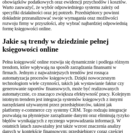
obowiązków podatkowych oraz ewidencji przychodów i kosztów.
Warto zauważyć, że wybór odpowiedniego systemu zależy od
specyfiki działalności oraz jej potrzeb. Przedsiębiorcy powinni
dokładnie przeanalizować swoje wymagania oraz możliwości
rozwoju firmy w przyszłości, aby wybrać najbardziej odpowiednią
formę księgowości online.
Jakie są trendy w dziedzinie pełnej
księgowości online
Pełna księgowość online rozwija się dynamicznie i podlega różnym
trendom, które wpływają na sposób zarządzania finansami w
firmach. Jednym z najważniejszych trendów jest rosnąca
automatyzacja procesów księgowych. Dzięki nowoczesnym
technologiom wiele czynności, takich jak wystawianie faktur czy
generowanie raportów finansowych, może być realizowanych
automatycznie, co znacząco zwiększa efektywność pracy. Kolejnym
istotnym trendem jest integracja systemów księgowych z innymi
narzędziami używanymi przez przedsiębiorców, takimi jak
platformy e-commerce czy systemy CRM. Tego rodzaju integracje
pozwalają na płynniejsze zarządzanie danymi oraz eliminują ryzyko
błędów wynikających z ręcznego wprowadzania informacji. W
ostatnich latach zauważalny jest także wzrost znaczenia analizy
danych w kontekście finansowym; przedsiębiorcy coraz częściej