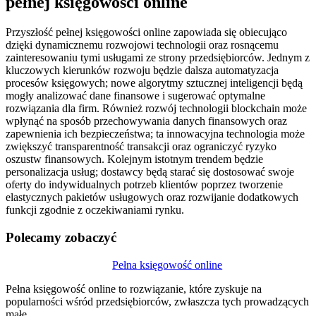
pełnej księgowości online
Przyszłość pełnej księgowości online zapowiada się obiecująco
dzięki dynamicznemu rozwojowi technologii oraz rosnącemu
zainteresowaniu tymi usługami ze strony przedsiębiorców. Jednym z
kluczowych kierunków rozwoju będzie dalsza automatyzacja
procesów księgowych; nowe algorytmy sztucznej inteligencji będą
mogły analizować dane finansowe i sugerować optymalne
rozwiązania dla firm. Również rozwój technologii blockchain może
wpłynąć na sposób przechowywania danych finansowych oraz
zapewnienia ich bezpieczeństwa; ta innowacyjna technologia może
zwiększyć transparentność transakcji oraz ograniczyć ryzyko
oszustw finansowych. Kolejnym istotnym trendem będzie
personalizacja usług; dostawcy będą starać się dostosować swoje
oferty do indywidualnych potrzeb klientów poprzez tworzenie
elastycznych pakietów usługowych oraz rozwijanie dodatkowych
funkcji zgodnie z oczekiwaniami rynku.
Polecamy zobaczyć
Nawigacja
Pełna księgowość online
wpisu
Pełna księgowość online to rozwiązanie, które zyskuje na
popularności wśród przedsiębiorców, zwłaszcza tych prowadzących
małe…