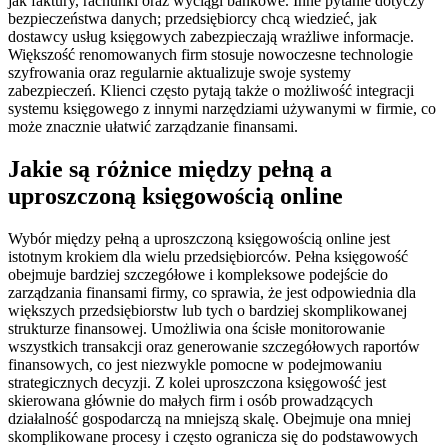
jak faktury, rachunki oraz wyciągi bankowe. Inne pytanie dotyczy
bezpieczeństwa danych; przedsiębiorcy chcą wiedzieć, jak
dostawcy usług księgowych zabezpieczają wrażliwe informacje.
Większość renomowanych firm stosuje nowoczesne technologie
szyfrowania oraz regularnie aktualizuje swoje systemy
zabezpieczeń. Klienci często pytają także o możliwość integracji
systemu księgowego z innymi narzędziami używanymi w firmie, co
może znacznie ułatwić zarządzanie finansami.
Jakie są różnice między pełną a
uproszczoną księgowością online
Wybór między pełną a uproszczoną księgowością online jest
istotnym krokiem dla wielu przedsiębiorców. Pełna księgowość
obejmuje bardziej szczegółowe i kompleksowe podejście do
zarządzania finansami firmy, co sprawia, że jest odpowiednia dla
większych przedsiębiorstw lub tych o bardziej skomplikowanej
strukturze finansowej. Umożliwia ona ścisłe monitorowanie
wszystkich transakcji oraz generowanie szczegółowych raportów
finansowych, co jest niezwykle pomocne w podejmowaniu
strategicznych decyzji. Z kolei uproszczona księgowość jest
skierowana głównie do małych firm i osób prowadzących
działalność gospodarczą na mniejszą skalę. Obejmuje ona mniej
skomplikowane procesy i często ogranicza się do podstawowych