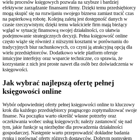
wielu procesów księgowych pozwala na szybsze i bardziej
efektywne zarządzanie finansami firmy. Dzięki temu przedsiębiorcy
mogą skupić się na rozwijaniu swojego biznesu zamiast tracić czas
na papierkową robotę. Kolejną zaletą jest dostępność danych w
czasie rzeczywistym; dzięki temu właściciele firm mają bieżący
wgląd w sytuację finansową swojej działalności, co ułatwia
podejmowanie strategicznych decyzji. Pełna księgowość online
często wiąże się również z niższymi kosztami w porównaniu do
tradycyjnych biur rachunkowych, co czyni ją atrakcyjną opcją dla
wielu przedsiębiorców. Dodatkowo wiele platform oferuje
intuicyjne interfejsy oraz wsparcie techniczne, co sprawia, że
korzystanie z nich jest proste nawet dla osób bez doświadczenia w
księgowości.
Jak wybrać najlepszą ofertę pełnej
księgowości online
Wybór odpowiedniej oferty pełnej księgowości online to kluczowy
krok dla każdego przedsiębiorcy pragnącego zoptymalizować swoje
finanse. Na początku warto określić własne potrzeby oraz
oczekiwania wobec usług księgowych; należy zastanowić się nad
tym, jakie funkcje są niezbędne dla prowadzenia działalności
gospodarczej. Następnie warto przeprowadzić dokładne badania
rynku i porównać oferty różnych dostawców. Dobrym pomysłem