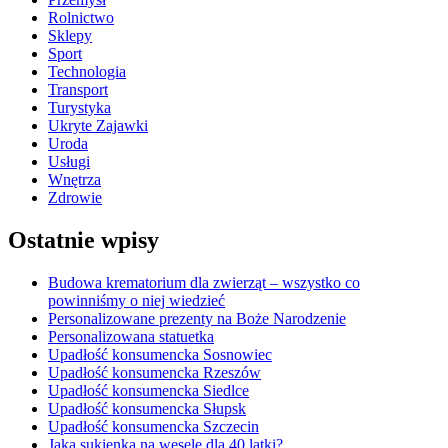
Rolnictwo
Sklepy
Sport
Technologia
Transport
Turystyka
Ukryte Zajawki
Uroda
Usługi
Wnętrza
Zdrowie
Ostatnie wpisy
Budowa krematorium dla zwierząt – wszystko co
powinniśmy o niej wiedzieć
Personalizowane prezenty na Boże Narodzenie
Personalizowana statuetka
Upadłość konsumencka Sosnowiec
Upadłość konsumencka Rzeszów
Upadłość konsumencka Siedlce
Upadłość konsumencka Słupsk
Upadłość konsumencka Szczecin
Jaka sukienka na wesele dla 40 latki?