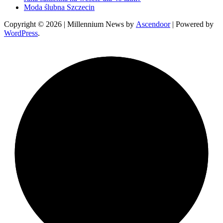
Moda ślubna Szczecin
Copyright © 2026
| Millennium News by
Ascendoor
| Powered by
WordPress
.