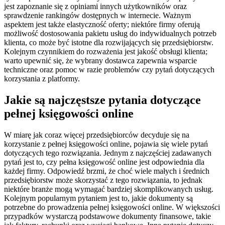
jest zapoznanie się z opiniami innych użytkowników oraz
sprawdzenie rankingów dostępnych w internecie. Ważnym
aspektem jest także elastyczność oferty; niektóre firmy oferują
możliwość dostosowania pakietu usług do indywidualnych potrzeb
klienta, co może być istotne dla rozwijających się przedsiębiorstw.
Kolejnym czynnikiem do rozważenia jest jakość obsługi klienta;
warto upewnić się, że wybrany dostawca zapewnia wsparcie
techniczne oraz pomoc w razie problemów czy pytań dotyczących
korzystania z platformy.
Jakie są najczęstsze pytania dotyczące
pełnej księgowości online
W miarę jak coraz więcej przedsiębiorców decyduje się na
korzystanie z pełnej księgowości online, pojawia się wiele pytań
dotyczących tego rozwiązania. Jednym z najczęściej zadawanych
pytań jest to, czy pełna księgowość online jest odpowiednia dla
każdej firmy. Odpowiedź brzmi, że choć wiele małych i średnich
przedsiębiorstw może skorzystać z tego rozwiązania, to jednak
niektóre branże mogą wymagać bardziej skomplikowanych usług.
Kolejnym popularnym pytaniem jest to, jakie dokumenty są
potrzebne do prowadzenia pełnej księgowości online. W większości
przypadków wystarczą podstawowe dokumenty finansowe, takie