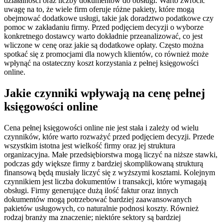
działalności oraz liczby dokumentów do obsługi. Warto zwrócić
uwagę na to, że wiele firm oferuje różne pakiety, które mogą
obejmować dodatkowe usługi, takie jak doradztwo podatkowe czy
pomoc w zakładaniu firmy. Przed podjęciem decyzji o wyborze
konkretnego dostawcy warto dokładnie przeanalizować, co jest
wliczone w cenę oraz jakie są dodatkowe opłaty. Często można
spotkać się z promocjami dla nowych klientów, co również może
wpłynąć na ostateczny koszt korzystania z pełnej księgowości
online.
Jakie czynniki wpływają na cenę pełnej
księgowości online
Cena pełnej księgowości online nie jest stała i zależy od wielu
czynników, które warto rozważyć przed podjęciem decyzji. Przede
wszystkim istotna jest wielkość firmy oraz jej struktura
organizacyjna. Małe przedsiębiorstwa mogą liczyć na niższe stawki,
podczas gdy większe firmy z bardziej skomplikowaną strukturą
finansową będą musiały liczyć się z wyższymi kosztami. Kolejnym
czynnikiem jest liczba dokumentów i transakcji, które wymagają
obsługi. Firmy generujące dużą ilość faktur oraz innych
dokumentów mogą potrzebować bardziej zaawansowanych
pakietów usługowych, co naturalnie podnosi koszty. Również
rodzaj branży ma znaczenie; niektóre sektory są bardziej