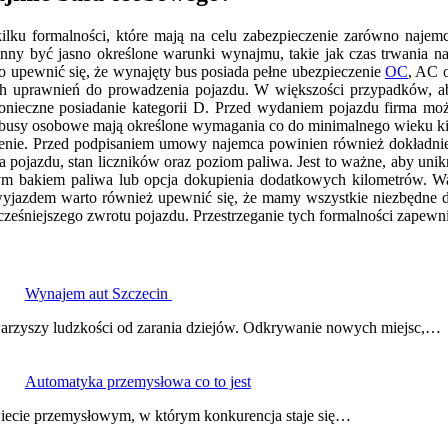
lku formalności, które mają na celu zabezpieczenie zarówno najemc
nny być jasno określone warunki wynajmu, takie jak czas trwania na
o upewnić się, że wynajęty bus posiada pełne ubezpieczenie
OC
, AC o
ych uprawnień do prowadzenia pojazdu. W większości przypadków,
nieczne posiadanie kategorii D. Przed wydaniem pojazdu firma mo
ce busy osobowe mają określone wymagania co do minimalnego wieku k
czenie. Przed podpisaniem umowy najemca powinien również dokładnie 
a pojazdu, stan liczników oraz poziom paliwa. Jest to ważne, aby un
łnym bakiem paliwa lub opcja dokupienia dodatkowych kilometrów.
 wyjazdem warto również upewnić się, że mamy wszystkie niezbędne
 wcześniejszego zwrotu pojazdu. Przestrzeganie tych formalności zap
Wynajem aut Szczecin
arzyszy ludzkości od zarania dziejów. Odkrywanie nowych miejsc,…
Automatyka przemysłowa co to jest
iecie przemysłowym, w którym konkurencja staje się…