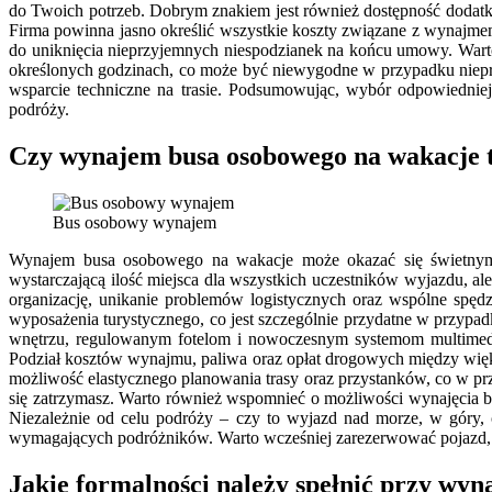
do Twoich potrzeb. Dobrym znakiem jest również dostępność dodatk
Firma powinna jasno określić wszystkie koszty związane z wynajmem,
do uniknięcia nieprzyjemnych niespodzianek na końcu umowy. Wart
określonych godzinach, co może być niewygodne w przypadku nieprz
wsparcie techniczne na trasie. Podsumowując, wybór odpowiedniej
podróży.
Czy wynajem busa osobowego na wakacje 
Bus osobowy wynajem
Wynajem busa osobowego na wakacje może okazać się świetnym r
wystarczającą ilość miejsca dla wszystkich uczestników wyjazdu,
organizację, unikanie problemów logistycznych oraz wspólne spęd
wyposażenia turystycznego, co jest szczególnie przydatne w przyp
wnętrzu, regulowanym fotelom i nowoczesnym systemom multimedi
Podział kosztów wynajmu, paliwa oraz opłat drogowych między więks
możliwość elastycznego planowania trasy oraz przystanków, co w p
się zatrzymasz. Warto również wspomnieć o możliwości wynajęcia bu
Niezależnie od celu podróży – czy to wyjazd nad morze, w góry, 
wymagających podróżników. Warto wcześniej zarezerwować pojazd, z
Jakie formalności należy spełnić przy wy