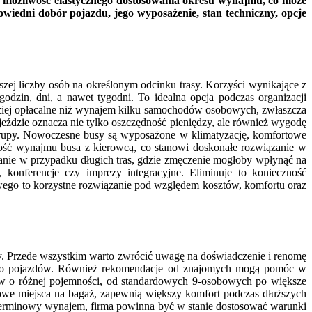
je możliwość elastycznego dostosowania okresu wynajmu, co może
edni dobór pojazdu, jego wyposażenie, stan techniczny, opcje
ej liczby osób na określonym odcinku trasy. Korzyści wynikające z
dzin, dni, a nawet tygodni. To idealna opcja podczas organizacji
ziej opłacalne niż wynajem kilku samochodów osobowych, zwłaszcza
ździe oznacza nie tylko oszczędność pieniędzy, ale również wygodę
rupy. Nowoczesne busy są wyposażone w klimatyzację, komfortowe
liwość wynajmu busa z kierowcą, co stanowi doskonałe rozwiązanie w
anie w przypadku długich tras, gdzie zmęczenie mogłoby wpłynąć na
, konferencje czy imprezy integracyjne. Eliminuje to konieczność
wego to korzystne rozwiązanie pod względem kosztów, komfortu oraz
y. Przede wszystkim warto zwrócić uwagę na doświadczenie i renomę
cznego pojazdów. Również rekomendacje od znajomych mogą pomóc w
usów o różnej pojemności, od standardowych 9-osobowych po większe
owe miejsca na bagaż, zapewnią większy komfort podczas dłuższych
goterminowy wynajem, firma powinna być w stanie dostosować warunki