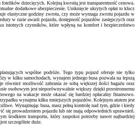
telików dziecięcych. Kolejną kwestią jest transparentność cenowa.
ntualne dodatkowe ubezpieczenie. Uniknięcie ukrytych opłat to klucz
ruje elastyczne godziny zwrotu, czy może wymaga zwrotu pojazdu w
dury w razie awarii pojazdu, dostępność pojazdów zastępczych oraz
ku istotnych czynników, które wpłyną na komfort i bezpieczeństwo
anujących wspólne podróże. Tego typu pojazd oferuje nie tylko
róży w kilku samochodach, wynajem jednego busa pozwala na lepszą
e również możliwość zabrania ze sobą większej ilości bagażu oraz
busie osobowym jest nieporównywalnie większy dzięki przestronnemu
owego na wakacje może okazać się bardziej opłacalny finansowo.
 przypadku wynajmu kilku mniejszych pojazdów. Kolejnym atutem jest
liwe. Wynajmując busa, masz pełną kontrolę nad tym, gdzie i kiedy
twić się prowadzeniem pojazdu lub nie mają odpowiednich uprawnień.
m środkiem transportu, który zaspokoi potrzeby nawet najbardziej
est szczególnie duże.