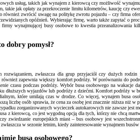
owych usług, takich jak wynajem z kierowcą czy możliwość wynajmu fo
 takie jak opłaty za przekroczenie limitu kilometrów, kaucję czy ewe
o również zwrócić uwagę na politykę zwrotu pojazdu – czy firma ofe
ewidzianych opóźnień. Wybierając firmę, warto także zapytać o proce
 firmy wynajmującej busy osobowe to kwestia przeanalizowania kil
to dobry pomysł?
ozwiązaniem, zwłaszcza dla grup przyjaciół czy dużych rodzin pl
 ale również zapewnia większy komfort podróży. W porównaniu do pod
zenie czasu podczas podróży. Wybór busa osobowego na wakacje daj
adku dłuższych wyjazdów lub podróży z dziećmi. Komfort podróży w 
alnym, które umilają czas w drodze. Co więcej, wynajem busa osob
zą liczbę osób sprawia, że cena za osobę jest znacznie niższa niż w
rzypadku zorganizowanych wycieczek autokarowych nie zawsze jest moż
sa z kierowcą, co jest wygodną opcją dla tych, którzy nie chcą mar
czy zwiedzanie europejskich miast – bus osobowy jest wszechstronny
właszcza w sezonie letnim, kiedy zainteresowanie wynajmem busów j
najmie busa osobowego?