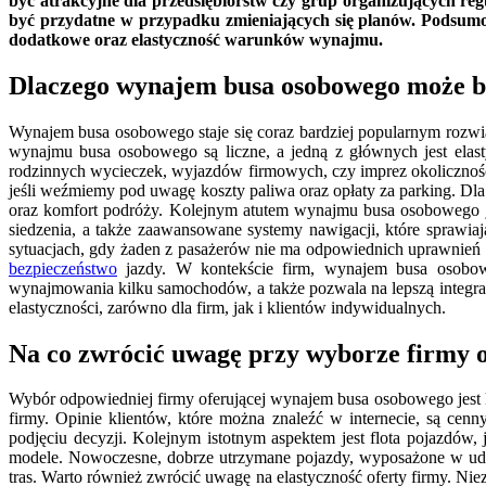
być atrakcyjne dla przedsiębiorstw czy grup organizujących re
być przydatne w przypadku zmieniających się planów. Podsumo
dodatkowe oraz elastyczność warunków wynajmu.
Dlaczego wynajem busa osobowego może b
Wynajem busa osobowego staje się coraz bardziej popularnym rozwi
wynajmu busa osobowego są liczne, a jedną z głównych jest elast
rodzinnych wycieczek, wyjazdów firmowych, czy imprez okolicznoś
jeśli weźmiemy pod uwagę koszty paliwa oraz opłaty za parking. Dl
oraz komfort podróży. Kolejnym atutem wynajmu busa osobowego 
siedzenia, a także zaawansowane systemy nawigacji, które sprawiaj
sytuacjach, gdy żaden z pasażerów nie ma odpowiednich uprawnień 
bezpieczeństwo
jazdy. W kontekście firm, wynajem busa osobo
wynajmowania kilku samochodów, a także pozwala na lepszą integra
elastyczności, zarówno dla firm, jak i klientów indywidualnych.
Na co zwrócić uwagę przy wyborze firmy 
Wybór odpowiedniej firmy oferującej wynajem busa osobowego jest 
firmy. Opinie klientów, które można znaleźć w internecie, są c
podjęciu decyzji. Kolejnym istotnym aspektem jest flota pojazdów
modele. Nowoczesne, dobrze utrzymane pojazdy, wyposażone w udog
tras. Warto również zwrócić uwagę na elastyczność oferty firmy. N