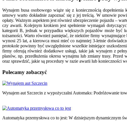
Wynajem busa osobowego wiąże się z koniecznością dopełnienia ki
umowy warto dokładnie zapoznać się z jej treścią. W umowie powi
opłaty. Ważnym aspektem jest również ubezpieczenie pojazdu – wart
czy awarii. Kolejnym krokiem jest spełnienie wymagań dotycząc
kategorii B, jednak w przypadku większych pojazdów może być ko
tożsamości. Warto również pamiętać, że niektóre firmy wynajmują
wynosi 25 lat, a kierowca musi mieć co najmniej 3-letnie doświad
protokole powinny być uwzględnione wszelkie istniejące uszkodzeni
firmy oferują również dodatkowe usługi, takie jak wynajem z pe
planów, np. przedłużenia okresu wynajmu lub zmiany trasy. Przed
oraz sprawdzić, jakie są procedury w razie awarii lub konieczności
Polecamy zobaczyć
Nawigacja
wpisu
Wynajem aut Szczecin z wypożyczalni Automaks: Podróżowanie tow
Automatyka przemysłowa co to jest: W dzisiejszym dynamicznym św