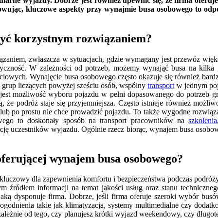
gularne wyjazdy. Dobrze jest również upewnić się, że firma oferu
wując, kluczowe aspekty przy wynajmie busa osobowego to odpowi
yć korzystnym rozwiązaniem?
ązaniem, zwłaszcza w sytuacjach, gdzie wymagany jest przewóz większ
yczność. W zależności od potrzeb, możemy wynająć busa na kilka go
ciowych. Wynajęcie busa osobowego często okazuje się również bard
a grup liczących powyżej sześciu osób, wspólny
transport
w jednym poje
jest możliwość wyboru pojazdu w pełni dopasowanego do potrzeb g
ą, że podróż staje się przyjemniejsza. Często istnieje również moż
lub po prostu nie chce prowadzić pojazdu. To także wygodne rozwiąz
wego to doskonały sposób na transport pracowników na
szkolenia
cję uczestników wyjazdu. Ogólnie rzecz biorąc, wynajem busa osobo
oferującej wynajem busa osobowego?
kluczowy dla zapewnienia komfortu i bezpieczeństwa podczas podróż
ennym źródłem informacji na temat jakości usług oraz stanu techni
, jaką dysponuje firma. Dobrze, jeśli firma oferuje szeroki wybór b
odnienia takie jak klimatyzacja, systemy multimedialne czy dodatk
iezależnie od tego, czy planujesz krótki wyjazd weekendowy, czy dłu