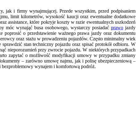
y, jak i firmy wynajmującej. Przede wszystkim, przed podpisaniem
jmu, limit kilometrów, wysokość kaucji oraz ewentualne dodatkowe
raz assistance, które pokryje koszty w razie ewentualnych uszkodzeń
 aby móc wynająć busa osobowego, wystarczy posiadać
prawo
jazdy
że poprosić o przedstawienie ważnego prawa jazdy oraz dokumentu
ierowcy oraz stażu w prowadzeniu pojazdów. Często minimalny wiek
sprawdzić stan techniczny pojazdu oraz spisać protokół odbioru. W
iknąć nieporozumień przy zwrocie pojazdu. W niektórych przypadkach
 Warto zapytać o możliwość modyfikacji umowy w przypadku zmiany
 dokumenty – zarówno umowę najmu, jak i polisę ubezpieczeniową –
ewni bezproblemowy wynajem i komfortową podróż.