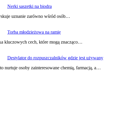
Nerki saszetki na biodra
y zyskuje uznanie zarówno wśród osób…
Torba młodzieżowa na ramię
ilka kluczowych cech, które mogą znacząco…
Destylator do rozpuszczalników gdzie jest używany
sto nurtuje osoby zainteresowane chemią, farmacją, a…