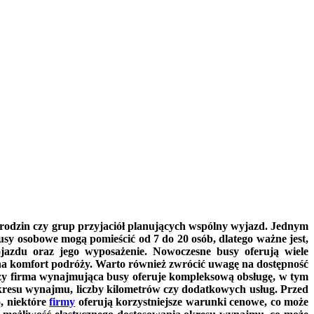
odzin czy grup przyjaciół planujących wspólny wyjazd. Jednym
usy osobowe mogą pomieścić od 7 do 20 osób, dlatego ważne jest,
jazdu oraz jego wyposażenie. Nowoczesne busy oferują wiele
 na komfort podróży. Warto również zwrócić uwagę na dostępność
, czy firma wynajmująca busy oferuje kompleksową obsługę, w tym
kresu wynajmu, liczby kilometrów czy dodatkowych usług. Przed
, niektóre
firmy
oferują korzystniejsze warunki cenowe, co może