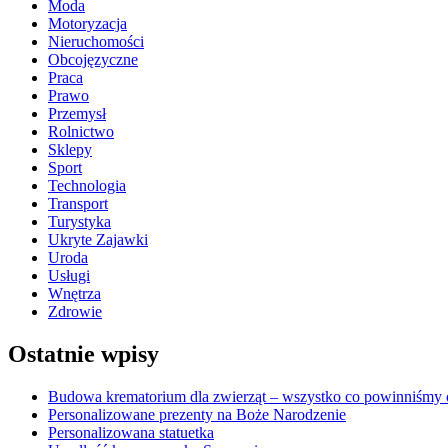
Moda
Motoryzacja
Nieruchomości
Obcojęzyczne
Praca
Prawo
Przemysł
Rolnictwo
Sklepy
Sport
Technologia
Transport
Turystyka
Ukryte Zajawki
Uroda
Usługi
Wnętrza
Zdrowie
Ostatnie wpisy
Budowa krematorium dla zwierząt – wszystko co powinniśmy o
Personalizowane prezenty na Boże Narodzenie
Personalizowana statuetka