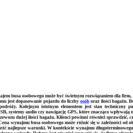
ajem busa osobowego może być świetnym rozwiązaniem dla firm, r
mu jest dopasowanie pojazdu do liczby
osób
oraz ilości bagażu. B
dróży. Kolejnym istotnym elementem jest stan techniczny po
 USB, systemy audio czy nawigację GPS, które znacząco wpływają
 przewozu dużej ilości bagażu. Klienci powinni również sprawdzić
 Cena wynajmu busa osobowego może różnić się w zależności od o
aleźć najlepsze warunki. W kontekście wynajmu długoterminowego