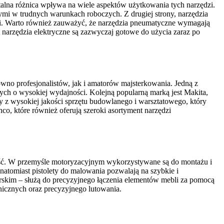
ntalna różnica wpływa na wiele aspektów użytkowania tych narzędzi.
ymi w trudnych warunkach roboczych. Z drugiej strony, narzędzia
mi. Warto również zauważyć, że narzędzia pneumatyczne wymagają
narzędzia elektryczne są zazwyczaj gotowe do użycia zaraz po
wno profesjonalistów, jak i amatorów majsterkowania. Jedną z
ych o wysokiej wydajności. Kolejną popularną marką jest Makita,
 z wysokiej jakości sprzętu budowlanego i warsztatowego, który
, które również oferują szeroki asortyment narzędzi
ość. W przemyśle motoryzacyjnym wykorzystywane są do montażu i
tomiast pistolety do malowania pozwalają na szybkie i
rskim – służą do precyzyjnego łączenia elementów mebli za pomocą
icznych oraz precyzyjnego lutowania.