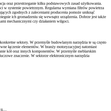
cja oraz przestrzeganie kilku podstawowych zasad użytkowania.
ci w systemie powietrznym. Regularna wymiana filtrów powietrza
jących zgodnych z zaleceniami producenta pomoże uniknąć
biegnie ich gromadzeniu się wewnątrz urządzenia. Dobrze jest także
ami mechanicznymi czy działaniem wilgoci.
konkretne sektory. W przemyśle budowlanym narzędzia te są często
ywne łączenie elementów. W branży motoryzacyjnej natomiast
anie kół oraz innych komponentów. W przemyśle meblarskim
kluczowe znaczenie. W sektorze elektronicznym narzędzia
cji…