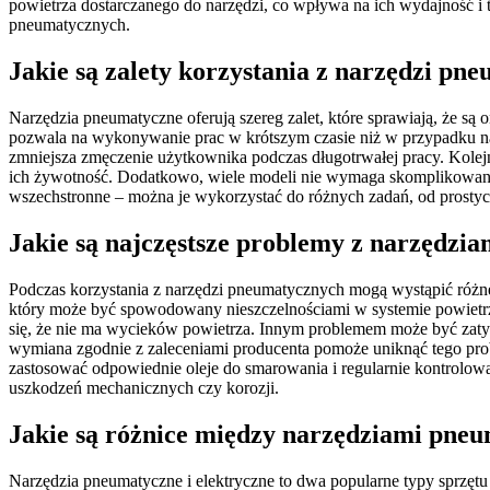
powietrza dostarczanego do narzędzi, co wpływa na ich wydajność
pneumatycznych.
Jakie są zalety korzystania z narzędzi pn
Narzędzia pneumatyczne oferują szereg zalet, które sprawiają, że są 
pozwala na wykonywanie prac w krótszym czasie niż w przypadku narzę
zmniejsza zmęczenie użytkownika podczas długotrwałej pracy. Kolejną
ich żywotność. Dodatkowo, wiele modeli nie wymaga skomplikowanej 
wszechstronne – można je wykorzystać do różnych zadań, od prosty
Jakie są najczęstsze problemy z narzędzi
Podczas korzystania z narzędzi pneumatycznych mogą wystąpić różne
który może być spowodowany nieszczelnościami w systemie powietrz
się, że nie ma wycieków powietrza. Innym problemem może być zatyka
wymiana zgodnie z zaleceniami producenta pomoże uniknąć tego prob
zastosować odpowiednie oleje do smarowania i regularnie kontrol
uszkodzeń mechanicznych czy korozji.
Jakie są różnice między narzędziami pne
Narzędzia pneumatyczne i elektryczne to dwa popularne typy sprzęt