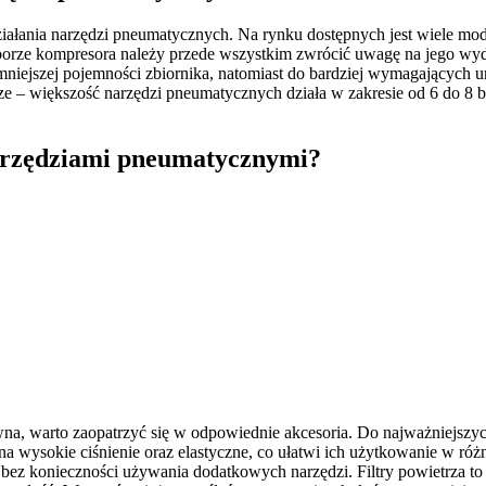
łania narzędzi pneumatycznych. Na rynku dostępnych jest wiele model
wyborze kompresora należy przede wszystkim zwrócić uwagę na jego w
iejszej pojemności zbiornika, natomiast do bardziej wymagających urzą
e – większość narzędzi pneumatycznych działa w zakresie od 6 do 8 b
narzędziami pneumatycznymi?
na, warto zaopatrzyć się w odpowiednie akcesoria. Do najważniejszy
 wysokie ciśnienie oraz elastyczne, co ułatwi ich użytkowanie w róż
a bez konieczności używania dodatkowych narzędzi. Filtry powietrza to