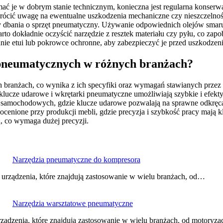
 je w dobrym stanie technicznym, konieczna jest regularna konserwa
wrócić uwagę na ewentualne uszkodzenia mechaniczne czy nieszczelnoś
dbania o sprzęt pneumatyczny. Używanie odpowiednich olejów smaru
o dokładnie oczyścić narzędzie z resztek materiału czy pyłu, co zapo
e etui lub pokrowce ochronne, aby zabezpieczyć je przed uszkodzeni
i pneumatycznych w różnych branżach?
branżach, co wynika z ich specyfiki oraz wymagań stawianych przez 
lucze udarowe i wkrętarki pneumatyczne umożliwiają szybkie i efekt
h samochodowych, gdzie klucze udarowe pozwalają na sprawne odkręc
eocenione przy produkcji mebli, gdzie precyzja i szybkość pracy mają 
 co wymaga dużej precyzji.
Narzędzia pneumatyczne do kompresora
urządzenia, które znajdują zastosowanie w wielu branżach, od…
Narzędzia warsztatowe pneumatyczne
ządzenia, które znajdują zastosowanie w wielu branżach, od motoryza