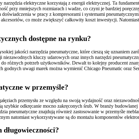
 narzędzia elektryczne korzystają z energii elektrycznej. Ta fundame
ść przy mniejszych rozmiarach i wadze, co czyni je bardziej poręczn
ących doświadczenia w pracy z kompresorami i systemami pneumatyczny
cesoriów, co może zwiększyć całkowity koszt inwestycji. Natomiast 
tycznych dostępne na rynku?
kiej jakości narzędzia pneumatyczne, które cieszą się uznaniem zaró
ukcji niezawodnych kluczy udarowych oraz innych narzędzi pneumatyczn
do różnych potrzeb użytkowników. Dewalt to kolejny producent znany
h godnych uwagi marek można wymienić Chicago Pneumatic oraz Senco
atyczne w przemyśle?
 gałęziach przemysłu ze względu na swoją wydajność oraz niezawodn
 szybkie odkręcanie mocno zakręconych śrub. W branży budowlanej na
ędzia pneumatyczne znajdują również zastosowanie w przemyśle mebla
znym natomiast wykorzystywane są do montażu komponentów elektron
h długowieczności?