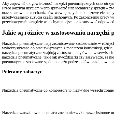
Aby zapewnić długowieczność narzędzi pneumatycznych oraz utrzymać
Przed każdym użyciem warto sprawdzić stan techniczny sprzętu – z
oraz smarowanie mechanizmów wewnętrznych to kluczowe elementy 
przedwczesnego zużycia części ruchomych. Po zakończeniu pracy wart
przechowywać narzędzie w suchym miejscu oraz stosować odpowiedni
Jakie są różnice w zastosowaniu narzędz
Narzędzia pneumatyczne mają zróżnicowane zastosowanie w różnych 
wykorzystywane do prac związanych z montażem konstrukcji, gdzie k
narzędzia pneumatyczne znajdują zastosowanie głównie w serwisac
narzędzia pneumatyczne, takie jak gwoździarki czy zszywacze, są ni
pneumatyczne stosowane są do montażu podzespołów oraz lutowania,
Polecamy zobaczyć
Nawigacja
wpisu
Narzędzia pneumatyczne do kompresora to niezwykle wszechstronne 
Narzędzia warsztatowe pneumatyczne to niezwykle wszechstronne ur