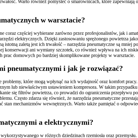
 i trwałość. Warto również pomyśleć o smarownicach, które zapewnia
eumatycznych w warsztacie?
one coraz częściej wybierane zarówno przez profesjonalistów, jak i am
dzi elektrycznych. Dzięki zastosowaniu sprężonego powietrza jako źród
 istotną zaletą jest ich trwałość – narzędzia pneumatyczne są mniej 
konserwacji ani wymiany szczotek, co również wpływa na ich niskie k
ch prac domowych po bardziej skomplikowane projekty w warsztacie.
ami pneumatycznymi i jak je rozwiązać?
 problemy, które mogą wpłynąć na ich wydajność oraz komfort pracy. 
nym lub niewłaściwym ustawieniem kompresora. W takim przypadku wa
nie się filtrów powietrza, co prowadzi do ograniczenia przepływu pow
lemu. Często zdarza się również, że narzędzia pneumatyczne przesta
ować stan mechanizmów wewnętrznych. Warto także pamiętać o odpowie
umatycznymi a elektrycznymi?
u wykorzystywanego w różnych dziedzinach rzemiosła oraz przemysłu. 