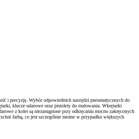
ność i precyzję. Wybór odpowiednich narzędzi pneumatycznych do
arki, klucze udarowe oraz pistolety do malowania. Wkrętarki
udarowe z kolei są niezastąpione przy odkręcaniu mocno zakręconych
chni farbą, co jest szczególnie istotne w przypadku większych