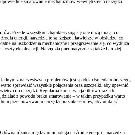
ją odpowiednie smarowanie mechanizmów wewnętrznych narzędzi
atorów. Przede wszystkim charakteryzują się one dużą mocą, co
ła energii, narzędzia te są lżejsze i łatwiejsze w obsłudze, co
podatne na uszkodzenia mechaniczne i przegrzewanie się, co wydłuża
oszty eksploatacji. Narzędzia pneumatyczne są także bardziej
Jednym z najczęstszych problemów jest spadek ciśnienia roboczego,
rto sprawdzić wszystkie połączenia oraz uszczelki, aby upewnić
ietrza do narzędzi. Regularna konserwacja filtrów oraz ich
ją działać z powodu braku smarowania – w takim przypadku warto
dnim przechowywaniu narzędzi oraz akcesoriów, aby uniknąć
Główna różnica między nimi polega na źródle energii – narzędzia