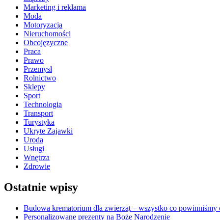
Marketing i reklama
Moda
Motoryzacja
Nieruchomości
Obcojęzyczne
Praca
Prawo
Przemysł
Rolnictwo
Sklepy
Sport
Technologia
Transport
Turystyka
Ukryte Zajawki
Uroda
Usługi
Wnętrza
Zdrowie
Ostatnie wpisy
Budowa krematorium dla zwierząt – wszystko co powinniśmy o
Personalizowane prezenty na Boże Narodzenie