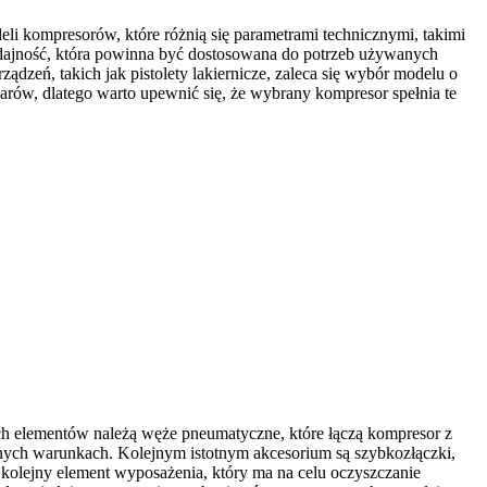
i kompresorów, które różnią się parametrami technicznymi, takimi
ydajność, która powinna być dostosowana do potrzeb używanych
dzeń, takich jak pistolety lakiernicze, zaleca się wybór modelu o
arów, dlatego warto upewnić się, że wybrany kompresor spełnia te
ch elementów należą węże pneumatyczne, które łączą kompresor z
nych warunkach. Kolejnym istotnym akcesorium są szybkozłączki,
 kolejny element wyposażenia, który ma na celu oczyszczanie