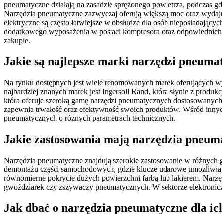
pneumatyczne działają na zasadzie sprężonego powietrza, podczas gdy
Narzędzia pneumatyczne zazwyczaj oferują większą moc oraz wydajno
elektryczne są często łatwiejsze w obsłudze dla osób nieposiadaj
dodatkowego wyposażenia w postaci kompresora oraz odpowiednich ak
zakupie.
Jakie są najlepsze marki narzędzi pneuma
Na rynku dostępnych jest wiele renomowanych marek oferujących wyso
najbardziej znanych marek jest Ingersoll Rand, która słynie z prod
która oferuje szeroką gamę narzędzi pneumatycznych dostosowanych 
zapewnia trwałość oraz efektywność swoich produktów. Wśród innyc
pneumatycznych o różnych parametrach technicznych.
Jakie zastosowania mają narzędzia pneum
Narzędzia pneumatyczne znajdują szerokie zastosowanie w różnych
demontażu części samochodowych, gdzie klucze udarowe umożliwiają
równomierne pokrycie dużych powierzchni farbą lub lakierem. Narz
gwoździarek czy zszywaczy pneumatycznych. W sektorze elektronic
Jak dbać o narzędzia pneumatyczne dla ic