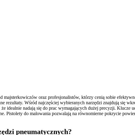
 majsterkowiczów oraz profesjonalistów, którzy cenią sobie efektyw
ezultaty. Wśród najczęściej wybieranych narzędzi znajdują się wkręt
, że idealnie nadają się do prac wymagających dużej precyzji. Klucze 
zne. Pistolety do malowania pozwalają na równomierne pokrycie powierz
zędzi pneumatycznych?