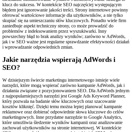
klucz do sukcesu. W kontekście SEO najczęściej występującym
błędem jest ignorowanie jakości treści. Strony internetowe powinny
oferować wartościowe informacje dla użytkowników, a nie tylko
skupiać się na umieszczaniu słów kluczowych. Ponadto wiele firm
zaniedbuje aspekt techniczny strony, co może prowadzić do
problemów z indeksowaniem przez wyszukiwarki. Inny
powszechny błąd to brak analizy wyników; zarówno w AdWords,
jak i w SEO ważne jest regularne sprawdzanie efektywności działań
i wprowadzanie odpowiednich zmian.
Jakie narzędzia wspierają AdWords i
SEO?
W dzisiejszym świecie marketingu internetowego istnieje wiele
narzędzi, które mogą wspierać zarówno kampanie AdWords, jak i
działania związane z pozycjonowaniem SEO. Dla AdWords jednym
z najpopularniejszych narzędzi jest Google Ads Keyword Planner,
który pozwala na badanie słów kluczowych oraz szacowanie
kosztów kliknięć. Dzięki temu można lepiej planować kampanie
reklamowe oraz dobierać odpowiednie słowa kluczowe do celów
marketingowych. Inne przydatne narzędzie to Google Analytics,
które umożliwia śledzenie wyników kampanii oraz analizowanie
zachowań użytkowników na stronie internetowej. W kontekście