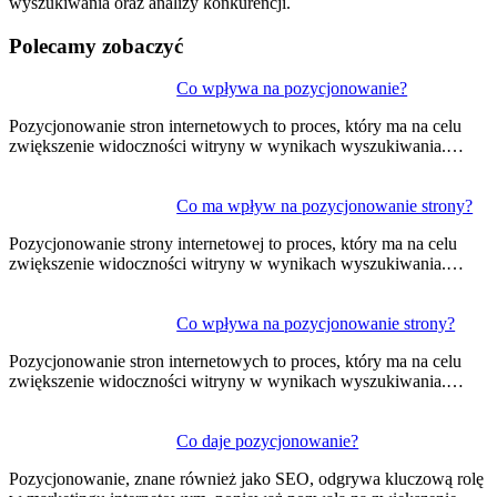
wyszukiwania oraz analizy konkurencji.
Polecamy zobaczyć
Nawigacja
Co wpływa na pozycjonowanie?
wpisu
Pozycjonowanie stron internetowych to proces, który ma na celu
zwiększenie widoczności witryny w wynikach wyszukiwania.…
Co ma wpływ na pozycjonowanie strony?
Pozycjonowanie strony internetowej to proces, który ma na celu
zwiększenie widoczności witryny w wynikach wyszukiwania.…
Co wpływa na pozycjonowanie strony?
Pozycjonowanie stron internetowych to proces, który ma na celu
zwiększenie widoczności witryny w wynikach wyszukiwania.…
Co daje pozycjonowanie?
Pozycjonowanie, znane również jako SEO, odgrywa kluczową rolę