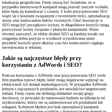
lokalizacja geograficzna. Firmy muszą być świadome, że w
przypadku intensywnych kampanii mogą ponosić znaczne wydatki,
które będą się kumulować z czasem. Z kolei pozycjonowanie SEO
wiąże się z kosztami związanymi z tworzeniem treści, optymalizacją
strony oraz budowaniem linków zwrotnych. Choć inwestycje w
SEO mogą być początkowo wyższe, to długofalowe korzyści mogą
przewyższać koszty związane z płatnymi kampaniami. Warto
również zauważyć, że efekty działań SEO są bardziej trwałe; raz
osiągnięta dobra pozycja w wynikach wyszukiwania może
przynieść korzyści przez dłuższy czas bez konieczności ciągłego
inwestowania w reklamy.
Jakie są najczęstsze błędy przy
korzystaniu z AdWords i SEO?
Podczas korzystania z AdWords oraz pozycjonowania SEO wiele
firm popełnia typowe błędy, które mogą negatywnie wpłynąć na
efektywność ich działań marketingowych. W przypadku AdWords
jednym z najczęstszych problemów jest niewłaściwe targetowanie
reklam. Firmy często nie definiują dokładnie swojej grupy
docelowej, co prowadzi do marnowania budżetu na kliknięcia od
użytkowników, którzy nie są zainteresowani ich produktami lub
usługami. Kolejnym błędem jest brak optymalizacji kampanii;
nieustanne monitorowanie wyników i dostosowywanie strategii to