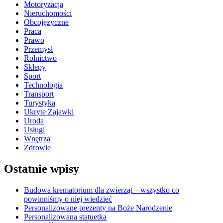
Motoryzacja
Nieruchomości
Obcojęzyczne
Praca
Prawo
Przemysł
Rolnictwo
Sklepy
Sport
Technologia
Transport
Turystyka
Ukryte Zajawki
Uroda
Usługi
Wnętrza
Zdrowie
Ostatnie wpisy
Budowa krematorium dla zwierząt – wszystko co
powinniśmy o niej wiedzieć
Personalizowane prezenty na Boże Narodzenie
Personalizowana statuetka