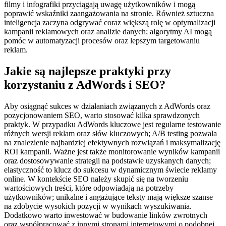
filmy i infografiki przyciągają uwagę użytkowników i mogą
poprawić wskaźniki zaangażowania na stronie. Również sztuczna
inteligencja zaczyna odgrywać coraz większą rolę w optymalizacji
kampanii reklamowych oraz analizie danych; algorytmy AI mogą
pomóc w automatyzacji procesów oraz lepszym targetowaniu
reklam.
Jakie są najlepsze praktyki przy
korzystaniu z AdWords i SEO?
Aby osiągnąć sukces w działaniach związanych z AdWords oraz
pozycjonowaniem SEO, warto stosować kilka sprawdzonych
praktyk. W przypadku AdWords kluczowe jest regularne testowanie
różnych wersji reklam oraz słów kluczowych; A/B testing pozwala
na znalezienie najbardziej efektywnych rozwiązań i maksymalizację
ROI kampanii. Ważne jest także monitorowanie wyników kampanii
oraz dostosowywanie strategii na podstawie uzyskanych danych;
elastyczność to klucz do sukcesu w dynamicznym świecie reklamy
online. W kontekście SEO należy skupić się na tworzeniu
wartościowych treści, które odpowiadają na potrzeby
użytkowników; unikalne i angażujące teksty mają większe szanse
na zdobycie wysokich pozycji w wynikach wyszukiwania.
Dodatkowo warto inwestować w budowanie linków zwrotnych
oraz współpracować z innymi stronami internetowymi o podobnej