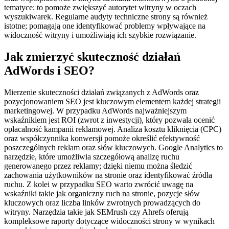
tematyce; to pomoże zwiększyć autorytet witryny w oczach
wyszukiwarek. Regularne audyty techniczne strony są również
istotne; pomagają one identyfikować problemy wpływające na
widoczność witryny i umożliwiają ich szybkie rozwiązanie.
Jak zmierzyć skuteczność działań
AdWords i SEO?
Mierzenie skuteczności działań związanych z AdWords oraz
pozycjonowaniem SEO jest kluczowym elementem każdej strategii
marketingowej. W przypadku AdWords najważniejszym
wskaźnikiem jest ROI (zwrot z inwestycji), który pozwala ocenić
opłacalność kampanii reklamowej. Analiza kosztu kliknięcia (CPC)
oraz współczynnika konwersji pomoże określić efektywność
poszczególnych reklam oraz słów kluczowych. Google Analytics to
narzędzie, które umożliwia szczegółową analizę ruchu
generowanego przez reklamy; dzięki niemu można śledzić
zachowania użytkowników na stronie oraz identyfikować źródła
ruchu. Z kolei w przypadku SEO warto zwrócić uwagę na
wskaźniki takie jak organiczny ruch na stronie, pozycje słów
kluczowych oraz liczba linków zwrotnych prowadzących do
witryny. Narzędzia takie jak SEMrush czy Ahrefs oferują
kompleksowe raporty dotyczące widoczności strony w wynikach