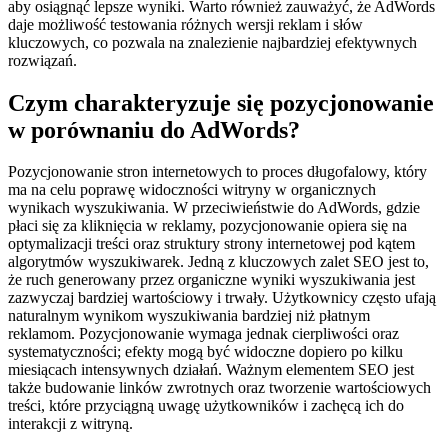
aby osiągnąć lepsze wyniki. Warto również zauważyć, że AdWords
daje możliwość testowania różnych wersji reklam i słów
kluczowych, co pozwala na znalezienie najbardziej efektywnych
rozwiązań.
Czym charakteryzuje się pozycjonowanie
w porównaniu do AdWords?
Pozycjonowanie stron internetowych to proces długofalowy, który
ma na celu poprawę widoczności witryny w organicznych
wynikach wyszukiwania. W przeciwieństwie do AdWords, gdzie
płaci się za kliknięcia w reklamy, pozycjonowanie opiera się na
optymalizacji treści oraz struktury strony internetowej pod kątem
algorytmów wyszukiwarek. Jedną z kluczowych zalet SEO jest to,
że ruch generowany przez organiczne wyniki wyszukiwania jest
zazwyczaj bardziej wartościowy i trwały. Użytkownicy często ufają
naturalnym wynikom wyszukiwania bardziej niż płatnym
reklamom. Pozycjonowanie wymaga jednak cierpliwości oraz
systematyczności; efekty mogą być widoczne dopiero po kilku
miesiącach intensywnych działań. Ważnym elementem SEO jest
także budowanie linków zwrotnych oraz tworzenie wartościowych
treści, które przyciągną uwagę użytkowników i zachęcą ich do
interakcji z witryną.