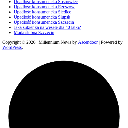
Upadłość konsumencka Sosnowiec
Upadłość konsumencka Rzeszów
Upadłość konsumencka Siedlce
Upadłość konsumencka Słupsk
Upadłość konsumencka Szczecin
Jaka sukienka na wesele dla 40 latki?
Moda ślubna Szczecin
Copyright © 2026
| Millennium News by
Ascendoor
| Powered by
WordPress
.