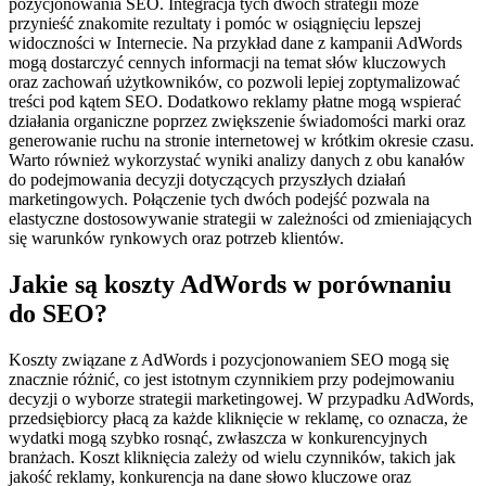
pozycjonowania SEO. Integracja tych dwóch strategii może
przynieść znakomite rezultaty i pomóc w osiągnięciu lepszej
widoczności w Internecie. Na przykład dane z kampanii AdWords
mogą dostarczyć cennych informacji na temat słów kluczowych
oraz zachowań użytkowników, co pozwoli lepiej zoptymalizować
treści pod kątem SEO. Dodatkowo reklamy płatne mogą wspierać
działania organiczne poprzez zwiększenie świadomości marki oraz
generowanie ruchu na stronie internetowej w krótkim okresie czasu.
Warto również wykorzystać wyniki analizy danych z obu kanałów
do podejmowania decyzji dotyczących przyszłych działań
marketingowych. Połączenie tych dwóch podejść pozwala na
elastyczne dostosowywanie strategii w zależności od zmieniających
się warunków rynkowych oraz potrzeb klientów.
Jakie są koszty AdWords w porównaniu
do SEO?
Koszty związane z AdWords i pozycjonowaniem SEO mogą się
znacznie różnić, co jest istotnym czynnikiem przy podejmowaniu
decyzji o wyborze strategii marketingowej. W przypadku AdWords,
przedsiębiorcy płacą za każde kliknięcie w reklamę, co oznacza, że
wydatki mogą szybko rosnąć, zwłaszcza w konkurencyjnych
branżach. Koszt kliknięcia zależy od wielu czynników, takich jak
jakość reklamy, konkurencja na dane słowo kluczowe oraz