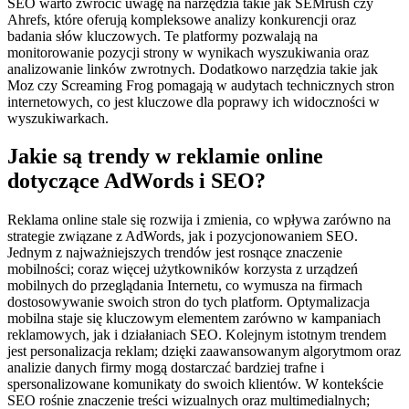
SEO warto zwrócić uwagę na narzędzia takie jak SEMrush czy
Ahrefs, które oferują kompleksowe analizy konkurencji oraz
badania słów kluczowych. Te platformy pozwalają na
monitorowanie pozycji strony w wynikach wyszukiwania oraz
analizowanie linków zwrotnych. Dodatkowo narzędzia takie jak
Moz czy Screaming Frog pomagają w audytach technicznych stron
internetowych, co jest kluczowe dla poprawy ich widoczności w
wyszukiwarkach.
Jakie są trendy w reklamie online
dotyczące AdWords i SEO?
Reklama online stale się rozwija i zmienia, co wpływa zarówno na
strategie związane z AdWords, jak i pozycjonowaniem SEO.
Jednym z najważniejszych trendów jest rosnące znaczenie
mobilności; coraz więcej użytkowników korzysta z urządzeń
mobilnych do przeglądania Internetu, co wymusza na firmach
dostosowywanie swoich stron do tych platform. Optymalizacja
mobilna staje się kluczowym elementem zarówno w kampaniach
reklamowych, jak i działaniach SEO. Kolejnym istotnym trendem
jest personalizacja reklam; dzięki zaawansowanym algorytmom oraz
analizie danych firmy mogą dostarczać bardziej trafne i
spersonalizowane komunikaty do swoich klientów. W kontekście
SEO rośnie znaczenie treści wizualnych oraz multimedialnych;