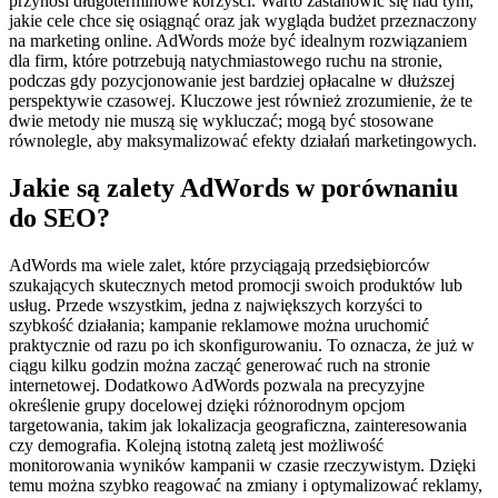
przynosi długoterminowe korzyści. Warto zastanowić się nad tym,
jakie cele chce się osiągnąć oraz jak wygląda budżet przeznaczony
na marketing online. AdWords może być idealnym rozwiązaniem
dla firm, które potrzebują natychmiastowego ruchu na stronie,
podczas gdy pozycjonowanie jest bardziej opłacalne w dłuższej
perspektywie czasowej. Kluczowe jest również zrozumienie, że te
dwie metody nie muszą się wykluczać; mogą być stosowane
równolegle, aby maksymalizować efekty działań marketingowych.
Jakie są zalety AdWords w porównaniu
do SEO?
AdWords ma wiele zalet, które przyciągają przedsiębiorców
szukających skutecznych metod promocji swoich produktów lub
usług. Przede wszystkim, jedna z największych korzyści to
szybkość działania; kampanie reklamowe można uruchomić
praktycznie od razu po ich skonfigurowaniu. To oznacza, że już w
ciągu kilku godzin można zacząć generować ruch na stronie
internetowej. Dodatkowo AdWords pozwala na precyzyjne
określenie grupy docelowej dzięki różnorodnym opcjom
targetowania, takim jak lokalizacja geograficzna, zainteresowania
czy demografia. Kolejną istotną zaletą jest możliwość
monitorowania wyników kampanii w czasie rzeczywistym. Dzięki
temu można szybko reagować na zmiany i optymalizować reklamy,