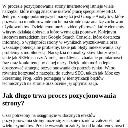
W procesie pozycjonowania strony internetowej istnieje wiele
narzędzi, które mogą znacznie ułatwić pracę specjalistów SEO.
Jednym z najpopularniejszych narzędzi jest Google Analytics, które
pozwala na monitorowanie ruchu na stronie oraz analizę zachowań
użytkowników. Dzięki temu można zidentyfikować, które elementy
witryny działają dobrze, a które wymagają poprawy. Kolejnym
istotnym narzędziem jest Google Search Console, które dostarcza
informacji o wydajności strony w wynikach wyszukiwania oraz
wskazuje potencjalne problemy, takie jak błędy indeksowania czy
problemy z mobilnością. Narzędzia do analizy słów kluczowych,
takie jak SEMrush czy Ahrefs, umożliwiają zbadanie popularności
fraz oraz konkurencji w danej niszy. Dzięki nim można lepiej
dostosować strategię pozycjonowania do potrzeb rynku. Warto
również korzystać z narzędzi do audytu SEO, takich jak Moz czy
Screaming Frog, które pomagają w identyfikacji błędów
technicznych na stronie oraz ocenie jej optymalizacji.
Jak długo trwa proces pozycjonowania
strony?
Czas potrzebny na osiągnięcie widocznych efektów
pozycjonowania strony może się znacznie różnić w zależności od
wielu czynników. Przede wszystkim zależy to od konkurencyjności