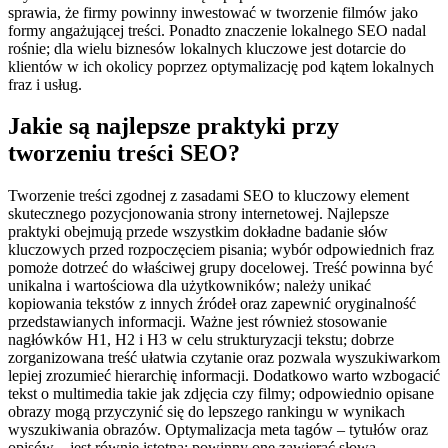
sprawia, że firmy powinny inwestować w tworzenie filmów jako
formy angażującej treści. Ponadto znaczenie lokalnego SEO nadal
rośnie; dla wielu biznesów lokalnych kluczowe jest dotarcie do
klientów w ich okolicy poprzez optymalizację pod kątem lokalnych
fraz i usług.
Jakie są najlepsze praktyki przy
tworzeniu treści SEO?
Tworzenie treści zgodnej z zasadami SEO to kluczowy element
skutecznego pozycjonowania strony internetowej. Najlepsze
praktyki obejmują przede wszystkim dokładne badanie słów
kluczowych przed rozpoczęciem pisania; wybór odpowiednich fraz
pomoże dotrzeć do właściwej grupy docelowej. Treść powinna być
unikalna i wartościowa dla użytkowników; należy unikać
kopiowania tekstów z innych źródeł oraz zapewnić oryginalność
przedstawianych informacji. Ważne jest również stosowanie
nagłówków H1, H2 i H3 w celu strukturyzacji tekstu; dobrze
zorganizowana treść ułatwia czytanie oraz pozwala wyszukiwarkom
lepiej zrozumieć hierarchię informacji. Dodatkowo warto wzbogacić
tekst o multimedia takie jak zdjęcia czy filmy; odpowiednio opisane
obrazy mogą przyczynić się do lepszego rankingu w wynikach
wyszukiwania obrazów. Optymalizacja meta tagów – tytułów oraz
opisów – jest równie istotna; powinny one zawierać słowa