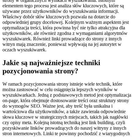
strony w organicznych wynikach wyszukiwania. Istotnym
elementem tego procesu jest analiza słów kluczowych, które są
używane przez użytkowników do wyszukiwania informacji.
Właściwy dobór słów kluczowych pozwala na dotarcie do
odpowiedniej grupy docelowej. Kolejnym ważnym aspektem jest
optymalizacja treści, która powinna być nie tylko atrakcyjna dla
użytkowników, ale również zgodna z wymaganiami algorytmów
wyszukiwarek. Również linki prowadzące do strony z innych
witryn mają znaczenie, ponieważ wpływają na jej autorytet w
oczach wyszukiwarek.
Jakie są najważniejsze techniki
pozycjonowania strony?
W ramach pozycjonowania strony istnieje wiele technik, które
można zastosować w celu osiągnięcia lepszych wyników w
wyszukiwarkach. Jedną z podstawowych metod jest optymalizacja
on-page, która obejmuje dostosowanie treści oraz struktury strony
do wymogów SEO. Ważne jest, aby treść była unikalna i
wartościowa dla użytkowników, a także zawierała odpowiednie
słowa kluczowe w strategicznych miejscach, takich jak nagłówki
czy opisy meta. Kolejną istotną techniką jest link building, czyli
pozyskiwanie linków prowadzących do naszej witryny z innych
stron internetowych. Linki te powinny pochodzić z wiarygodnych