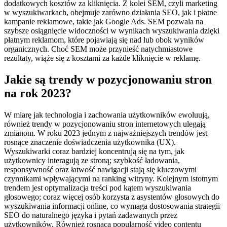
dodatkowych kosztów za kliknięcia. Z kolei SEM, czyli marketing
w wyszukiwarkach, obejmuje zarówno działania SEO, jak i płatne
kampanie reklamowe, takie jak Google Ads. SEM pozwala na
szybsze osiągnięcie widoczności w wynikach wyszukiwania dzięki
płatnym reklamom, które pojawiają się nad lub obok wyników
organicznych. Choć SEM może przynieść natychmiastowe
rezultaty, wiąże się z kosztami za każde kliknięcie w reklamę.
Jakie są trendy w pozycjonowaniu stron
na rok 2023?
W miarę jak technologia i zachowania użytkowników ewoluują,
również trendy w pozycjonowaniu stron internetowych ulegają
zmianom. W roku 2023 jednym z najważniejszych trendów jest
rosnące znaczenie doświadczenia użytkownika (UX).
Wyszukiwarki coraz bardziej koncentrują się na tym, jak
użytkownicy interagują ze stroną; szybkość ładowania,
responsywność oraz łatwość nawigacji stają się kluczowymi
czynnikami wpływającymi na ranking witryny. Kolejnym istotnym
trendem jest optymalizacja treści pod kątem wyszukiwania
głosowego; coraz więcej osób korzysta z asystentów głosowych do
wyszukiwania informacji online, co wymaga dostosowania strategii
SEO do naturalnego języka i pytań zadawanych przez
użytkowników. Również rosnąca popularność video contentu