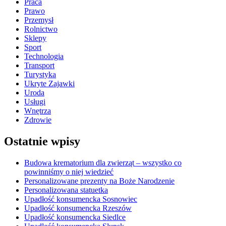
Praca
Prawo
Przemysł
Rolnictwo
Sklepy
Sport
Technologia
Transport
Turystyka
Ukryte Zajawki
Uroda
Usługi
Wnętrza
Zdrowie
Ostatnie wpisy
Budowa krematorium dla zwierząt – wszystko co
powinniśmy o niej wiedzieć
Personalizowane prezenty na Boże Narodzenie
Personalizowana statuetka
Upadłość konsumencka Sosnowiec
Upadłość konsumencka Rzeszów
Upadłość konsumencka Siedlce