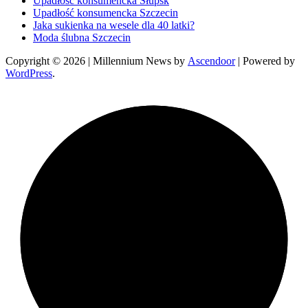
Upadłość konsumencka Słupsk
Upadłość konsumencka Szczecin
Jaka sukienka na wesele dla 40 latki?
Moda ślubna Szczecin
Copyright © 2026
| Millennium News by
Ascendoor
| Powered by
WordPress
.