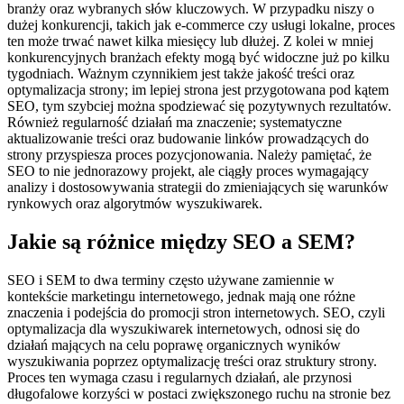
branży oraz wybranych słów kluczowych. W przypadku niszy o
dużej konkurencji, takich jak e-commerce czy usługi lokalne, proces
ten może trwać nawet kilka miesięcy lub dłużej. Z kolei w mniej
konkurencyjnych branżach efekty mogą być widoczne już po kilku
tygodniach. Ważnym czynnikiem jest także jakość treści oraz
optymalizacja strony; im lepiej strona jest przygotowana pod kątem
SEO, tym szybciej można spodziewać się pozytywnych rezultatów.
Również regularność działań ma znaczenie; systematyczne
aktualizowanie treści oraz budowanie linków prowadzących do
strony przyspiesza proces pozycjonowania. Należy pamiętać, że
SEO to nie jednorazowy projekt, ale ciągły proces wymagający
analizy i dostosowywania strategii do zmieniających się warunków
rynkowych oraz algorytmów wyszukiwarek.
Jakie są różnice między SEO a SEM?
SEO i SEM to dwa terminy często używane zamiennie w
kontekście marketingu internetowego, jednak mają one różne
znaczenia i podejścia do promocji stron internetowych. SEO, czyli
optymalizacja dla wyszukiwarek internetowych, odnosi się do
działań mających na celu poprawę organicznych wyników
wyszukiwania poprzez optymalizację treści oraz struktury strony.
Proces ten wymaga czasu i regularnych działań, ale przynosi
długofalowe korzyści w postaci zwiększonego ruchu na stronie bez