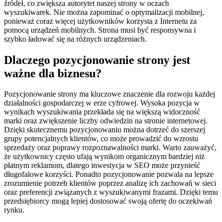
źródeł, co zwiększa autorytet naszej strony w oczach
wyszukiwarek. Nie można zapominać o optymalizacji mobilnej,
ponieważ coraz więcej użytkowników korzysta z Internetu za
pomocą urządzeń mobilnych. Strona musi być responsywna i
szybko ładować się na różnych urządzeniach.
Dlaczego pozycjonowanie strony jest
ważne dla biznesu?
Pozycjonowanie strony ma kluczowe znaczenie dla rozwoju każdej
działalności gospodarczej w erze cyfrowej. Wysoka pozycja w
wynikach wyszukiwania przekłada się na większą widoczność
marki oraz zwiększenie liczby odwiedzin na stronie internetowej.
Dzięki skutecznemu pozycjonowaniu można dotrzeć do szerszej
grupy potencjalnych klientów, co może prowadzić do wzrostu
sprzedaży oraz poprawy rozpoznawalności marki. Warto zauważyć,
że użytkownicy często ufają wynikom organicznym bardziej niż
płatnym reklamom, dlatego inwestycja w SEO może przynieść
długofalowe korzyści. Ponadto pozycjonowanie pozwala na lepsze
zrozumienie potrzeb klientów poprzez analizę ich zachowań w sieci
oraz preferencji związanych z wyszukiwanymi frazami. Dzięki temu
przedsiębiorcy mogą lepiej dostosować swoją ofertę do oczekiwań
rynku.