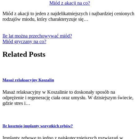
Miód z akacji na co?
Miód z akacji to jeden z najdelikatniejszych i najbardziej cenionych
rodzajów miodu, który charakteryzuje się…
Ile lat można przechowywać miód?
Miód gryczany na co?
Related Posts
Masaż relaksacyjny Koszalin
Masaż relaksacyjny w Koszalinie to doskonały sposób na
odprężenie i regenerację ciała oraz umysłu. W dzisiejszym świecie,
gdzie stres i…
Ile kosztują implanty wszystkich zębów?
Implanty zębowe to jedno z najskuteczniejszych rozwiązań w