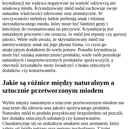
krystalizacji nie wpływa negatywnie na wartość odżywczą ani
smakową miodu. Krystalizowany miód nadal zachowuje swoje
naturalne właściwości zdrowotne oraz aromatyczne. W
rzeczywistości niektórzy ludzie preferują smak i teksturę
skrystalizowanego miodu, który może być bardziej gęsty i
łatwiejszy do rozsmarowania na pieczywie. Krystalizacja jest
naturalnym procesem i nie oznacza, że miód jest zepsuty czy gorszej
jakości. Wiele osób uważa, że skrystalizowany miód ma
intensywniejszy smak niż jego płynna forma, co czyni go
atrakcyjnym dodatkiem do wielu potraw. Ponadto krystalizacja
może być oznaką autentyczności produktu; wiele osób poszukuje
naturalnych i nieprzetworzonych produktów spożywczych, a
obecność kryształków może świadczyć o braku sztucznych
dodatków czy konserwantów.
Jakie są różnice między naturalnym a
sztucznie przetworzonym miodem
Wybór między naturalnym a sztucznie przetworzonym miodem ma
znaczenie dla zdrowia oraz jakości spożywanego produktu.
Naturalny miód to produkt pozyskiwany bezpośrednio od pszczół,
bez dodatku sztucznych substancji czy konserwantów.
Charakteryzuje się on unikalnym smakiem oraz aromatem, który
zależy od źródła nektaru oraz regionu pochodzenia. Z kolei