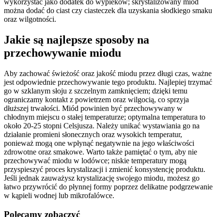
wykorzystać jako dodatek do wypieków; skrystalizowany miód
można dodać do ciast czy ciasteczek dla uzyskania słodkiego smaku
oraz wilgotności.
Jakie są najlepsze sposoby na
przechowywanie miodu
Aby zachować świeżość oraz jakość miodu przez długi czas, ważne
jest odpowiednie przechowywanie tego produktu. Najlepiej trzymać
go w szklanym słoju z szczelnym zamknięciem; dzięki temu
ograniczamy kontakt z powietrzem oraz wilgocią, co sprzyja
dłuższej trwałości. Miód powinien być przechowywany w
chłodnym miejscu o stałej temperaturze; optymalna temperatura to
około 20-25 stopni Celsjusza. Należy unikać wystawiania go na
działanie promieni słonecznych oraz wysokich temperatur,
ponieważ mogą one wpłynąć negatywnie na jego właściwości
zdrowotne oraz smakowe. Warto także pamiętać o tym, aby nie
przechowywać miodu w lodówce; niskie temperatury mogą
przyspieszyć proces krystalizacji i zmienić konsystencję produktu.
Jeśli jednak zauważysz krystalizację swojego miodu, możesz go
łatwo przywrócić do płynnej formy poprzez delikatne podgrzewanie
w kąpieli wodnej lub mikrofalówce.
Polecamy zobaczyć