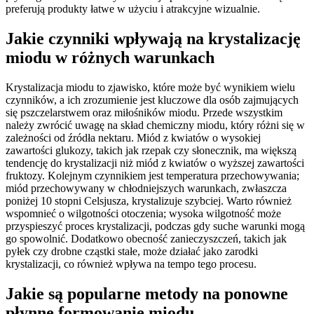
preferują produkty łatwe w użyciu i atrakcyjne wizualnie.
Jakie czynniki wpływają na krystalizację
miodu w różnych warunkach
Krystalizacja miodu to zjawisko, które może być wynikiem wielu
czynników, a ich zrozumienie jest kluczowe dla osób zajmujących
się pszczelarstwem oraz miłośników miodu. Przede wszystkim
należy zwrócić uwagę na skład chemiczny miodu, który różni się w
zależności od źródła nektaru. Miód z kwiatów o wysokiej
zawartości glukozy, takich jak rzepak czy słonecznik, ma większą
tendencję do krystalizacji niż miód z kwiatów o wyższej zawartości
fruktozy. Kolejnym czynnikiem jest temperatura przechowywania;
miód przechowywany w chłodniejszych warunkach, zwłaszcza
poniżej 10 stopni Celsjusza, krystalizuje szybciej. Warto również
wspomnieć o wilgotności otoczenia; wysoka wilgotność może
przyspieszyć proces krystalizacji, podczas gdy suche warunki mogą
go spowolnić. Dodatkowo obecność zanieczyszczeń, takich jak
pyłek czy drobne cząstki stałe, może działać jako zarodki
krystalizacji, co również wpływa na tempo tego procesu.
Jakie są popularne metody na ponowne
płynne formowanie miodu