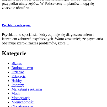
przypadku utraty zębów. W Polsce ceny implantów mogą się
znacznie różnić w…
Psychiatra od czego?
Psychiatra to specjalista, który zajmuje się diagnozowaniem i
leczeniem zaburzeń psychicznych. Warto zrozumieć, że psychiatria
obejmuje szeroki zakres problemów, które…
Kategorie
Biznes
Budownictwo
Dziecko
Edukacja
Hobby
Imprezy
Marketing i reklama
Moda
Motoryzacja
Nieruchomości
Obcojęzyczne