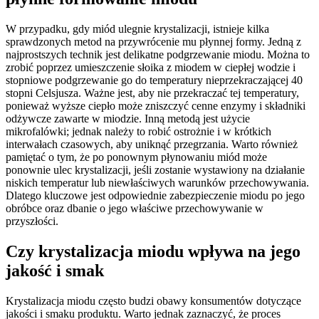
W przypadku, gdy miód ulegnie krystalizacji, istnieje kilka
sprawdzonych metod na przywrócenie mu płynnej formy. Jedną z
najprostszych technik jest delikatne podgrzewanie miodu. Można to
zrobić poprzez umieszczenie słoika z miodem w ciepłej wodzie i
stopniowe podgrzewanie go do temperatury nieprzekraczającej 40
stopni Celsjusza. Ważne jest, aby nie przekraczać tej temperatury,
ponieważ wyższe ciepło może zniszczyć cenne enzymy i składniki
odżywcze zawarte w miodzie. Inną metodą jest użycie
mikrofalówki; jednak należy to robić ostrożnie i w krótkich
interwałach czasowych, aby uniknąć przegrzania. Warto również
pamiętać o tym, że po ponownym płynowaniu miód może
ponownie ulec krystalizacji, jeśli zostanie wystawiony na działanie
niskich temperatur lub niewłaściwych warunków przechowywania.
Dlatego kluczowe jest odpowiednie zabezpieczenie miodu po jego
obróbce oraz dbanie o jego właściwe przechowywanie w
przyszłości.
Czy krystalizacja miodu wpływa na jego
jakość i smak
Krystalizacja miodu często budzi obawy konsumentów dotyczące
jakości i smaku produktu. Warto jednak zaznaczyć, że proces