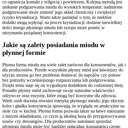
co ogranicza kontakt z wilgocią i powietrzem. Kolejną metodą jest
unikanie podgrzewania miodu do wysokich temperatur; nadmierne
podgrzewanie może zmienić jego skład chemiczny i zwiększyć
ryzyko krystalizacji. Warto także pamiętać o tym, że niektóre
dodatki mogą wpłynąć na proces krystalizacji; dodanie niewielkiej
ilości innego płynnego miodu lub syropu może pomóc w
utrzymaniu pożądanej konsystencji.
Jakie są zalety posiadania miodu w
płynnej formie
Płynna forma miodu ma wiele zalet zarówno dla konsumentów, jak i
dla producentów. Przede wszystkim płynny miód jest łatwiejszy do
użycia; można go bez problemu dodawać do napojów czy potraw
bez potrzeby wcześniejszego rozpuszczania lub podgrzewania.
Dzięki temu staje się on wygodnym dodatkiem do codziennej diety.
Ponadto płynny miód zachowuje swoje naturalne właściwości
odżywcze oraz enzymy, które mogą być korzystne dla zdrowia.
Wiele osób docenia również estetykę płynnego miodu; jego złocisty
kolor i gładka konsystencja sprawiają, że wygląda on atrakcyjnie na
stole czy w kuchni. Płynna forma pozwala także na łatwe mieszanie
z innymi składnikami, co czyni ją idealną bazą do przygotowywania
sosów czy dressingów. Dla producentów natomiast sprzedaż
płynnego miodu może być bardziej opłacalna; konsumenci często