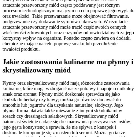
sztucznie przetworzony miód często poddawany jest różnym
procesom technologicznym mającym na celu poprawę jego wyglądu
oraz trwałości. Takie przetwarzanie może obejmować filtrowanie,
podgrzewanie czy dodawanie syropów cukrowych. W rezultacie
sztucznie przetworzony miód może tracić część swoich cennych
właściwości zdrowotnych oraz enzymów odpowiedzialnych za jego
korzystny wpływ na organizm. Ponadto często zawiera on dodatki
chemiczne mające na celu poprawę smaku lub przedłużenie
trwałości produktu.
Jakie zastosowania kulinarne ma płynny i
skrystalizowany miód
Płynny oraz skrystalizowany miód mają różnorodne zastosowania
kulinarne, które mogą wzbogacić nasze potrawy i napoje o unikalny
smak oraz aromat. Płynny miód doskonale sprawdza się jako
słodzik do herbaty czy kawy; można go również dodawać do
smoothie lub jogurtów dla uzyskania naturalnej słodyczy. Jego
płynna forma ułatwia także mieszanie z innymi składnikami w
sosach czy dressingach sałatkowych. Skrystalizowany miód
natomiast świetnie nadaje się do smarowania pieczywa czy tostów;
jego gęsta konsystencja sprawia, że nie spływa z kanapek i
doskonale komponuje się z masłem lub serami. Można go także