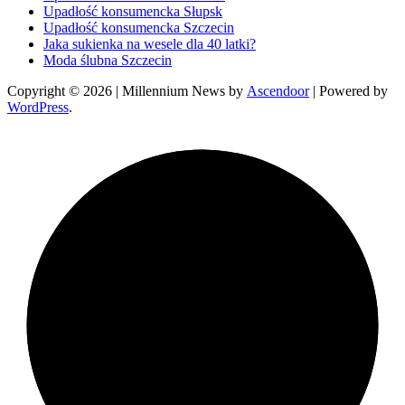
Upadłość konsumencka Słupsk
Upadłość konsumencka Szczecin
Jaka sukienka na wesele dla 40 latki?
Moda ślubna Szczecin
Copyright © 2026
| Millennium News by
Ascendoor
| Powered by
WordPress
.