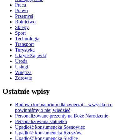
Praca
Prawo
Przemysł
Rolnictwo
Sklepy
Sport
Technologia
Transport
Turystyka
Ukryte Zajawki
Uroda
Usługi
Wnętrza
Zdrowie
Ostatnie wpisy
Budowa krematorium dla zwierząt – wszystko co
powinniśmy o niej wiedzieć
Personalizowane prezenty na Boże Narodzenie
Personalizowana statuetka
Upadłość konsumencka Sosnowiec
Upadłość konsumencka Rzeszów
Upadłość konsumencka Siedlce