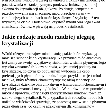
tym procesie. Miód o wyższej zawartości fruktozy ma tendencję do
pozostawania w stanie płynnym, ponieważ fruktoza jest mniej
skłonna do krystalizacji niż glukoza. Po drugie, temperatura
przechowywania ma znaczenie; miód przechowywany w
chłodniejszych warunkach może krystalizować szybciej niż ten
trzymany w cieple. Dodatkowo, czystość miodu oraz jego skład
chemiczny również wpływają na proces krystalizacji.
Jakie rodzaje miodu rzadziej ulegają
krystalizacji
Wśród różnych rodzajów miodu istnieją takie, które wykazują
mniejszą skłonność do krystalizacji. Na przykład miód akacjowy
jest znany ze swojej wyjątkowej stabilności w stanie płynnym. Jego
wysoka zawartość fruktozy sprawia, że jest mniej podatny na
krystalizację, co czyni go popularnym wyborem dla osób
preferujących płynne formy miodu. Innym przykładem jest miód
manuka, który również charakteryzuje się niską tendencją do
krystalizacji dzięki swoim unikalnym właściwościom chemicznym i
wysokiej zawartości metyloglikoksalu. Warto również wspomnieć o
miodzie lipowym, który dzięki specyficznemu składowi również
rzadko ulega krystalizacji. W przypadku tych rodzajów miodu ich
unikalne właściwości sprawiają, że pozostają one w stanie płynnym
przez długi czas, co czyni je atrakcyjnymi dla konsumentów