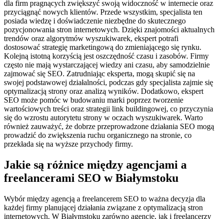
dla firm pragnących zwiększyć swoją widoczność w internecie oraz
przyciągnąć nowych klientów. Przede wszystkim, specjalista ten
posiada wiedzę i doświadczenie niezbędne do skutecznego
pozycjonowania stron internetowych. Dzięki znajomości aktualnych
trendów oraz algorytmów wyszukiwarek, ekspert potrafi
dostosować strategię marketingową do zmieniającego się rynku.
Kolejną istotną korzyścią jest oszczędność czasu i zasobów. Firmy
często nie mają wystarczającej wiedzy ani czasu, aby samodzielnie
zajmować się SEO. Zatrudniając eksperta, mogą skupić się na
swojej podstawowej działalności, podczas gdy specjalista zajmie się
optymalizacją strony oraz analizą wyników. Dodatkowo, ekspert
SEO może pomóc w budowaniu marki poprzez tworzenie
wartościowych treści oraz strategii link buildingowej, co przyczynia
się do wzrostu autorytetu strony w oczach wyszukiwarek. Warto
również zauważyć, że dobrze przeprowadzone działania SEO mogą
prowadzić do zwiększenia ruchu organicznego na stronie, co
przekłada się na wyższe przychody firmy.
Jakie są różnice między agencjami a
freelancerami SEO w Białymstoku
Wybór między agencją a freelancerem SEO to ważna decyzja dla
każdej firmy planującej działania związane z optymalizacją stron
internetowych. W Białymstoku zarówno agencje, jak i freelancerzy