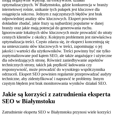
mogą negatywnie wpłynąć na efektywność działań
optymalizacyjnych. W Białymstoku, gdzie konkurencja w branży
internetowej rośnie, unikanie tych pułapek jest kluczowe dla
osiągnięcia sukcesu. Jednym z najczęstszych błędów jest brak
odpowiedniej analizy słów kluczowych. Ekspert powinien
dokładnie zbadać, jakie frazy są najbardziej popularne w danej
branży oraz jakie mają potencjał do generowania ruchu.
Ignorowanie lokalnych słów kluczowych może prowadzić do utraty
cennych klientów z okolicy. Kolejnym problemem jest niewłaściwa
optymalizacja treści. Często zdarza się, że eksperci koncentrują się
na umieszczaniu słów kluczowych w treści, zapominając o jej
jakości i wartości dla użytkowników. Treści powinny być nie tylko
zoptymalizowane pod kątem SEO, ale także angażujące i użyteczne
dla odwiedzających stronę. Również zaniedbywanie aspektów
technicznych strony, takich jak prędkość ładowania czy
responsywność, może prowadzić do wysokiego współczynnika
odrzuceń. Ekspert SEO powinien regularnie przeprowadzać audyty
techniczne, aby zidentyfikować i naprawić te problemy. Innym
częstym błędem jest brak monitorowania wyników działań SEO.
Jakie są korzyści z zatrudnienia eksperta
SEO w Białymstoku
Zatrudnienie eksperta SEO w Białymstoku przynosi wiele korzyści