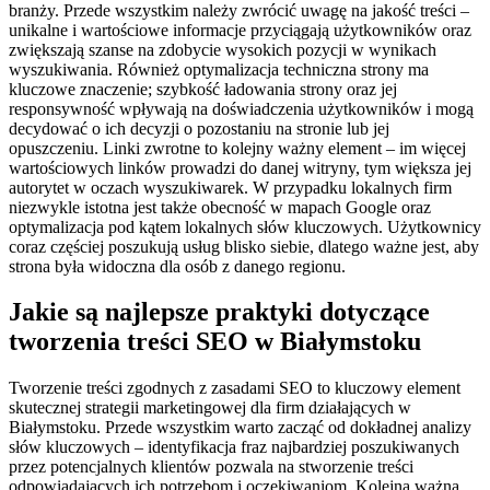
branży. Przede wszystkim należy zwrócić uwagę na jakość treści –
unikalne i wartościowe informacje przyciągają użytkowników oraz
zwiększają szanse na zdobycie wysokich pozycji w wynikach
wyszukiwania. Również optymalizacja techniczna strony ma
kluczowe znaczenie; szybkość ładowania strony oraz jej
responsywność wpływają na doświadczenia użytkowników i mogą
decydować o ich decyzji o pozostaniu na stronie lub jej
opuszczeniu. Linki zwrotne to kolejny ważny element – im więcej
wartościowych linków prowadzi do danej witryny, tym większa jej
autorytet w oczach wyszukiwarek. W przypadku lokalnych firm
niezwykle istotna jest także obecność w mapach Google oraz
optymalizacja pod kątem lokalnych słów kluczowych. Użytkownicy
coraz częściej poszukują usług blisko siebie, dlatego ważne jest, aby
strona była widoczna dla osób z danego regionu.
Jakie są najlepsze praktyki dotyczące
tworzenia treści SEO w Białymstoku
Tworzenie treści zgodnych z zasadami SEO to kluczowy element
skutecznej strategii marketingowej dla firm działających w
Białymstoku. Przede wszystkim warto zacząć od dokładnej analizy
słów kluczowych – identyfikacja fraz najbardziej poszukiwanych
przez potencjalnych klientów pozwala na stworzenie treści
odpowiadających ich potrzebom i oczekiwaniom. Kolejną ważną