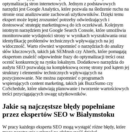
optymalizacją stron internetowych. Jednym z podstawowych
narzędzi jest Google Analytics, które pozwala na śledzenie ruchu na
stronie oraz analizowanie zachowań użytkowników. Dzięki temu
ekspert może lepiej zrozumieć potrzeby odwiedzających i
dostosować strategię marketingową do ich oczekiwań. Kolejnym
istotnym narzędziem jest Google Search Console, które umożliwia
monitorowanie wydajności strony w wynikach wyszukiwania oraz
identyfikację problemów technicznych wpływających na jej
widoczność. Warto również wspomnieć o narzędziach do analizy
słów kluczowych, takich jak SEMrush czy Ahrefs, które pomagają
ekspertom znaleźć odpowiednie frazy do optymalizacji treści oraz
ocenić konkurencję na rynku lokalnym. Dodatkowo narzędzia do
audytu SEO pozwalają na kompleksową ocenę strony pod kątem jej
struktury i elementów technicznych wpływających na
pozycjonowanie. Nie można zapomnieć o programach
wspierających content marketing, takich jak BuzzSumo czy
CoSchedule, które ułatwiają planowanie i tworzenie wartościowych
treści przyciągających uwagę użytkowników.
Jakie są najczęstsze błędy popełniane
przez ekspertów SEO w Białymstoku
W pracy każdego eksperta SEO mogą wystąpić różne błędy, które