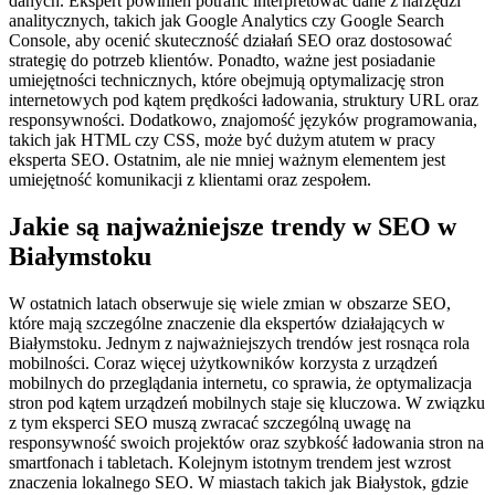
danych. Ekspert powinien potrafić interpretować dane z narzędzi
analitycznych, takich jak Google Analytics czy Google Search
Console, aby ocenić skuteczność działań SEO oraz dostosować
strategię do potrzeb klientów. Ponadto, ważne jest posiadanie
umiejętności technicznych, które obejmują optymalizację stron
internetowych pod kątem prędkości ładowania, struktury URL oraz
responsywności. Dodatkowo, znajomość języków programowania,
takich jak HTML czy CSS, może być dużym atutem w pracy
eksperta SEO. Ostatnim, ale nie mniej ważnym elementem jest
umiejętność komunikacji z klientami oraz zespołem.
Jakie są najważniejsze trendy w SEO w
Białymstoku
W ostatnich latach obserwuje się wiele zmian w obszarze SEO,
które mają szczególne znaczenie dla ekspertów działających w
Białymstoku. Jednym z najważniejszych trendów jest rosnąca rola
mobilności. Coraz więcej użytkowników korzysta z urządzeń
mobilnych do przeglądania internetu, co sprawia, że optymalizacja
stron pod kątem urządzeń mobilnych staje się kluczowa. W związku
z tym eksperci SEO muszą zwracać szczególną uwagę na
responsywność swoich projektów oraz szybkość ładowania stron na
smartfonach i tabletach. Kolejnym istotnym trendem jest wzrost
znaczenia lokalnego SEO. W miastach takich jak Białystok, gdzie