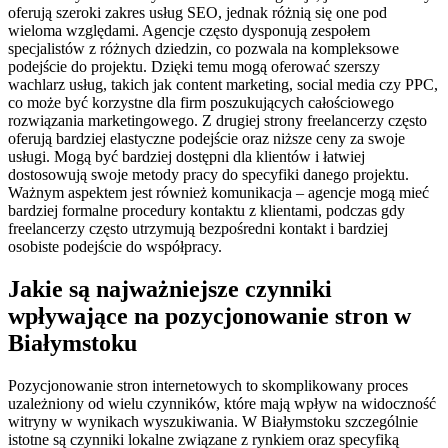
oferują szeroki zakres usług SEO, jednak różnią się one pod
wieloma względami. Agencje często dysponują zespołem
specjalistów z różnych dziedzin, co pozwala na kompleksowe
podejście do projektu. Dzięki temu mogą oferować szerszy
wachlarz usług, takich jak content marketing, social media czy PPC,
co może być korzystne dla firm poszukujących całościowego
rozwiązania marketingowego. Z drugiej strony freelancerzy często
oferują bardziej elastyczne podejście oraz niższe ceny za swoje
usługi. Mogą być bardziej dostępni dla klientów i łatwiej
dostosowują swoje metody pracy do specyfiki danego projektu.
Ważnym aspektem jest również komunikacja – agencje mogą mieć
bardziej formalne procedury kontaktu z klientami, podczas gdy
freelancerzy często utrzymują bezpośredni kontakt i bardziej
osobiste podejście do współpracy.
Jakie są najważniejsze czynniki
wpływające na pozycjonowanie stron w
Białymstoku
Pozycjonowanie stron internetowych to skomplikowany proces
uzależniony od wielu czynników, które mają wpływ na widoczność
witryny w wynikach wyszukiwania. W Białymstoku szczególnie
istotne są czynniki lokalne związane z rynkiem oraz specyfiką