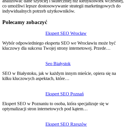
analizować dane szybciej i skuteczniej niż kiedykolwiek wcześniej,
co umożliwi lepsze dostosowywanie strategii marketingowych do
indywidualnych potrzeb użytkowników.
Polecamy zobaczyć
Nawigacja
Ekspert SEO Wrocław
wpisu
Wybór odpowiedniego eksperta SEO we Wrocławiu może być
kluczowy dla sukcesu Twojej strony internetowej. Przede…
Seo Białystok
SEO w Białystoku, jak w każdym innym mieście, opiera się na
kilku kluczowych aspektach, które…
Ekspert SEO Poznań
Ekspert SEO w Poznaniu to osoba, która specjalizuje się w
optymalizacji stron internetowych pod kątem…
Ekspert SEO Rzeszów