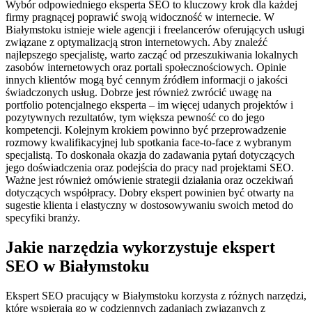
Wybór odpowiedniego eksperta SEO to kluczowy krok dla każdej
firmy pragnącej poprawić swoją widoczność w internecie. W
Białymstoku istnieje wiele agencji i freelancerów oferujących usługi
związane z optymalizacją stron internetowych. Aby znaleźć
najlepszego specjalistę, warto zacząć od przeszukiwania lokalnych
zasobów internetowych oraz portali społecznościowych. Opinie
innych klientów mogą być cennym źródłem informacji o jakości
świadczonych usług. Dobrze jest również zwrócić uwagę na
portfolio potencjalnego eksperta – im więcej udanych projektów i
pozytywnych rezultatów, tym większa pewność co do jego
kompetencji. Kolejnym krokiem powinno być przeprowadzenie
rozmowy kwalifikacyjnej lub spotkania face-to-face z wybranym
specjalistą. To doskonała okazja do zadawania pytań dotyczących
jego doświadczenia oraz podejścia do pracy nad projektami SEO.
Ważne jest również omówienie strategii działania oraz oczekiwań
dotyczących współpracy. Dobry ekspert powinien być otwarty na
sugestie klienta i elastyczny w dostosowywaniu swoich metod do
specyfiki branży.
Jakie narzędzia wykorzystuje ekspert
SEO w Białymstoku
Ekspert SEO pracujący w Białymstoku korzysta z różnych narzędzi,
które wspierają go w codziennych zadaniach związanych z