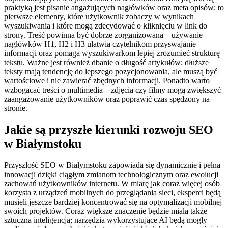
praktyką jest pisanie angażujących nagłówków oraz meta opisów; to
pierwsze elementy, które użytkownik zobaczy w wynikach
wyszukiwania i które mogą zdecydować o kliknięciu w link do
strony. Treść powinna być dobrze zorganizowana – używanie
nagłówków H1, H2 i H3 ułatwia czytelnikom przyswajanie
informacji oraz pomaga wyszukiwarkom lepiej zrozumieć strukturę
tekstu. Ważne jest również dbanie o długość artykułów; dłuższe
teksty mają tendencję do lepszego pozycjonowania, ale muszą być
wartościowe i nie zawierać zbędnych informacji. Ponadto warto
wzbogacać treści o multimedia – zdjęcia czy filmy mogą zwiększyć
zaangażowanie użytkowników oraz poprawić czas spędzony na
stronie.
Jakie są przyszłe kierunki rozwoju SEO
w Białymstoku
Przyszłość SEO w Białymstoku zapowiada się dynamicznie i pełna
innowacji dzięki ciągłym zmianom technologicznym oraz ewolucji
zachowań użytkowników internetu. W miarę jak coraz więcej osób
korzysta z urządzeń mobilnych do przeglądania sieci, eksperci będą
musieli jeszcze bardziej koncentrować się na optymalizacji mobilnej
swoich projektów. Coraz większe znaczenie będzie miała także
sztuczna inteligencja; narzędzia wykorzystujące AI będą mogły