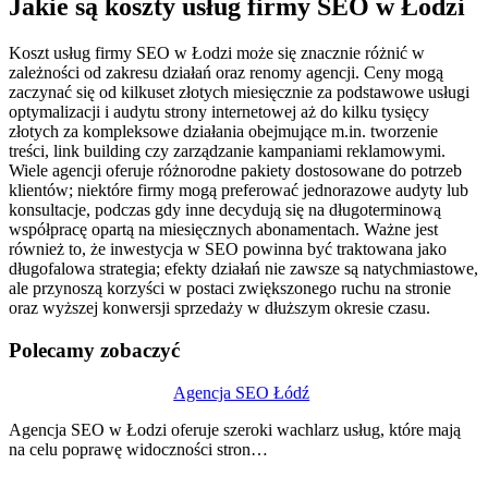
Jakie są koszty usług firmy SEO w Łodzi
Koszt usług firmy SEO w Łodzi może się znacznie różnić w
zależności od zakresu działań oraz renomy agencji. Ceny mogą
zaczynać się od kilkuset złotych miesięcznie za podstawowe usługi
optymalizacji i audytu strony internetowej aż do kilku tysięcy
złotych za kompleksowe działania obejmujące m.in. tworzenie
treści, link building czy zarządzanie kampaniami reklamowymi.
Wiele agencji oferuje różnorodne pakiety dostosowane do potrzeb
klientów; niektóre firmy mogą preferować jednorazowe audyty lub
konsultacje, podczas gdy inne decydują się na długoterminową
współpracę opartą na miesięcznych abonamentach. Ważne jest
również to, że inwestycja w SEO powinna być traktowana jako
długofalowa strategia; efekty działań nie zawsze są natychmiastowe,
ale przynoszą korzyści w postaci zwiększonego ruchu na stronie
oraz wyższej konwersji sprzedaży w dłuższym okresie czasu.
Polecamy zobaczyć
Nawigacja
Agencja SEO Łódź
wpisu
Agencja SEO w Łodzi oferuje szeroki wachlarz usług, które mają
na celu poprawę widoczności stron…