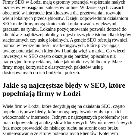
Firmy SEO w Łodzi mają ogromny potencjał wspierania małych
biznesów w osiąganiu sukcesów online. W dzisiejszych czasach
obecność w internecie jest kluczowa dla przetrwania i rozwoju
wielu lokalnych przedsiębiorstw. Dzięki odpowiednim działaniom
SEO małe firmy mogą skutecznie konkurować z większymi
graczami na rynku. Lokalne pozycjonowanie pozwala dotrzeć do
klientów z najbliższej okolicy, co jest niezwykle istotne dla sklepów
stacjonarnych czy usług lokalnych. Agencje SEO oferują również
pomoc w tworzeniu treści marketingowych, które przyciągają
uwagę potencjalnych klientów i budują więź z marką. Co więcej,
inwestycja w SEO często okazuje się bardziej opłacalna niż
tradycyjne formy reklamy, takie jak ulotki czy billboardy. Małe
firmy mogą korzystać z elastycznych pakietów usług
dostosowanych do ich budżetu i potrzeb.
Jakie są najczęstsze błędy w SEO, które
popełniają firmy w Łodzi
Wiele firm w Łodzi, które decydują się na działania SEO, często
popełnia typowe błędy, które mogą negatywnie wpłynąć na ich
widoczność w internecie. Jednym z najczęstszych problemów jest
brak odpowiedniej analizy słów kluczowych. Wybór niewłaściwych
fraz może prowadzić do niskiego ruchu na stronie oraz braku
zainteresowania ze strony potencjalnych klientów. Kolejnym