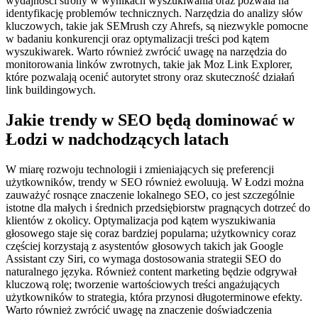
wydajności strony w wynikach wyszukiwania oraz pozwala na
identyfikację problemów technicznych. Narzędzia do analizy słów
kluczowych, takie jak SEMrush czy Ahrefs, są niezwykle pomocne
w badaniu konkurencji oraz optymalizacji treści pod kątem
wyszukiwarek. Warto również zwrócić uwagę na narzędzia do
monitorowania linków zwrotnych, takie jak Moz Link Explorer,
które pozwalają ocenić autorytet strony oraz skuteczność działań
link buildingowych.
Jakie trendy w SEO będą dominować w
Łodzi w nadchodzących latach
W miarę rozwoju technologii i zmieniających się preferencji
użytkowników, trendy w SEO również ewoluują. W Łodzi można
zauważyć rosnące znaczenie lokalnego SEO, co jest szczególnie
istotne dla małych i średnich przedsiębiorstw pragnących dotrzeć do
klientów z okolicy. Optymalizacja pod kątem wyszukiwania
głosowego staje się coraz bardziej popularna; użytkownicy coraz
częściej korzystają z asystentów głosowych takich jak Google
Assistant czy Siri, co wymaga dostosowania strategii SEO do
naturalnego języka. Również content marketing będzie odgrywał
kluczową rolę; tworzenie wartościowych treści angażujących
użytkowników to strategia, która przynosi długoterminowe efekty.
Warto również zwrócić uwagę na znaczenie doświadczenia