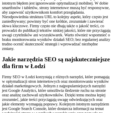
istotnym błędem jest ignorowanie optymalizacji mobilnej. W dobie
smartfonów i tabletów, strony internetowe muszą być responsywne,
aby zapewnić użytkownikom komfort przeglądania.
Nieodpowiednia struktura URL to kolejny aspekt, który często jest
zaniedbywany; powinny być one krótkie, zrozumiałe i zawierać
słowa kluczowe. Firmy często nie dbają także o jakość treści, co
prowadzi do publikacji tekstów niskiej jakości, które nie przyciągają
uwagi czytelników ani wyszukiwarek. Warto również wspomnieć o
braku monitorowania wyników działań SEO; bez regularnej analizy
trudno ocenić skuteczność strategii i wprowadzać niezbędne
zmiany.
Jakie narzędzia SEO są najskuteczniejsze
dla firm w Łodzi
Firmy SEO w Łodzi korzystają z różnych narzędzi, które pomagają
w optymalizacji stron internetowych oraz monitorowaniu wyników
działań marketingowych. Jednym z najpopularniejszych narzędzi
jest Google Analytics, które umożliwia śledzenie ruchu na stronie
oraz analizę zachowań użytkowników. Dzięki temu można lepiej
zrozumieć, jakie treści przyciągają uwagę odwiedzających oraz
jakie elementy wymagają poprawy. Kolejnym istotnym narzędziem
jest Google Search Console, które dostarcza informacji na temat