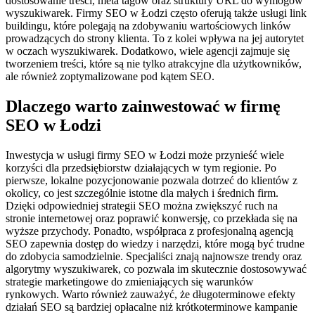
dostosowanie treści, meta tagów oraz struktury URL do wymogów
wyszukiwarek. Firmy SEO w Łodzi często oferują także usługi link
buildingu, które polegają na zdobywaniu wartościowych linków
prowadzących do strony klienta. To z kolei wpływa na jej autorytet
w oczach wyszukiwarek. Dodatkowo, wiele agencji zajmuje się
tworzeniem treści, które są nie tylko atrakcyjne dla użytkowników,
ale również zoptymalizowane pod kątem SEO.
Dlaczego warto zainwestować w firmę
SEO w Łodzi
Inwestycja w usługi firmy SEO w Łodzi może przynieść wiele
korzyści dla przedsiębiorstw działających w tym regionie. Po
pierwsze, lokalne pozycjonowanie pozwala dotrzeć do klientów z
okolicy, co jest szczególnie istotne dla małych i średnich firm.
Dzięki odpowiedniej strategii SEO można zwiększyć ruch na
stronie internetowej oraz poprawić konwersję, co przekłada się na
wyższe przychody. Ponadto, współpraca z profesjonalną agencją
SEO zapewnia dostęp do wiedzy i narzędzi, które mogą być trudne
do zdobycia samodzielnie. Specjaliści znają najnowsze trendy oraz
algorytmy wyszukiwarek, co pozwala im skutecznie dostosowywać
strategie marketingowe do zmieniających się warunków
rynkowych. Warto również zauważyć, że długoterminowe efekty
działań SEO są bardziej opłacalne niż krótkoterminowe kampanie