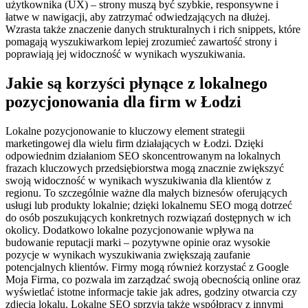
użytkownika (UX) – strony muszą być szybkie, responsywne i
łatwe w nawigacji, aby zatrzymać odwiedzających na dłużej.
Wzrasta także znaczenie danych strukturalnych i rich snippets, które
pomagają wyszukiwarkom lepiej zrozumieć zawartość strony i
poprawiają jej widoczność w wynikach wyszukiwania.
Jakie są korzyści płynące z lokalnego
pozycjonowania dla firm w Łodzi
Lokalne pozycjonowanie to kluczowy element strategii
marketingowej dla wielu firm działających w Łodzi. Dzięki
odpowiednim działaniom SEO skoncentrowanym na lokalnych
frazach kluczowych przedsiębiorstwa mogą znacznie zwiększyć
swoją widoczność w wynikach wyszukiwania dla klientów z
regionu. To szczególnie ważne dla małych biznesów oferujących
usługi lub produkty lokalnie; dzięki lokalnemu SEO mogą dotrzeć
do osób poszukujących konkretnych rozwiązań dostępnych w ich
okolicy. Dodatkowo lokalne pozycjonowanie wpływa na
budowanie reputacji marki – pozytywne opinie oraz wysokie
pozycje w wynikach wyszukiwania zwiększają zaufanie
potencjalnych klientów. Firmy mogą również korzystać z Google
Moja Firma, co pozwala im zarządzać swoją obecnością online oraz
wyświetlać istotne informacje takie jak adres, godziny otwarcia czy
zdjęcia lokalu. Lokalne SEO sprzyja także współpracy z innymi