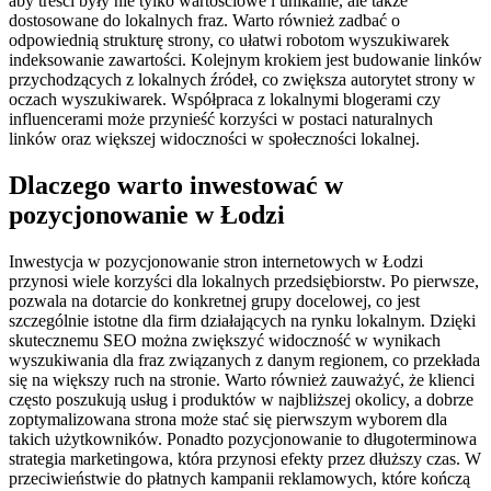
aby treści były nie tylko wartościowe i unikalne, ale także
dostosowane do lokalnych fraz. Warto również zadbać o
odpowiednią strukturę strony, co ułatwi robotom wyszukiwarek
indeksowanie zawartości. Kolejnym krokiem jest budowanie linków
przychodzących z lokalnych źródeł, co zwiększa autorytet strony w
oczach wyszukiwarek. Współpraca z lokalnymi blogerami czy
influencerami może przynieść korzyści w postaci naturalnych
linków oraz większej widoczności w społeczności lokalnej.
Dlaczego warto inwestować w
pozycjonowanie w Łodzi
Inwestycja w pozycjonowanie stron internetowych w Łodzi
przynosi wiele korzyści dla lokalnych przedsiębiorstw. Po pierwsze,
pozwala na dotarcie do konkretnej grupy docelowej, co jest
szczególnie istotne dla firm działających na rynku lokalnym. Dzięki
skutecznemu SEO można zwiększyć widoczność w wynikach
wyszukiwania dla fraz związanych z danym regionem, co przekłada
się na większy ruch na stronie. Warto również zauważyć, że klienci
często poszukują usług i produktów w najbliższej okolicy, a dobrze
zoptymalizowana strona może stać się pierwszym wyborem dla
takich użytkowników. Ponadto pozycjonowanie to długoterminowa
strategia marketingowa, która przynosi efekty przez dłuższy czas. W
przeciwieństwie do płatnych kampanii reklamowych, które kończą