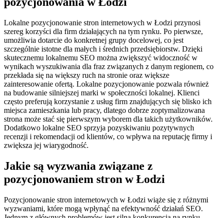
pozycjonowania w Łodzi
Lokalne pozycjonowanie stron internetowych w Łodzi przynosi
szereg korzyści dla firm działających na tym rynku. Po pierwsze,
umożliwia dotarcie do konkretnej grupy docelowej, co jest
szczególnie istotne dla małych i średnich przedsiębiorstw. Dzięki
skutecznemu lokalnemu SEO można zwiększyć widoczność w
wynikach wyszukiwania dla fraz związanych z danym regionem, co
przekłada się na większy ruch na stronie oraz większe
zainteresowanie ofertą. Lokalne pozycjonowanie pozwala również
na budowanie silniejszej marki w społeczności lokalnej. Klienci
często preferują korzystanie z usług firm znajdujących się blisko ich
miejsca zamieszkania lub pracy, dlatego dobrze zoptymalizowana
strona może stać się pierwszym wyborem dla takich użytkowników.
Dodatkowo lokalne SEO sprzyja pozyskiwaniu pozytywnych
recenzji i rekomendacji od klientów, co wpływa na reputację firmy i
zwiększa jej wiarygodność.
Jakie są wyzwania związane z
pozycjonowaniem stron w Łodzi
Pozycjonowanie stron internetowych w Łodzi wiąże się z różnymi
wyzwaniami, które mogą wpłynąć na efektywność działań SEO.
Jednym z głównych problemów jest silna konkurencja na rynku