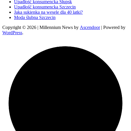
Upadłość konsumencka Słupsk
Upadłość konsumencka Szczecin
Jaka sukienka na wesele dla 40 latki?
Moda ślubna Szczecin
Copyright © 2026
| Millennium News by
Ascendoor
| Powered by
WordPress
.