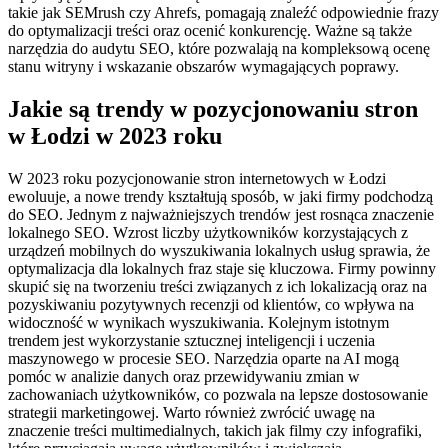
takie jak SEMrush czy Ahrefs, pomagają znaleźć odpowiednie frazy
do optymalizacji treści oraz ocenić konkurencję. Ważne są także
narzędzia do audytu SEO, które pozwalają na kompleksową ocenę
stanu witryny i wskazanie obszarów wymagających poprawy.
Jakie są trendy w pozycjonowaniu stron
w Łodzi w 2023 roku
W 2023 roku pozycjonowanie stron internetowych w Łodzi
ewoluuje, a nowe trendy kształtują sposób, w jaki firmy podchodzą
do SEO. Jednym z najważniejszych trendów jest rosnąca znaczenie
lokalnego SEO. Wzrost liczby użytkowników korzystających z
urządzeń mobilnych do wyszukiwania lokalnych usług sprawia, że
optymalizacja dla lokalnych fraz staje się kluczowa. Firmy powinny
skupić się na tworzeniu treści związanych z ich lokalizacją oraz na
pozyskiwaniu pozytywnych recenzji od klientów, co wpływa na
widoczność w wynikach wyszukiwania. Kolejnym istotnym
trendem jest wykorzystanie sztucznej inteligencji i uczenia
maszynowego w procesie SEO. Narzędzia oparte na AI mogą
pomóc w analizie danych oraz przewidywaniu zmian w
zachowaniach użytkowników, co pozwala na lepsze dostosowanie
strategii marketingowej. Warto również zwrócić uwagę na
znaczenie treści multimedialnych, takich jak filmy czy infografiki,