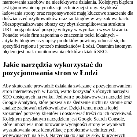
marnowania zasobów na nieefektywne działania. Kolejnym błędem
jest ignorowanie optymalizacji technicznej strony. Szybkość
ładowania strony oraz responsywność mają kluczowe znaczenie dla
doświadczeń użytkowników oraz rankingów w wyszukiwarkach.
Niezoptymalizowane obrazy czy zbyt skomplikowana struktura
URL mogą obniżać pozycję witryny w wynikach wyszukiwania.
Ponadto wiele firm zapomina o znaczeniu treści lokalnych –
artykuły blogowe czy opisy produktów powinny odnosić się do
specyfiki regionu i potrzeb mieszkańców Łodzi. Ostatnim istotnym
błędem jest brak monitorowania efektów działań SEO.
Jakie narzędzia wykorzystać do
pozycjonowania stron w Łodzi
Aby skutecznie prowadzić działania związane z pozycjonowaniem
stron internetowych w Łodzi, warto korzystać z różnych narzędzi
SEO dostępnych na rynku. Jednym z podstawowych narzędzi jest
Google Analytics, które pozwala na śledzenie ruchu na stronie oraz
analizę zachowań użytkowników. Dzięki temu można lepiej
zrozumieć potrzeby klientów i dostosować treści do ich oczekiwań.
Kolejnym przydatnym narzędziem jest Google Search Console,
które umożliwia monitorowanie wydajności strony w wynikach
wyszukiwania oraz identyfikację problemów technicznych
wpływających na SEO. Narzędzia do analizy słów kluczowych,