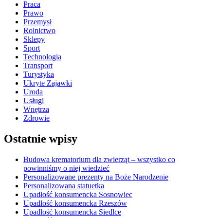
Praca
Prawo
Przemysł
Rolnictwo
Sklepy
Sport
Technologia
Transport
Turystyka
Ukryte Zajawki
Uroda
Usługi
Wnętrza
Zdrowie
Ostatnie wpisy
Budowa krematorium dla zwierząt – wszystko co
powinniśmy o niej wiedzieć
Personalizowane prezenty na Boże Narodzenie
Personalizowana statuetka
Upadłość konsumencka Sosnowiec
Upadłość konsumencka Rzeszów
Upadłość konsumencka Siedlce