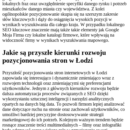
lokalnych fraz oraz uwzględnienie specyfiki danego rynku i potrzeb
mieszkańców danego miasta czy województwa. Z kolei
ogólnopolskie pozycjonowanie skupia się na szerszym zakresie
słów kluczowych i dąży do osiągnięcia wysokich pozycji w
wynikach wyszukiwania dla całego kraju. W przypadku lokalnego
SEO kluczowe znaczenie mają także takie elementy jak Google
Moja Firma czy lokalne katalogi firmowe, które wpływają na
widoczność firmy w wynikach wyszukiwania mapowego.
Jakie są przyszłe kierunki rozwoju
pozycjonowania stron w Łodzi
Przyszłość pozycjonowania stron internetowych w Łodzi
zapowiada się interesująco i dynamicznie zmieniająco wraz z
rozwojem technologii oraz zmieniającymi się preferencjami
użytkowników. Jednym z głównych kierunków rozwoju będzie
dalsza automatyzacja procesów związanych z SEO dzięki
wykorzystaniu sztucznej inteligencji i narzędzi analitycznych
opartych na danych big data. To pozwoli firmom lepiej analizować
dane dotyczące ruchu na stronie oraz zachowań użytkowników, co
umożliwi bardziej precyzyjne dostosowywanie strategii
marketingowej do ich potrzeb. Kolejnym ważnym trendem będzie
rosnące znaczenie treści multimedialnych – filmy oraz infografiki