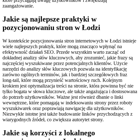
które przyciągają uwagę użytkowników i zwiększają
zaangażowanie.
Jakie są najlepsze praktyki w
pozycjonowaniu stron w Łodzi
W kontekście pozycjonowania stron internetowych w Łodzi istnieje
wiele najlepszych praktyk, które mogą znacząco wpłynąć na
efektywność działań SEO. Przede wszystkim warto zacząć od
dokładnej analizy słów kluczowych, aby zrozumieć, jakie frazy są
najczęściej wyszukiwane przez potencjalnych klientów. Użycie
narzędzi do analizy słów kluczowych pozwala na identyfikację
zarówno ogólnych terminów, jak i bardziej szczegółowych fraz
long-tail, które mogą przynieść wartościowy ruch. Kolejnym
krokiem jest optymalizacja treści na stronie, która powinna być nie
tylko bogata w słowa kluczowe, ale także angażująca i dostosowana
do potrzeb użytkowników. Ważne jest również dbanie o linki
wewnętrzne, które pomagają w indeksowaniu strony przez roboty
wyszukiwarek oraz poprawiają nawigację dla użytkowników.
Niezwykle istotne jest także budowanie linków przychodzących z
wiarygodnych źródeł, co zwiększa autorytet strony.
Jakie są korzyści z lokalnego