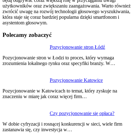
będą odgrywać coraz większą rolę w przyciąganiu uwagi
użytkowników oraz zwiększaniu zaangażowania. Warto również
zwrócić uwagę na rozwój technologii głosowego wyszukiwania,
która staje się coraz bardziej popularna dzięki smartfonom i
asystentom głosowym.
Polecamy zobaczyć
Nawigacja
Pozycjonowanie stron Łódź
wpisu
Pozycjonowanie stron w Łodzi to proces, który wymaga
zrozumienia lokalnego rynku oraz specyfiki branży. W…
Pozycjonowanie Katowice
Pozycjonowanie w Katowicach to temat, który zyskuje na
znaczeniu w miarę jak coraz więcej firm…
Czy pozycjonowanie się opłaca?
W dobie cyfryzacji i rosnącej konkurencji w sieci, wiele firm
zastanawia się, czy inwestycja w…