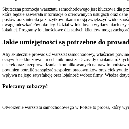
Skuteczna promocja warsztatu samochodowego jest kluczowa dla przyc
która będzie zawierała informacje o oferowanych usługach oraz dan
postów oraz interakcja z użytkownikami mogą zwiększyć widoczność 
uwagę mieszkańców okolicy. Udział w lokalnych wydarzeniach czy s
lokalnej. Programy lojalnościowe dla stałych klientów mogą zachęca
Jakie umiejętności są potrzebne do prowa
Aby skutecznie prowadzić warsztat samochodowy, właściciel powinie
oczywiście kluczowa – mechanik musi znać zasady działania różny
usterek oraz przeprowadzania skomplikowanych napraw to podstawow
powinien potrafić zarządzać zespołem pracowników oraz efektywnie or
wpływa na jego satysfakcję oraz lojalność wobec firmy. Wiedza dot
Polecamy zobaczyć
Nawigacja
wpisu
Otworzenie warsztatu samochodowego w Polsce to proces, który wym