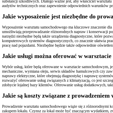
substancji szkodliwych. Dlatego ważne jest, aby właściciel warszta
audytów technicznych oraz zapewnienie odpowiednich warunków pra
Jakie wyposażenie jest niezbędne do prow
Wyposażenie warsztatu samochodowego ma kluczowe znaczenie dla ef
umożliwiają przeprowadzanie różnorodnych napraw i konserwacji poj
narzędzi niezbędne będą także urządzenia diagnostyczne, które pozw
komputerowych systemów diagnostycznych, co znacznie ułatwia prac
pracę nad pojazdami. Niezbędne będzie także odpowiednie oświetlen
Jakie usługi można oferować w warsztac
Wybór usług, które będą oferowane w warsztacie samochodowym, jest
mechaniczne, wymiana oleju, serwis układów hamulcowych czy zawie
naprawy elektryczne, które obejmują diagnostykę i naprawę systemów
rozważyć oferowanie usług związanych z klimatyzacją, co jest szcz
zdobycie lojalnej bazy klientów. Oferowanie usług dodatkowych, tak
Jakie są koszty związane z prowadzeniem
Prowadzenie warsztatu samochodowego wiąże się z różnorodnymi kos
zakupem lokalu. Czynsz za lokal może być znaczącym wydatkiem, zw