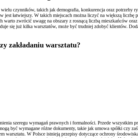
 wielu czynników, takich jak demografia, konkurencja oraz potrzeby r
tów jest łatwiejszy. W takich miejscach można liczyć na większą liczb
h warto zwrócić uwagę na obszary z rosnącą liczbą mieszkańców oraz r
najduje się już kilka warsztatów, może być trudniej zdobyć klientów. 
zy zakładaniu warsztatu?
nienia szeregu wymagań prawnych i formalności. Przede wszystkim prz
mogą być wymagane różne dokumenty, takie jak umowa spółki czy zaśw
m warsztatu. W Polsce istnieją przepisy dotyczące ochrony środowiska,