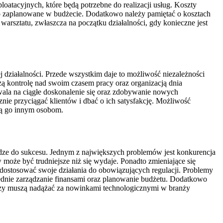
oatacyjnych, które będą potrzebne do realizacji usług. Koszty
 zaplanowane w budżecie. Dodatkowo należy pamiętać o kosztach
arsztatu, zwłaszcza na początku działalności, gdy konieczne jest
 działalności. Przede wszystkim daje to możliwość niezależności
 kontrolę nad swoim czasem pracy oraz organizacją dnia
zwala na ciągłe doskonalenie się oraz zdobywanie nowych
nie przyciągać klientów i dbać o ich satysfakcję. Możliwość
ają go innym osobom.
odze do sukcesu. Jednym z największych problemów jest konkurencja
 może być trudniejsze niż się wydaje. Ponadto zmieniające się
dostosować swoje działania do obowiązujących regulacji. Problemy
ednie zarządzanie finansami oraz planowanie budżetu. Dodatkowo
órzy muszą nadążać za nowinkami technologicznymi w branży