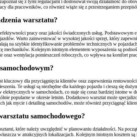
tu zapoznał się z tymi regulacjami i dostosował swoją działalność d
cy dla pracowników, co również wiąże się z przestrzeganiem przepi
adzenia warsztatu?
ektywności pracy oraz jakości świadczonych usług. Podstawowym elem
azdów. Warto zainwestować w wysokiej jakości sprzęt, który zapewni
alają na szybkie identyfikowanie problemów technicznych w pojazdach
ę mechaników. Kolejnym istotnym elementem wyposażenia są podnośni
ie oraz wentylacja pomieszczeń roboczych, co wpływa na komfort prac
ie samochodowym?
 kluczowy dla przyciągnięcia klientów oraz zapewnienia rentowności
szenia. Te usługi są niezbędne dla każdego pojazdu i cieszą się duż
 elektrycznych w samochodach, co staje się coraz bardziej istotne w
ególnie popularne w okresie letnim. Dodatkowo warsztat może specjali
ich jak mycie i detailing samochodów, może również przyciągnąć klie
 warsztatu samochodowego?
ztami, które należy uwzględnić w planowaniu działalności. Na pocz
łaszcza w atrakcyjnych lokalizacjach. Kolejnym istotnym kosztem są