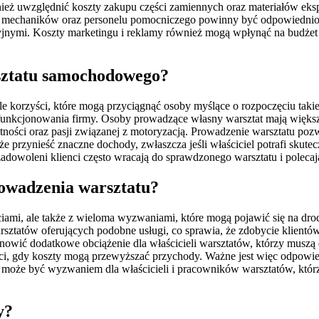
ież uwzględnić koszty zakupu części zamiennych oraz materiałów ekspl
a mechaników oraz personelu pomocniczego powinny być odpowiednio
yjnymi. Koszty marketingu i reklamy również mogą wpłynąć na budżet w
rsztatu samochodowego?
korzyści, które mogą przyciągnąć osoby myślące o rozpoczęciu takiej
nkcjonowania firmy. Osoby prowadzące własny warsztat mają większą
ętności oraz pasji związanej z motoryzacją. Prowadzenie warsztatu po
rzynieść znaczne dochody, zwłaszcza jeśli właściciel potrafi skutecz
– zadowoleni klienci często wracają do sprawdzonego warsztatu i polec
owadzenia warsztatu?
iami, ale także z wieloma wyzwaniami, które mogą pojawić się na dr
rsztatów oferujących podobne usługi, co sprawia, że zdobycie klientów
owić dodatkowe obciążenie dla właścicieli warsztatów, którzy muszą 
ści, gdy koszty mogą przewyższać przychody. Ważne jest więc odpowi
ej może być wyzwaniem dla właścicieli i pracowników warsztatów, kt
y?