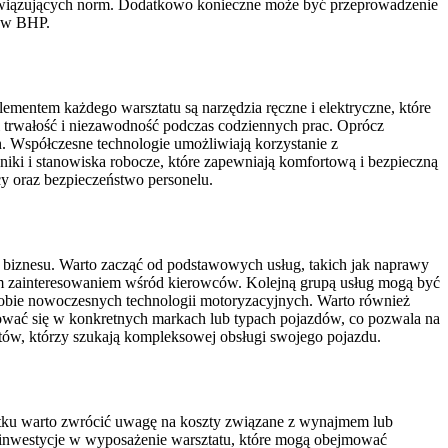
o obowiązujących norm. Dodatkowo konieczne może być przeprowadzenie
sów BHP.
entem każdego warsztatu są narzędzia ręczne i elektryczne, które
 trwałość i niezawodność podczas codziennych prac. Oprócz
. Współczesne technologie umożliwiają korzystanie z
ki i stanowiska robocze, które zapewniają komfortową i bezpieczną
y oraz bezpieczeństwo personelu.
 biznesu. Warto zacząć od podstawowych usług, takich jak naprawy
ym zainteresowaniem wśród kierowców. Kolejną grupą usług mogą być
 dobie nowoczesnych technologii motoryzacyjnych. Warto również
zować się w konkretnych markach lub typach pojazdów, co pozwala na
ntów, którzy szukają kompleksowej obsługi swojego pojazdu.
ątku warto zwrócić uwagę na koszty związane z wynajmem lub
 inwestycje w wyposażenie warsztatu, które mogą obejmować