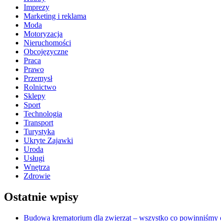
Imprezy
Marketing i reklama
Moda
Motoryzacja
Nieruchomości
Obcojęzyczne
Praca
Prawo
Przemysł
Rolnictwo
Sklepy
Sport
Technologia
Transport
Turystyka
Ukryte Zajawki
Uroda
Usługi
Wnętrza
Zdrowie
Ostatnie wpisy
Budowa krematorium dla zwierząt – wszystko co powinniśmy o