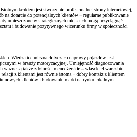
otnym krokiem jest stworzenie profesjonalnej strony internetowej,
b na dotarcie do potencjalnych klientów – regularne publikowanie
akaty umieszczone w strategicznych miejscach mogą przyciągnąć
sztatu i budowanie pozytywnego wizerunku firmy w społeczności
skich. Wiedza techniczna dotycząca naprawy pojazdów jest
gicznymi w branży motoryzacyjnej. Umiejętność diagnozowania
ważne są także zdolności menedżerskie – właściciel warsztatu
acji z klientami jest równie istotna – dobry kontakt z klientem
niu nowych klientów i budowaniu marki na rynku lokalnym.