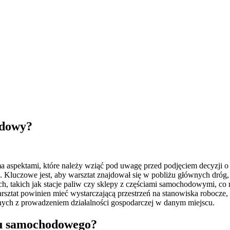
odowy?
spektami, które należy wziąć pod uwagę przed podjęciem decyzji o lo
. Kluczowe jest, aby warsztat znajdował się w pobliżu głównych dróg,
ch, takich jak stacje paliw czy sklepy z częściami samochodowymi, c
ztat powinien mieć wystarczającą przestrzeń na stanowiska robocze, m
ych z prowadzeniem działalności gospodarczej w danym miejscu.
atu samochodowego?