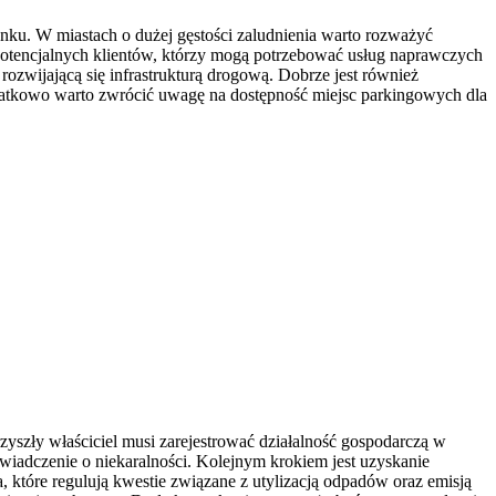
ynku. W miastach o dużej gęstości zaludnienia warto rozważyć
ę potencjalnych klientów, którzy mogą potrzebować usług naprawczych
ozwijającą się infrastrukturą drogową. Dobrze jest również
Dodatkowo warto zwrócić uwagę na dostępność miejsc parkingowych dla
yszły właściciel musi zarejestrować działalność gospodarczą w
iadczenie o niekaralności. Kolejnym krokiem jest uzyskanie
 które regulują kwestie związane z utylizacją odpadów oraz emisją