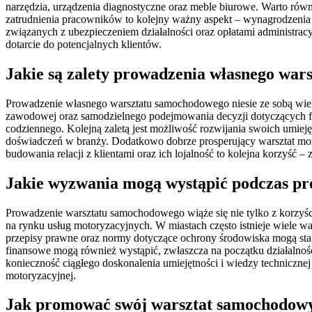
narzędzia, urządzenia diagnostyczne oraz meble biurowe. Warto równ
zatrudnienia pracowników to kolejny ważny aspekt – wynagrodzeni
związanych z ubezpieczeniem działalności oraz opłatami administrac
dotarcie do potencjalnych klientów.
Jakie są zalety prowadzenia własnego wa
Prowadzenie własnego warsztatu samochodowego niesie ze sobą wiele 
zawodowej oraz samodzielnego podejmowania decyzji dotyczących fu
codziennego. Kolejną zaletą jest możliwość rozwijania swoich umiej
doświadczeń w branży. Dodatkowo dobrze prosperujący warsztat może p
budowania relacji z klientami oraz ich lojalność to kolejna korzyść 
Jakie wyzwania mogą wystąpić podczas pr
Prowadzenie warsztatu samochodowego wiąże się nie tylko z korzyśc
na rynku usług motoryzacyjnych. W miastach często istnieje wiele wa
przepisy prawne oraz normy dotyczące ochrony środowiska mogą stan
finansowe mogą również wystąpić, zwłaszcza na początku działalno
konieczność ciągłego doskonalenia umiejętności i wiedzy techniczn
motoryzacyjnej.
Jak promować swój warsztat samochodow