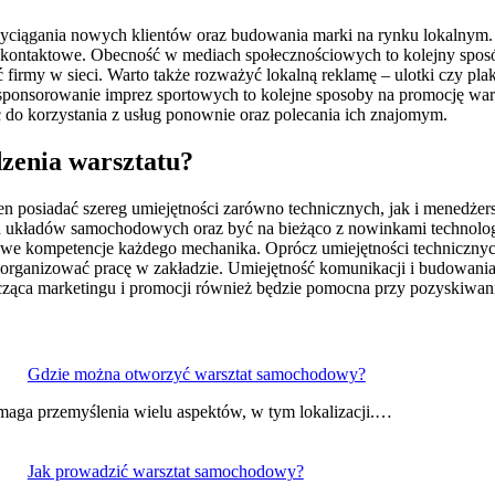
iągania nowych klientów oraz budowania marki na rynku lokalnym. Ist
e kontaktowe. Obecność w mediach społecznościowych to kolejny sposó
firmy w sieci. Warto także rozważyć lokalną reklamę – ulotki czy pl
ponsorowanie imprez sportowych to kolejne sposoby na promocję war
ć do korzystania z usług ponownie oraz polecania ich znajomym.
dzenia warsztatu?
n posiadać szereg umiejętności zarówno technicznych, jak i menedżer
ch układów samochodowych oraz być na bieżąco z nowinkami technolo
e kompetencje każdego mechanika. Oprócz umiejętności technicznych 
ganizować pracę w zakładzie. Umiejętność komunikacji i budowania rel
ycząca marketingu i promocji również będzie pomocna przy pozyskiwa
Gdzie można otworzyć warsztat samochodowy?
aga przemyślenia wielu aspektów, w tym lokalizacji.…
Jak prowadzić warsztat samochodowy?