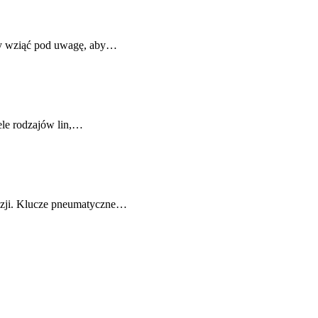
eży wziąć pod uwagę, aby…
ele rodzajów lin,…
yzji. Klucze pneumatyczne…