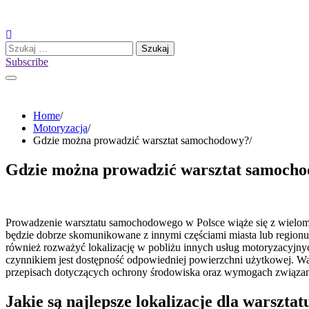
Skip
to
content
Szukaj:
Subscribe
Home
Motoryzacja
Gdzie można prowadzić warsztat samochodowy?
Gdzie można prowadzić warsztat samoch
Prowadzenie warsztatu samochodowego w Polsce wiąże się z wieloma a
będzie dobrze skomunikowane z innymi częściami miasta lub regionu
również rozważyć lokalizację w pobliżu innych usług motoryzacyjny
czynnikiem jest dostępność odpowiedniej powierzchni użytkowej. Wars
przepisach dotyczących ochrony środowiska oraz wymogach związan
Jakie są najlepsze lokalizacje dla warszt