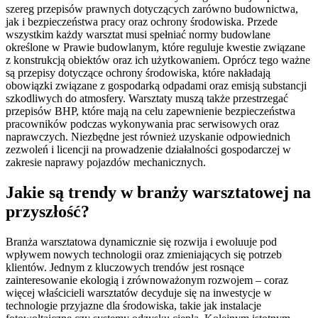
szereg przepisów prawnych dotyczących zarówno budownictwa,
jak i bezpieczeństwa pracy oraz ochrony środowiska. Przede
wszystkim każdy warsztat musi spełniać normy budowlane
określone w Prawie budowlanym, które reguluje kwestie związane
z konstrukcją obiektów oraz ich użytkowaniem. Oprócz tego ważne
są przepisy dotyczące ochrony środowiska, które nakładają
obowiązki związane z gospodarką odpadami oraz emisją substancji
szkodliwych do atmosfery. Warsztaty muszą także przestrzegać
przepisów BHP, które mają na celu zapewnienie bezpieczeństwa
pracowników podczas wykonywania prac serwisowych oraz
naprawczych. Niezbędne jest również uzyskanie odpowiednich
zezwoleń i licencji na prowadzenie działalności gospodarczej w
zakresie naprawy pojazdów mechanicznych.
Jakie są trendy w branży warsztatowej na
przyszłość?
Branża warsztatowa dynamicznie się rozwija i ewoluuje pod
wpływem nowych technologii oraz zmieniających się potrzeb
klientów. Jednym z kluczowych trendów jest rosnące
zainteresowanie ekologią i zrównoważonym rozwojem – coraz
więcej właścicieli warsztatów decyduje się na inwestycje w
technologie przyjazne dla środowiska, takie jak instalacje