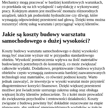
Mechanicy mogą pracować w bardziej komfortowych warunkach,
co przekłada się na ich wydajność i satysfakcję z wykonywanej
pracy. Kolejnym atutem jest możliwość montażu różnorodnych
urządzeń, takich jak podnośniki hydrauliczne czy dźwigi, które
wymagają odpowiedniej przestrzeni nad głową. Dzięki temu można
rozszerzyć ofertę usług warsztatu i przyciągnąć więcej klientów.
Jakie są koszty budowy warsztatu
samochodowego o dużej wysokości?
Koszty budowy warsztatu samochodowego o dużej wysokości
mogą być znacznie wyższe niż w przypadku standardowego
obiektu. Wysokość pomieszczenia wpływa na ilość materiałów
budowlanych potrzebnych do konstrukcji, co może zwiększać
całkowite wydatki. Dodatkowo, projektowanie i budowa wyższych
obiektów często wymagają zastosowania bardziej zaawansowanych
technologii oraz materiałów, co również podnosi koszty. Warto
jednak zauważyć, że inwestycja w wysoki warsztat może przynieść
długoterminowe korzyści finansowe. Dzięki większej przestrzeni
możliwe jest świadczenie szerszego zakresu usług oraz obsługa
większej liczby klientów jednocześnie. To z kolei może prowadzić
do zwiększenia przychodów i rentowności działalności. Koszty
związane z budową powinny być dokładnie oszacowane na etapie
planowania, aby uniknąć nieprzewidzianych wydatków w trakcie