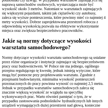
podnośniki czy dźwigi. W przypadku warsztatów zajmujących się
naprawą samochodów osobowych, wystarczająca może być
wysokość około 3 metrów. Natomiast w warsztatach zajmujących
się większymi pojazdami, takimi jak ciężarówki czy autobusy,
zaleca się wyższe pomieszczenia, które powinny mieć co najmniej 4
metry wysokości. Dobrze zaprojektowana przestrzeń robocza z
odpowiednią wysokością pozwala na efektywne wykorzystanie
miejsca oraz zwiększa bezpieczeństwo pracowników.
Jakie są normy dotyczące wysokości
warsztatu samochodowego?
Normy dotyczące wysokości warsztatu samochodowego są ustalane
przez różne organizacje i instytucje zajmujące się bezpieczeństwem
pracy oraz budownictwem. W Polsce nie ma jednego, ogólnego
przepisu regulującego tę kwestię, jednak istnieją wytyczne, które
mogą być pomocne przy projektowaniu warsztatu. Zgodnie z
przepisami budowlanymi, minimalna wysokość pomieszczeń
przeznaczonych do pracy powinna wynosić co najmniej 2,5 metra.
Jednak w przypadku warsztatów samochodowych zaleca się
znacznie większą wysokość ze względu na specyfikę
wykonywanych prac. Warto również pamiętać o tym, że w
przypadku zastosowania podnośników hydraulicznych lub innych
urządzeń wymagających dużej przestrzeni nad głową, konieczne