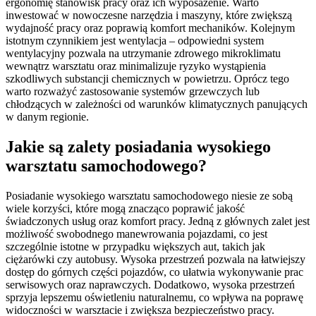
ergonomię stanowisk pracy oraz ich wyposażenie. Warto
inwestować w nowoczesne narzędzia i maszyny, które zwiększą
wydajność pracy oraz poprawią komfort mechaników. Kolejnym
istotnym czynnikiem jest wentylacja – odpowiedni system
wentylacyjny pozwala na utrzymanie zdrowego mikroklimatu
wewnątrz warsztatu oraz minimalizuje ryzyko wystąpienia
szkodliwych substancji chemicznych w powietrzu. Oprócz tego
warto rozważyć zastosowanie systemów grzewczych lub
chłodzących w zależności od warunków klimatycznych panujących
w danym regionie.
Jakie są zalety posiadania wysokiego
warsztatu samochodowego?
Posiadanie wysokiego warsztatu samochodowego niesie ze sobą
wiele korzyści, które mogą znacząco poprawić jakość
świadczonych usług oraz komfort pracy. Jedną z głównych zalet jest
możliwość swobodnego manewrowania pojazdami, co jest
szczególnie istotne w przypadku większych aut, takich jak
ciężarówki czy autobusy. Wysoka przestrzeń pozwala na łatwiejszy
dostęp do górnych części pojazdów, co ułatwia wykonywanie prac
serwisowych oraz naprawczych. Dodatkowo, wysoka przestrzeń
sprzyja lepszemu oświetleniu naturalnemu, co wpływa na poprawę
widoczności w warsztacie i zwiększa bezpieczeństwo pracy.