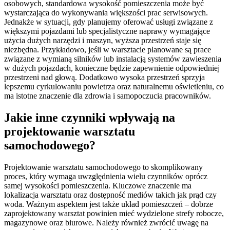
osobowych, standardowa wysokość pomieszczenia może być
wystarczająca do wykonywania większości prac serwisowych.
Jednakże w sytuacji, gdy planujemy oferować usługi związane z
większymi pojazdami lub specjalistyczne naprawy wymagające
użycia dużych narzędzi i maszyn, wyższa przestrzeń staje się
niezbędna. Przykładowo, jeśli w warsztacie planowane są prace
związane z wymianą silników lub instalacją systemów zawieszenia
w dużych pojazdach, konieczne będzie zapewnienie odpowiedniej
przestrzeni nad głową. Dodatkowo wysoka przestrzeń sprzyja
lepszemu cyrkulowaniu powietrza oraz naturalnemu oświetleniu, co
ma istotne znaczenie dla zdrowia i samopoczucia pracowników.
Jakie inne czynniki wpływają na
projektowanie warsztatu
samochodowego?
Projektowanie warsztatu samochodowego to skomplikowany
proces, który wymaga uwzględnienia wielu czynników oprócz
samej wysokości pomieszczenia. Kluczowe znaczenie ma
lokalizacja warsztatu oraz dostępność mediów takich jak prąd czy
woda. Ważnym aspektem jest także układ pomieszczeń – dobrze
zaprojektowany warsztat powinien mieć wydzielone strefy robocze,
magazynowe oraz biurowe. Należy również zwrócić uwagę na