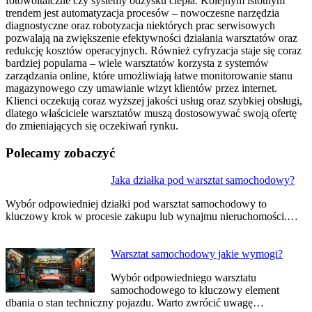
fotowoltaiczne czy systemy odzysku ciepła. Kolejnym istotnym
trendem jest automatyzacja procesów – nowoczesne narzędzia
diagnostyczne oraz robotyzacja niektórych prac serwisowych
pozwalają na zwiększenie efektywności działania warsztatów oraz
redukcję kosztów operacyjnych. Również cyfryzacja staje się coraz
bardziej popularna – wiele warsztatów korzysta z systemów
zarządzania online, które umożliwiają łatwe monitorowanie stanu
magazynowego czy umawianie wizyt klientów przez internet.
Klienci oczekują coraz wyższej jakości usług oraz szybkiej obsługi,
dlatego właściciele warsztatów muszą dostosowywać swoją ofertę
do zmieniających się oczekiwań rynku.
Polecamy zobaczyć
Nawigacja
Jaka działka pod warsztat samochodowy?
wpisu
Wybór odpowiedniej działki pod warsztat samochodowy to
kluczowy krok w procesie zakupu lub wynajmu nieruchomości.…
Warsztat samochodowy jakie wymogi?
Wybór odpowiedniego warsztatu
samochodowego to kluczowy element
dbania o stan techniczny pojazdu. Warto zwrócić uwagę…