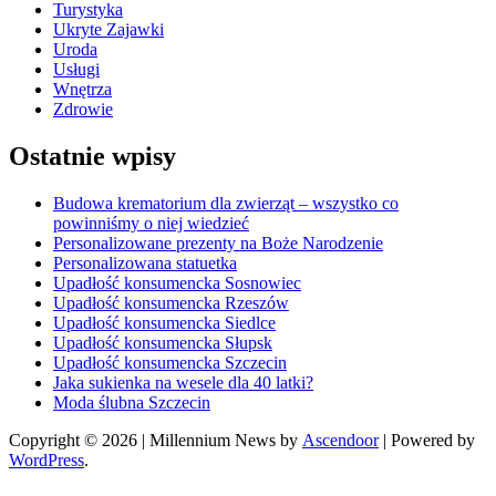
Turystyka
Ukryte Zajawki
Uroda
Usługi
Wnętrza
Zdrowie
Ostatnie wpisy
Budowa krematorium dla zwierząt – wszystko co
powinniśmy o niej wiedzieć
Personalizowane prezenty na Boże Narodzenie
Personalizowana statuetka
Upadłość konsumencka Sosnowiec
Upadłość konsumencka Rzeszów
Upadłość konsumencka Siedlce
Upadłość konsumencka Słupsk
Upadłość konsumencka Szczecin
Jaka sukienka na wesele dla 40 latki?
Moda ślubna Szczecin
Copyright © 2026
| Millennium News by
Ascendoor
| Powered by
WordPress
.