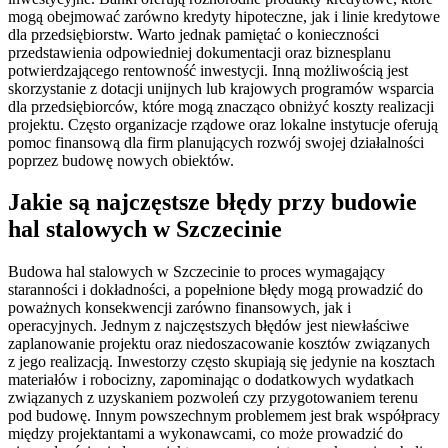
mogą obejmować zarówno kredyty hipoteczne, jak i linie kredytowe
dla przedsiębiorstw. Warto jednak pamiętać o konieczności
przedstawienia odpowiedniej dokumentacji oraz biznesplanu
potwierdzającego rentowność inwestycji. Inną możliwością jest
skorzystanie z dotacji unijnych lub krajowych programów wsparcia
dla przedsiębiorców, które mogą znacząco obniżyć koszty realizacji
projektu. Często organizacje rządowe oraz lokalne instytucje oferują
pomoc finansową dla firm planujących rozwój swojej działalności
poprzez budowę nowych obiektów.
Jakie są najczęstsze błędy przy budowie
hal stalowych w Szczecinie
Budowa hal stalowych w Szczecinie to proces wymagający
staranności i dokładności, a popełnione błędy mogą prowadzić do
poważnych konsekwencji zarówno finansowych, jak i
operacyjnych. Jednym z najczęstszych błędów jest niewłaściwe
zaplanowanie projektu oraz niedoszacowanie kosztów związanych
z jego realizacją. Inwestorzy często skupiają się jedynie na kosztach
materiałów i robocizny, zapominając o dodatkowych wydatkach
związanych z uzyskaniem pozwoleń czy przygotowaniem terenu
pod budowę. Innym powszechnym problemem jest brak współpracy
między projektantami a wykonawcami, co może prowadzić do