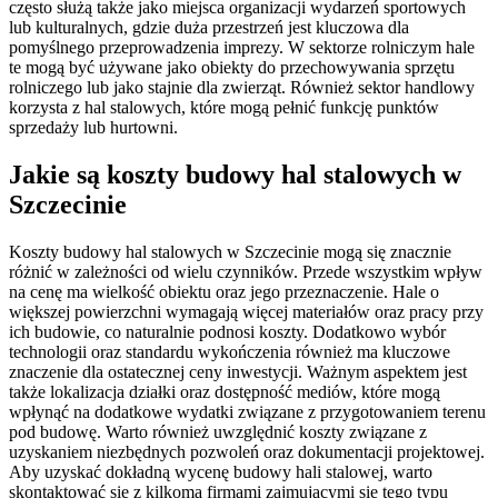
często służą także jako miejsca organizacji wydarzeń sportowych
lub kulturalnych, gdzie duża przestrzeń jest kluczowa dla
pomyślnego przeprowadzenia imprezy. W sektorze rolniczym hale
te mogą być używane jako obiekty do przechowywania sprzętu
rolniczego lub jako stajnie dla zwierząt. Również sektor handlowy
korzysta z hal stalowych, które mogą pełnić funkcję punktów
sprzedaży lub hurtowni.
Jakie są koszty budowy hal stalowych w
Szczecinie
Koszty budowy hal stalowych w Szczecinie mogą się znacznie
różnić w zależności od wielu czynników. Przede wszystkim wpływ
na cenę ma wielkość obiektu oraz jego przeznaczenie. Hale o
większej powierzchni wymagają więcej materiałów oraz pracy przy
ich budowie, co naturalnie podnosi koszty. Dodatkowo wybór
technologii oraz standardu wykończenia również ma kluczowe
znaczenie dla ostatecznej ceny inwestycji. Ważnym aspektem jest
także lokalizacja działki oraz dostępność mediów, które mogą
wpłynąć na dodatkowe wydatki związane z przygotowaniem terenu
pod budowę. Warto również uwzględnić koszty związane z
uzyskaniem niezbędnych pozwoleń oraz dokumentacji projektowej.
Aby uzyskać dokładną wycenę budowy hali stalowej, warto
skontaktować się z kilkoma firmami zajmującymi się tego typu