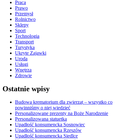
Praca
Prawo
Przemysł
Rolnictwo
Sklepy
Sport
Technologia
Transport
Turystyka
Ukryte Zajawki
Uroda
Usługi
Wnętrza
Zdrowie
Ostatnie wpisy
Budowa krematorium dla zwierząt – wszystko co
powinniśmy o niej wiedzieć
Personalizowane prezenty na Boże Narodzenie
Personalizowana statuetka
Upadłość konsumencka Sosnowiec
Upadłość konsumencka Rzeszów
Upadłość konsumencka Siedlce