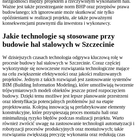
niezgodności między projektem a rzeczywistym wykonaniem hali.
Ważne jest także przestrzeganie norm BHP oraz przepisów prawa
budowlanego; ich ignorowanie może skutkować nie tylko
opóźnieniami w realizacji projektu, ale także poważnymi
konsekwencjami prawnymi dla inwestora i wykonawcy.
Jakie technologie są stosowane przy
budowie hal stalowych w Szczecinie
W dzisiejszych czasach technologia odgrywa kluczową rolę w
procesie budowy hal stalowych w Szczecinie. Coraz częściej
wykorzystuje się nowoczesne rozwiązania technologiczne mające
na celu zwiększenie efektywności oraz jakości realizowanych
projektów. Jednym z takich rozwiązań jest zastosowanie systemów
BIM (Building Information Modeling), które umożliwiają tworzenie
trójwymiarowych modeli obiektów jeszcze przed rozpoczęciem
budowy. Dzięki temu możliwe jest lepsze planowanie przestrzeni
oraz identyfikacja potencjalnych problemów już na etapie
projektowania. Kolejną innowacją są prefabrykowane elementy
konstrukcyjne, które przyspieszają proces montażu hali oraz
minimalizują ryzyko błędów podczas realizacji projektu. Warto
również zwrócić uwagę na zastosowanie technologii automatyzacji i
robotyzacji procesów produkcyjnych oraz montażowych; takie
rozwiązania zwiększają precyzję wykonania oraz redukują czas