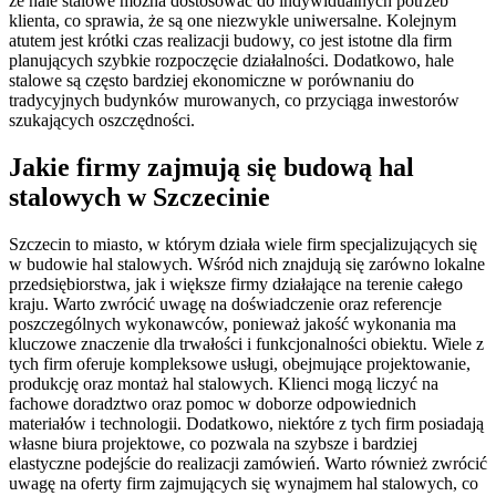
że hale stalowe można dostosować do indywidualnych potrzeb
klienta, co sprawia, że są one niezwykle uniwersalne. Kolejnym
atutem jest krótki czas realizacji budowy, co jest istotne dla firm
planujących szybkie rozpoczęcie działalności. Dodatkowo, hale
stalowe są często bardziej ekonomiczne w porównaniu do
tradycyjnych budynków murowanych, co przyciąga inwestorów
szukających oszczędności.
Jakie firmy zajmują się budową hal
stalowych w Szczecinie
Szczecin to miasto, w którym działa wiele firm specjalizujących się
w budowie hal stalowych. Wśród nich znajdują się zarówno lokalne
przedsiębiorstwa, jak i większe firmy działające na terenie całego
kraju. Warto zwrócić uwagę na doświadczenie oraz referencje
poszczególnych wykonawców, ponieważ jakość wykonania ma
kluczowe znaczenie dla trwałości i funkcjonalności obiektu. Wiele z
tych firm oferuje kompleksowe usługi, obejmujące projektowanie,
produkcję oraz montaż hal stalowych. Klienci mogą liczyć na
fachowe doradztwo oraz pomoc w doborze odpowiednich
materiałów i technologii. Dodatkowo, niektóre z tych firm posiadają
własne biura projektowe, co pozwala na szybsze i bardziej
elastyczne podejście do realizacji zamówień. Warto również zwrócić
uwagę na oferty firm zajmujących się wynajmem hal stalowych, co