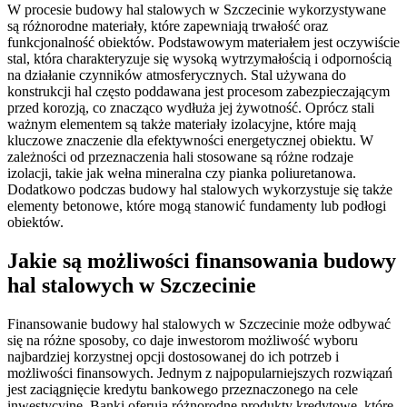
W procesie budowy hal stalowych w Szczecinie wykorzystywane
są różnorodne materiały, które zapewniają trwałość oraz
funkcjonalność obiektów. Podstawowym materiałem jest oczywiście
stal, która charakteryzuje się wysoką wytrzymałością i odpornością
na działanie czynników atmosferycznych. Stal używana do
konstrukcji hal często poddawana jest procesom zabezpieczającym
przed korozją, co znacząco wydłuża jej żywotność. Oprócz stali
ważnym elementem są także materiały izolacyjne, które mają
kluczowe znaczenie dla efektywności energetycznej obiektu. W
zależności od przeznaczenia hali stosowane są różne rodzaje
izolacji, takie jak wełna mineralna czy pianka poliuretanowa.
Dodatkowo podczas budowy hal stalowych wykorzystuje się także
elementy betonowe, które mogą stanowić fundamenty lub podłogi
obiektów.
Jakie są możliwości finansowania budowy
hal stalowych w Szczecinie
Finansowanie budowy hal stalowych w Szczecinie może odbywać
się na różne sposoby, co daje inwestorom możliwość wyboru
najbardziej korzystnej opcji dostosowanej do ich potrzeb i
możliwości finansowych. Jednym z najpopularniejszych rozwiązań
jest zaciągnięcie kredytu bankowego przeznaczonego na cele
inwestycyjne. Banki oferują różnorodne produkty kredytowe, które