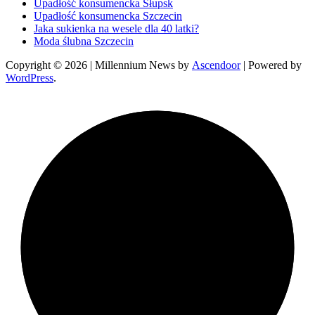
Upadłość konsumencka Słupsk
Upadłość konsumencka Szczecin
Jaka sukienka na wesele dla 40 latki?
Moda ślubna Szczecin
Copyright © 2026
| Millennium News by
Ascendoor
| Powered by
WordPress
.