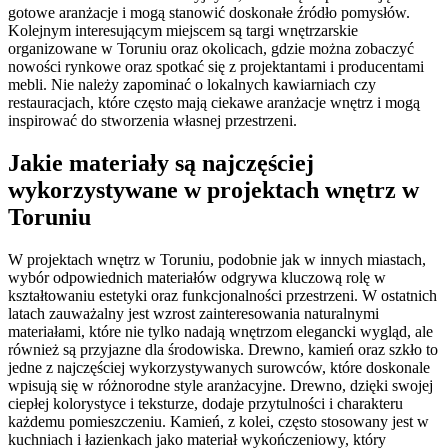
gotowe aranżacje i mogą stanowić doskonałe źródło pomysłów.
Kolejnym interesującym miejscem są targi wnętrzarskie
organizowane w Toruniu oraz okolicach, gdzie można zobaczyć
nowości rynkowe oraz spotkać się z projektantami i producentami
mebli. Nie należy zapominać o lokalnych kawiarniach czy
restauracjach, które często mają ciekawe aranżacje wnętrz i mogą
inspirować do stworzenia własnej przestrzeni.
Jakie materiały są najczęściej
wykorzystywane w projektach wnętrz w
Toruniu
W projektach wnętrz w Toruniu, podobnie jak w innych miastach,
wybór odpowiednich materiałów odgrywa kluczową rolę w
kształtowaniu estetyki oraz funkcjonalności przestrzeni. W ostatnich
latach zauważalny jest wzrost zainteresowania naturalnymi
materiałami, które nie tylko nadają wnętrzom elegancki wygląd, ale
również są przyjazne dla środowiska. Drewno, kamień oraz szkło to
jedne z najczęściej wykorzystywanych surowców, które doskonale
wpisują się w różnorodne style aranżacyjne. Drewno, dzięki swojej
ciepłej kolorystyce i teksturze, dodaje przytulności i charakteru
każdemu pomieszczeniu. Kamień, z kolei, często stosowany jest w
kuchniach i łazienkach jako materiał wykończeniowy, który