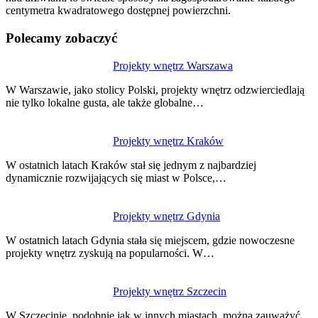
centymetra kwadratowego dostępnej powierzchni.
Polecamy zobaczyć
Nawigacja
Projekty wnętrz Warszawa
wpisu
W Warszawie, jako stolicy Polski, projekty wnętrz odzwierciedlają
nie tylko lokalne gusta, ale także globalne…
Projekty wnętrz Kraków
W ostatnich latach Kraków stał się jednym z najbardziej
dynamicznie rozwijających się miast w Polsce,…
Projekty wnętrz Gdynia
W ostatnich latach Gdynia stała się miejscem, gdzie nowoczesne
projekty wnętrz zyskują na popularności. W…
Projekty wnętrz Szczecin
W Szczecinie, podobnie jak w innych miastach, można zauważyć