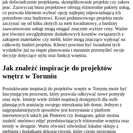
jak doświadczenie projektanta, skomplikowanie projektu czy zakres
prac. Zazwyczaj biura projektowe oferują różnorodne pakiety usług,
co pozwala klientom wybrać opcję najlepiej odpowiadającą ich
potrzebom oraz budżetowi. Koszt podstawowego projektu może
zaczynać się od kilku złotych za metr kwadratowy, a bardziej
zaawansowane usługi mogą osiągać znacznie wyższe ceny. Ważne
jest również uwzględnienie dodatkowych kosztów związanych z
zakupem materiałów czy mebli, które mogą znacząco wpłynąć na
całkowity budżet projektu. Klienci powinni być świadomi tych
wydatków już na etapie planowania i starannie przemyśleć swoje
decyzje dotyczące stylu oraz funkcji wnętrza.
Jak znaleźć inspiracje do projektów
wnętrz w Toruniu
Poszukiwanie inspiracji do projektów wnętrz w Toruniu może być
fascynującym procesem, który pozwala odkrywać nowe pomysły
oraz style. Istnieje wiele źródeł inspiracji dostępnych dla osób
planujących aranżację swojego mieszkania lub domu. Jednym z
najpopularniejszych sposobów jest korzystanie z platform
internetowych takich jak Pinterest czy Instagram, gdzie można
znaleźć mnóstwo zdjęć przedstawiających różnorodne wnętrza oraz
trendy w designie. Warto również odwiedzać lokalne sklepy z
meblami i dodatkami dekoracyjnymi, które często prezentują