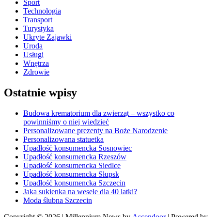
Sport
Technologia
Transport
Turystyka
Ukryte Zajawki
Uroda
Usługi
Wnętrza
Zdrowie
Ostatnie wpisy
Budowa krematorium dla zwierząt – wszystko co
powinniśmy o niej wiedzieć
Personalizowane prezenty na Boże Narodzenie
Personalizowana statuetka
Upadłość konsumencka Sosnowiec
Upadłość konsumencka Rzeszów
Upadłość konsumencka Siedlce
Upadłość konsumencka Słupsk
Upadłość konsumencka Szczecin
Jaka sukienka na wesele dla 40 latki?
Moda ślubna Szczecin
Copyright © 2026
| Millennium News by
Ascendoor
| Powered by