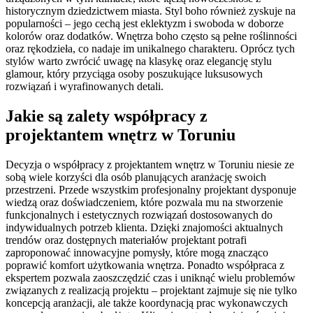
historycznym dziedzictwem miasta. Styl boho również zyskuje na
popularności – jego cechą jest eklektyzm i swoboda w doborze
kolorów oraz dodatków. Wnętrza boho często są pełne roślinności
oraz rękodzieła, co nadaje im unikalnego charakteru. Oprócz tych
stylów warto zwrócić uwagę na klasykę oraz elegancję stylu
glamour, który przyciąga osoby poszukujące luksusowych
rozwiązań i wyrafinowanych detali.
Jakie są zalety współpracy z
projektantem wnętrz w Toruniu
Decyzja o współpracy z projektantem wnętrz w Toruniu niesie ze
sobą wiele korzyści dla osób planujących aranżację swoich
przestrzeni. Przede wszystkim profesjonalny projektant dysponuje
wiedzą oraz doświadczeniem, które pozwala mu na stworzenie
funkcjonalnych i estetycznych rozwiązań dostosowanych do
indywidualnych potrzeb klienta. Dzięki znajomości aktualnych
trendów oraz dostępnych materiałów projektant potrafi
zaproponować innowacyjne pomysły, które mogą znacząco
poprawić komfort użytkowania wnętrza. Ponadto współpraca z
ekspertem pozwala zaoszczędzić czas i uniknąć wielu problemów
związanych z realizacją projektu – projektant zajmuje się nie tylko
koncepcją aranżacji, ale także koordynacją prac wykonawczych