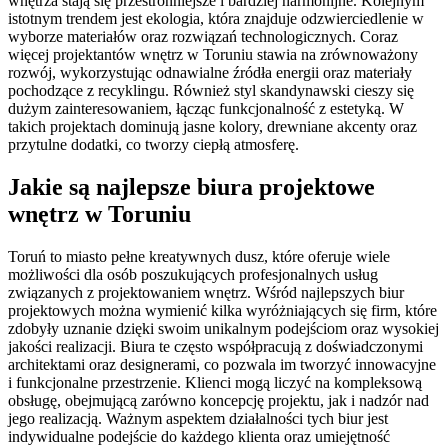
wnętrza stają się przestronniejsze i bardziej harmonijne. Kolejnym
istotnym trendem jest ekologia, która znajduje odzwierciedlenie w
wyborze materiałów oraz rozwiązań technologicznych. Coraz
więcej projektantów wnętrz w Toruniu stawia na zrównoważony
rozwój, wykorzystując odnawialne źródła energii oraz materiały
pochodzące z recyklingu. Również styl skandynawski cieszy się
dużym zainteresowaniem, łącząc funkcjonalność z estetyką. W
takich projektach dominują jasne kolory, drewniane akcenty oraz
przytulne dodatki, co tworzy ciepłą atmosferę.
Jakie są najlepsze biura projektowe
wnętrz w Toruniu
Toruń to miasto pełne kreatywnych dusz, które oferuje wiele
możliwości dla osób poszukujących profesjonalnych usług
związanych z projektowaniem wnętrz. Wśród najlepszych biur
projektowych można wymienić kilka wyróżniających się firm, które
zdobyły uznanie dzięki swoim unikalnym podejściom oraz wysokiej
jakości realizacji. Biura te często współpracują z doświadczonymi
architektami oraz designerami, co pozwala im tworzyć innowacyjne
i funkcjonalne przestrzenie. Klienci mogą liczyć na kompleksową
obsługę, obejmującą zarówno koncepcję projektu, jak i nadzór nad
jego realizacją. Ważnym aspektem działalności tych biur jest
indywidualne podejście do każdego klienta oraz umiejętność