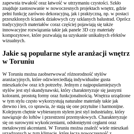
zapewnia trwałość oraz łatwość w utrzymaniu czystości. Szkło
znajduje zastosowanie w nowoczesnych projektach wnętrz, gdzie
pełni funkcję zarówno dekoracyjną, jak i praktyczną, np. w postaci
przeszklonych ścianek działowych czy szklanych balustrad. Oprócz
tradycyjnych materiałów coraz częściej pojawiają się także
innowacyjne rozwiązania takie jak panele 3D czy materiały
kompozytowe, które pozwalają na uzyskanie unikalnych efektów
wizualnych.
Jakie są popularne style aranżacji wnętrz
w Toruniu
W Toruniu można zaobserwować różnorodność stylów
aranżacyjnych, które odzwierciedlają indywidualne gusta
mieszkańców oraz ich potrzeby. Jednym z najpopularniejszych
stylów jest styl skandynawski, który charakteryzuje się jasnymi
kolorami, prostotą formy oraz funkcjonalnością. Wnętrza urządzone
w tym stylu często wykorzystują naturalne materiały takie jak
drewno i len, co sprawia, że stają się one przytulne i harmonijne.
Kolejnym chętnie wybieranym stylem jest styl industrialny, który
nawiązuje do loftów i przestrzeni przemysłowych. Charakteryzuje
się on surowymi wykończeniami, odsłoniętymi cegłami oraz
metalowymi akcentami. W Toruniu można znaleźć wiele mieszkań
urządzonych w tym klimacie, które łączą nowoczesność z