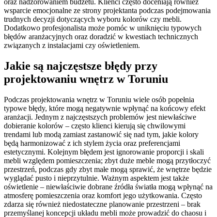
oraz nadzorowaniem budżetu. Klienci często doceniają również
wsparcie emocjonalne ze strony projektanta podczas podejmowania
trudnych decyzji dotyczących wyboru kolorów czy mebli.
Dodatkowo profesjonalista może pomóc w uniknięciu typowych
błędów aranżacyjnych oraz doradzić w kwestiach technicznych
związanych z instalacjami czy oświetleniem.
Jakie są najczęstsze błędy przy
projektowaniu wnętrz w Toruniu
Podczas projektowania wnętrz w Toruniu wiele osób popełnia
typowe błędy, które mogą negatywnie wpłynąć na końcowy efekt
aranżacji. Jednym z najczęstszych problemów jest niewłaściwe
dobieranie kolorów – często klienci kierują się chwilowymi
trendami lub modą zamiast zastanowić się nad tym, jakie kolory
będą harmonizować z ich stylem życia oraz preferencjami
estetycznymi. Kolejnym błędem jest ignorowanie proporcji i skali
mebli względem pomieszczenia; zbyt duże meble mogą przytłoczyć
przestrzeń, podczas gdy zbyt małe mogą sprawić, że wnętrze będzie
wyglądać pusto i nieprzytulnie. Ważnym aspektem jest także
oświetlenie – niewłaściwie dobrane źródła światła mogą wpłynąć na
atmosferę pomieszczenia oraz komfort jego użytkowania. Często
zdarza się również niedostateczne planowanie przestrzeni – brak
przemyślanej koncepcji układu mebli może prowadzić do chaosu i