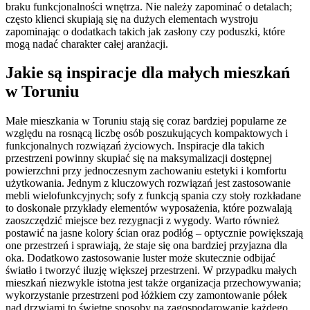
braku funkcjonalności wnętrza. Nie należy zapominać o detalach;
często klienci skupiają się na dużych elementach wystroju
zapominając o dodatkach takich jak zasłony czy poduszki, które
mogą nadać charakter całej aranżacji.
Jakie są inspiracje dla małych mieszkań
w Toruniu
Małe mieszkania w Toruniu stają się coraz bardziej popularne ze
względu na rosnącą liczbę osób poszukujących kompaktowych i
funkcjonalnych rozwiązań życiowych. Inspiracje dla takich
przestrzeni powinny skupiać się na maksymalizacji dostępnej
powierzchni przy jednoczesnym zachowaniu estetyki i komfortu
użytkowania. Jednym z kluczowych rozwiązań jest zastosowanie
mebli wielofunkcyjnych; sofy z funkcją spania czy stoły rozkładane
to doskonałe przykłady elementów wyposażenia, które pozwalają
zaoszczędzić miejsce bez rezygnacji z wygody. Warto również
postawić na jasne kolory ścian oraz podłóg – optycznie powiększają
one przestrzeń i sprawiają, że staje się ona bardziej przyjazna dla
oka. Dodatkowo zastosowanie luster może skutecznie odbijać
światło i tworzyć iluzję większej przestrzeni. W przypadku małych
mieszkań niezwykle istotna jest także organizacja przechowywania;
wykorzystanie przestrzeni pod łóżkiem czy zamontowanie półek
nad drzwiami to świetne sposoby na zagospodarowanie każdego