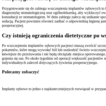
Przygotowanie się do zabiegu wszczepienia implantów zębowych to k
diagnostykę stomatologiczną oraz ogólnolekarską, aby wykluczyć e
konsultacji ze stomatologiem. W dniu zabiegu zaleca się unikanie s
sedacją. Pacjent powinien również zadbać o odpowiednią higienę jam
pooperacyjnej.
Czy istnieją ograniczenia dietetyczne po w
Po wszczepieniu implantów zębowych pacjenci muszą zwrócić szczegó
pokarmów, które mogą wywołać ból lub uszkodzić świeżo wszczepione
łatwiejsze do przeżuwania i nie będą obciążały miejsca operowanego
gojenia się ran. Po około tygodniu od operacji większość pacjentów
indywidualnych zaleceń dotyczących żywienia pooperacyjnego.
Polecamy zobaczyć
Nawigacja
wpisu
Implanty zębowe to jedno z najskuteczniejszych rozwiązań w przyp