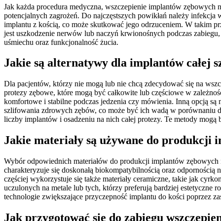
Jak każda procedura medyczna, wszczepienie implantów zębowych n
potencjalnych zagrożeń. Do najczęstszych powikłań należy infekcja 
implantu z kością, co może skutkować jego odrzuceniem. W takim p
jest uszkodzenie nerwów lub naczyń krwionośnych podczas zabiegu,
uśmiechu oraz funkcjonalność żucia.
Jakie są alternatywy dla implantów całej s
Dla pacjentów, którzy nie mogą lub nie chcą zdecydować się na wszc
protezy zębowe, które mogą być całkowite lub częściowe w zależnośc
komfortowe i stabilne podczas jedzenia czy mówienia. Inną opcją są
szlifowania zdrowych zębów, co może być ich wadą w porównaniu do i
liczby implantów i osadzeniu na nich całej protezy. Te metody mogą b
Jakie materiały są używane do produkcji i
Wybór odpowiednich materiałów do produkcji implantów zębowych ma 
charakteryzuje się doskonałą biokompatybilnością oraz odpornością na
częściej wykorzystuje się także materiały ceramiczne, takie jak cyrko
uczulonych na metale lub tych, którzy preferują bardziej estetycz
technologie zwiększające przyczepność implantu do kości poprzez z
Jak przygotować się do zabiegu wszczepien