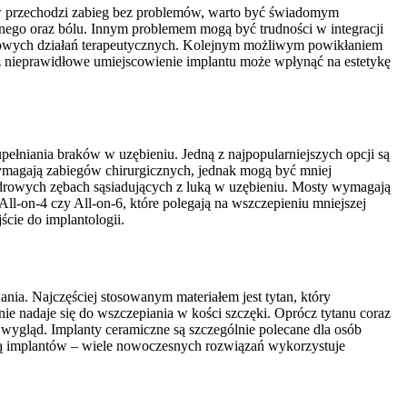
ów przechodzi zabieg bez problemów, warto być świadomym
lnego oraz bólu. Innym problemem mogą być trudności w integracji
tkowych działań terapeutycznych. Kolejnym możliwym powikłaniem
ż nieprawidłowe umiejscowienie implantu może wpłynąć na estetykę
pełniania braków w uzębieniu. Jedną z najpopularniejszych opcji są
 wymagają zabiegów chirurgicznych, jednak mogą być mniej
 zdrowych zębach sąsiadujących z luką w uzębieniu. Mosty wymagają
l-on-4 czy All-on-6, które polegają na wszczepieniu mniejszej
ście do implantologii.
ia. Najczęściej stosowanym materiałem jest tytan, który
nie nadaje się do wszczepiania w kości szczęki. Oprócz tytanu coraz
ny wygląd. Implanty ceramiczne są szczególnie polecane dla osób
ową implantów – wiele nowoczesnych rozwiązań wykorzystuje