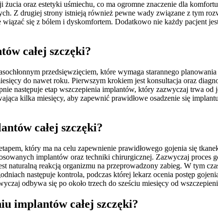
cji żucia oraz estetyki uśmiechu, co ma ogromne znaczenie dla komfort
ych. Z drugiej strony istnieją również pewne wady związane z tym r
e wiązać się z bólem i dyskomfortem. Dodatkowo nie każdy pacjent je
tów całej szczęki?
asochłonnym przedsięwzięciem, które wymaga starannego planowania 
esięcy do nawet roku. Pierwszym krokiem jest konsultacja oraz diagnos
nie następuje etap wszczepienia implantów, który zazwyczaj trwa od 
wająca kilka miesięcy, aby zapewnić prawidłowe osadzenie się implant
lantów całej szczęki?
pem, który ma na celu zapewnienie prawidłowego gojenia się tkanek ora
tosowanych implantów oraz techniki chirurgicznej. Zazwyczaj proces g
jest naturalną reakcją organizmu na przeprowadzony zabieg. W tym cz
dniach następuje kontrola, podczas której lekarz ocenia postęp goje
wyczaj odbywa się po około trzech do sześciu miesięcy od wszczepien
iu implantów całej szczęki?