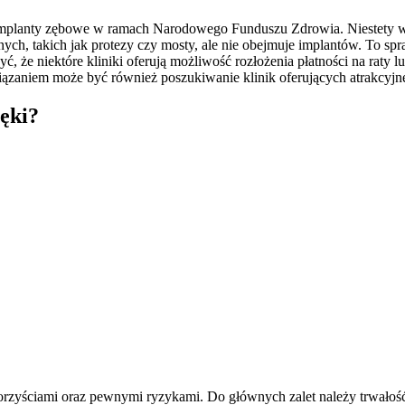
 implanty zębowe w ramach Narodowego Funduszu Zdrowia. Niestety w 
ch, takich jak protezy czy mosty, ale nie obejmuje implantów. To spra
że niektóre kliniki oferują możliwość rozłożenia płatności na raty 
ązaniem może być również poszukiwanie klinik oferujących atrakcyjn
zęki?
yściami oraz pewnymi ryzykami. Do głównych zalet należy trwałość i 