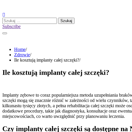
Skip
to
content
Szukaj:
Subscribe
Home
Zdrowie
Ile kosztują implanty całej szczęki?
Ile kosztują implanty całej szczęki?
Implanty zębowe to coraz popularniejsza metoda uzupełniania brakó
szczęki mogą się znacznie różnić w zależności od wielu czynników, ta
kilkunastu tysięcy złotych, a pełna rehabilitacja całej szczęki może 
dodatkowe procedury, takie jak diagnostyka, konsultacje oraz ewen
miejscowościach, co warto uwzględnić przy planowaniu leczenia.
Czy implanty całej szczęki są dostępne na