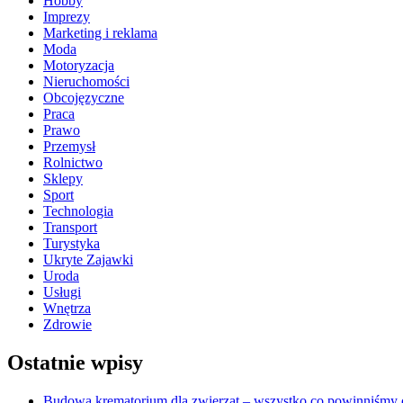
Hobby
Imprezy
Marketing i reklama
Moda
Motoryzacja
Nieruchomości
Obcojęzyczne
Praca
Prawo
Przemysł
Rolnictwo
Sklepy
Sport
Technologia
Transport
Turystyka
Ukryte Zajawki
Uroda
Usługi
Wnętrza
Zdrowie
Ostatnie wpisy
Budowa krematorium dla zwierząt – wszystko co powinniśmy o