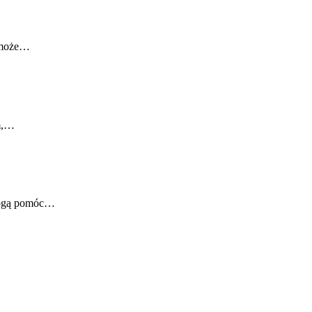
y może…
ym,…
 mogą pomóc…