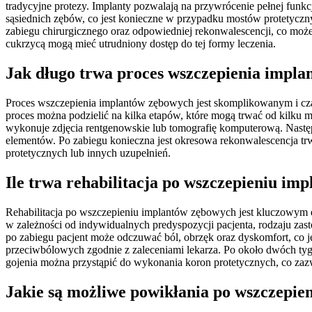
tradycyjne protezy. Implanty pozwalają na przywrócenie pełnej funk
sąsiednich zębów, co jest konieczne w przypadku mostów protetyczn
zabiegu chirurgicznego oraz odpowiedniej rekonwalescencji, co moż
cukrzycą mogą mieć utrudniony dostęp do tej formy leczenia.
Jak długo trwa proces wszczepienia implan
Proces wszczepienia implantów zębowych jest skomplikowanym i cz
proces można podzielić na kilka etapów, które mogą trwać od kilku mi
wykonuje zdjęcia rentgenowskie lub tomografię komputerową. Następ
elementów. Po zabiegu konieczna jest okresowa rekonwalescencja tr
protetycznych lub innych uzupełnień.
Ile trwa rehabilitacja po wszczepieniu imp
Rehabilitacja po wszczepieniu implantów zębowych jest kluczowym eta
w zależności od indywidualnych predyspozycji pacjenta, rodzaju zas
po zabiegu pacjent może odczuwać ból, obrzęk oraz dyskomfort, co 
przeciwbólowych zgodnie z zaleceniami lekarza. Po około dwóch tygo
gojenia można przystąpić do wykonania koron protetycznych, co zaz
Jakie są możliwe powikłania po wszczepien