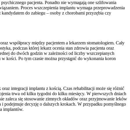
u psychicznego pacjenta. Ponadto nie wymagają one szlifowania
ozwiązaniem. Proces wszczepienia implantu wymaga przeprowadzenia
st kandydatem do zabiegu – osoby z chorobami przyzębia czy
oraz współpracy między pacjentem a lekarzem stomatologiem. Cały
tyka, podczas której lekarz ocenia stan zdrowia pacjenta oraz
jednej do dwóch godzin w zależności od liczby wszczepianych
u w kości. Po tym czasie można przystąpić do wykonania koron
z integracji implantu z kością. Czas rehabilitacji może się różnić
ojenia trwa od kilku tygodni do kilku miesięcy. W pierwszych dniach
asie zaleca się stosowanie zimnych okładów oraz przyjmowanie leków
nia i podejmuje decyzję o dalszych krokach. W przypadku pomyślnego
ia implantów.