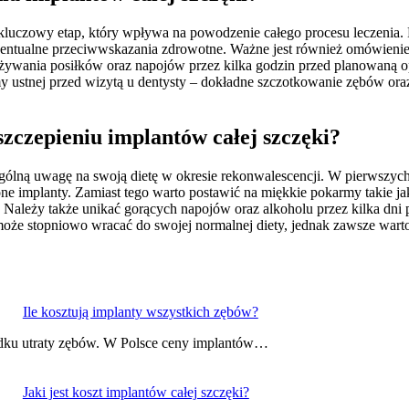
luczowy etap, który wpływa na powodzenie całego procesu leczenia. P
wentualne przeciwwskazania zdrowotne. Ważne jest również omówieni
pożywania posiłków oraz napojów przez kilka godzin przed planowaną 
y ustnej przed wizytą u dentysty – dokładne szczotkowanie zębów oraz
szczepieniu implantów całej szczęki?
lną uwagę na swoją dietę w okresie rekonwalescencji. W pierwszych d
 implanty. Zamiast tego warto postawić na miękkie pokarmy takie ja
. Należy także unikać gorących napojów oraz alkoholu przez kilka dni
 może stopniowo wracać do swojej normalnej diety, jednak zawsze wart
Ile kosztują implanty wszystkich zębów?
adku utraty zębów. W Polsce ceny implantów…
Jaki jest koszt implantów całej szczęki?