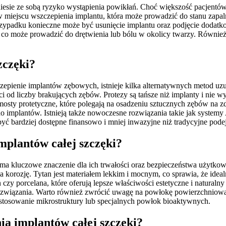
iesie ze sobą ryzyko wystąpienia powikłań. Choć większość pacjent
w miejscu wszczepienia implantu, która może prowadzić do stanu zapa
rzypadku konieczne może być usunięcie implantu oraz podjęcie doda
 co może prowadzić do drętwienia lub bólu w okolicy twarzy. Równie
zczęki?
zepienie implantów zębowych, istnieje kilka alternatywnych metod uzu
i od liczby brakujących zębów. Protezy są tańsze niż implanty i nie
 mosty protetyczne, które polegają na osadzeniu sztucznych zębów na
mplantów. Istnieją także nowoczesne rozwiązania takie jak systemy Al
yć bardziej dostępne finansowo i mniej inwazyjne niż tradycyjne podej
mplantów całej szczęki?
kluczowe znaczenie dla ich trwałości oraz bezpieczeństwa użytkowan
 korozję. Tytan jest materiałem lekkim i mocnym, co sprawia, że ideal
n czy porcelana, które oferują lepsze właściwości estetyczne i natural
ne rozwiązania. Warto również zwrócić uwagę na powłokę powierzchni
astosowanie mikrostruktury lub specjalnych powłok bioaktywnych.
ia implantów całej szczęki?