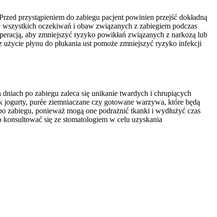
rzed przystąpieniem do zabiegu pacjent powinien przejść dokładną
e wszystkich oczekiwań i obaw związanych z zabiegiem podczas
operacją, aby zmniejszyć ryzyko powikłań związanych z narkozą lub
 użycie płynu do płukania ust pomoże zmniejszyć ryzyko infekcji
niach po zabiegu zaleca się unikanie twardych i chrupiących
k jogurty, purée ziemniaczane czy gotowane warzywa, które będą
 po zabiegu, ponieważ mogą one podrażnić tkanki i wydłużyć czas
o konsultować się ze stomatologiem w celu uzyskania