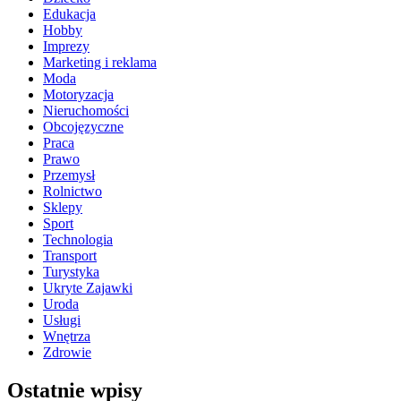
Edukacja
Hobby
Imprezy
Marketing i reklama
Moda
Motoryzacja
Nieruchomości
Obcojęzyczne
Praca
Prawo
Przemysł
Rolnictwo
Sklepy
Sport
Technologia
Transport
Turystyka
Ukryte Zajawki
Uroda
Usługi
Wnętrza
Zdrowie
Ostatnie wpisy