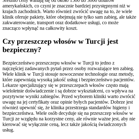
Średnio ceny wahają się od około 1500 do 3000 dolarów
amerykańskich, co czyni je znacznie bardziej przystępnymi niż w
krajach zachodnich. Warto również zwrócić uwagę na to, że wiele
klinik oferuje pakiety, które obejmują nie tylko sam zabieg, ale także
zakwaterowanie, transport oraz dodatkowe usługi, co może
znacząco wpłynąć na całkowity koszt.
Czy przeszczep włosów w Turcji jest
bezpieczny?
Bezpieczeństwo przeszczepu włosów w Turcji to jedno z
najczęściej zadawanych pytań przez osoby rozważające ten zabieg.
Wiele klinik w Turcji stosuje nowoczesne technologie oraz metody,
które zapewniają wysoką jakość usług i bezpieczeństwo pacjentów.
Lekarze specjalizujący się w przeszczepach włosów często mają
wieloletnie doświadczenie i są dobrze wykształceni, co wpływa na
pozytywne wyniki zabiegów. Przed wyborem kliniki warto zwrócić
uwagę na jej certyfikaty oraz opinie byłych pacjentów. Dobrze jest
również upewnić się, że klinika przestrzega standardów higieny i
bezpieczeństwa. Wiele osób decyduje się na przeszczep włosów w
Turcji ze względu na korzystne ceny, ale równie ważne jest, aby nie
kierować się wyłącznie ceną, lecz także jakością świadczonych
usług.