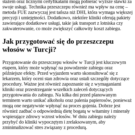
stażem oraz licznymi certyfikatami mogą pobierać wyższe stawki za
swoje usługi. Technika przeszczepu również ma wpływ na cenę –
metoda FUE zazwyczaj jest tańsza niż DHI, która wymaga większej
precyzji i umiejętności. Dodatkowo, niektóre kliniki oferują pakiety
zawierające dodatkowe usługi, takie jak transport z lotniska czy
zakwaterowanie, co może zwiększyć całkowity koszt zabiegu.
Jak przygotować się do przeszczepu
włosów w Turcji?
Przygotowanie do przeszczepu włosów w Turcji jest kluczowym
etapem, który może wpłynąć na powodzenie zabiegu oraz
późniejsze efekty. Przed wyjazdem warto skonsultować się z
lekarzem, który oceni stan zdrowia oraz ustali szczegóły dotyczące
procedury. Ważne jest również zapoznanie się z wymaganiami
kliniki oraz przestrzeganie wszelkich zaleceń dotyczących
przygotowania do zabiegu. Na kilka dni przed planowanym
terminem warto unikać alkoholu oraz palenia papierosów, ponieważ
mogą one negatywnie wpłynąć na proces gojenia. Dobrze jest
również zadbać o odpowiednią dietę bogatą w witaminy i minerały
wspierające zdrowy wzrost włosów. W dniu zabiegu należy
przybyć do kliniki wypoczętym i zrelaksowanym, aby
zminimalizować stres związany z procedurą.