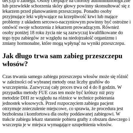
decyzji o zabiegu. Osoby cierpiące na choroby autoimmunologiczne
lub przewlekłe schorzenia skóry głowy powinny skonsultować się z
lekarzem przed planowaniem przeszczepu. Ponadto osoby
przyjmujące leki wpływające na krzepliwość krwi lub mające
problemy z układem sercowo-naczyniowym powinny być ostrożne i
omówić swoje schorzenia z lekarzem prowadzącym. Również
osoby poniżej 18 roku życia nie są zazwyczaj kwalifikowane do
tego typu zabiegów ze względu na niedojrzałość organizmu i
zmiany hormonalne, które mogą wpłynąć na wyniki przeszczepu.
Jak długo trwa sam zabieg przeszczepu
włosów?
Czas trwania samego zabiegu przeszczepu włosów może się różnić
w zależności od wybranej metody oraz liczby graftów do
wszczepienia. Zazwyczaj cały proces trwa od 4 do 8 godzin. W
przypadku metody FUE czas ten może być krótszy niż przy
metodzie DHI ze względu na różnice w technice pobierania
jednostek włosowych. Przed rozpoczęciem zabiegu pacjent
otrzymuje znieczulenie miejscowe, co sprawia, że procedura jest
bezbolesna i komfortowa dla osoby poddawanej zabiegowi. W
trakcie zabiegu lekarz starannie pobiera grafty z obszaru dawczego i
wszczepia je w miejsca wymagające uzupełnienia włosów.