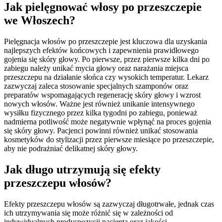
Jak pielęgnować włosy po przeszczepie
we Włoszech?
Pielęgnacja włosów po przeszczepie jest kluczowa dla uzyskania
najlepszych efektów końcowych i zapewnienia prawidłowego
gojenia się skóry głowy. Po pierwsze, przez pierwsze kilka dni po
zabiegu należy unikać mycia głowy oraz narażania miejsca
przeszczepu na działanie słońca czy wysokich temperatur. Lekarz
zazwyczaj zaleca stosowanie specjalnych szamponów oraz
preparatów wspomagających regenerację skóry głowy i wzrost
nowych włosów. Ważne jest również unikanie intensywnego
wysiłku fizycznego przez kilka tygodni po zabiegu, ponieważ
nadmierna potliwość może negatywnie wpłynąć na proces gojenia
się skóry głowy. Pacjenci powinni również unikać stosowania
kosmetyków do stylizacji przez pierwsze miesiące po przeszczepie,
aby nie podrażniać delikatnej skóry głowy.
Jak długo utrzymują się efekty
przeszczepu włosów?
Efekty przeszczepu włosów są zazwyczaj długotrwałe, jednak czas
ich utrzymywania się może różnić się w zależności od
indywidualnych predyspozycji pacjenta oraz jakości