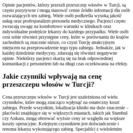
Opinie pacjentów, którzy przeszli przeszczep włosów w Turcji, są
często pozytywne i mogą stanowić cenne źródło informacji dla osób
rozważających ten zabieg. Wiele osób podkreśla wysoką jakość
usług oraz profesjonalizm personelu medycznego. Pacjenci często
zwracają uwagę na komfortowe warunki w klinikach oraz
indywidualne podejście lekarzy do każdego przypadku. Wiele osób
ceni sobie również przystępne ceny, które w porównaniu do krajów
zachodnich są znacznie niższe, co czyni Turcję atrakcyjnym
miejscem na przeprowadzenie tego typu zabiegu. Jednakże, jak w
każdej dziedzinie medycyny, zdarzają się również negatywne
opinie. Niektórzy pacjenci skarżą się na brak odpowiedniej
komunikacji z personelem lub na długi czas oczekiwania na efekty.
Jakie czynniki wpływają na cenę
przeszczepu włosów w Turcji?
Cena przeszczepu włosów w Turcji jest uzależniona od wielu
czynników, które mogą znacząco wpłynąć na ostateczny koszt
zabiegu. Przede wszystkim, lokalizacja kliniki ma duże znaczenie –
placówki znajdujące się w większych miastach, takich jak Stambuł
czy Ankara, mogą oferować wyższe ceny ze względu na większe
koszty operacyjne. Kolejnym czynnikiem jest doświadczenie i
renoma lekarza wykonującego zabieg. Specjaliści z wieloletnim