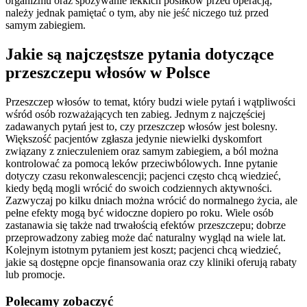
organizmu oraz spożywanie lekkich posiłków przed operacją;
należy jednak pamiętać o tym, aby nie jeść niczego tuż przed
samym zabiegiem.
Jakie są najczęstsze pytania dotyczące
przeszczepu włosów w Polsce
Przeszczep włosów to temat, który budzi wiele pytań i wątpliwości
wśród osób rozważających ten zabieg. Jednym z najczęściej
zadawanych pytań jest to, czy przeszczep włosów jest bolesny.
Większość pacjentów zgłasza jedynie niewielki dyskomfort
związany z znieczuleniem oraz samym zabiegiem, a ból można
kontrolować za pomocą leków przeciwbólowych. Inne pytanie
dotyczy czasu rekonwalescencji; pacjenci często chcą wiedzieć,
kiedy będą mogli wrócić do swoich codziennych aktywności.
Zazwyczaj po kilku dniach można wrócić do normalnego życia, ale
pełne efekty mogą być widoczne dopiero po roku. Wiele osób
zastanawia się także nad trwałością efektów przeszczepu; dobrze
przeprowadzony zabieg może dać naturalny wygląd na wiele lat.
Kolejnym istotnym pytaniem jest koszt; pacjenci chcą wiedzieć,
jakie są dostępne opcje finansowania oraz czy kliniki oferują rabaty
lub promocje.
Polecamy zobaczyć