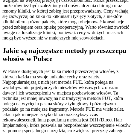
względu na większą precyzję i czasochłonność. Koszt przeszczepu
może również być uzależniony od doświadczenia chirurga oraz
renomy kliniki, w której zabieg jest przeprowadzany. Ceny wahają
się zazwyczaj od kilku do kilkunastu tysięcy złotych, a niektóre
kliniki oferują różne pakiety, które mogą obejmować konsultacje
przed zabiegiem oraz opiekę pooperacyjną. Warto również zwrócić
uwagę na lokalizację kliniki, ponieważ ceny w dużych miastach
mogą być wyższe niż w mniejszych miejscowościach.
Jakie są najczęstsze metody przeszczepu
włosów w Polsce
W Polsce dostępnych jest kilka metod przeszczepu włosów, z
których każda ma swoje unikalne cechy oraz zalety.
Najpopularniejszą z nich jest metoda FUE, która polega na
wydobywaniu pojedynczych mieszków włosowych z obszaru
dawcy i ich wszczepieniu w miejsca pozbawione włosów. Ta
technika jest mniej inwazyjna niż tradycyjna metoda FUT, która
polega na wycięciu pasma skóry z tyłu głowy i późniejszym
podziale go na mniejsze fragmenty. Metoda FUE ma wiele zalet,
takich jak mniejsze ryzyko blizn oraz szybszy czas
rekonwalescencji. Inną popularną metodą jest DHI (Direct Hair
Implantation), która pozwala na bezpośrednie wszczepienie włosów
za pomocą specjalnego narzędzia, co zwiększa precyzję zabiegu.