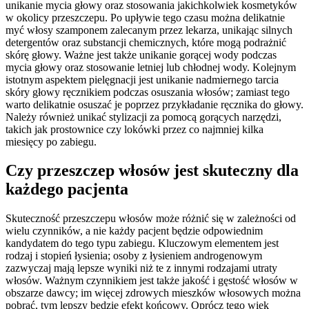
unikanie mycia głowy oraz stosowania jakichkolwiek kosmetyków
w okolicy przeszczepu. Po upływie tego czasu można delikatnie
myć włosy szamponem zalecanym przez lekarza, unikając silnych
detergentów oraz substancji chemicznych, które mogą podrażnić
skórę głowy. Ważne jest także unikanie gorącej wody podczas
mycia głowy oraz stosowanie letniej lub chłodnej wody. Kolejnym
istotnym aspektem pielęgnacji jest unikanie nadmiernego tarcia
skóry głowy ręcznikiem podczas osuszania włosów; zamiast tego
warto delikatnie osuszać je poprzez przykładanie ręcznika do głowy.
Należy również unikać stylizacji za pomocą gorących narzędzi,
takich jak prostownice czy lokówki przez co najmniej kilka
miesięcy po zabiegu.
Czy przeszczep włosów jest skuteczny dla
każdego pacjenta
Skuteczność przeszczepu włosów może różnić się w zależności od
wielu czynników, a nie każdy pacjent będzie odpowiednim
kandydatem do tego typu zabiegu. Kluczowym elementem jest
rodzaj i stopień łysienia; osoby z łysieniem androgenowym
zazwyczaj mają lepsze wyniki niż te z innymi rodzajami utraty
włosów. Ważnym czynnikiem jest także jakość i gęstość włosów w
obszarze dawcy; im więcej zdrowych mieszków włosowych można
pobrać, tym lepszy będzie efekt końcowy. Oprócz tego wiek