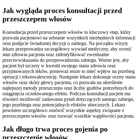
Jak wygląda proces konsultacji przed
przeszczepem włosów
Konsultacja przed przeszczepem włosów to kluczowy etap, który
pozwala pacjentowi na zebranie wszystkich niezbędnych informacji
oraz podjęcie świadomej decyzji o zabiegu. Na początku wizyty
lekarz przeprowadza szczegółowy wywiad medyczny, aby ocenić
stan zdrowia pacjenta oraz zidentyfikować ewentualne
przeciwwskazania do przeprowadzenia zabiegu. Ważne jest, aby
pacjent był szczery w kwestii swojego stanu zdrowia oraz
przyjmowanych leków, ponieważ może to mieć wpływ na przebieg
operacji i rekonwalescencję. Następnie lekarz dokonuje oceny stanu
włosów oraz skóry głowy pacjenta, co pozwala na określenie
najlepszej metody przeszczepu oraz liczby graftów potrzebnych do
osiągnięcia oczekiwanego efektu. Podczas konsultacji pacjent ma
również możliwość zadawania pytań dotyczących samego zabiegu,
jego przebiegu oraz potencjalnych efektów ubocznych. Lekarz
powinien szczegółowo omówić wszystkie aspekty związane z
przeszczepem włosów oraz rozwiać wszelkie wątpliwości pacjenta.
Jak długo trwa proces gojenia po
przeszczepie włosów