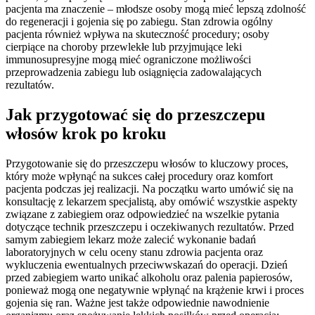
pacjenta ma znaczenie – młodsze osoby mogą mieć lepszą zdolność
do regeneracji i gojenia się po zabiegu. Stan zdrowia ogólny
pacjenta również wpływa na skuteczność procedury; osoby
cierpiące na choroby przewlekłe lub przyjmujące leki
immunosupresyjne mogą mieć ograniczone możliwości
przeprowadzenia zabiegu lub osiągnięcia zadowalających
rezultatów.
Jak przygotować się do przeszczepu
włosów krok po kroku
Przygotowanie się do przeszczepu włosów to kluczowy proces,
który może wpłynąć na sukces całej procedury oraz komfort
pacjenta podczas jej realizacji. Na początku warto umówić się na
konsultację z lekarzem specjalistą, aby omówić wszystkie aspekty
związane z zabiegiem oraz odpowiedzieć na wszelkie pytania
dotyczące technik przeszczepu i oczekiwanych rezultatów. Przed
samym zabiegiem lekarz może zalecić wykonanie badań
laboratoryjnych w celu oceny stanu zdrowia pacjenta oraz
wykluczenia ewentualnych przeciwwskazań do operacji. Dzień
przed zabiegiem warto unikać alkoholu oraz palenia papierosów,
ponieważ mogą one negatywnie wpłynąć na krążenie krwi i proces
gojenia się ran. Ważne jest także odpowiednie nawodnienie