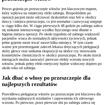
Proces gojenia po przeszczepie włosów jest kluczowym etapem,
który wpływa na ostateczny efekt zabiegu. Bezpośrednio po
operacji pacjent może odczuwać dyskomfort oraz ból w okolicy
dawcy i miejsca przeszczepu, co jest normalne i zazwyczaj ustępuje
w ciągu kilku dni. W ciągu pierwszych 48 godzin po zabiegu zaleca
się unikanie intensywnego wysiłku fizycznego oraz dbanie o
higienę miejsca operacji. Po około tygodniu od zabiegu większość
pacjentów wraca do normalnych aktywności życiowych, jednak
pełne gojenie może trwać nawet kilka miesięcy. W tym czasie
ważne jest przestrzeganie zaleceń lekarza dotyczących pielęgnacji
skóry głowy oraz unikania ekspozycji na słońce czy stosowania
kosmetyków chemicznych w okolicy przeszczepu. Po około trzech
miesiącach można zauważyć pierwsze efekty wzrostu nowych
włosów, jednak pełny efekt estetyczny będzie widoczny dopiero po
około roku od zabiegu.
Jak dbać o włosy po przeszczepie dla
najlepszych rezultatów
Prawidłowa pielęgnacja włosów po przeszczepie jest kluczowa dla
uzyskania najlepszych rezultatów i zapewnienia ich zdrowego
wzrostu. Po pierwsze, przez pierwsze dni po zabiegu zaleca się