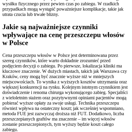
wysiłku fizycznego przez pewien czas po zabiegu. W rzadkich
przypadkach mogą wystąpić poważniejsze komplikacje, takie jak
utrata czucia lub trwałe blizny.
Jakie są najważniejsze czynniki
wpływające na cenę przeszczepu włosów
w Polsce
Cena przeszczepu włosów w Polsce jest determinowana przez
szereg czynników, które warto dokładnie zrozumieć przed
podjęciem decyzji o zabiegu. Po pierwsze, lokalizacja kliniki ma
kluczowe znaczenie. W dużych miastach, takich jak Warszawa czy
Kraków, ceny mogą być znacznie wyższe niż w mniejszych
miejscowościach. To wynika z wyższych kosztów utrzymania oraz
większej konkurencji na rynku. Kolejnym istotnym czynnikiem jest
doświadczenie i renoma chirurga wykonującego zabieg. Specjaliści
z wieloletnim stażem oraz pozytywnymi opiniami pacjentów mogą
pobierać wyższe opłaty za swoje usługi. Technika przeszczepu
również wpływa na ostateczny koszt; jak wcześniej wspomniano,
metoda FUE jest zazwyczaj droższa niż FUT. Dodatkowo, liczba
przeszczepianych graftów ma znaczenie – im więcej włosów
zostanie przeszczepionych, tym wyższy będzie koszt całego
zabiegu.