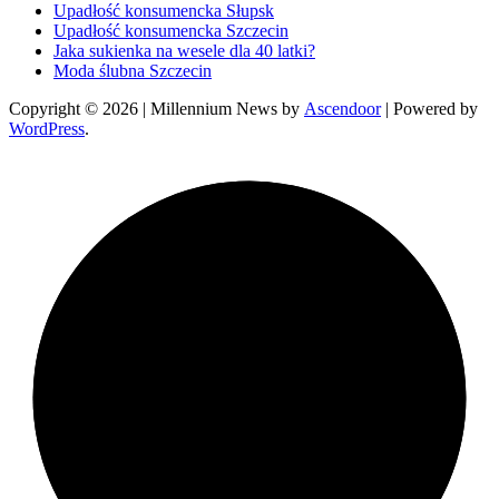
Upadłość konsumencka Słupsk
Upadłość konsumencka Szczecin
Jaka sukienka na wesele dla 40 latki?
Moda ślubna Szczecin
Copyright © 2026
| Millennium News by
Ascendoor
| Powered by
WordPress
.