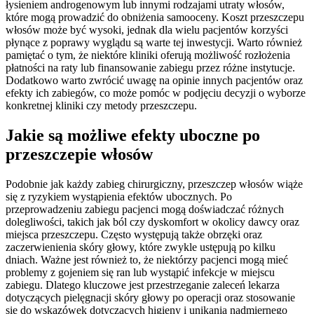
łysieniem androgenowym lub innymi rodzajami utraty włosów,
które mogą prowadzić do obniżenia samooceny. Koszt przeszczepu
włosów może być wysoki, jednak dla wielu pacjentów korzyści
płynące z poprawy wyglądu są warte tej inwestycji. Warto również
pamiętać o tym, że niektóre kliniki oferują możliwość rozłożenia
płatności na raty lub finansowanie zabiegu przez różne instytucje.
Dodatkowo warto zwrócić uwagę na opinie innych pacjentów oraz
efekty ich zabiegów, co może pomóc w podjęciu decyzji o wyborze
konkretnej kliniki czy metody przeszczepu.
Jakie są możliwe efekty uboczne po
przeszczepie włosów
Podobnie jak każdy zabieg chirurgiczny, przeszczep włosów wiąże
się z ryzykiem wystąpienia efektów ubocznych. Po
przeprowadzeniu zabiegu pacjenci mogą doświadczać różnych
dolegliwości, takich jak ból czy dyskomfort w okolicy dawcy oraz
miejsca przeszczepu. Często występują także obrzęki oraz
zaczerwienienia skóry głowy, które zwykle ustępują po kilku
dniach. Ważne jest również to, że niektórzy pacjenci mogą mieć
problemy z gojeniem się ran lub wystąpić infekcje w miejscu
zabiegu. Dlatego kluczowe jest przestrzeganie zaleceń lekarza
dotyczących pielęgnacji skóry głowy po operacji oraz stosowanie
się do wskazówek dotyczących higieny i unikania nadmiernego