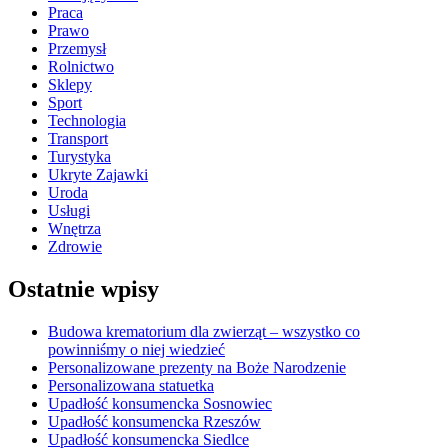
Praca
Prawo
Przemysł
Rolnictwo
Sklepy
Sport
Technologia
Transport
Turystyka
Ukryte Zajawki
Uroda
Usługi
Wnętrza
Zdrowie
Ostatnie wpisy
Budowa krematorium dla zwierząt – wszystko co
powinniśmy o niej wiedzieć
Personalizowane prezenty na Boże Narodzenie
Personalizowana statuetka
Upadłość konsumencka Sosnowiec
Upadłość konsumencka Rzeszów
Upadłość konsumencka Siedlce