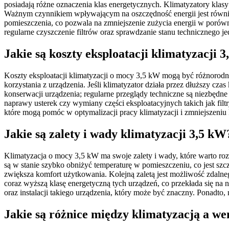
posiadają różne oznaczenia klas energetycznych. Klimatyzatory kla
Ważnym czynnikiem wpływającym na oszczędność energii jest równie
pomieszczenia, co pozwala na zmniejszenie zużycia energii w porów
regularne czyszczenie filtrów oraz sprawdzanie stanu technicznego je
Jakie są koszty eksploatacji klimatyzacji 
Koszty eksploatacji klimatyzacji o mocy 3,5 kW mogą być różnorodn
korzystania z urządzenia. Jeśli klimatyzator działa przez dłuższy c
konserwacji urządzenia; regularne przeglądy techniczne są niezbędn
naprawy usterek czy wymiany części eksploatacyjnych takich jak fil
które mogą pomóc w optymalizacji pracy klimatyzacji i zmniejszeniu
Jakie są zalety i wady klimatyzacji 3,5 kW
Klimatyzacja o mocy 3,5 kW ma swoje zalety i wady, które warto roz
są w stanie szybko obniżyć temperaturę w pomieszczeniu, co jest szc
zwiększa komfort użytkowania. Kolejną zaletą jest możliwość zdaln
coraz wyższą klasę energetyczną tych urządzeń, co przekłada się na
oraz instalacji takiego urządzenia, który może być znaczny. Ponad
Jakie są różnice między klimatyzacją a we