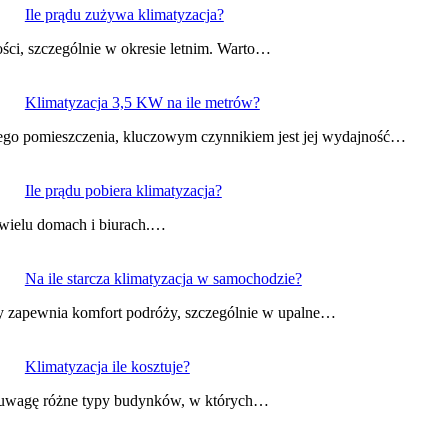
Ile prądu zużywa klimatyzacja?
ości, szczególnie w okresie letnim. Warto…
Klimatyzacja 3,5 KW na ile metrów?
zego pomieszczenia, kluczowym czynnikiem jest jej wydajność…
Ile prądu pobiera klimatyzacja?
w wielu domach i biurach.…
Na ile starcza klimatyzacja w samochodzie?
y zapewnia komfort podróży, szczególnie w upalne…
Klimatyzacja ile kosztuje?
od uwagę różne typy budynków, w których…