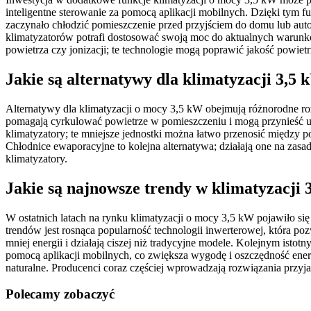
inteligentne sterowanie za pomocą aplikacji mobilnych. Dzięki tym 
zaczynało chłodzić pomieszczenie przed przyjściem do domu lub auto
klimatyzatorów potrafi dostosować swoją moc do aktualnych warunkó
powietrza czy jonizacji; te technologie mogą poprawić jakość pow
Jakie są alternatywy dla klimatyzacji 3,5
Alternatywy dla klimatyzacji o mocy 3,5 kW obejmują różnorodne ro
pomagają cyrkulować powietrze w pomieszczeniu i mogą przynieść ul
klimatyzatory; te mniejsze jednostki można łatwo przenosić między 
Chłodnice ewaporacyjne to kolejna alternatywa; działają one na zas
klimatyzatory.
Jakie są najnowsze trendy w klimatyzacji
W ostatnich latach na rynku klimatyzacji o mocy 3,5 kW pojawiło si
trendów jest rosnąca popularność technologii inwerterowej, która p
mniej energii i działają ciszej niż tradycyjne modele. Kolejnym ist
pomocą aplikacji mobilnych, co zwiększa wygodę i oszczędność ene
naturalne. Producenci coraz częściej wprowadzają rozwiązania przyj
Polecamy zobaczyć