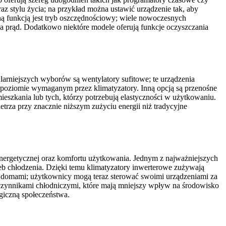
z stylu życia; na przykład można ustawić urządzenie tak, aby
ną funkcją jest tryb oszczędnościowy; wiele nowoczesnych
a prąd. Dodatkowo niektóre modele oferują funkcje oczyszczania
arniejszych wyborów są wentylatory sufitowe; te urządzenia
a poziomie wymaganym przez klimatyzatory. Inną opcją są przenośne
eszkania lub tych, którzy potrzebują elastyczności w użytkowaniu.
trza przy znacznie niższym zużyciu energii niż tradycyjne
 energetycznej oraz komfortu użytkowania. Jednym z najważniejszych
eb chłodzenia. Dzięki temu klimatyzatory inwerterowe zużywają
nymi domami; użytkownicy mogą teraz sterować swoimi urządzeniami za
 czynnikami chłodniczymi, które mają mniejszy wpływ na środowisko
giczną społeczeństwa.