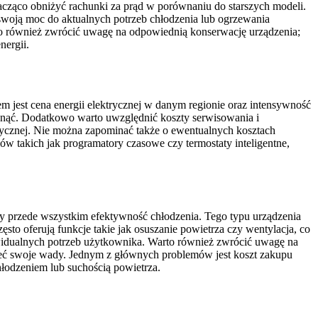
acząco obniżyć rachunki za prąd w porównaniu do starszych modeli.
woją moc do aktualnych potrzeb chłodzenia lub ogrzewania
rto również zwrócić uwagę na odpowiednią konserwację urządzenia;
nergii.
 jest cena energii elektrycznej w danym regionie oraz intensywność
rosnąć. Dodatkowo warto uwzględnić koszty serwisowania i
etycznej. Nie można zapominać także o ewentualnych kosztach
ów takich jak programatory czasowe czy termostaty inteligentne,
ży przede wszystkim efektywność chłodzenia. Tego typu urządzenia
to oferują funkcje takie jak osuszanie powietrza czy wentylacja, co
ywidualnych potrzeb użytkownika. Warto również zwrócić uwagę na
 mieć swoje wady. Jednym z głównych problemów jest koszt zakupu
łodzeniem lub suchością powietrza.