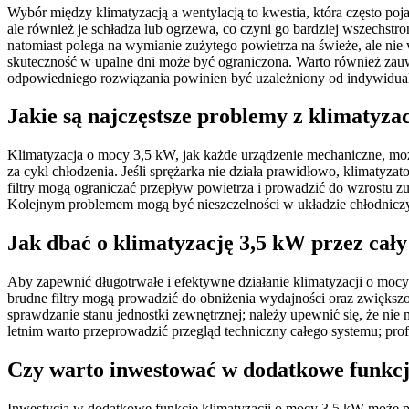
Wybór między klimatyzacją a wentylacją to kwestia, która często po
ale również je schładza lub ogrzewa, co czyni go bardziej wszechstro
natomiast polega na wymianie zużytego powietrza na świeże, ale nie 
skuteczność w upalne dni może być ograniczona. Warto również zauw
odpowiedniego rozwiązania powinien być uzależniony od indywidu
Jakie są najczęstsze problemy z klimatyza
Klimatyzacja o mocy 3,5 kW, jak każde urządzenie mechaniczne, może
za cykl chłodzenia. Jeśli sprężarka nie działa prawidłowo, klimatyza
filtry mogą ograniczać przepływ powietrza i prowadzić do wzrostu zu
Kolejnym problemem mogą być nieszczelności w układzie chłodniczy
Jak dbać o klimatyzację 3,5 kW przez cały
Aby zapewnić długotrwałe i efektywne działanie klimatyzacji o mocy
brudne filtry mogą prowadzić do obniżenia wydajności oraz zwiększo
sprawdzanie stanu jednostki zewnętrznej; należy upewnić się, że nie
letnim warto przeprowadzić przegląd techniczny całego systemu; pro
Czy warto inwestować w dodatkowe funkcj
Inwestycja w dodatkowe funkcje klimatyzacji o mocy 3,5 kW może p