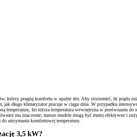
 którzy pragną komfortu w upalne dni. Aby zrozumieć, ile prądu zuż
st, jak długo klimatyzator pracuje w ciągu dnia. W przypadku intensyw
ną temperaturę. Im niższa temperatura wewnętrzna w porównaniu do te
ównież ma znaczenie; starsze modele mogą być mniej efektywne i zużyw
 do utrzymania komfortowej temperatury.
yzację 3,5 kW?