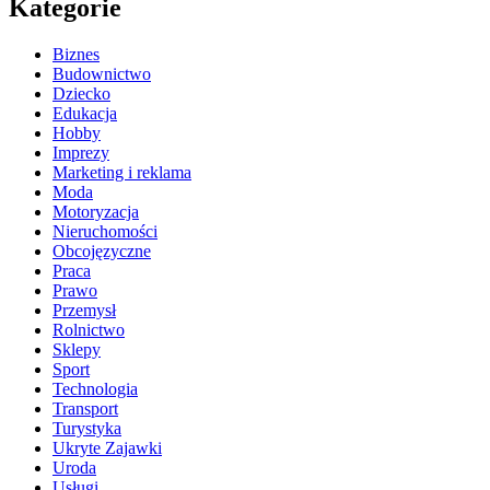
Kategorie
Biznes
Budownictwo
Dziecko
Edukacja
Hobby
Imprezy
Marketing i reklama
Moda
Motoryzacja
Nieruchomości
Obcojęzyczne
Praca
Prawo
Przemysł
Rolnictwo
Sklepy
Sport
Technologia
Transport
Turystyka
Ukryte Zajawki
Uroda
Usługi