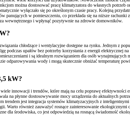
funkcjom można dostosować pracę klimatyzatora do własnych potrzeb ora
matycznie wyłączało się po określonym czasie pracy. Kolejną przydat
w panujących w pomieszczeniu, co przekłada się na niższe rachunki z
ietrza wewnętrznego i wpłynąć pozytywnie na zdrowie domowników.
 kW?
związania chłodzące i wentylacyjne dostępne na rynku. Jednym z popul
gę podczas upałów bez potrzeby korzystania z energii elektrycznej n
pomieszczeniami i są idealnym rozwiązaniem dla osób wynajmujących mi
adzie odparowywania wody i mogą skutecznie obniżać temperaturę powie
 3,5 kW?
ę wiele innowacji i trendów, które mają na celu poprawę efektywności
ozwala na płynne dostosowywanie mocy urządzenia do aktualnych potrz
otnym trendem jest integracja systemów klimatyzacyjnych z inteligent
rgii. Warto również zauważyć rosnące zainteresowanie ekologicznymi
azne dla środowiska, co jest odpowiedzią na rosnącą świadomość ekolo