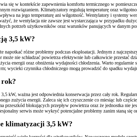
jawia się w kontekście zapewnienia komfortu termicznego w pomieszczen
nnym rozwiązaniem. Klimatyzatory regulują temperaturę oraz wilgotność
wpływa na jego temperaturę ani wilgotność. Wentylatory i systemy wenty
ażyć, że wentylacja nie zawsze jest wystarczająca w przypadku duży
alnych potrzeb użytkowników oraz warunków panujących w danym po
cją 3,5 kW?
 napotkać różne problemy podczas eksploatacji. Jednym z najczęstszy
tor może nie schładzać powietrza efektywnie lub całkowicie przestać d
życia energii oraz obniżenia wydajności chłodzenia. Warto regularnie 
m; wycieki czynnika chłodniczego mogą prowadzić do spadku wydajno
 rok?
 3,5 kW, ważna jest odpowiednia konserwacja przez cały rok. Regularn
nego zużycia energii. Zaleca się ich czyszczenie co miesiąc lub częś
 ma przeszkód blokujących przepływ powietrza oraz że jednostka nie je
fesjonalny serwis może wykryć potencjalne problemy zanim staną się 
e klimatyzacji 3,5 kW?
rzynieść wiele korzyści dla użytkowników. Nowoczesne modele często 