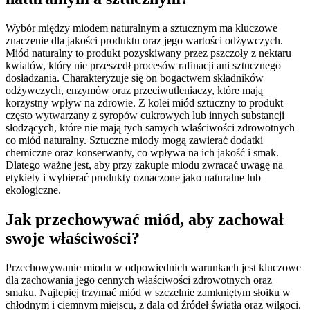
Wybór między miodem naturalnym a sztucznym ma kluczowe
znaczenie dla jakości produktu oraz jego wartości odżywczych.
Miód naturalny to produkt pozyskiwany przez pszczoły z nektaru
kwiatów, który nie przeszedł procesów rafinacji ani sztucznego
dosładzania. Charakteryzuje się on bogactwem składników
odżywczych, enzymów oraz przeciwutleniaczy, które mają
korzystny wpływ na zdrowie. Z kolei miód sztuczny to produkt
często wytwarzany z syropów cukrowych lub innych substancji
słodzących, które nie mają tych samych właściwości zdrowotnych
co miód naturalny. Sztuczne miody mogą zawierać dodatki
chemiczne oraz konserwanty, co wpływa na ich jakość i smak.
Dlatego ważne jest, aby przy zakupie miodu zwracać uwagę na
etykiety i wybierać produkty oznaczone jako naturalne lub
ekologiczne.
Jak przechowywać miód, aby zachował
swoje właściwości?
Przechowywanie miodu w odpowiednich warunkach jest kluczowe
dla zachowania jego cennych właściwości zdrowotnych oraz
smaku. Najlepiej trzymać miód w szczelnie zamkniętym słoiku w
chłodnym i ciemnym miejscu, z dala od źródeł światła oraz wilgoci.