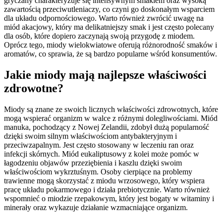
gryczany charakteryzuje się intensywnym smakiem oraz wysoką
zawartością przeciwutleniaczy, co czyni go doskonałym wsparciem
dla układu odpornościowego. Warto również zwrócić uwagę na
miód akacjowy, który ma delikatniejszy smak i jest często polecany
dla osób, które dopiero zaczynają swoją przygodę z miodem.
Oprócz tego, miody wielokwiatowe oferują różnorodność smaków i
aromatów, co sprawia, że są bardzo popularne wśród konsumentów.
Jakie miody mają najlepsze właściwości
zdrowotne?
Miody są znane ze swoich licznych właściwości zdrowotnych, które
mogą wspierać organizm w walce z różnymi dolegliwościami. Miód
manuka, pochodzący z Nowej Zelandii, zdobył dużą popularność
dzięki swoim silnym właściwościom antybakteryjnym i
przeciwzapalnym. Jest często stosowany w leczeniu ran oraz
infekcji skórnych. Miód eukaliptusowy z kolei może pomóc w
łagodzeniu objawów przeziębienia i kaszlu dzięki swoim
właściwościom wykrztuśnym. Osoby cierpiące na problemy
trawienne mogą skorzystać z miodu wrzosowego, który wspiera
pracę układu pokarmowego i działa prebiotycznie. Warto również
wspomnieć o miodzie rzepakowym, który jest bogaty w witaminy i
minerały oraz wykazuje działanie wzmacniające organizm.