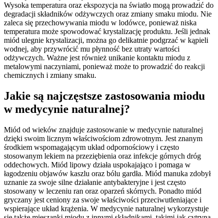
Wysoka temperatura oraz ekspozycja na światło mogą prowadzić do
degradacji składników odżywczych oraz zmiany smaku miodu. Nie
zaleca się przechowywania miodu w lodówce, ponieważ niska
temperatura może spowodować krystalizację produktu. Jeśli jednak
miód ulegnie krystalizacji, można go delikatnie podgrzać w kąpieli
wodnej, aby przywrócić mu płynność bez utraty wartości
odżywczych. Ważne jest również unikanie kontaktu miodu z
metalowymi naczyniami, ponieważ może to prowadzić do reakcji
chemicznych i zmiany smaku.
Jakie są najczęstsze zastosowania miodu
w medycynie naturalnej?
Miód od wieków znajduje zastosowanie w medycynie naturalnej
dzięki swoim licznym właściwościom zdrowotnym. Jest znanym
środkiem wspomagającym układ odpornościowy i często
stosowanym lekiem na przeziębienia oraz infekcje górnych dróg
oddechowych. Miód lipowy działa uspokajająco i pomaga w
łagodzeniu objawów kaszlu oraz bólu gardła. Miód manuka zdobył
uznanie za swoje silne działanie antybakteryjne i jest często
stosowany w leczeniu ran oraz oparzeń skórnych. Ponadto miód
gryczany jest ceniony za swoje właściwości przeciwutleniające i
wspierające układ krążenia. W medycynie naturalnej wykorzystuje
się także mieszanki miodu z innymi składnikami, takimi jak cytryna