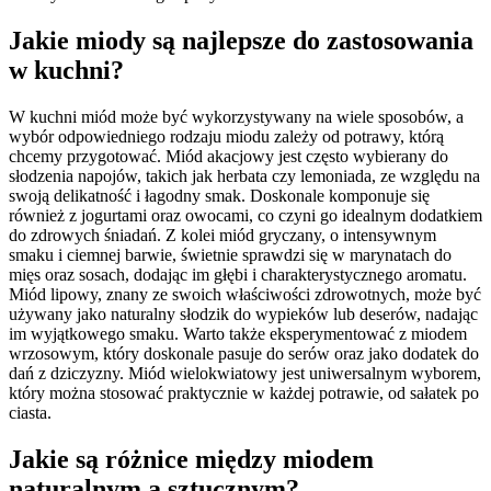
Jakie miody są najlepsze do zastosowania
w kuchni?
W kuchni miód może być wykorzystywany na wiele sposobów, a
wybór odpowiedniego rodzaju miodu zależy od potrawy, którą
chcemy przygotować. Miód akacjowy jest często wybierany do
słodzenia napojów, takich jak herbata czy lemoniada, ze względu na
swoją delikatność i łagodny smak. Doskonale komponuje się
również z jogurtami oraz owocami, co czyni go idealnym dodatkiem
do zdrowych śniadań. Z kolei miód gryczany, o intensywnym
smaku i ciemnej barwie, świetnie sprawdzi się w marynatach do
mięs oraz sosach, dodając im głębi i charakterystycznego aromatu.
Miód lipowy, znany ze swoich właściwości zdrowotnych, może być
używany jako naturalny słodzik do wypieków lub deserów, nadając
im wyjątkowego smaku. Warto także eksperymentować z miodem
wrzosowym, który doskonale pasuje do serów oraz jako dodatek do
dań z dziczyzny. Miód wielokwiatowy jest uniwersalnym wyborem,
który można stosować praktycznie w każdej potrawie, od sałatek po
ciasta.
Jakie są różnice między miodem
naturalnym a sztucznym?