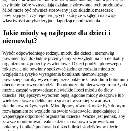
czy imbir, które wzmacniają działanie zdrowotne tych produktów.
Miód może być również stosowany jako składnik maseczek
nawilżających czy regenerujących skórę ze względu na swoje
właściwości antybakteryjne i łagodzące podrażnienia.
Jakie miody są najlepsze dla dzieci i
niemowląt?
Wybór odpowiedniego rodzaju miodu dla dzieci i niemowląt
powinien być dokładnie przemyślany ze względu na ich delikatny
organizm oraz potrzeby żywieniowe. Dzieci poniżej pierwszego
roku życia nie powinny spożywać żadnego rodzaju miodu ze
względu na ryzyko wystąpienia botulizmu niemowlęcego –
poważnej choroby wywołanej przez bakterie Clostridium botulinum
obecne w surowym miodzie. Po ukończeniu pierwszego roku życia
można zacząć wprowadzać niewielkie ilości miodu do diety
dziecka. Najlepszym wyborem będą łagodne miody akacjowe lub
wielokwiatowe o delikatnym smaku i wysokiej zawartości
składników odżywczych. Miód lipowy również może być dobrym
rozwiązaniem ze względu na swoje właściwości uspokajające i
wspierające odporność organizmu dziecka. Ważne jest jednak, aby
zawsze monitorować reakcje dziecka na nowo wprowadzane
pokarmy i unikać podawania dużych ilości słodzików w diecie