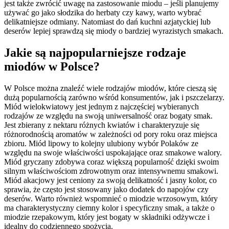
jest także zwrócić uwagę na zastosowanie miodu – jeśli planujemy
używać go jako słodzika do herbaty czy kawy, warto wybrać
delikatniejsze odmiany. Natomiast do dań kuchni azjatyckiej lub
deserów lepiej sprawdzą się miody o bardziej wyrazistych smakach.
Jakie są najpopularniejsze rodzaje
miodów w Polsce?
W Polsce można znaleźć wiele rodzajów miodów, które cieszą się
dużą popularnością zarówno wśród konsumentów, jak i pszczelarzy.
Miód wielokwiatowy jest jednym z najczęściej wybieranych
rodzajów ze względu na swoją uniwersalność oraz bogaty smak.
Jest zbierany z nektaru różnych kwiatów i charakteryzuje się
różnorodnością aromatów w zależności od pory roku oraz miejsca
zbioru. Miód lipowy to kolejny ulubiony wybór Polaków ze
względu na swoje właściwości uspokajające oraz smakowe walory.
Miód gryczany zdobywa coraz większą popularność dzięki swoim
silnym właściwościom zdrowotnym oraz intensywnemu smakowi.
Miód akacjowy jest ceniony za swoją delikatność i jasny kolor, co
sprawia, że często jest stosowany jako dodatek do napojów czy
deserów. Warto również wspomnieć o miodzie wrzosowym, który
ma charakterystyczny ciemny kolor i specyficzny smak, a także o
miodzie rzepakowym, który jest bogaty w składniki odżywcze i
idealny do codziennego spożycia.