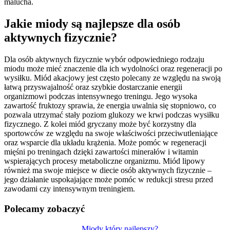
malucha.
Jakie miody są najlepsze dla osób
aktywnych fizycznie?
Dla osób aktywnych fizycznie wybór odpowiedniego rodzaju
miodu może mieć znaczenie dla ich wydolności oraz regeneracji po
wysiłku. Miód akacjowy jest często polecany ze względu na swoją
łatwą przyswajalność oraz szybkie dostarczanie energii
organizmowi podczas intensywnego treningu. Jego wysoka
zawartość fruktozy sprawia, że energia uwalnia się stopniowo, co
pozwala utrzymać stały poziom glukozy we krwi podczas wysiłku
fizycznego. Z kolei miód gryczany może być korzystny dla
sportowców ze względu na swoje właściwości przeciwutleniające
oraz wsparcie dla układu krążenia. Może pomóc w regeneracji
mięśni po treningach dzięki zawartości minerałów i witamin
wspierających procesy metaboliczne organizmu. Miód lipowy
również ma swoje miejsce w diecie osób aktywnych fizycznie –
jego działanie uspokajające może pomóc w redukcji stresu przed
zawodami czy intensywnym treningiem.
Polecamy zobaczyć
Miody który najlepszy?