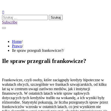
Skip
to
content
Szukaj:
Subscribe
Home
Prawo
Ile spraw przegrali frankowicze?
Ile spraw przegrali frankowicze?
Frankowicze, czyli osoby, które zaciągnęły kredyty hipoteczne w
walutach obcych, szczególnie we frankach szwajcarskich, od kilku
lat są w centrum uwagi zarówno mediów, jak i instytucji
finansowych. W ostatnich latach wiele spraw sądowych
dotyczących tych kredytów trafiło na wokandę, a ich wyniki były
różnorodne. Statystyki pokazują, że liczba przegranych spraw przez
frankowiczów wzrosła w ostatnich latach, co jest wynikiem nie