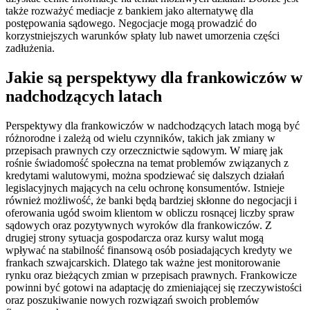
także rozważyć mediacje z bankiem jako alternatywę dla
postępowania sądowego. Negocjacje mogą prowadzić do
korzystniejszych warunków spłaty lub nawet umorzenia części
zadłużenia.
Jakie są perspektywy dla frankowiczów w
nadchodzących latach
Perspektywy dla frankowiczów w nadchodzących latach mogą być
różnorodne i zależą od wielu czynników, takich jak zmiany w
przepisach prawnych czy orzecznictwie sądowym. W miarę jak
rośnie świadomość społeczna na temat problemów związanych z
kredytami walutowymi, można spodziewać się dalszych działań
legislacyjnych mających na celu ochronę konsumentów. Istnieje
również możliwość, że banki będą bardziej skłonne do negocjacji i
oferowania ugód swoim klientom w obliczu rosnącej liczby spraw
sądowych oraz pozytywnych wyroków dla frankowiczów. Z
drugiej strony sytuacja gospodarcza oraz kursy walut mogą
wpływać na stabilność finansową osób posiadających kredyty we
frankach szwajcarskich. Dlatego tak ważne jest monitorowanie
rynku oraz bieżących zmian w przepisach prawnych. Frankowicze
powinni być gotowi na adaptację do zmieniającej się rzeczywistości
oraz poszukiwanie nowych rozwiązań swoich problemów