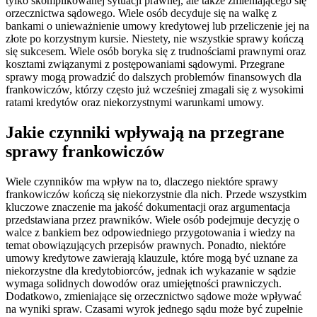
tylko skomplikowanej sytuacji prawnej, ale także zmieniającego się
orzecznictwa sądowego. Wiele osób decyduje się na walkę z
bankami o unieważnienie umowy kredytowej lub przeliczenie jej na
złote po korzystnym kursie. Niestety, nie wszystkie sprawy kończą
się sukcesem. Wiele osób boryka się z trudnościami prawnymi oraz
kosztami związanymi z postępowaniami sądowymi. Przegrane
sprawy mogą prowadzić do dalszych problemów finansowych dla
frankowiczów, którzy często już wcześniej zmagali się z wysokimi
ratami kredytów oraz niekorzystnymi warunkami umowy.
Jakie czynniki wpływają na przegrane
sprawy frankowiczów
Wiele czynników ma wpływ na to, dlaczego niektóre sprawy
frankowiczów kończą się niekorzystnie dla nich. Przede wszystkim
kluczowe znaczenie ma jakość dokumentacji oraz argumentacja
przedstawiana przez prawników. Wiele osób podejmuje decyzję o
walce z bankiem bez odpowiedniego przygotowania i wiedzy na
temat obowiązujących przepisów prawnych. Ponadto, niektóre
umowy kredytowe zawierają klauzule, które mogą być uznane za
niekorzystne dla kredytobiorców, jednak ich wykazanie w sądzie
wymaga solidnych dowodów oraz umiejętności prawniczych.
Dodatkowo, zmieniające się orzecznictwo sądowe może wpływać
na wyniki spraw. Czasami wyrok jednego sądu może być zupełnie