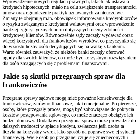
Wprowadzenie nowych regulacji prawnych, takich jak ustawa o
kredytach hipotecznych, miało na celu zwiększenie transparentności
umów oraz ograniczenie praktyk uznawanych za nieuczciwe.
Zmiany te obejmują m.in. obowiązek informowania kredytobiorców
o ryzyku związanym z kredytami walutowymi oraz wprowadzenie
bardziej rygorystycznych norm dotyczących oceny zdolności
kredytowej klientów. Równocześnie sądy zaczęły wydawać coraz
więcej korzystnych dla frankowiczów wyroków, co przyczyniło się
do wzrostu liczby osób decydujących się na walkę z bankami.
Warto również zauważyć, że niektóre banki zaczęły oferować
ugody dla swoich klientów, co może być korzystnym rozwiązaniem
dla osób zmagających się z problemami finansowymi.
Jakie są skutki przegranych spraw dla
frankowiczów
Przegrane sprawy sądowe mogą mieć poważne konsekwencje dla
frankowiczów, zarówno finansowe, jak i emocjonalne. Po pierwsze,
osoby, które przegrały proces, mogą być zobowiązane do pokrycia
kosztów postępowania sądowego, co może znacząco obciążyć ich
budżet domowy. Dodatkowo przegrana sprawa może prowadzić do
dalszych trudności w spłacie kredytu, zwłaszcza jeśli osoba ta
liczyła na korzystny wyrok jako sposób na poprawę swojej sytuacji
finansowej. Wiele osób po przegranej czuje się zniechęconych i