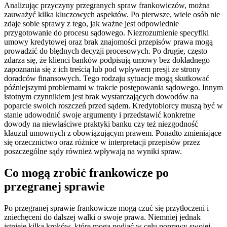
Analizując przyczyny przegranych spraw frankowiczów, można
zauważyć kilka kluczowych aspektów. Po pierwsze, wiele osób nie
zdaje sobie sprawy z tego, jak ważne jest odpowiednie
przygotowanie do procesu sądowego. Niezrozumienie specyfiki
umowy kredytowej oraz brak znajomości przepisów prawa mogą
prowadzić do błędnych decyzji procesowych. Po drugie, często
zdarza się, że klienci banków podpisują umowy bez dokładnego
zapoznania się z ich treścią lub pod wpływem presji ze strony
doradców finansowych. Tego rodzaju sytuacje mogą skutkować
późniejszymi problemami w trakcie postępowania sądowego. Innym
istotnym czynnikiem jest brak wystarczających dowodów na
poparcie swoich roszczeń przed sądem. Kredytobiorcy muszą być w
stanie udowodnić swoje argumenty i przedstawić konkretne
dowody na niewłaściwe praktyki banku czy też niezgodność
klauzul umownych z obowiązującym prawem. Ponadto zmieniające
się orzecznictwo oraz różnice w interpretacji przepisów przez
poszczególne sądy również wpływają na wyniki spraw.
Co mogą zrobić frankowicze po
przegranej sprawie
Po przegranej sprawie frankowicze mogą czuć się przytłoczeni i
zniechęceni do dalszej walki o swoje prawa. Niemniej jednak
istnieje kilka kroków, które mogą podjąć w celu poprawy swojej