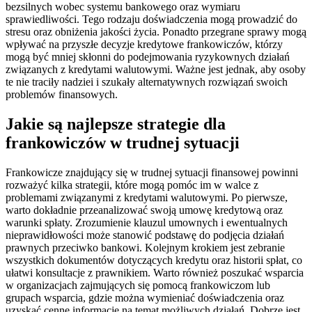
bezsilnych wobec systemu bankowego oraz wymiaru
sprawiedliwości. Tego rodzaju doświadczenia mogą prowadzić do
stresu oraz obniżenia jakości życia. Ponadto przegrane sprawy mogą
wpływać na przyszłe decyzje kredytowe frankowiczów, którzy
mogą być mniej skłonni do podejmowania ryzykownych działań
związanych z kredytami walutowymi. Ważne jest jednak, aby osoby
te nie traciły nadziei i szukały alternatywnych rozwiązań swoich
problemów finansowych.
Jakie są najlepsze strategie dla
frankowiczów w trudnej sytuacji
Frankowicze znajdujący się w trudnej sytuacji finansowej powinni
rozważyć kilka strategii, które mogą pomóc im w walce z
problemami związanymi z kredytami walutowymi. Po pierwsze,
warto dokładnie przeanalizować swoją umowę kredytową oraz
warunki spłaty. Zrozumienie klauzul umownych i ewentualnych
nieprawidłowości może stanowić podstawę do podjęcia działań
prawnych przeciwko bankowi. Kolejnym krokiem jest zebranie
wszystkich dokumentów dotyczących kredytu oraz historii spłat, co
ułatwi konsultacje z prawnikiem. Warto również poszukać wsparcia
w organizacjach zajmujących się pomocą frankowiczom lub
grupach wsparcia, gdzie można wymieniać doświadczenia oraz
uzyskać cenne informacje na temat możliwych działań. Dobrze jest