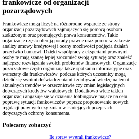
frankowicze od organizacji
pozarządowych
Frankowicze mogą liczyć na różnorodne wsparcie ze strony
organizacji pozarządowych zajmujących się pomocą osobom
zadłużonym oraz promujących prawa konsumentów. Takie
organizacje często oferują porady prawne oraz pomoc w zakresie
analizy umowy kredytowej i oceny możliwości podjęcia działań
przeciwko bankowi. Dzięki współpracy z ekspertami prawnymi
osoby te mają szansę lepiej zrozumieć swoją sytuację oraz znaleźć
najlepsze rozwiązania swoich problemów finansowych. Organizacje
pozarządowe często organizują także spotkania informacyjne oraz
warsztaty dla frankowiczów, podczas których uczestnicy mogą
dzielić się swoimi doświadczeniami i zdobywać wiedzę na temat
aktualnych trendów w orzecznictwie czy zmian legislacyjnych
dotyczących kredytów walutowych. Dodatkowo wiele takich
organizacji angażuje się w działania lobbingowe mające na celu
poprawę sytuacji frankowiczów poprzez proponowanie nowych
regulacji prawnych czy zmian w istniejących przepisach
dotyczących ochrony konsumenta.
Polecamy zobaczyć
Nawigacja
Ile spraw wygrali frankowicze?