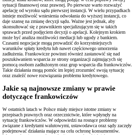
sytuacji finansowej oraz prawnej. Po pierwsze warto rozważyć
apelację od wyroku sądu pierwszej instancji. W wielu przypadkach
istnieje możliwość wniesienia odwołania do wyższej instancji, co
daje szansę na zmianę decyzji sądu. Ważne jest jednak, aby
skonsultować się z prawnikiem specjalizującym się w takich
sprawach przed podjęciem decyzji o apelacji. Kolejnym krokiem
może być analiza możliwości mediacji lub ugody z bankiem.
Czasami negocjacje mogą prowadzić do korzystniejszych
warunków spłaty kredytu lub nawet częściowego umorzenia
zadłużenia. Frankowicze powinni również zastanowić się nad
poszukiwaniem wsparcia ze strony organizacji zajmujących się
pomocą osobom zadłużonym oraz grup wsparcia dla frankowiczów.
Takie działania mogą pomóc im lepiej zrozumieć swoją sytuację
oraz znaleźć nowe rozwiązania problemu kredytowego.
Jakie są najnowsze zmiany w prawie
dotyczące frankowiczów
W ostatnich latach w Polsce miały miejsce istotne zmiany w
przepisach prawnych oraz orzecznictwie, które wpłynęły na
sytuację frankowiczów. W odpowiedzi na rosnące problemy
związane z kredytami walutowymi, ustawodawca oraz sądy zaczęły
podejmować działania mające na celu ochronę konsumentów.