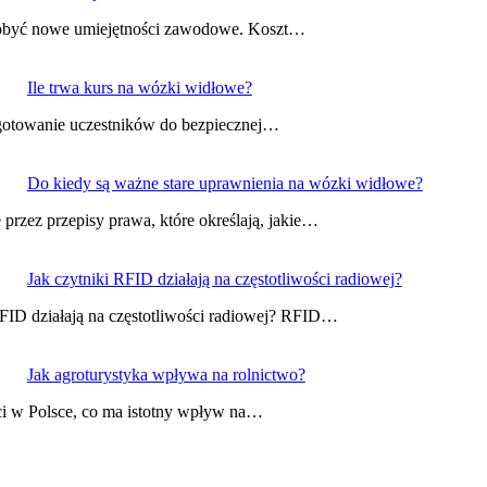
dobyć nowe umiejętności zawodowe. Koszt…
Ile trwa kurs na wózki widłowe?
ygotowanie uczestników do bezpiecznej…
Do kiedy są ważne stare uprawnienia na wózki widłowe?
rzez przepisy prawa, które określają, jakie…
Jak czytniki RFID działają na częstotliwości radiowej?
 RFID działają na częstotliwości radiowej? RFID…
Jak agroturystyka wpływa na rolnictwo?
ści w Polsce, co ma istotny wpływ na…