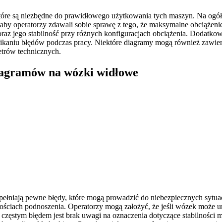
 które są niezbędne do prawidłowego użytkowania tych maszyn. Na ogó
aby operatorzy zdawali sobie sprawę z tego, że maksymalne obciążen
oraz jego stabilność przy różnych konfiguracjach obciążenia. Dodatko
ikaniu błędów podczas pracy. Niektóre diagramy mogą również zawiera
trów technicznych.
diagramów na wózki widłowe
łniają pewne błędy, które mogą prowadzić do niebezpiecznych sytuacj
ciach podnoszenia. Operatorzy mogą założyć, że jeśli wózek może uni
 częstym błędem jest brak uwagi na oznaczenia dotyczące stabilności 