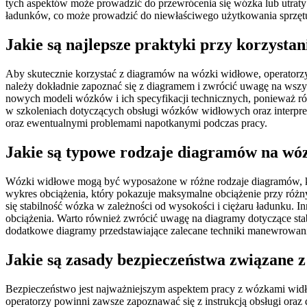
tych aspektów może prowadzić do przewrócenia się wózka lub utraty 
ładunków, co może prowadzić do niewłaściwego użytkowania sprzęt
Jakie są najlepsze praktyki przy korzyst
Aby skutecznie korzystać z diagramów na wózki widłowe, operatorzy
należy dokładnie zapoznać się z diagramem i zwrócić uwagę na wszys
nowych modeli wózków i ich specyfikacji technicznych, ponieważ ró
w szkoleniach dotyczących obsługi wózków widłowych oraz interpre
oraz ewentualnymi problemami napotkanymi podczas pracy.
Jakie są typowe rodzaje diagramów na wó
Wózki widłowe mogą być wyposażone w różne rodzaje diagramów, któ
wykres obciążenia, który pokazuje maksymalne obciążenie przy róż
się stabilność wózka w zależności od wysokości i ciężaru ładunku. I
obciążenia. Warto również zwrócić uwagę na diagramy dotyczące stab
dodatkowe diagramy przedstawiające zalecane techniki manewrowania
Jakie są zasady bezpieczeństwa związane 
Bezpieczeństwo jest najważniejszym aspektem pracy z wózkami widł
operatorzy powinni zawsze zapoznawać się z instrukcją obsługi oraz