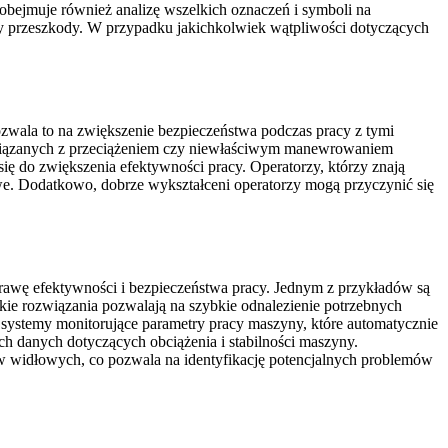
obejmuje również analizę wszelkich oznaczeń i symboli na
y przeszkody. W przypadku jakichkolwiek wątpliwości dotyczących
zwala to na zwiększenie bezpieczeństwa podczas pracy z tymi
 związanych z przeciążeniem czy niewłaściwym manewrowaniem
ię do zwiększenia efektywności pracy. Operatorzy, którzy znają
owe. Dodatkowo, dobrze wykształceni operatorzy mogą przyczynić się
rawę efektywności i bezpieczeństwa pracy. Jednym z przykładów są
akie rozwiązania pozwalają na szybkie odnalezienie potrzebnych
systemy monitorujące parametry pracy maszyny, które automatycznie
ch danych dotyczących obciążenia i stabilności maszyny.
w widłowych, co pozwala na identyfikację potencjalnych problemów