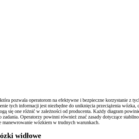
tóra pozwala operatorom na efektywne i bezpieczne korzystanie z tych
ie tych informacji jest niezbędne do uniknięcia przeciążenia wózka,
ą się one różnić w zależności od producenta. Każdy diagram powinie
 zadania. Operatorzy powinni również znać zasady dotyczące stabilno
zne manewrowanie wózkiem w trudnych warunkach.
wózki widłowe