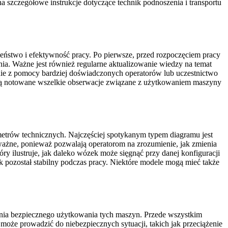
 szczegółowe instrukcje dotyczące technik podnoszenia i transportu
eństwo i efektywność pracy. Po pierwsze, przed rozpoczęciem pracy
ia. Ważne jest również regularne aktualizowanie wiedzy na temat
nie z pomocy bardziej doświadczonych operatorów lub uczestnictwo
ędą notowane wszelkie obserwacje związane z użytkowaniem maszyny
etrów technicznych. Najczęściej spotykanym typem diagramu jest
ażne, ponieważ pozwalają operatorom na zrozumienie, jak zmienia
ry ilustruje, jak daleko wózek może sięgnąć przy danej konfiguracji
k pozostał stabilny podczas pracy. Niektóre modele mogą mieć także
enia bezpiecznego użytkowania tych maszyn. Przede wszystkim
oże prowadzić do niebezpiecznych sytuacji, takich jak przeciążenie