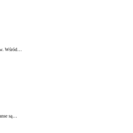
rstw. Wśród…
nanse są…