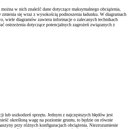
ł można w nich znaleźć dane dotyczące maksymalnego obciążenia,
ie zmienia się wraz z wysokością podnoszenia ładunku. W diagramach
wo, wiele diagramów zawiera informacje o zalecanych technikach
ć ostrzeżenia dotyczące potencjalnych zagrożeń związanych z
i lub uszkodzeń sprzętu. Jednym z najczęstszych błędów jest
eść określoną wagę na poziomie gruntu, to będzie on równie
maszyny przy różnych konfiguracjach obciążenia. Niezrozumienie