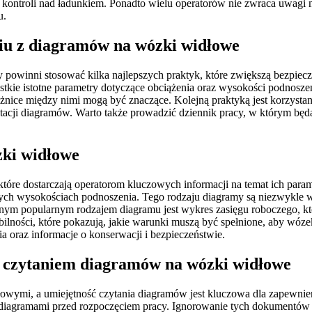
kontroli nad ładunkiem. Ponadto wielu operatorów nie zwraca uwagi na
u.
aniu z diagramów na wózki widłowe
 powinni stosować kilka najlepszych praktyk, które zwiększą bezpiecz
tkie istotne parametry dotyczące obciążenia oraz wysokości podnoszen
żnice między nimi mogą być znaczące. Kolejną praktyką jest korzysta
tacji diagramów. Warto także prowadzić dziennik pracy, w którym b
zki widłowe
re dostarczają operatorom kluczowych informacji na temat ich param
nych wysokościach podnoszenia. Tego rodzaju diagramy są niezwykle w
nnym popularnym rodzajem diagramu jest wykres zasięgu roboczego, któ
ilności, które pokazują, jakie warunki muszą być spełnione, aby wóze
 oraz informacje o konserwacji i bezpieczeństwie.
z czytaniem diagramów na wózki widłowe
owymi, a umiejętność czytania diagramów jest kluczowa dla zapewni
 diagramami przed rozpoczęciem pracy. Ignorowanie tych dokumentów m