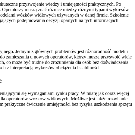
uteczne przyswojenie wiedzy i umiejętności praktycznych. Po
h. Operatorzy muszą znać różnice między różnymi typami wykresów
i modelami wózków widłowych używanych w danej firmie. Szkolenie
gających podejmowania decyzji opartych na tych informacjach.
yjnego. Jednym z głównych problemów jest różnorodność modeli i
do zamieszania u nowych operatorów, którzy muszą przyswoić wiele
h, co może być trudne do zrozumienia dla osób bez doświadczenia
 z interpretacją wykresów obciążenia i stabilności.
e
eniającymi się wymaganiami rynku pracy. W miarę jak coraz więcej
na dla operatorów wózków widłowych. Możliwe jest także rozwijanie
m praktyczne ćwiczenie umiejętności bez ryzyka uszkodzenia sprzętu