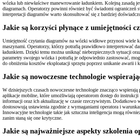
wózka lub niewłaściwe manewrowanie ładunkiem. Kolejną zasadą jest
diagramach. Operatorzy powinni również być świadomi ograniczeń s
interpretacji diagramów warto skonsultować się z bardziej doświadcz
Jakie są korzyści płynące z umiejętności 
Umiejętność czytania diagramów na wózki widłowe przynosi wiele k
maszynami. Operatorzy, którzy potrafią prawidłowo interpretować 
ładunkiem. Dzięki temu można uniknąć niebezpiecznych sytuacji oraz 
parametry swojego wózka i potrafią je odpowiednio zastosować, mog
do obniżenia kosztów eksploatacji sprzętu poprzez unikanie awarii i 
Jakie są nowoczesne technologie wspieraj
W dzisiejszych czasach nowoczesne technologie znacząco wspierają 
aplikacje mobilne, które umożliwiają operatorom dostęp do instrukcj
informacji oraz ich aktualizację w czasie rzeczywistym. Dodatkow
dostosowują ustawienia zgodnie z wymaganiami operatora i warunkami
Innowacyjne technologie takie jak sztuczna inteligencja mogą rów
zanim staną się one krytyczne.
Jakie są najważniejsze aspekty szkolenia 