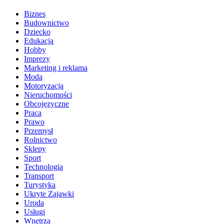
Biznes
Budownictwo
Dziecko
Edukacja
Hobby
Imprezy
Marketing i reklama
Moda
Motoryzacja
Nieruchomości
Obcojęzyczne
Praca
Prawo
Przemysł
Rolnictwo
Sklepy
Sport
Technologia
Transport
Turystyka
Ukryte Zajawki
Uroda
Usługi
Wnętrza