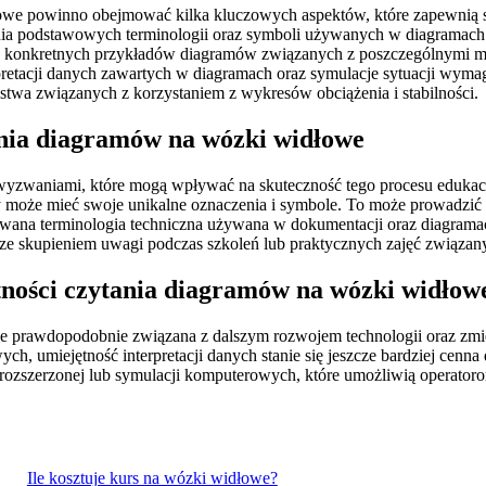
owe powinno obejmować kilka kluczowych aspektów, które zapewnią sk
enia podstawowych terminologii oraz symboli używanych w diagramac
alizy konkretnych przykładów diagramów związanych z poszczególnym
pretacji danych zawartych w diagramach oraz symulacje sytuacji wyma
twa związanych z korzystaniem z wykresów obciążenia i stabilności.
ania diagramów na wózki widłowe
yzwaniami, które mogą wpływać na skuteczność tego procesu edukac
może mieć swoje unikalne oznaczenia i symbole. To może prowadzić 
owana terminologia techniczna używana w dokumentacji oraz diagramac
e skupieniem uwagi podczas szkoleń lub praktycznych zajęć związanych
ętności czytania diagramów na wózki widłow
ie prawdopodobnie związana z dalszym rozwojem technologii oraz zmi
ych, umiejętność interpretacji danych stanie się jeszcze bardziej cen
rozszerzonej lub symulacji komputerowych, które umożliwią operatoro
Ile kosztuje kurs na wózki widłowe?