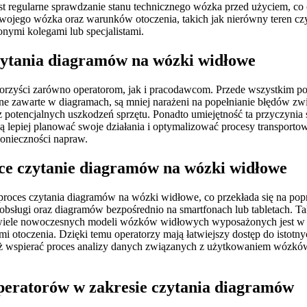
 regularne sprawdzanie stanu technicznego wózka przed użyciem, co 
wojego wózka oraz warunków otoczenia, takich jak nierówny teren cz
onymi kolegami lub specjalistami.
czytania diagramów na wózki widłowe
orzyści zarówno operatorom, jak i pracodawcom. Przede wszystkim po
dane zawarte w diagramach, są mniej narażeni na popełnianie błędów
potencjalnych uszkodzeń sprzętu. Ponadto umiejętność ta przyczynia s
ą lepiej planować swoje działania i optymalizować procesy transport
konieczności napraw.
ące czytanie diagramów na wózki widłowe
proces czytania diagramów na wózki widłowe, co przekłada się na pop
i obsługi oraz diagramów bezpośrednio na smartfonach lub tabletach. T
o wiele nowoczesnych modeli wózków widłowych wyposażonych jest w 
 otoczenia. Dzięki temu operatorzy mają łatwiejszy dostęp do istotny
nież wspierać proces analizy danych związanych z użytkowaniem wózkó
operatorów w zakresie czytania diagramów