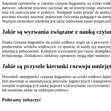
Szkolenie operatorów w zakresie czytania diagramów na wózki widł
pierwsze, szkolenie powinno zaczynać się od teoretycznego omówi
oraz ich zastosowanie w praktyce. Następnie warto przejść do an
powinno również zawierać praktyczne ćwiczenia polegające na inter
Ważnym elementem szkolenia jest także omówienie zasad bezpieczeńs
Jakie są wyzwania związane z nauką czyt
Nauka czytania diagramów na wózki widłowe wiąże się z pewnymi w
producentów wózków widłowych, co sprawia, że każdy typ maszyny 
informacji jednocześnie. Kolejnym wyzwaniem jest często skomplik
technicznego. Dodatkowo niektórzy operatorzy mogą mieć trudności z
Jakie są przyszłe kierunki rozwoju umiej
Przyszłość umiejętności czytania diagramów na wózki widłowe będz
firm inwestuje w automatyzację procesów logistycznych i transportow
narzędzi wspierających naukę poprzez wykorzystanie rzeczywistości 
lub narażenia siebie na niebezpieczeństwo.
Polecamy zobaczyć
Nawigacja