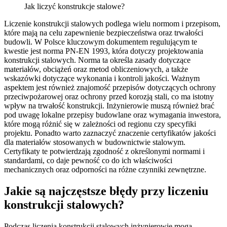
Jak liczyć konstrukcje stalowe?
Liczenie konstrukcji stalowych podlega wielu normom i przepisom,
które mają na celu zapewnienie bezpieczeństwa oraz trwałości
budowli. W Polsce kluczowym dokumentem regulującym te
kwestie jest norma PN-EN 1993, która dotyczy projektowania
konstrukcji stalowych. Norma ta określa zasady dotyczące
materiałów, obciążeń oraz metod obliczeniowych, a także
wskazówki dotyczące wykonania i kontroli jakości. Ważnym
aspektem jest również znajomość przepisów dotyczących ochrony
przeciwpożarowej oraz ochrony przed korozją stali, co ma istotny
wpływ na trwałość konstrukcji. Inżynierowie muszą również brać
pod uwagę lokalne przepisy budowlane oraz wymagania inwestora,
które mogą różnić się w zależności od regionu czy specyfiki
projektu. Ponadto warto zaznaczyć znaczenie certyfikatów jakości
dla materiałów stosowanych w budownictwie stalowym.
Certyfikaty te potwierdzają zgodność z określonymi normami i
standardami, co daje pewność co do ich właściwości
mechanicznych oraz odporności na różne czynniki zewnętrzne.
Jakie są najczęstsze błędy przy liczeniu
konstrukcji stalowych?
Podczas liczenia konstrukcji stalowych inżynierowie mogą