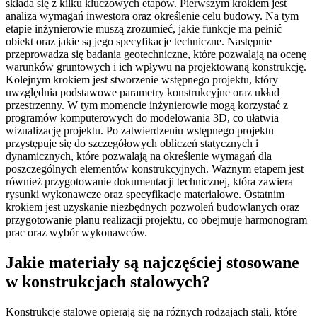
składa się z kilku kluczowych etapów. Pierwszym krokiem jest
analiza wymagań inwestora oraz określenie celu budowy. Na tym
etapie inżynierowie muszą zrozumieć, jakie funkcje ma pełnić
obiekt oraz jakie są jego specyfikacje techniczne. Następnie
przeprowadza się badania geotechniczne, które pozwalają na ocenę
warunków gruntowych i ich wpływu na projektowaną konstrukcję.
Kolejnym krokiem jest stworzenie wstępnego projektu, który
uwzględnia podstawowe parametry konstrukcyjne oraz układ
przestrzenny. W tym momencie inżynierowie mogą korzystać z
programów komputerowych do modelowania 3D, co ułatwia
wizualizację projektu. Po zatwierdzeniu wstępnego projektu
przystępuje się do szczegółowych obliczeń statycznych i
dynamicznych, które pozwalają na określenie wymagań dla
poszczególnych elementów konstrukcyjnych. Ważnym etapem jest
również przygotowanie dokumentacji technicznej, która zawiera
rysunki wykonawcze oraz specyfikacje materiałowe. Ostatnim
krokiem jest uzyskanie niezbędnych pozwoleń budowlanych oraz
przygotowanie planu realizacji projektu, co obejmuje harmonogram
prac oraz wybór wykonawców.
Jakie materiały są najczęściej stosowane
w konstrukcjach stalowych?
Konstrukcje stalowe opierają się na różnych rodzajach stali, które