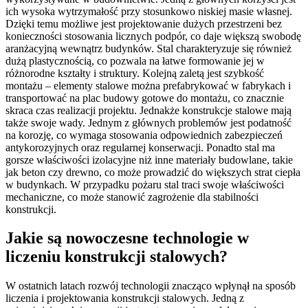
ich wysoka wytrzymałość przy stosunkowo niskiej masie własnej.
Dzięki temu możliwe jest projektowanie dużych przestrzeni bez
konieczności stosowania licznych podpór, co daje większą swobodę
aranżacyjną wewnątrz budynków. Stal charakteryzuje się również
dużą plastycznością, co pozwala na łatwe formowanie jej w
różnorodne kształty i struktury. Kolejną zaletą jest szybkość
montażu – elementy stalowe można prefabrykować w fabrykach i
transportować na plac budowy gotowe do montażu, co znacznie
skraca czas realizacji projektu. Jednakże konstrukcje stalowe mają
także swoje wady. Jednym z głównych problemów jest podatność
na korozję, co wymaga stosowania odpowiednich zabezpieczeń
antykorozyjnych oraz regularnej konserwacji. Ponadto stal ma
gorsze właściwości izolacyjne niż inne materiały budowlane, takie
jak beton czy drewno, co może prowadzić do większych strat ciepła
w budynkach. W przypadku pożaru stal traci swoje właściwości
mechaniczne, co może stanowić zagrożenie dla stabilności
konstrukcji.
Jakie są nowoczesne technologie w
liczeniu konstrukcji stalowych?
W ostatnich latach rozwój technologii znacząco wpłynął na sposób
liczenia i projektowania konstrukcji stalowych. Jedną z