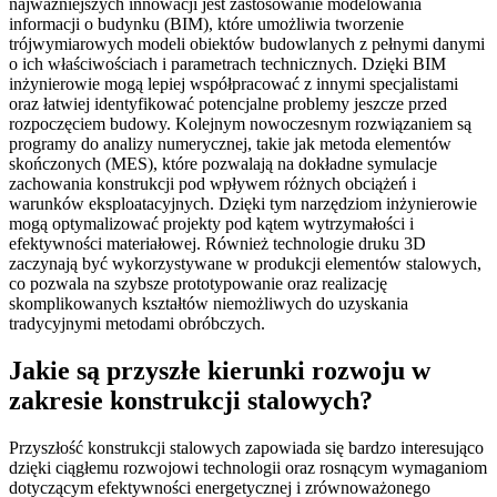
najważniejszych innowacji jest zastosowanie modelowania
informacji o budynku (BIM), które umożliwia tworzenie
trójwymiarowych modeli obiektów budowlanych z pełnymi danymi
o ich właściwościach i parametrach technicznych. Dzięki BIM
inżynierowie mogą lepiej współpracować z innymi specjalistami
oraz łatwiej identyfikować potencjalne problemy jeszcze przed
rozpoczęciem budowy. Kolejnym nowoczesnym rozwiązaniem są
programy do analizy numerycznej, takie jak metoda elementów
skończonych (MES), które pozwalają na dokładne symulacje
zachowania konstrukcji pod wpływem różnych obciążeń i
warunków eksploatacyjnych. Dzięki tym narzędziom inżynierowie
mogą optymalizować projekty pod kątem wytrzymałości i
efektywności materiałowej. Również technologie druku 3D
zaczynają być wykorzystywane w produkcji elementów stalowych,
co pozwala na szybsze prototypowanie oraz realizację
skomplikowanych kształtów niemożliwych do uzyskania
tradycyjnymi metodami obróbczych.
Jakie są przyszłe kierunki rozwoju w
zakresie konstrukcji stalowych?
Przyszłość konstrukcji stalowych zapowiada się bardzo interesująco
dzięki ciągłemu rozwojowi technologii oraz rosnącym wymaganiom
dotyczącym efektywności energetycznej i zrównoważonego