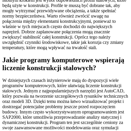
istotnym krokiem jest wybór odpowiednich profili stalowych, które
będą użyte w konstrukcji. Profile te muszą być dobrane tak, aby
mogły wytrzymać przewidywane obciążenia, a także spełniać
normy bezpieczeństwa. Warto również zwrócić uwagę na
połączenia między elementami konstrukcyjnymi, ponieważ to
właśnie w tych miejscach często dochodzi do największych
naprężeń. Dobrze zaplanowane połączenia mogą znacznie
zwiększyć stabilność całej konstrukcji. Oprócz tego należy
uwzględnić czynniki środowiskowe, takie jak korozja czy zmiany
temperatury, które mogą wpływać na trwałość stali.
Jakie programy komputerowe wspierają
liczenie konstrukcji stalowych?
W dzisiejszych czasach inżynierowie mają do dyspozycji wiele
programów komputerowych, które ułatwiają liczenie konstrukcji
stalowych. Jednym z najpopularniejszych narzędzi jest AutoCAD,
który pozwala na tworzenie szczegółowych rysunków technicznych
oraz modeli 3D. Dzięki temu można łatwo wizualizować projekt i
dostrzegać potencjalne problemy jeszcze przed rozpoczęciem
budowy. Innym często wykorzystywanym oprogramowaniem jest
SAP2000, które umożliwia przeprowadzanie analizy statycznej i
dynamicznej konstrukcji. Program ten jest szczególnie ceniony za
swoje zaawansowane możliwości modelowania oraz symulacji