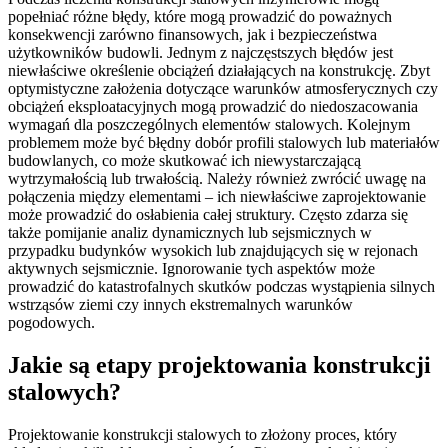
popełniać różne błędy, które mogą prowadzić do poważnych
konsekwencji zarówno finansowych, jak i bezpieczeństwa
użytkowników budowli. Jednym z najczęstszych błędów jest
niewłaściwe określenie obciążeń działających na konstrukcję. Zbyt
optymistyczne założenia dotyczące warunków atmosferycznych czy
obciążeń eksploatacyjnych mogą prowadzić do niedoszacowania
wymagań dla poszczególnych elementów stalowych. Kolejnym
problemem może być błędny dobór profili stalowych lub materiałów
budowlanych, co może skutkować ich niewystarczającą
wytrzymałością lub trwałością. Należy również zwrócić uwagę na
połączenia między elementami – ich niewłaściwe zaprojektowanie
może prowadzić do osłabienia całej struktury. Często zdarza się
także pomijanie analiz dynamicznych lub sejsmicznych w
przypadku budynków wysokich lub znajdujących się w rejonach
aktywnych sejsmicznie. Ignorowanie tych aspektów może
prowadzić do katastrofalnych skutków podczas wystąpienia silnych
wstrząsów ziemi czy innych ekstremalnych warunków
pogodowych.
Jakie są etapy projektowania konstrukcji
stalowych?
Projektowanie konstrukcji stalowych to złożony proces, który