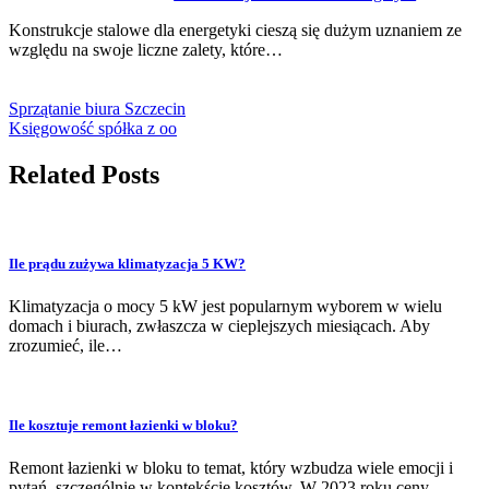
Konstrukcje stalowe dla energetyki cieszą się dużym uznaniem ze
względu na swoje liczne zalety, które…
Sprzątanie biura Szczecin
Księgowość spółka z oo
Related Posts
Ile prądu zużywa klimatyzacja 5 KW?
Klimatyzacja o mocy 5 kW jest popularnym wyborem w wielu
domach i biurach, zwłaszcza w cieplejszych miesiącach. Aby
zrozumieć, ile…
Ile kosztuje remont łazienki w bloku?
Remont łazienki w bloku to temat, który wzbudza wiele emocji i
pytań, szczególnie w kontekście kosztów. W 2023 roku ceny…