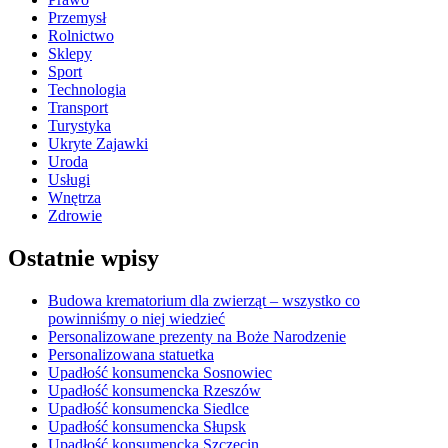
Przemysł
Rolnictwo
Sklepy
Sport
Technologia
Transport
Turystyka
Ukryte Zajawki
Uroda
Usługi
Wnętrza
Zdrowie
Ostatnie wpisy
Budowa krematorium dla zwierząt – wszystko co
powinniśmy o niej wiedzieć
Personalizowane prezenty na Boże Narodzenie
Personalizowana statuetka
Upadłość konsumencka Sosnowiec
Upadłość konsumencka Rzeszów
Upadłość konsumencka Siedlce
Upadłość konsumencka Słupsk
Upadłość konsumencka Szczecin