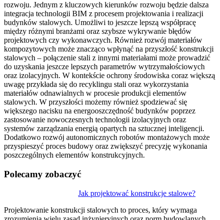
rozwoju. Jednym z kluczowych kierunków rozwoju będzie dalsza
integracja technologii BIM z procesem projektowania i realizacji
budynków stalowych. Umożliwi to jeszcze lepszą współpracę
między różnymi branżami oraz szybsze wykrywanie błędów
projektowych czy wykonawczych. Również rozwój materiałów
kompozytowych może znacząco wpłynąć na przyszłość konstrukcji
stalowych – połączenie stali z innymi materiałami może prowadzić
do uzyskania jeszcze lepszych parametrów wytrzymałościowych
oraz izolacyjnych. W kontekście ochrony środowiska coraz większą
uwagę przykłada się do recyklingu stali oraz wykorzystania
materiałów odnawialnych w procesie produkcji elementów
stalowych. W przyszłości możemy również spodziewać się
większego nacisku na energooszczędność budynków poprzez
zastosowanie nowoczesnych technologii izolacyjnych oraz
systemów zarządzania energią opartych na sztucznej inteligencji.
Dodatkowo rozwój autonomicznych robotów montażowych może
przyspieszyć proces budowy oraz zwiększyć precyzję wykonania
poszczególnych elementów konstrukcyjnych.
Polecamy zobaczyć
Nawigacja
Jak projektować konstrukcje stalowe?
wpisu
Projektowanie konstrukcji stalowych to proces, który wymaga
zrozumienia wielu zasad inżynieryjnych oraz norm budowlanych.