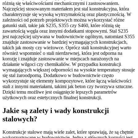
różnią się właściwościami mechanicznymi i zastosowaniem.
Najczęściej stosowanym materiałem jest stal konstrukcyjna, która
charakteryzuje się wysoką wytrzymałością oraz plastycznością. W
zależności od potrzeb projektowych można wykorzystać różne
gatunki stali, takie jak S235, S355 czy S460, które różnią się
zawartością węgla oraz innymi dodatkami stopowymi. Stal S235
jest najczęściej używana w budownictwie ogólnym, natomiast S355
znajduje zastosowanie w bardziej wymagających konstrukcjach,
takich jak mosty czy wieżowce. Oprócz stali konstrukcyjnej warto
również wspomnieć o stali nierdzewnej, która jest odporna na
korozję i znajduje zastosowanie w miejscach narażonych na
działanie wilgoci czy chemikaliów. W przypadku konstrukcji
wymagających większej odporności na wysokie temperatury stosuje
się stal żaroodporną. Dodatkowo w budownictwie często
wykorzystuje się elementy kompozytowe, które łączą właściwości
stali z innymi materiałami, takimi jak beton czy tworzywa sztuczne.
Dzięki temu możliwe jest osiągnięcie lepszych parametrów
użytkowych oraz estetycznych finalnej konstrukcji.
Jakie są zalety i wady konstrukcji
stalowych?
Konstrukcje stalowe mają wiele zalet, które sprawiają, że są chętnie
wykorzystywane w budownictwie. Jedną z głównych korzyści jest