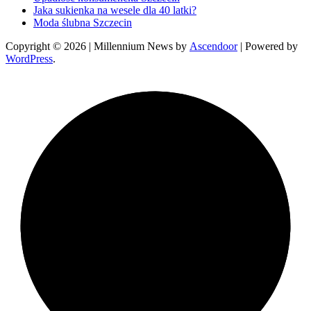
Jaka sukienka na wesele dla 40 latki?
Moda ślubna Szczecin
Copyright © 2026
| Millennium News by
Ascendoor
| Powered by
WordPress
.