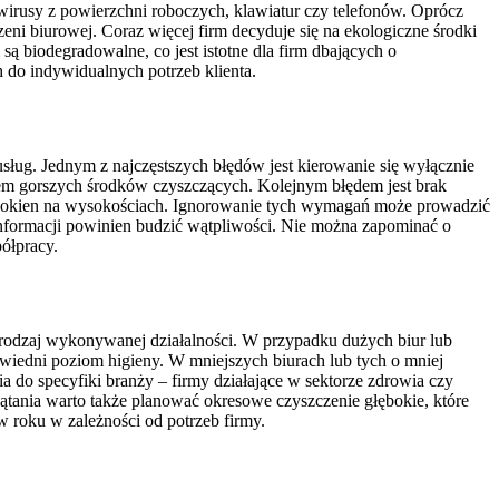
 wirusy z powierzchni roboczych, klawiatur czy telefonów. Oprócz
eni biurowej. Coraz więcej firm decyduje się na ekologiczne środki
są biodegradowalne, co jest istotne dla firm dbających o
 do indywidualnych potrzeb klienta.
ług. Jednym z najczęstszych błędów jest kierowanie się wyłącznie
niem gorszych środków czyszczących. Kolejnym błędem jest brak
cie okien na wysokościach. Ignorowanie tych wymagań może prowadzić
h informacji powinien budzić wątpliwości. Nie można zapominać o
ółpracy.
z rodzaj wykonywanej działalności. W przypadku dużych biur lub
owiedni poziom higieny. W mniejszych biurach lub tych o mniej
 do specyfiki branży – firmy działające w sektorze zdrowia czy
ątania warto także planować okresowe czyszczenie głębokie, które
w roku w zależności od potrzeb firmy.