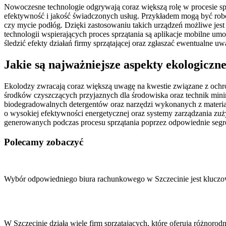
Nowoczesne technologie odgrywają coraz większą rolę w procesie spr
efektywność i jakość świadczonych usług. Przykładem mogą być robo
czy mycie podłóg. Dzięki zastosowaniu takich urządzeń możliwe jes
technologii wspierających proces sprzątania są aplikacje mobilne 
śledzić efekty działań firmy sprzątającej oraz zgłaszać ewentualne 
Jakie są najważniejsze aspekty ekologiczn
Ekolodzy zwracają coraz większą uwagę na kwestie związane z ochro
środków czyszczących przyjaznych dla środowiska oraz technik mini
biodegradowalnych detergentów oraz narzędzi wykonanych z materia
o wysokiej efektywności energetycznej oraz systemy zarządzania z
generowanych podczas procesu sprzątania poprzez odpowiednie segr
Polecamy zobaczyć
Nawigacja
wpisu
Wybór odpowiedniego biura rachunkowego w Szczecinie jest kluczow
W Szczecinie działa wiele firm sprzątających, które oferują różnor