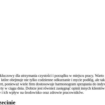
kluczowy dla utrzymania czystości i porządku w miejscu pracy. Warto 
 które obejmuje nie tylko codzienne odkurzanie i mycie podłóg, ale ta
rt, ponieważ wiele firm dostosowuje harmonogram sprzątania do indywi
yty w ciągu dnia. Dobrze jest również zasięgnąć opinii innych klientó
e i ich wpływ na środowisko oraz zdrowie pracowników.
zecinie