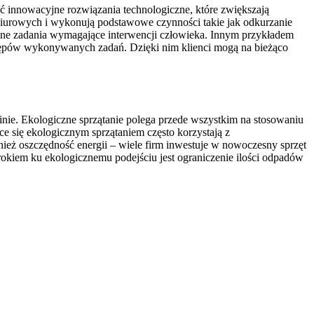
ć innowacyjne rozwiązania technologiczne, które zwiększają
 biurowych i wykonują podstawowe czynności takie jak odkurzanie
wane zadania wymagające interwencji człowieka. Innym przykładem
stępów wykonywanych zadań. Dzięki nim klienci mogą na bieżąco
nie. Ekologiczne sprzątanie polega przede wszystkim na stosowaniu
e się ekologicznym sprzątaniem często korzystają z
ż oszczędność energii – wiele firm inwestuje w nowoczesny sprzęt
kiem ku ekologicznemu podejściu jest ograniczenie ilości odpadów