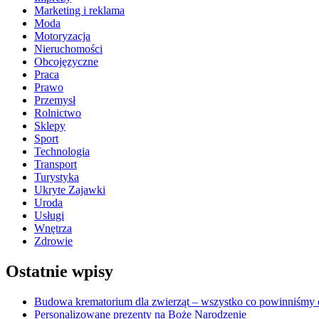
Marketing i reklama
Moda
Motoryzacja
Nieruchomości
Obcojęzyczne
Praca
Prawo
Przemysł
Rolnictwo
Sklepy
Sport
Technologia
Transport
Turystyka
Ukryte Zajawki
Uroda
Usługi
Wnętrza
Zdrowie
Ostatnie wpisy
Budowa krematorium dla zwierząt – wszystko co powinniśmy o
Personalizowane prezenty na Boże Narodzenie