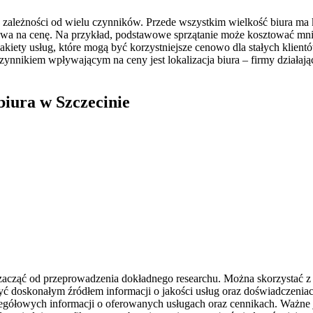
w zależności od wielu czynników. Przede wszystkim wielkość biura ma
 na cenę. Na przykład, podstawowe sprzątanie może kosztować mniej n
kiety usług, które mogą być korzystniejsze cenowo dla stałych klientó
zynnikiem wpływającym na ceny jest lokalizacja biura – firmy działa
biura w Szczecinie
 zacząć od przeprowadzenia dokładnego researchu. Można skorzystać z 
być doskonałym źródłem informacji o jakości usług oraz doświadczeniac
zegółowych informacji o oferowanych usługach oraz cennikach. Ważne je