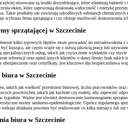
ęściej stosowane są środki dezynfekujące, które eliminują bakterie i
nia okien, które zapewniają doskonałą widoczność i estetykę przestrz
ska. Takie produkty nie zawierają szkodliwych substancji chemicznych i 
je wybrana firma sprzątająca i czy oferuje możliwość dostosowania ich
rmy sprzątającej w Szczecinie
nienie kilku typowych błędów może prowadzić do niezadowolenia z us
być kusząca, ale często wiąże się z niższą jakością pracy lub używa
ają specjalistycznych usług, takich jak czyszczenie wykładzin czy my
nie referencji oraz opinii innych klientów o danej firmie; brak takic
 ubezpieczenie oraz certyfikaty, jest kluczowe dla bezpieczeństwa wsp
 biura w Szczecinie
ków, takich jak wielkość przestrzeni biurowej, liczba pracowników ora
owych powierzchni, takich jak kuchnie czy toalety, aby zapewnić odp
 w tygodniu. Ważne jest również dostosowanie harmonogramu sprzątania
rystyczne normy sanitarno-epidemiologiczne. Oprócz regularnego sprz
 rodzaju działania powinny być realizowane co kilka miesięcy lub raz 
nia biura w Szczecinie