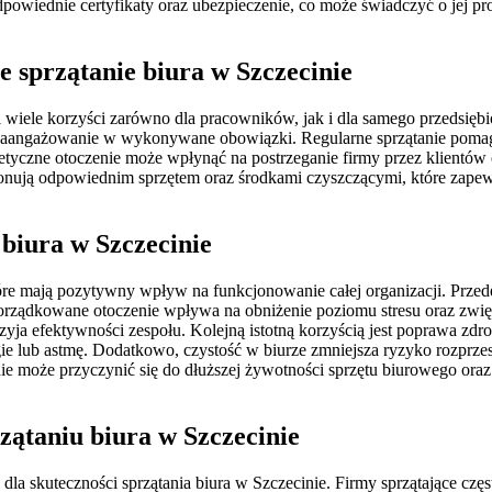
dpowiednie certyfikaty oraz ubezpieczenie, co może świadczyć o jej pr
 sprzątanie biura w Szczecinie
i wiele korzyści zarówno dla pracowników, jak i dla samego przedsię
i zaangażowanie w wykonywane obowiązki. Regularne sprzątanie poma
estetyczne otoczenie może wpłynąć na postrzeganie firmy przez klient
onują odpowiednim sprzętem oraz środkami czyszczącymi, które zapewn
 biura w Szczecinie
tóre mają pozytywny wpływ na funkcjonowanie całej organizacji. Przed
orządkowane otoczenie wpływa na obniżenie poziomu stresu oraz zwię
yja efektywności zespołu. Kolejną istotną korzyścią jest poprawa zdr
rgie lub astmę. Dodatkowo, czystość w biurze zmniejsza ryzyko rozprze
ie może przyczynić się do dłuższej żywotności sprzętu biurowego oraz
rzątaniu biura w Szczecinie
skuteczności sprzątania biura w Szczecinie. Firmy sprzątające częst