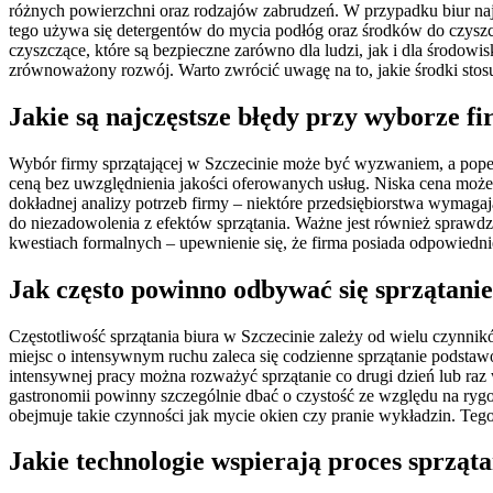
różnych powierzchni oraz rodzajów zabrudzeń. W przypadku biur najcz
tego używa się detergentów do mycia podłóg oraz środków do czyszcze
czyszczące, które są bezpieczne zarówno dla ludzi, jak i dla środowi
zrównoważony rozwój. Warto zwrócić uwagę na to, jakie środki stosu
Jakie są najczęstsze błędy przy wyborze fi
Wybór firmy sprzątającej w Szczecinie może być wyzwaniem, a popeł
ceną bez uwzględnienia jakości oferowanych usług. Niska cena może 
dokładnej analizy potrzeb firmy – niektóre przedsiębiorstwa wymag
do niezadowolenia z efektów sprzątania. Ważne jest również sprawdze
kwestiach formalnych – upewnienie się, że firma posiada odpowiednie
Jak często powinno odbywać się sprzątanie
Częstotliwość sprzątania biura w Szczecinie zależy od wielu czynni
miejsc o intensywnym ruchu zaleca się codzienne sprzątanie podstaw
intensywnej pracy można rozważyć sprzątanie co drugi dzień lub raz
gastronomii powinny szczególnie dbać o czystość ze względu na rygo
obejmuje takie czynności jak mycie okien czy pranie wykładzin. Tego
Jakie technologie wspierają proces sprząta