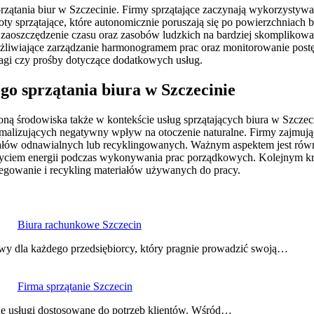
zątania biur w Szczecinie. Firmy sprzątające zaczynają wykorzystywa
ty sprzątające, które autonomicznie poruszają się po powierzchniach
t zaoszczędzenie czasu oraz zasobów ludzkich na bardziej skompliko
umożliwiające zarządzanie harmonogramem prac oraz monitorowanie po
uwagi czy prośby dotyczące dodatkowych usług.
ego sprzątania biura w Szczecinie
ną środowiska także w kontekście usług sprzątających biura w Szczeci
malizujących negatywny wpływ na otoczenie naturalne. Firmy zajmując
łów odnawialnych lub recyklingowanych. Ważnym aspektem jest równie
użyciem energii podczas wykonywania prac porządkowych. Kolejnym kro
egowanie i recykling materiałów używanych do pracy.
Biura rachunkowe Szczecin
y dla każdego przedsiębiorcy, który pragnie prowadzić swoją…
Firma sprzątanie Szczecin
odne usługi dostosowane do potrzeb klientów. Wśród…