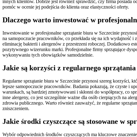
innych klientów. Dobrze jest również sprawdzić, czy firma posiada o
pomóc w ocenie jej podejścia do klienta oraz elastyczności oferty.
Dlaczego warto inwestować w profesjonalne
Inwestowanie w profesjonalne sprzątanie biura w Szczecinie przynos
na samopoczucie pracowników, co przekłada się na ich wydajność 
eliminację bakterii i alergenów z przestrzeni roboczej. Dodatkowo 
pozytywnego wizerunku marki. Profesjonalne firmy sprzątające dysp
wykonywaniu tych obowiązków samodzielnie.
Jakie są korzyści z regularnego sprzątania
Regularne sprzątanie biura w Szczecinie przynosi szereg korzyści, k
lepsze samopoczucie pracowników. Badania pokazują, że czyste i up
warunkach, są bardziej zmotywowani i skłonni do współpracy, co sprz
inne alergeny, co jest szczególnie ważne dla osób cierpiących na ale
zdrowia publicznego. Warto również zauważyć, że regularne sprzątan
zniszczeniem.
Jakie środki czyszczące są stosowane w sp
Wybór odpowiednich środków czyszczących ma kluczowe znaczenie dla 