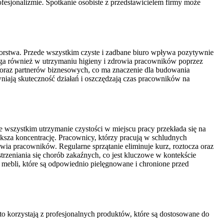
ofesjonalizmie. Spotkanie osobiste z przedstawicielem firmy może
biorstwa. Przede wszystkim czyste i zadbane biuro wpływa pozytywnie
ga również w utrzymaniu higieny i zdrowia pracowników poprzez
ów oraz partnerów biznesowych, co ma znaczenie dla budowania
iają skuteczność działań i oszczędzają czas pracowników na
e wszystkim utrzymanie czystości w miejscu pracy przekłada się na
ksza koncentrację. Pracownicy, którzy pracują w schludnych
owia pracowników. Regularne sprzątanie eliminuje kurz, roztocza oraz
strzeniania się chorób zakaźnych, co jest kluczowe w kontekście
 mebli, które są odpowiednio pielęgnowane i chronione przed
o korzystają z profesjonalnych produktów, które są dostosowane do