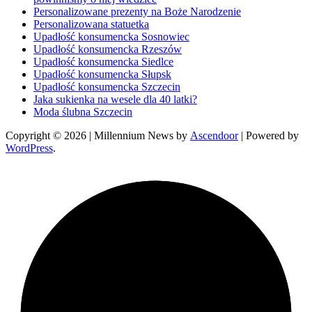
Personalizowane prezenty na Boże Narodzenie
Personalizowana statuetka
Upadłość konsumencka Sosnowiec
Upadłość konsumencka Rzeszów
Upadłość konsumencka Siedlce
Upadłość konsumencka Słupsk
Upadłość konsumencka Szczecin
Jaka sukienka na wesele dla 40 latki?
Moda ślubna Szczecin
Copyright © 2026
| Millennium News by
Ascendoor
| Powered by
WordPress
.