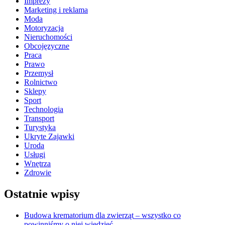
Imprezy
Marketing i reklama
Moda
Motoryzacja
Nieruchomości
Obcojęzyczne
Praca
Prawo
Przemysł
Rolnictwo
Sklepy
Sport
Technologia
Transport
Turystyka
Ukryte Zajawki
Uroda
Usługi
Wnętrza
Zdrowie
Ostatnie wpisy
Budowa krematorium dla zwierząt – wszystko co
powinniśmy o niej wiedzieć