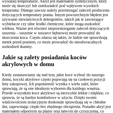
wysokiej temperaturze. Akryl jest materiałem syntetycznym, który
może się skurczyć lub zniekształcić pod wpływem wysokich
temperatur. Dlatego zawsze należy przestrzegać zaleceń producenta
dotyczących temperatury prania. Innym powszechnym błędem jest
używanie niewłaściwych detergentów, takich jak te zawierające
wybielacze czy silne środki chemiczne, które mogą uszkodzić
włókna. Ważne jest również nieprzestrzeganie zaleceń dotyczących
suszenia – suszenie w suszarce bębnowej może prowadzić do
skurczenia koca. Często zdarza się także, że ludzie nie sprawdzają
metek przed praniem, co może prowadzić do nieodwracalnych
uszkodzeń tkaniny.
Jakie są zalety posiadania koców
akrylowych w domu
Kiedy zastanawiamy się nad tym, jakie koce wybrać do naszego
domu, kocyki akrylowe często pojawiają się na czołowej pozycji
listy zakupowej. Ich popularność wynika z wielu zalet, które
sprawiają, że są one idealnym wyborem dla każdego wnętrza.
Przede wszystkim koce akrylowe są niezwykle lekkie i miękkie, co
sprawia, że są bardzo komfortowe w użyciu. Dzięki swoim
właściwościom izolacyjnym doskonale sprawdzają się w chłodne
dni, zapewniając ciepło bez zbędnego obciążenia. Ponadto akryl jest
materiałem odpornym na plamy oraz łatwym do czyszczenia, co