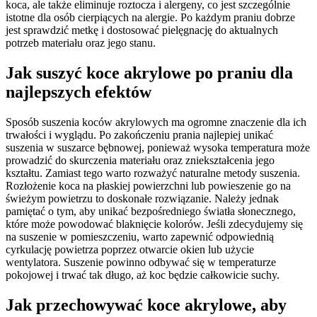
koca, ale także eliminuje roztocza i alergeny, co jest szczególnie
istotne dla osób cierpiących na alergie. Po każdym praniu dobrze
jest sprawdzić metkę i dostosować pielęgnację do aktualnych
potrzeb materiału oraz jego stanu.
Jak suszyć koce akrylowe po praniu dla
najlepszych efektów
Sposób suszenia koców akrylowych ma ogromne znaczenie dla ich
trwałości i wyglądu. Po zakończeniu prania najlepiej unikać
suszenia w suszarce bębnowej, ponieważ wysoka temperatura może
prowadzić do skurczenia materiału oraz zniekształcenia jego
kształtu. Zamiast tego warto rozważyć naturalne metody suszenia.
Rozłożenie koca na płaskiej powierzchni lub powieszenie go na
świeżym powietrzu to doskonałe rozwiązanie. Należy jednak
pamiętać o tym, aby unikać bezpośredniego światła słonecznego,
które może powodować blaknięcie kolorów. Jeśli zdecydujemy się
na suszenie w pomieszczeniu, warto zapewnić odpowiednią
cyrkulację powietrza poprzez otwarcie okien lub użycie
wentylatora. Suszenie powinno odbywać się w temperaturze
pokojowej i trwać tak długo, aż koc będzie całkowicie suchy.
Jak przechowywać koce akrylowe, aby