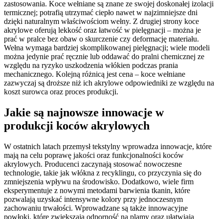
zastosowania. Koce wełniane są znane ze swojej doskonałej izolacji
termicznej; potrafią utrzymać ciepło nawet w najzimniejsze dni
dzięki naturalnym właściwościom wełny. Z drugiej strony koce
akrylowe oferują lekkość oraz łatwość w pielęgnacji – można je
prać w pralce bez obaw o skurczenie czy deformację materiału.
Wełna wymaga bardziej skomplikowanej pielęgnacji; wiele modeli
można jedynie prać ręcznie lub oddawać do pralni chemicznej ze
względu na ryzyko uszkodzenia włókien podczas prania
mechanicznego. Kolejną różnicą jest cena – koce wełniane
zazwyczaj są droższe niż ich akrylowe odpowiedniki ze względu na
koszt surowca oraz proces produkcji.
Jakie są najnowsze innowacje w
produkcji koców akrylowych
W ostatnich latach przemysł tekstylny wprowadza innowacje, które
mają na celu poprawę jakości oraz funkcjonalności koców
akrylowych. Producenci zaczynają stosować nowoczesne
technologie, takie jak włókna z recyklingu, co przyczynia się do
zmniejszenia wpływu na środowisko. Dodatkowo, wiele firm
eksperymentuje z nowymi metodami barwienia tkanin, które
pozwalają uzyskać intensywne kolory przy jednoczesnym
zachowaniu trwałości. Wprowadzane są także innowacyjne
powłoki, które zwiększają odporność na plamy oraz ułatwiają