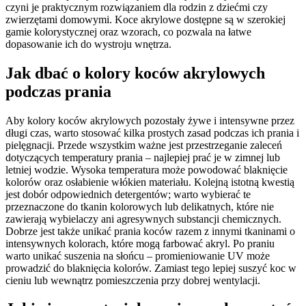
czyni je praktycznym rozwiązaniem dla rodzin z dziećmi czy
zwierzętami domowymi. Koce akrylowe dostępne są w szerokiej
gamie kolorystycznej oraz wzorach, co pozwala na łatwe
dopasowanie ich do wystroju wnętrza.
Jak dbać o kolory koców akrylowych
podczas prania
Aby kolory koców akrylowych pozostały żywe i intensywne przez
długi czas, warto stosować kilka prostych zasad podczas ich prania i
pielęgnacji. Przede wszystkim ważne jest przestrzeganie zaleceń
dotyczących temperatury prania – najlepiej prać je w zimnej lub
letniej wodzie. Wysoka temperatura może powodować blaknięcie
kolorów oraz osłabienie włókien materiału. Kolejną istotną kwestią
jest dobór odpowiednich detergentów; warto wybierać te
przeznaczone do tkanin kolorowych lub delikatnych, które nie
zawierają wybielaczy ani agresywnych substancji chemicznych.
Dobrze jest także unikać prania koców razem z innymi tkaninami o
intensywnych kolorach, które mogą farbować akryl. Po praniu
warto unikać suszenia na słońcu – promieniowanie UV może
prowadzić do blaknięcia kolorów. Zamiast tego lepiej suszyć koc w
cieniu lub wewnątrz pomieszczenia przy dobrej wentylacji.