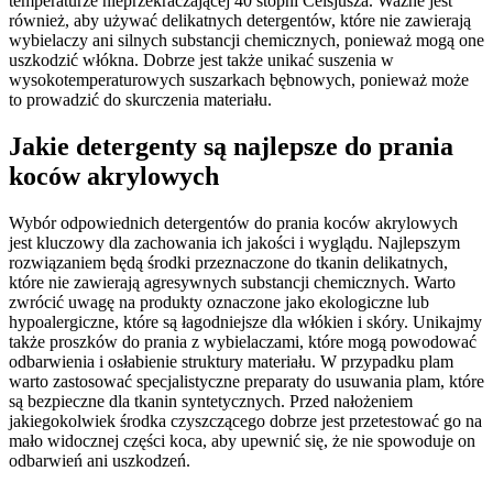
temperaturze nieprzekraczającej 40 stopni Celsjusza. Ważne jest
również, aby używać delikatnych detergentów, które nie zawierają
wybielaczy ani silnych substancji chemicznych, ponieważ mogą one
uszkodzić włókna. Dobrze jest także unikać suszenia w
wysokotemperaturowych suszarkach bębnowych, ponieważ może
to prowadzić do skurczenia materiału.
Jakie detergenty są najlepsze do prania
koców akrylowych
Wybór odpowiednich detergentów do prania koców akrylowych
jest kluczowy dla zachowania ich jakości i wyglądu. Najlepszym
rozwiązaniem będą środki przeznaczone do tkanin delikatnych,
które nie zawierają agresywnych substancji chemicznych. Warto
zwrócić uwagę na produkty oznaczone jako ekologiczne lub
hypoalergiczne, które są łagodniejsze dla włókien i skóry. Unikajmy
także proszków do prania z wybielaczami, które mogą powodować
odbarwienia i osłabienie struktury materiału. W przypadku plam
warto zastosować specjalistyczne preparaty do usuwania plam, które
są bezpieczne dla tkanin syntetycznych. Przed nałożeniem
jakiegokolwiek środka czyszczącego dobrze jest przetestować go na
mało widocznej części koca, aby upewnić się, że nie spowoduje on
odbarwień ani uszkodzeń.