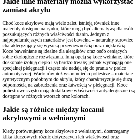
Jakie inne materiały można wykorzystać
zamiast akrylu
Choć koce akrylowe mają wiele zalet, istnieją również inne
materiały dostępne na rynku, które mogą być alternatywą dla osób
poszukujących różnych właściwości tkanin. Jednym z
najpopularniejszych materiałów jest bawełna – naturalny surowiec
charakteryzujący się wysoką przewiewnością oraz miękkością.
Koce bawełniane są idealne dla alergików oraz osób ceniących
sobie ekologiczne rozwiązania. Inną opcją są koce wełniane, które
doskonale izolują ciepło i są bardzo trwałe; jednak wymagają one
specjalnej pielęgnacji i często nie nadają się do prania w pralce
automatycznej. Warto również wspomnieć o poliestrze – materiale
syntetycznym podobnym do akrylu, który charakteryzuje się dużą
odpornością na zabrudzenia oraz łatwością w pielęgnacji. Koce
poliestrowe często mają dodatkowe właściwości antyalergiczne i są
dostępne w różnych wzorach oraz kolorach.
Jakie są różnice między kocami
akrylowymi a wełnianymi
Kiedy porównujemy koce akrylowe z wełnianymi, dostrzegamy
kilka kluczowych różnic dotyczących ich właściwości oraz