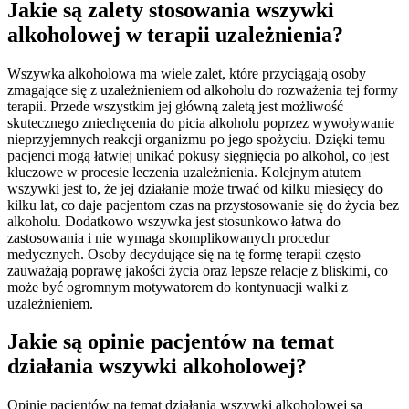
Jakie są zalety stosowania wszywki
alkoholowej w terapii uzależnienia?
Wszywka alkoholowa ma wiele zalet, które przyciągają osoby
zmagające się z uzależnieniem od alkoholu do rozważenia tej formy
terapii. Przede wszystkim jej główną zaletą jest możliwość
skutecznego zniechęcenia do picia alkoholu poprzez wywoływanie
nieprzyjemnych reakcji organizmu po jego spożyciu. Dzięki temu
pacjenci mogą łatwiej unikać pokusy sięgnięcia po alkohol, co jest
kluczowe w procesie leczenia uzależnienia. Kolejnym atutem
wszywki jest to, że jej działanie może trwać od kilku miesięcy do
kilku lat, co daje pacjentom czas na przystosowanie się do życia bez
alkoholu. Dodatkowo wszywka jest stosunkowo łatwa do
zastosowania i nie wymaga skomplikowanych procedur
medycznych. Osoby decydujące się na tę formę terapii często
zauważają poprawę jakości życia oraz lepsze relacje z bliskimi, co
może być ogromnym motywatorem do kontynuacji walki z
uzależnieniem.
Jakie są opinie pacjentów na temat
działania wszywki alkoholowej?
Opinie pacjentów na temat działania wszywki alkoholowej są