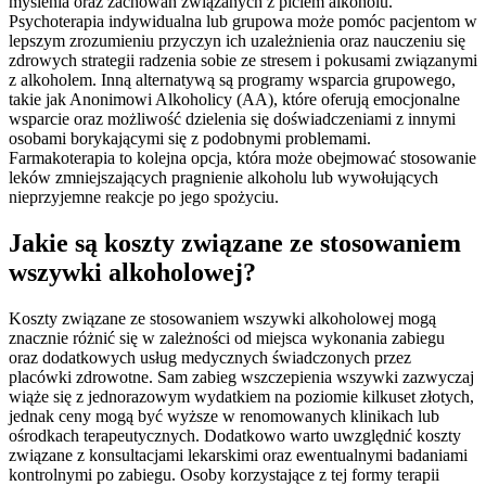
myślenia oraz zachowań związanych z piciem alkoholu.
Psychoterapia indywidualna lub grupowa może pomóc pacjentom w
lepszym zrozumieniu przyczyn ich uzależnienia oraz nauczeniu się
zdrowych strategii radzenia sobie ze stresem i pokusami związanymi
z alkoholem. Inną alternatywą są programy wsparcia grupowego,
takie jak Anonimowi Alkoholicy (AA), które oferują emocjonalne
wsparcie oraz możliwość dzielenia się doświadczeniami z innymi
osobami borykającymi się z podobnymi problemami.
Farmakoterapia to kolejna opcja, która może obejmować stosowanie
leków zmniejszających pragnienie alkoholu lub wywołujących
nieprzyjemne reakcje po jego spożyciu.
Jakie są koszty związane ze stosowaniem
wszywki alkoholowej?
Koszty związane ze stosowaniem wszywki alkoholowej mogą
znacznie różnić się w zależności od miejsca wykonania zabiegu
oraz dodatkowych usług medycznych świadczonych przez
placówki zdrowotne. Sam zabieg wszczepienia wszywki zazwyczaj
wiąże się z jednorazowym wydatkiem na poziomie kilkuset złotych,
jednak ceny mogą być wyższe w renomowanych klinikach lub
ośrodkach terapeutycznych. Dodatkowo warto uwzględnić koszty
związane z konsultacjami lekarskimi oraz ewentualnymi badaniami
kontrolnymi po zabiegu. Osoby korzystające z tej formy terapii