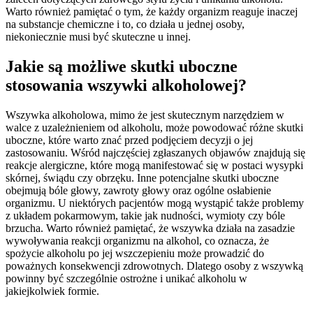
Warto również pamiętać o tym, że każdy organizm reaguje inaczej
na substancje chemiczne i to, co działa u jednej osoby,
niekoniecznie musi być skuteczne u innej.
Jakie są możliwe skutki uboczne
stosowania wszywki alkoholowej?
Wszywka alkoholowa, mimo że jest skutecznym narzędziem w
walce z uzależnieniem od alkoholu, może powodować różne skutki
uboczne, które warto znać przed podjęciem decyzji o jej
zastosowaniu. Wśród najczęściej zgłaszanych objawów znajdują się
reakcje alergiczne, które mogą manifestować się w postaci wysypki
skórnej, świądu czy obrzęku. Inne potencjalne skutki uboczne
obejmują bóle głowy, zawroty głowy oraz ogólne osłabienie
organizmu. U niektórych pacjentów mogą wystąpić także problemy
z układem pokarmowym, takie jak nudności, wymioty czy bóle
brzucha. Warto również pamiętać, że wszywka działa na zasadzie
wywoływania reakcji organizmu na alkohol, co oznacza, że
spożycie alkoholu po jej wszczepieniu może prowadzić do
poważnych konsekwencji zdrowotnych. Dlatego osoby z wszywką
powinny być szczególnie ostrożne i unikać alkoholu w
jakiejkolwiek formie.