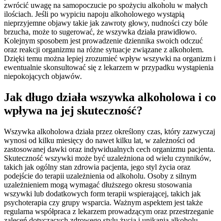
zwrócić uwagę na samopoczucie po spożyciu alkoholu w małych
ilościach. Jeśli po wypiciu napoju alkoholowego wystąpią
nieprzyjemne objawy takie jak zawroty głowy, nudności czy bóle
brzucha, może to sugerować, że wszywka działa prawidłowo.
Kolejnym sposobem jest prowadzenie dziennika swoich odczuć
oraz reakcji organizmu na różne sytuacje związane z alkoholem.
Dzięki temu można lepiej zrozumieć wpływ wszywki na organizm i
ewentualnie skonsultować się z lekarzem w przypadku wystąpienia
niepokojących objawów.
Jak długo działa wszywka alkoholowa i co
wpływa na jej skuteczność?
Wszywka alkoholowa działa przez określony czas, który zazwyczaj
wynosi od kilku miesięcy do nawet kilku lat, w zależności od
zastosowanej dawki oraz indywidualnych cech organizmu pacjenta.
Skuteczność wszywki może być uzależniona od wielu czynników,
takich jak ogólny stan zdrowia pacjenta, jego styl życia oraz
podejście do terapii uzależnienia od alkoholu. Osoby z silnym
uzależnieniem mogą wymagać dłuższego okresu stosowania
wszywki lub dodatkowych form terapii wspierającej, takich jak
psychoterapia czy grupy wsparcia. Ważnym aspektem jest także
regularna współpraca z lekarzem prowadzącym oraz przestrzeganie
zaleceń dotyczących zdrowego stylu życia i unikania alkoholu.