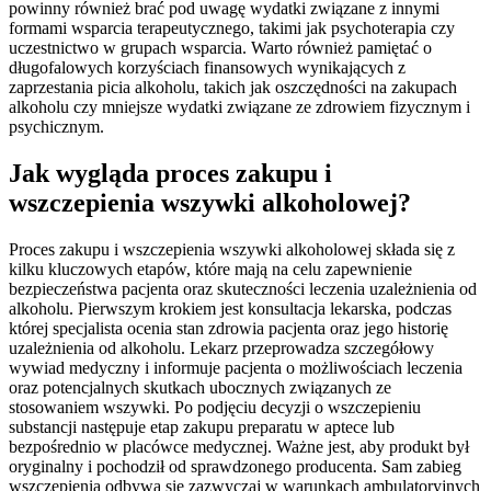
powinny również brać pod uwagę wydatki związane z innymi
formami wsparcia terapeutycznego, takimi jak psychoterapia czy
uczestnictwo w grupach wsparcia. Warto również pamiętać o
długofalowych korzyściach finansowych wynikających z
zaprzestania picia alkoholu, takich jak oszczędności na zakupach
alkoholu czy mniejsze wydatki związane ze zdrowiem fizycznym i
psychicznym.
Jak wygląda proces zakupu i
wszczepienia wszywki alkoholowej?
Proces zakupu i wszczepienia wszywki alkoholowej składa się z
kilku kluczowych etapów, które mają na celu zapewnienie
bezpieczeństwa pacjenta oraz skuteczności leczenia uzależnienia od
alkoholu. Pierwszym krokiem jest konsultacja lekarska, podczas
której specjalista ocenia stan zdrowia pacjenta oraz jego historię
uzależnienia od alkoholu. Lekarz przeprowadza szczegółowy
wywiad medyczny i informuje pacjenta o możliwościach leczenia
oraz potencjalnych skutkach ubocznych związanych ze
stosowaniem wszywki. Po podjęciu decyzji o wszczepieniu
substancji następuje etap zakupu preparatu w aptece lub
bezpośrednio w placówce medycznej. Ważne jest, aby produkt był
oryginalny i pochodził od sprawdzonego producenta. Sam zabieg
wszczepienia odbywa się zazwyczaj w warunkach ambulatoryjnych