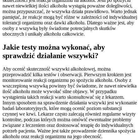
skuteczności jest reakcja organizmu na alkohol. Jeśli po spożyciu
nawet niewielkiej ilości alkoholu wystąpią poważne dolegliwości,
można przypuszczać, że wszywka działa prawidłowo. Warto jednak
pamiętać, że reakcje mogą być różne w zależności od indywidualnej
tolerancji organizmu oraz dawki alkoholu. Dlatego ważne jest, aby
osoby z wszywką były świadome potencjalnych skutków
ubocznych i unikały alkoholu całkowicie.
Jakie testy można wykonać, aby
sprawdzić działanie wszywki?
Aby ocenić skuteczność wszywki alkoholowej, można
przeprowadzić kilka testów i obserwacji. Pierwszym krokiem jest
monitorowanie reakcji organizmu po spożyciu alkoholu. Osoby z
wszczepioną wszywką powinny być świadome, że nawet niewielka
ilość alkoholu może wywołać silne objawy. W przypadku
wystąpienia takich reakcji warto skonsultować się z lekarzem.
Innym sposobem na sprawdzenie działania wszywki jest wykonanie
badań laboratoryjnych, które mogą ocenić poziom substancji
czynnej we krwi. Lekarze często zalecają również regularne wizyty
kontrolne, podczas których można omówić ewentualne problemy
związane z leczeniem oraz dostosować terapię do indywidualnych
potrzeb pacjenta. Ważne jest także prowadzenie dziennika spożycia
alkoholu oraz reakcji organizmu na jego obecność.