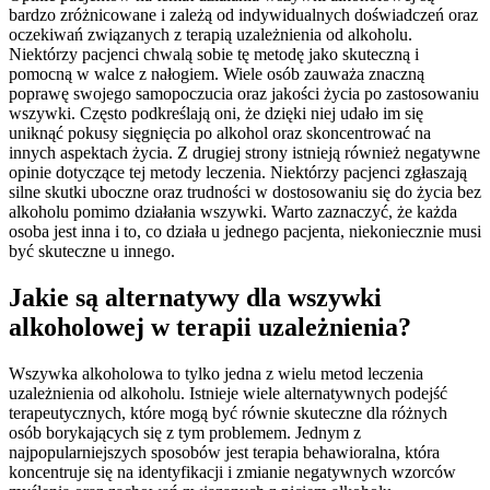
bardzo zróżnicowane i zależą od indywidualnych doświadczeń oraz
oczekiwań związanych z terapią uzależnienia od alkoholu.
Niektórzy pacjenci chwalą sobie tę metodę jako skuteczną i
pomocną w walce z nałogiem. Wiele osób zauważa znaczną
poprawę swojego samopoczucia oraz jakości życia po zastosowaniu
wszywki. Często podkreślają oni, że dzięki niej udało im się
uniknąć pokusy sięgnięcia po alkohol oraz skoncentrować na
innych aspektach życia. Z drugiej strony istnieją również negatywne
opinie dotyczące tej metody leczenia. Niektórzy pacjenci zgłaszają
silne skutki uboczne oraz trudności w dostosowaniu się do życia bez
alkoholu pomimo działania wszywki. Warto zaznaczyć, że każda
osoba jest inna i to, co działa u jednego pacjenta, niekoniecznie musi
być skuteczne u innego.
Jakie są alternatywy dla wszywki
alkoholowej w terapii uzależnienia?
Wszywka alkoholowa to tylko jedna z wielu metod leczenia
uzależnienia od alkoholu. Istnieje wiele alternatywnych podejść
terapeutycznych, które mogą być równie skuteczne dla różnych
osób borykających się z tym problemem. Jednym z
najpopularniejszych sposobów jest terapia behawioralna, która
koncentruje się na identyfikacji i zmianie negatywnych wzorców