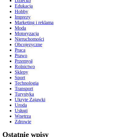
Dziecko
Edukacja
Hobby
Imprezy
Marketing i reklama
Moda
Motoryzacja
Nieruchomości
Obcojęzyczne
Praca
Prawo
Przemysł
Rolnictwo
Sklepy
Sport
Technologia
Transport
Turystyka
Ukryte Zajawki
Uroda
Usługi
Wnętrza
Zdrowie
Ostatnie wpisy