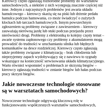
Kierowcy często zgłaszają różnorodne problemy do warsztatów
samochodowych, a niektóre z nich występują znacznie częściej niż
inne. Jednym z najczęstszych problemów jest awaria układu
hamulcowego – kierowcy skarżą się na piski lub drżenie pedału
hamulca podczas hamowania, co może świadczyć o zużytych
klockach lub tarczach hamulcowych. Innym powszechnym
zgłoszeniem są problemy związane z zawieszeniem – kierowcy
zauważają nierówną jazdę lub stuki podczas przejazdu przez
nierówności drogi. Problemy z elektroniką to kolejny częsty temat –
awarie systemu zapłonowego czy problemy z akumulatorem mogą
prowadzić do trudności w uruchamianiu silnika lub błędnych
komunikatów na desce rozdzielczej. Kierowcy często zgłaszają
także problemy związane z klimatyzacją – brak chłodzenia lub
nieprzyjemny zapach wydobywający się z nawiewu to sygnały
wskazujące na konieczność serwisowania układu klimatyzacyjnego.
Warto również wspomnieć o problemach ze skrzynią biegów –
kierowcy zgłaszają trudności w zmianie biegów lub hałas podczas
pracy skrzyni biegów.
Jakie nowoczesne technologie stosowane
są w warsztatach samochodowych?
Nowoczesne technologie odgrywają kluczową rolę w
funkcjonowaniu współczesnych warsztatów samochodowych,