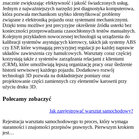
znacznie zwiększając efektywność i jakość świadczonych usług.
Jednym z najważniejszych narzędzi jest diagnostyka komputerowa,
która pozwala mechanikom szybko identyfikować problemy
związane z elektroniką pojazdu oraz systemami mechanicznymi.
Dzięki temu możliwe jest precyzyjne określenie źródła usterki bez
konieczności przeprowadzania czasochłonnych testów manualnych.
Kolejnym przykładem nowoczesnej technologii są urządzenia do
kalibracji systemów asystujących kierowcy, takich jak systemy ABS
czy ESP, które wymagają precyzyjnej regulacji po każdej naprawie
układów zawieszenia czy hamulcowych. Warsztaty coraz częściej
korzystają także z systemów zarządzania relacjami z klientami
(CRM), które umożliwiają lepszą organizację pracy oraz śledzenie
historii serwisowej każdego pojazdu. Dodatkowo rozwój
technologii 3D pozwala na dokładniejsze pomiary oraz
projektowanie części zamiennych czy elementów karoserii przy
użyciu druku 3D.
Polecamy zobaczyć
Nawigacja
Jak zarejestrować warsztat samochodowy?
wpisu
Rejestracja warsztatu samochodowego to proces, który wymaga
staranności i znajomości przepisów prawnych. Pierwszym krokiem
jest…