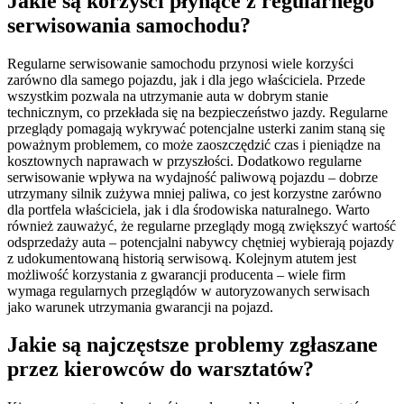
Jakie są korzyści płynące z regularnego
serwisowania samochodu?
Regularne serwisowanie samochodu przynosi wiele korzyści
zarówno dla samego pojazdu, jak i dla jego właściciela. Przede
wszystkim pozwala na utrzymanie auta w dobrym stanie
technicznym, co przekłada się na bezpieczeństwo jazdy. Regularne
przeglądy pomagają wykrywać potencjalne usterki zanim staną się
poważnym problemem, co może zaoszczędzić czas i pieniądze na
kosztownych naprawach w przyszłości. Dodatkowo regularne
serwisowanie wpływa na wydajność paliwową pojazdu – dobrze
utrzymany silnik zużywa mniej paliwa, co jest korzystne zarówno
dla portfela właściciela, jak i dla środowiska naturalnego. Warto
również zauważyć, że regularne przeglądy mogą zwiększyć wartość
odsprzedaży auta – potencjalni nabywcy chętniej wybierają pojazdy
z udokumentowaną historią serwisową. Kolejnym atutem jest
możliwość korzystania z gwarancji producenta – wiele firm
wymaga regularnych przeglądów w autoryzowanych serwisach
jako warunek utrzymania gwarancji na pojazd.
Jakie są najczęstsze problemy zgłaszane
przez kierowców do warsztatów?