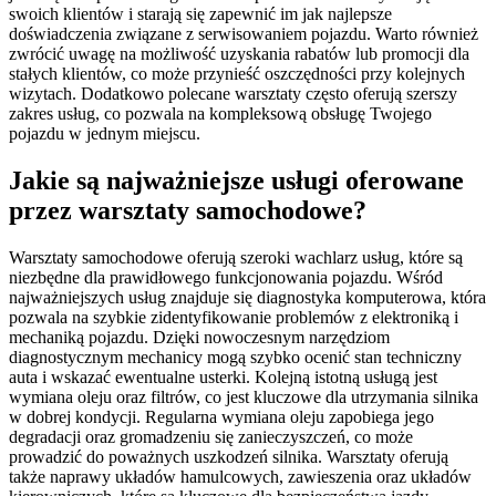
swoich klientów i starają się zapewnić im jak najlepsze
doświadczenia związane z serwisowaniem pojazdu. Warto również
zwrócić uwagę na możliwość uzyskania rabatów lub promocji dla
stałych klientów, co może przynieść oszczędności przy kolejnych
wizytach. Dodatkowo polecane warsztaty często oferują szerszy
zakres usług, co pozwala na kompleksową obsługę Twojego
pojazdu w jednym miejscu.
Jakie są najważniejsze usługi oferowane
przez warsztaty samochodowe?
Warsztaty samochodowe oferują szeroki wachlarz usług, które są
niezbędne dla prawidłowego funkcjonowania pojazdu. Wśród
najważniejszych usług znajduje się diagnostyka komputerowa, która
pozwala na szybkie zidentyfikowanie problemów z elektroniką i
mechaniką pojazdu. Dzięki nowoczesnym narzędziom
diagnostycznym mechanicy mogą szybko ocenić stan techniczny
auta i wskazać ewentualne usterki. Kolejną istotną usługą jest
wymiana oleju oraz filtrów, co jest kluczowe dla utrzymania silnika
w dobrej kondycji. Regularna wymiana oleju zapobiega jego
degradacji oraz gromadzeniu się zanieczyszczeń, co może
prowadzić do poważnych uszkodzeń silnika. Warsztaty oferują
także naprawy układów hamulcowych, zawieszenia oraz układów