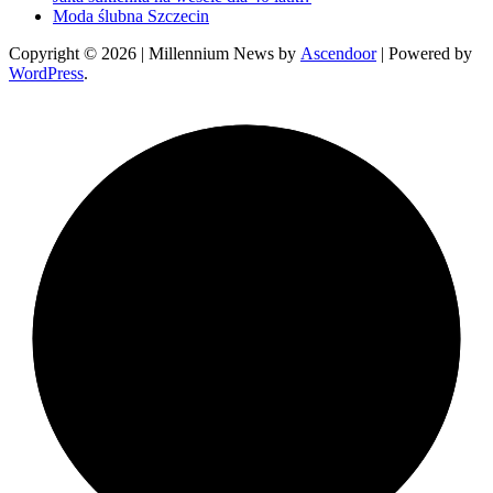
Moda ślubna Szczecin
Copyright © 2026
| Millennium News by
Ascendoor
| Powered by
WordPress
.