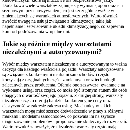
kierowniczych, które są kluczowe dla bezpieczeństwa jazdy.
Dodatkowo wiele warsztatów zajmuje się wymianą opon oraz ich
sezonowym przechowywaniem, co jest szczególnie ważne w
zmieniających się warunkach atmosferycznych. Warto również
zwrócić uwagę na usługi związane z klimatyzacją, takie jak
napełnianie i serwisowanie układu klimatyzacyjnego, co zapewnia
komfort podróżowania w upalne dni.
Jakie są różnice między warsztatami
niezależnymi a autoryzowanymi?
Wybór między warsztatem niezależnym a autoryzowanym to ważna
decyzja dla każdego właściciela pojazdu. Warsztaty autoryzowane
są związane z konkretnymi markami samochodów i często
korzystają z oryginalnych części zamiennych oraz technologii
zalecanych przez producenta. Oferują one zazwyczaj gwarancję na
wykonane usługi oraz części, co może być istotnym atutem dla osób
dbających o wartość swojego pojazdu. Z drugiej strony, warsztaty
niezależne często oferują bardziej konkurencyjne ceny oraz
elastyczność w zakresie zakresu usług. Mechanicy w takich
warsztatach mogą mieć szersze doświadczenie w pracy z różnymi
markami i modelami samochodów, co pozwala im na szybsze
diagnozowanie problemów i proponowanie skutecznych rozwiązań.
Warto również zauważyć, że niezależne warsztaty często mają