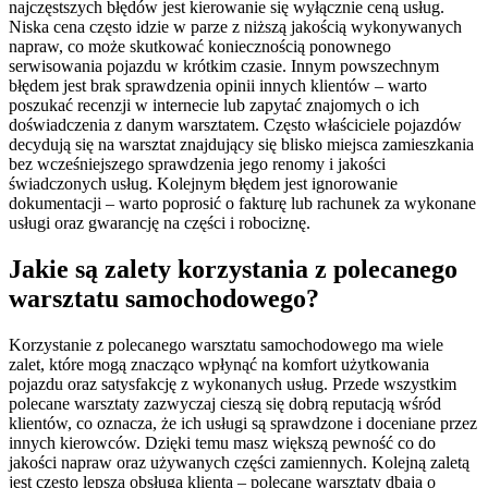
najczęstszych błędów jest kierowanie się wyłącznie ceną usług.
Niska cena często idzie w parze z niższą jakością wykonywanych
napraw, co może skutkować koniecznością ponownego
serwisowania pojazdu w krótkim czasie. Innym powszechnym
błędem jest brak sprawdzenia opinii innych klientów – warto
poszukać recenzji w internecie lub zapytać znajomych o ich
doświadczenia z danym warsztatem. Często właściciele pojazdów
decydują się na warsztat znajdujący się blisko miejsca zamieszkania
bez wcześniejszego sprawdzenia jego renomy i jakości
świadczonych usług. Kolejnym błędem jest ignorowanie
dokumentacji – warto poprosić o fakturę lub rachunek za wykonane
usługi oraz gwarancję na części i robociznę.
Jakie są zalety korzystania z polecanego
warsztatu samochodowego?
Korzystanie z polecanego warsztatu samochodowego ma wiele
zalet, które mogą znacząco wpłynąć na komfort użytkowania
pojazdu oraz satysfakcję z wykonanych usług. Przede wszystkim
polecane warsztaty zazwyczaj cieszą się dobrą reputacją wśród
klientów, co oznacza, że ich usługi są sprawdzone i doceniane przez
innych kierowców. Dzięki temu masz większą pewność co do
jakości napraw oraz używanych części zamiennych. Kolejną zaletą
jest często lepsza obsługa klienta – polecane warsztaty dbają o