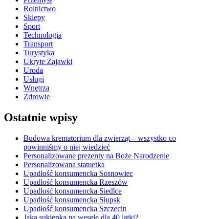
Rolnictwo
Sklepy
Sport
Technologia
Transport
Turystyka
Ukryte Zajawki
Uroda
Usługi
Wnętrza
Zdrowie
Ostatnie wpisy
Budowa krematorium dla zwierząt – wszystko co
powinniśmy o niej wiedzieć
Personalizowane prezenty na Boże Narodzenie
Personalizowana statuetka
Upadłość konsumencka Sosnowiec
Upadłość konsumencka Rzeszów
Upadłość konsumencka Siedlce
Upadłość konsumencka Słupsk
Upadłość konsumencka Szczecin
Jaka sukienka na wesele dla 40 latki?