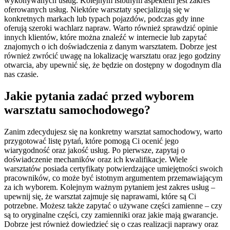
wykonywanych usług. Kolejnym istotnym aspektem jest zakres
oferowanych usług. Niektóre warsztaty specjalizują się w
konkretnych markach lub typach pojazdów, podczas gdy inne
oferują szeroki wachlarz napraw. Warto również sprawdzić opinie
innych klientów, które można znaleźć w internecie lub zapytać
znajomych o ich doświadczenia z danym warsztatem. Dobrze jest
również zwrócić uwagę na lokalizację warsztatu oraz jego godziny
otwarcia, aby upewnić się, że będzie on dostępny w dogodnym dla
nas czasie.
Jakie pytania zadać przed wyborem
warsztatu samochodowego?
Zanim zdecydujesz się na konkretny warsztat samochodowy, warto
przygotować listę pytań, które pomogą Ci ocenić jego
wiarygodność oraz jakość usług. Po pierwsze, zapytaj o
doświadczenie mechaników oraz ich kwalifikacje. Wiele
warsztatów posiada certyfikaty potwierdzające umiejętności swoich
pracowników, co może być istotnym argumentem przemawiającym
za ich wyborem. Kolejnym ważnym pytaniem jest zakres usług –
upewnij się, że warsztat zajmuje się naprawami, które są Ci
potrzebne. Możesz także zapytać o używane części zamienne – czy
są to oryginalne części, czy zamienniki oraz jakie mają gwarancje.
Dobrze jest również dowiedzieć się o czas realizacji naprawy oraz