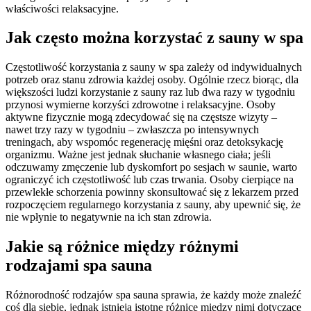
właściwości relaksacyjne.
Jak często można korzystać z sauny w spa
Częstotliwość korzystania z sauny w spa zależy od indywidualnych
potrzeb oraz stanu zdrowia każdej osoby. Ogólnie rzecz biorąc, dla
większości ludzi korzystanie z sauny raz lub dwa razy w tygodniu
przynosi wymierne korzyści zdrowotne i relaksacyjne. Osoby
aktywne fizycznie mogą zdecydować się na częstsze wizyty –
nawet trzy razy w tygodniu – zwłaszcza po intensywnych
treningach, aby wspomóc regenerację mięśni oraz detoksykację
organizmu. Ważne jest jednak słuchanie własnego ciała; jeśli
odczuwamy zmęczenie lub dyskomfort po sesjach w saunie, warto
ograniczyć ich częstotliwość lub czas trwania. Osoby cierpiące na
przewlekłe schorzenia powinny skonsultować się z lekarzem przed
rozpoczęciem regularnego korzystania z sauny, aby upewnić się, że
nie wpłynie to negatywnie na ich stan zdrowia.
Jakie są różnice między różnymi
rodzajami spa sauna
Różnorodność rodzajów spa sauna sprawia, że każdy może znaleźć
coś dla siebie, jednak istnieją istotne różnice między nimi dotyczące