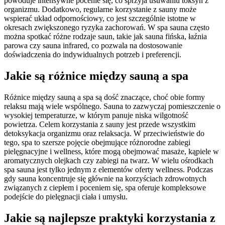
powoduje intensywne pocenie się, co sprzyja usuwaniu toksyn z
organizmu. Dodatkowo, regularne korzystanie z sauny może
wspierać układ odpornościowy, co jest szczególnie istotne w
okresach zwiększonego ryzyka zachorowań. W spa sauna często
można spotkać różne rodzaje saun, takie jak sauna fińska, łaźnia
parowa czy sauna infrared, co pozwala na dostosowanie
doświadczenia do indywidualnych potrzeb i preferencji.
Jakie są różnice między sauną a spa
Różnice między sauną a spa są dość znaczące, choć obie formy
relaksu mają wiele wspólnego. Sauna to zazwyczaj pomieszczenie o
wysokiej temperaturze, w którym panuje niska wilgotność
powietrza. Celem korzystania z sauny jest przede wszystkim
detoksykacja organizmu oraz relaksacja. W przeciwieństwie do
tego, spa to szersze pojęcie obejmujące różnorodne zabiegi
pielęgnacyjne i wellness, które mogą obejmować masaże, kąpiele w
aromatycznych olejkach czy zabiegi na twarz. W wielu ośrodkach
spa sauna jest tylko jednym z elementów oferty wellness. Podczas
gdy sauna koncentruje się głównie na korzyściach zdrowotnych
związanych z ciepłem i poceniem się, spa oferuje kompleksowe
podejście do pielęgnacji ciała i umysłu.
Jakie są najlepsze praktyki korzystania z