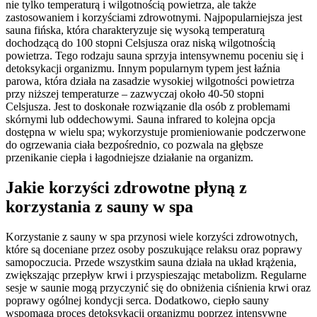
nie tylko temperaturą i wilgotnością powietrza, ale także
zastosowaniem i korzyściami zdrowotnymi. Najpopularniejsza jest
sauna fińska, która charakteryzuje się wysoką temperaturą
dochodzącą do 100 stopni Celsjusza oraz niską wilgotnością
powietrza. Tego rodzaju sauna sprzyja intensywnemu poceniu się i
detoksykacji organizmu. Innym popularnym typem jest łaźnia
parowa, która działa na zasadzie wysokiej wilgotności powietrza
przy niższej temperaturze – zazwyczaj około 40-50 stopni
Celsjusza. Jest to doskonałe rozwiązanie dla osób z problemami
skórnymi lub oddechowymi. Sauna infrared to kolejna opcja
dostępna w wielu spa; wykorzystuje promieniowanie podczerwone
do ogrzewania ciała bezpośrednio, co pozwala na głębsze
przenikanie ciepła i łagodniejsze działanie na organizm.
Jakie korzyści zdrowotne płyną z
korzystania z sauny w spa
Korzystanie z sauny w spa przynosi wiele korzyści zdrowotnych,
które są doceniane przez osoby poszukujące relaksu oraz poprawy
samopoczucia. Przede wszystkim sauna działa na układ krążenia,
zwiększając przepływ krwi i przyspieszając metabolizm. Regularne
sesje w saunie mogą przyczynić się do obniżenia ciśnienia krwi oraz
poprawy ogólnej kondycji serca. Dodatkowo, ciepło sauny
wspomaga proces detoksykacji organizmu poprzez intensywne