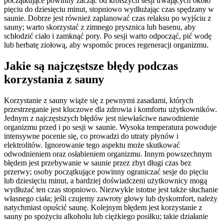
początkujące powinny zacząć od krótszych sesji trwających około
pięciu do dziesięciu minut, stopniowo wydłużając czas spędzany w
saunie. Dobrze jest również zaplanować czas relaksu po wyjściu z
sauny; warto skorzystać z zimnego prysznica lub basenu, aby
schłodzić ciało i zamknąć pory. Po sesji warto odpocząć, pić wodę
lub herbatę ziołową, aby wspomóc proces regeneracji organizmu.
Jakie są najczęstsze błędy podczas
korzystania z sauny
Korzystanie z sauny wiąże się z pewnymi zasadami, których
przestrzeganie jest kluczowe dla zdrowia i komfortu użytkowników.
Jednym z najczęstszych błędów jest niewłaściwe nawodnienie
organizmu przed i po sesji w saunie. Wysoka temperatura powoduje
intensywne pocenie się, co prowadzi do utraty płynów i
elektrolitów. Ignorowanie tego aspektu może skutkować
odwodnieniem oraz osłabieniem organizmu. Innym powszechnym
błędem jest przebywanie w saunie przez zbyt długi czas bez
przerwy; osoby początkujące powinny ograniczać sesje do pięciu
lub dziesięciu minut, a bardziej doświadczeni użytkownicy mogą
wydłużać ten czas stopniowo. Niezwykle istotne jest także słuchanie
własnego ciała; jeśli czujemy zawroty głowy lub dyskomfort, należy
natychmiast opuścić saunę. Kolejnym błędem jest korzystanie z
sauny po spożyciu alkoholu lub ciężkiego posiłku; takie działanie