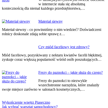
w internecie stała się absolutną
koniecznością dla niemal każdego przedsiębiorstwa,…
Materiał siewny
Materiał siewny - co powinniśmy o nim wiedzieć? Doświadczeni
rolnicy doskonale zdają sobie sprawę z…
Czy miód faceliowy jest zdrowy?
Miód faceliowy, pozyskiwany z nektaru kwiatów facelii błękitnej,
zyskuje coraz większą popularność wśród osób poszukujących…
Frezy do paznokci – jakie służą do czego?
Frezy do paznokci to niezwykle
wszechstronne narzędzia, które znalazły
swoje miejsce zarówno w salonach kosmetycznych,…
Wykończenie wnętrz Piaseczno
Jak wybrać warsztat samochodowy?