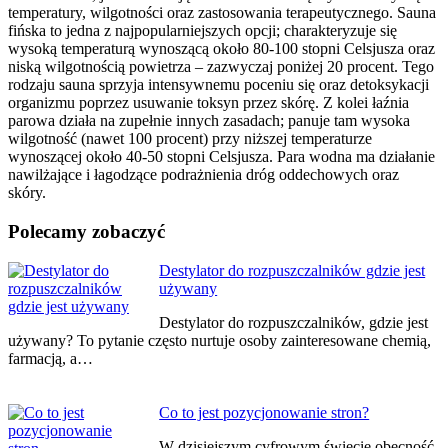
temperatury, wilgotności oraz zastosowania terapeutycznego. Sauna
fińska to jedna z najpopularniejszych opcji; charakteryzuje się
wysoką temperaturą wynoszącą około 80-100 stopni Celsjusza oraz
niską wilgotnością powietrza – zazwyczaj poniżej 20 procent. Tego
rodzaju sauna sprzyja intensywnemu poceniu się oraz detoksykacji
organizmu poprzez usuwanie toksyn przez skórę. Z kolei łaźnia
parowa działa na zupełnie innych zasadach; panuje tam wysoka
wilgotność (nawet 100 procent) przy niższej temperaturze
wynoszącej około 40-50 stopni Celsjusza. Para wodna ma działanie
nawilżające i łagodzące podrażnienia dróg oddechowych oraz
skóry.
Polecamy zobaczyć
Nawigacja
Destylator do rozpuszczalników gdzie jest
używany
wpisu
Destylator do rozpuszczalników, gdzie jest
używany? To pytanie często nurtuje osoby zainteresowane chemią,
farmacją, a…
Co to jest pozycjonowanie stron?
W dzisiejszym cyfrowym świecie obecność