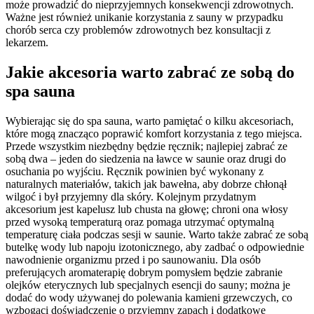
może prowadzić do nieprzyjemnych konsekwencji zdrowotnych.
Ważne jest również unikanie korzystania z sauny w przypadku
chorób serca czy problemów zdrowotnych bez konsultacji z
lekarzem.
Jakie akcesoria warto zabrać ze sobą do
spa sauna
Wybierając się do spa sauna, warto pamiętać o kilku akcesoriach,
które mogą znacząco poprawić komfort korzystania z tego miejsca.
Przede wszystkim niezbędny będzie ręcznik; najlepiej zabrać ze
sobą dwa – jeden do siedzenia na ławce w saunie oraz drugi do
osuchania po wyjściu. Ręcznik powinien być wykonany z
naturalnych materiałów, takich jak bawełna, aby dobrze chłonął
wilgoć i był przyjemny dla skóry. Kolejnym przydatnym
akcesorium jest kapelusz lub chusta na głowę; chroni ona włosy
przed wysoką temperaturą oraz pomaga utrzymać optymalną
temperaturę ciała podczas sesji w saunie. Warto także zabrać ze sobą
butelkę wody lub napoju izotonicznego, aby zadbać o odpowiednie
nawodnienie organizmu przed i po saunowaniu. Dla osób
preferujących aromaterapię dobrym pomysłem będzie zabranie
olejków eterycznych lub specjalnych esencji do sauny; można je
dodać do wody używanej do polewania kamieni grzewczych, co
wzbogaci doświadczenie o przyjemny zapach i dodatkowe