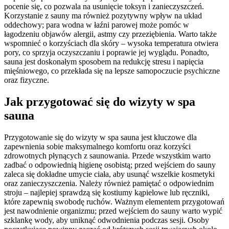
pocenie się, co pozwala na usunięcie toksyn i zanieczyszczeń.
Korzystanie z sauny ma również pozytywny wpływ na układ
oddechowy; para wodna w łaźni parowej może pomóc w
łagodzeniu objawów alergii, astmy czy przeziębienia. Warto także
wspomnieć o korzyściach dla skóry – wysoka temperatura otwiera
pory, co sprzyja oczyszczaniu i poprawie jej wyglądu. Ponadto,
sauna jest doskonałym sposobem na redukcję stresu i napięcia
mięśniowego, co przekłada się na lepsze samopoczucie psychiczne
oraz fizyczne.
Jak przygotować się do wizyty w spa
sauna
Przygotowanie się do wizyty w spa sauna jest kluczowe dla
zapewnienia sobie maksymalnego komfortu oraz korzyści
zdrowotnych płynących z saunowania. Przede wszystkim warto
zadbać o odpowiednią higienę osobistą; przed wejściem do sauny
zaleca się dokładne umycie ciała, aby usunąć wszelkie kosmetyki
oraz zanieczyszczenia. Należy również pamiętać o odpowiednim
stroju – najlepiej sprawdzą się kostiumy kąpielowe lub ręczniki,
które zapewnią swobodę ruchów. Ważnym elementem przygotowań
jest nawodnienie organizmu; przed wejściem do sauny warto wypić
szklankę wody, aby uniknąć odwodnienia podczas sesji. Osoby