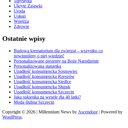
Turystyka
Ukryte Zajawki
Uroda
Usługi
Wnętrza
Zdrowie
Ostatnie wpisy
Budowa krematorium dla zwierząt – wszystko co
powinniśmy o niej wiedzieć
Personalizowane prezenty na Boże Narodzenie
Personalizowana statuetka
Upadłość konsumencka Sosnowiec
Upadłość konsumencka Rzeszów
Upadłość konsumencka Siedlce
Upadłość konsumencka Słupsk
Upadłość konsumencka Szczecin
Jaka sukienka na wesele dla 40 latki?
Moda ślubna Szczecin
Copyright © 2026
| Millennium News by
Ascendoor
| Powered by
WordPress
.