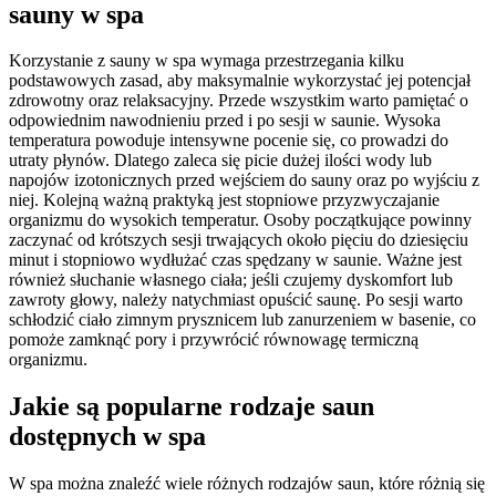
sauny w spa
Korzystanie z sauny w spa wymaga przestrzegania kilku
podstawowych zasad, aby maksymalnie wykorzystać jej potencjał
zdrowotny oraz relaksacyjny. Przede wszystkim warto pamiętać o
odpowiednim nawodnieniu przed i po sesji w saunie. Wysoka
temperatura powoduje intensywne pocenie się, co prowadzi do
utraty płynów. Dlatego zaleca się picie dużej ilości wody lub
napojów izotonicznych przed wejściem do sauny oraz po wyjściu z
niej. Kolejną ważną praktyką jest stopniowe przyzwyczajanie
organizmu do wysokich temperatur. Osoby początkujące powinny
zaczynać od krótszych sesji trwających około pięciu do dziesięciu
minut i stopniowo wydłużać czas spędzany w saunie. Ważne jest
również słuchanie własnego ciała; jeśli czujemy dyskomfort lub
zawroty głowy, należy natychmiast opuścić saunę. Po sesji warto
schłodzić ciało zimnym prysznicem lub zanurzeniem w basenie, co
pomoże zamknąć pory i przywrócić równowagę termiczną
organizmu.
Jakie są popularne rodzaje saun
dostępnych w spa
W spa można znaleźć wiele różnych rodzajów saun, które różnią się