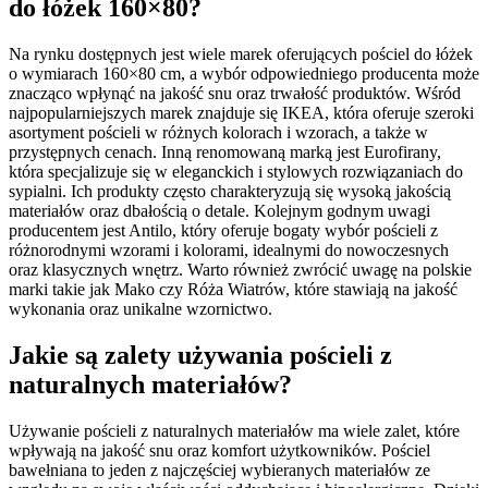
do łóżek 160×80?
Na rynku dostępnych jest wiele marek oferujących pościel do łóżek
o wymiarach 160×80 cm, a wybór odpowiedniego producenta może
znacząco wpłynąć na jakość snu oraz trwałość produktów. Wśród
najpopularniejszych marek znajduje się IKEA, która oferuje szeroki
asortyment pościeli w różnych kolorach i wzorach, a także w
przystępnych cenach. Inną renomowaną marką jest Eurofirany,
która specjalizuje się w eleganckich i stylowych rozwiązaniach do
sypialni. Ich produkty często charakteryzują się wysoką jakością
materiałów oraz dbałością o detale. Kolejnym godnym uwagi
producentem jest Antilo, który oferuje bogaty wybór pościeli z
różnorodnymi wzorami i kolorami, idealnymi do nowoczesnych
oraz klasycznych wnętrz. Warto również zwrócić uwagę na polskie
marki takie jak Mako czy Róża Wiatrów, które stawiają na jakość
wykonania oraz unikalne wzornictwo.
Jakie są zalety używania pościeli z
naturalnych materiałów?
Używanie pościeli z naturalnych materiałów ma wiele zalet, które
wpływają na jakość snu oraz komfort użytkowników. Pościel
bawełniana to jeden z najczęściej wybieranych materiałów ze