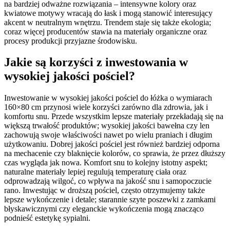
na bardziej odważne rozwiązania – intensywne kolory oraz
kwiatowe motywy wracają do łask i mogą stanowić interesujący
akcent w neutralnym wnętrzu. Trendem staje się także ekologia;
coraz więcej producentów stawia na materiały organiczne oraz
procesy produkcji przyjazne środowisku.
Jakie są korzyści z inwestowania w
wysokiej jakości pościel?
Inwestowanie w wysokiej jakości pościel do łóżka o wymiarach
160×80 cm przynosi wiele korzyści zarówno dla zdrowia, jak i
komfortu snu. Przede wszystkim lepsze materiały przekładają się na
większą trwałość produktów; wysokiej jakości bawełna czy len
zachowują swoje właściwości nawet po wielu praniach i długim
użytkowaniu. Dobrej jakości pościel jest również bardziej odporna
na mechacenie czy blaknięcie kolorów, co sprawia, że przez dłuższy
czas wygląda jak nowa. Komfort snu to kolejny istotny aspekt;
naturalne materiały lepiej regulują temperaturę ciała oraz
odprowadzają wilgoć, co wpływa na jakość snu i samopoczucie
rano. Inwestując w droższą pościel, często otrzymujemy także
lepsze wykończenie i detale; starannie szyte poszewki z zamkami
błyskawicznymi czy eleganckie wykończenia mogą znacząco
podnieść estetykę sypialni.