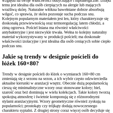
względu na swoje właściwości oddychające i hipoalergiczne. Dzięki
temu jest idealna dla osób cierpiących na alergie lub mających
wrażliwą skórę. Naturalne włókna bawełniane dobrze absorbują
wilgoć, co sprawia, że skóra pozostaje sucha podczas snu.
Kolejnym popularnym materiałem jest len, który charakteryzuje się
doskonałą przewiewnością oraz termoregulacją; latem chłodzi, a
zimą ogrzewa. Pościel lniana ma również właściwości
antybakteryjne i jest niezwykle trwała. Wełna to kolejny naturalny
materiał wykorzystywany w produkcji pościeli; ma doskonałe
właściwości izolacyjne i jest idealna dla osób ceniących sobie ciepło
podczas snu.
Jakie są trendy w designie pościeli do
łóżek 160×80?
Trendy w designie pościeli do łóżek o wymiarach 160×80 cm
zmieniają się z sezonu na sezon, a ich wybór często odzwierciedla
aktualne kierunki w aranżacji wnętrz. Obecnie dużą popularnością
cieszą się minimalistyczne wzory oraz stonowane kolory; biel,
szarość oraz beż dominują w wielu kolekcjach. Takie kolory tworzą
spokojną atmosferę i świetnie komponują się z różnorodnymi
stylami aranżacyjnymi. Wzory geometryczne również zyskują na
popularności; prostokąty czy trójkąty dodają nowoczesnego
charakteru sypialni. Z drugiej strony coraz więcej osób decyduje się