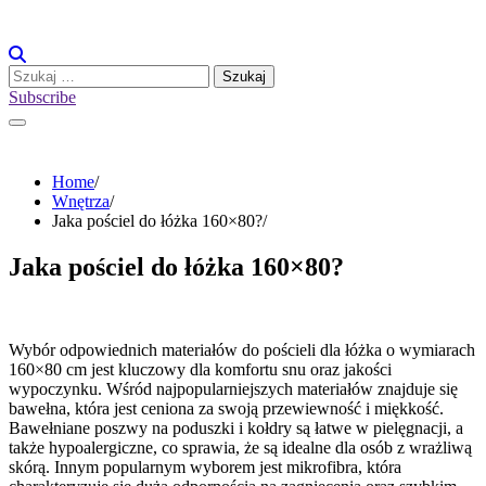
Skip
to
content
Szukaj:
Subscribe
Home
Wnętrza
Jaka pościel do łóżka 160×80?
Jaka pościel do łóżka 160×80?
Wybór odpowiednich materiałów do pościeli dla łóżka o wymiarach
160×80 cm jest kluczowy dla komfortu snu oraz jakości
wypoczynku. Wśród najpopularniejszych materiałów znajduje się
bawełna, która jest ceniona za swoją przewiewność i miękkość.
Bawełniane poszwy na poduszki i kołdry są łatwe w pielęgnacji, a
także hypoalergiczne, co sprawia, że są idealne dla osób z wrażliwą
skórą. Innym popularnym wyborem jest mikrofibra, która