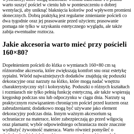
warto suszyć pościel w cieniu lub w pomieszczeniu o dobrej
wentylacji, aby uniknąć blaknięcia kolorów pod wpływem promieni
słonecznych. Dobrą praktyką jest regularne zmienianie pościeli co
dwa tygodnie oraz jej prasowanie przed użyciem; prasowanie
pomaga nie tylko w uzyskaniu estetycznego wyglądu, ale także
zabija ewentualne roztocza.
Jakie akcesoria warto mieć przy pościeli
160×80?
Dopełnieniem pościeli do łóżka o wymiarach 160×80 cm są
różnorodne akcesoria, które zwiększają komfort snu oraz estetykę
sypialni. Wśród najważniejszych dodatków znajdują się poduszki
dekoracyjne oraz narzuty na łóżko, które mogą nadać wnętrzu
charakterystyczny styl i kolorystykę. Poduszki o różnych kształtach
i rozmiarach nie tylko pełnią funkcję estetyczną, ale także wspierają
kręgosłup podczas snu lub odpoczynku w ciągu dnia. Narzuty są
praktycznym rozwiązaniem chroniącym pościel przed kurzem oraz
zabrudzeniami; dodatkowo mogą być używane jako element
dekoracyjny podczas dnia. Innym ważnym akcesorium są
ochraniacze na materace, które zabezpieczają go przed wilgocią
oraz plamami; wybór odpowiedniego ochraniacza może znacznie
wydłużyć żywotność materaca. Warto również pomyśleć o