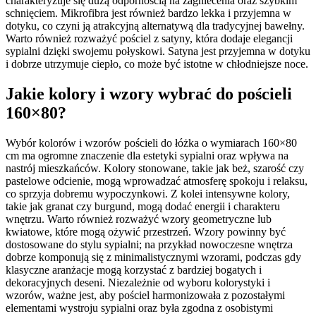
charakteryzuje się dużą odpornością na zagniecenia oraz szybkim
schnięciem. Mikrofibra jest również bardzo lekka i przyjemna w
dotyku, co czyni ją atrakcyjną alternatywą dla tradycyjnej bawełny.
Warto również rozważyć pościel z satyny, która dodaje elegancji
sypialni dzięki swojemu połyskowi. Satyna jest przyjemna w dotyku
i dobrze utrzymuje ciepło, co może być istotne w chłodniejsze noce.
Jakie kolory i wzory wybrać do pościeli
160×80?
Wybór kolorów i wzorów pościeli do łóżka o wymiarach 160×80
cm ma ogromne znaczenie dla estetyki sypialni oraz wpływa na
nastrój mieszkańców. Kolory stonowane, takie jak beż, szarość czy
pastelowe odcienie, mogą wprowadzać atmosferę spokoju i relaksu,
co sprzyja dobremu wypoczynkowi. Z kolei intensywne kolory,
takie jak granat czy burgund, mogą dodać energii i charakteru
wnętrzu. Warto również rozważyć wzory geometryczne lub
kwiatowe, które mogą ożywić przestrzeń. Wzory powinny być
dostosowane do stylu sypialni; na przykład nowoczesne wnętrza
dobrze komponują się z minimalistycznymi wzorami, podczas gdy
klasyczne aranżacje mogą korzystać z bardziej bogatych i
dekoracyjnych deseni. Niezależnie od wyboru kolorystyki i
wzorów, ważne jest, aby pościel harmonizowała z pozostałymi
elementami wystroju sypialni oraz była zgodna z osobistymi