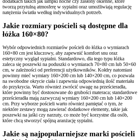
dodatkach takich jak lampki nocne czy zasłony okienne, które
tworzą przytulną atmosferę w sypialni oraz umożliwiają regulację
natężenia światła według indywidualnych potrzeb.
Jakie rozmiary pościeli są dostępne dla
łóżka 160×80?
Wybór odpowiednich rozmiarów pościeli do łóżka o wymiarach
160×80 cm jest kluczowy, aby zapewnić komfort snu oraz
estetyczny wygląd sypialni. Standardowo, dla tego typu łóżka
zaleca się poszewki na poduszki o wymiarach 70×80 cm lub 50×60
cm, w zależności od preferencji użytkowników. Kołdry natomiast
powinny mieć wymiary 160×200 cm lub 140×200 cm, co pozwala
na swobodne okrycie ciała i zapewnia odpowiednią ilość materiału
do przykrycia. Warto również zwrócić uwagę na prześcieradła,
które powinny być dostosowane do grubości materaca; standardowe
prześcieradła mają zazwyczaj wymiary 160×200 cm lub 140×200
cm. Przy wyborze pościeli warto również pamiętać o tym, że
niektóre zestawy mogą zawierać dodatkowe elementy, takie jak
poszewki na jaśki czy narzuty, co może być korzystne dla osób,
które chcą stworzyć spójną aranżację sypialni.
Jakie są najpopularniejsze marki pościeli