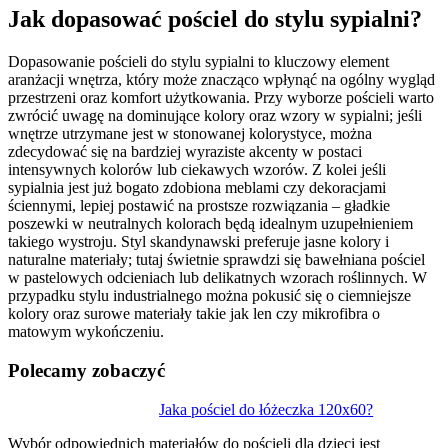
Jak dopasować pościel do stylu sypialni?
Dopasowanie pościeli do stylu sypialni to kluczowy element
aranżacji wnętrza, który może znacząco wpłynąć na ogólny wygląd
przestrzeni oraz komfort użytkowania. Przy wyborze pościeli warto
zwrócić uwagę na dominujące kolory oraz wzory w sypialni; jeśli
wnętrze utrzymane jest w stonowanej kolorystyce, można
zdecydować się na bardziej wyraziste akcenty w postaci
intensywnych kolorów lub ciekawych wzorów. Z kolei jeśli
sypialnia jest już bogato zdobiona meblami czy dekoracjami
ściennymi, lepiej postawić na prostsze rozwiązania – gładkie
poszewki w neutralnych kolorach będą idealnym uzupełnieniem
takiego wystroju. Styl skandynawski preferuje jasne kolory i
naturalne materiały; tutaj świetnie sprawdzi się bawełniana pościel
w pastelowych odcieniach lub delikatnych wzorach roślinnych. W
przypadku stylu industrialnego można pokusić się o ciemniejsze
kolory oraz surowe materiały takie jak len czy mikrofibra o
matowym wykończeniu.
Polecamy zobaczyć
Nawigacja
Jaka pościel do łóżeczka 120x60?
wpisu
Wybór odpowiednich materiałów do pościeli dla dzieci jest