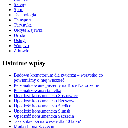
Sklepy
Sport
Technologia
Transport
Turystyka
Ukryte Zajawki
Uroda
Usługi
Wnętrza
Zdrowie
Ostatnie wpisy
Budowa krematorium dla zwierząt – wszystko co
powinniśmy o niej wiedzieć
Personalizowane prezenty na Boże Narodzenie
Personalizowana statuetka
Upadłość konsumencka Sosnowiec
Upadłość konsumencka Rzeszów
Upadłość konsumencka Siedlce
Upadłość konsumencka Słupsk
Upadłość konsumencka Szczecin
Jaka sukienka na wesele dla 40 latki?
Moda ślubna Szczecin