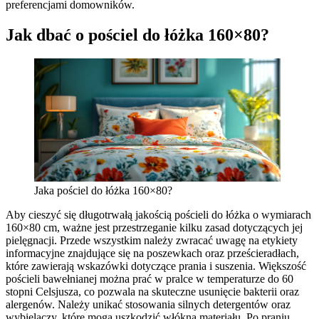
preferencjami domowników.
Jak dbać o pościel do łóżka 160×80?
Jaka pościel do łóżka 160×80?
Aby cieszyć się długotrwałą jakością pościeli do łóżka o wymiarach
160×80 cm, ważne jest przestrzeganie kilku zasad dotyczących jej
pielęgnacji. Przede wszystkim należy zwracać uwagę na etykiety
informacyjne znajdujące się na poszewkach oraz prześcieradłach,
które zawierają wskazówki dotyczące prania i suszenia. Większość
pościeli bawełnianej można prać w pralce w temperaturze do 60
stopni Celsjusza, co pozwala na skuteczne usunięcie bakterii oraz
alergenów. Należy unikać stosowania silnych detergentów oraz
wybielaczy, które mogą uszkodzić włókna materiału. Po praniu