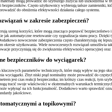
 materiały mogą prowadzić do szybszego zużycia lub uszkodzenia w t
 bezpieczników. Często użytkownicy wybierają tańsze zamienniki, kt
prowadzić do obniżenia efektywności działania całego systemu.
rozwiązań w zakresie zabezpieczeń?
rują szereg korzyści, które mogą znacząco poprawić bezpieczeństwo 
ie jak automatyczne resetowanie czy sygnalizacja stanu pracy. Dzię
Dodatkowo nowoczesne zabezpieczenia często charakteryzują się lepsz
zym okresie użytkowania. Wiele nowoczesnych rozwiązań umożliwia tak
wacje przyczyniają się do zwiększenia efektywności operacyjnej oraz 
zne bezpieczników do wyciągarek?
 kluczowych parametrów technicznych, które mają wpływ na jego skute
 wyciągarki. Zbyt niski prąd nominalny może prowadzić do częstych 
em jest czas reakcji bezpiecznika; im krótszy czas reakcji, tym szybc
i mogą tracić swoje właściwości w ekstremalnych warunkach termiczny
o może wpłynąć na ich funkcjonalność. Dodatkowo warto sprawdzić ozn
andardy jakościowe.
automatycznymi a topikowymi?