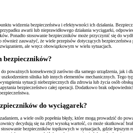
nktu widzenia bezpieczeństwa i efektywności ich działania. Bezpieczn
 przypadku awarii lub nieprawidłowego działania wyciągarki, odpowie
adków. Ponadto stosowanie bezpieczników może przyczynić się do wydł
 również zauważyć, że wiele przepisów dotyczących bezpieczeństwa 
rozwiązaniem, ale wręcz obowiązkowym w wielu sytuacjach.
h bezpieczników?
o poważnych konsekwencji zarówno dla samego urządzenia, jak i dla
ć uszkodzeniem silnika lub innych elementów mechanicznych. Tego ty
ystąpienia sytuacji niebezpiecznych dla zdrowia lub życia osób obsłu
zapytania bezpieczeństwo całej operacji. Dodatkowo brak odpowiedni
bezpieczeństwa.
bezpieczników do wyciągarek?
zadaniem, a wiele osób popełnia błędy, które mogą prowadzić do powa
ytkownicy decydują się na zbyt wysoką wartość, co może skutkować b
d stosowanie bezpieczników topikowych w sytuacjach, gdzie lepszym 