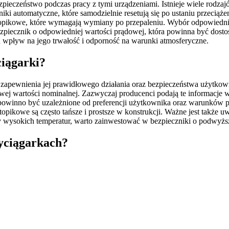
pieczeństwo podczas pracy z tymi urządzeniami. Istnieje wiele rodzaj
iki automatyczne, które samodzielnie resetują się po ustaniu przeciąż
opikowe, które wymagają wymiany po przepaleniu. Wybór odpowiednie
 bezpiecznik o odpowiedniej wartości prądowej, która powinna być do
 wpływ na jego trwałość i odporność na warunki atmosferyczne.
ciągarki?
 zapewnienia jej prawidłowego działania oraz bezpieczeństwa użytkow
wej wartości nominalnej. Zazwyczaj producenci podają te informacje 
winno być uzależnione od preferencji użytkownika oraz warunków pr
pikowe są często tańsze i prostsze w konstrukcji. Ważne jest także
zy wysokich temperatur, warto zainwestować w bezpieczniki o podwyższ
wyciągarkach?