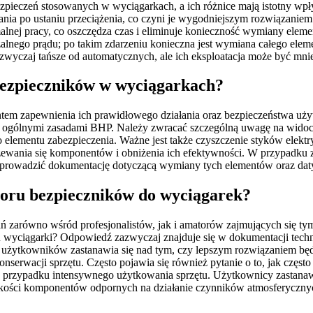
pieczeń stosowanych w wyciągarkach, a ich różnice mają istotny wpł
ania po ustaniu przeciążenia, co czyni je wygodniejszym rozwiązanie
alnej pracy, co oszczędza czas i eliminuje konieczność wymiany eleme
alnego prądu; po takim zdarzeniu konieczna jest wymiana całego eleme
azwyczaj tańsze od automatycznych, ale ich eksploatacja może być mn
 bezpieczników w wyciągarkach?
em zapewnienia ich prawidłowego działania oraz bezpieczeństwa uży
 ogólnymi zasadami BHP. Należy zwracać szczególną uwagę na widoczn
ementu zabezpieczenia. Ważne jest także czyszczenie styków elektry
ewania się komponentów i obniżenia ich efektywności. W przypadku 
eż prowadzić dokumentację dotyczącą wymiany tych elementów oraz da
yboru bezpieczników do wyciągarek?
zarówno wśród profesjonalistów, jak i amatorów zajmujących się tym 
wyciągarki? Odpowiedź zazwyczaj znajduje się w dokumentacji techni
 użytkowników zastanawia się nad tym, czy lepszym rozwiązaniem bę
nserwacji sprzętu. Często pojawia się również pytanie o to, jak częst
j w przypadku intensywnego użytkowania sprzętu. Użytkownicy zastanaw
akości komponentów odpornych na działanie czynników atmosferycznyc