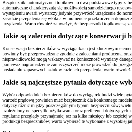
Bezpieczniki automatyczne i topikowe to dwa podstawowe typy zabez
automatyczne charakteryzują się możliwością samodzielnego resetow
wystąpieniu awarii wystarczy jedynie przywrócić urządzenie do norm
zasadzie przepalenia się włókna w momencie przekroczenia dopuszcz
urządzenia. Warto również zauważyć, że bezpieczniki topikowe są z
Jakie są zalecenia dotyczące konserwacji
Konserwacja bezpieczników w wyciągarkach jest kluczowym element
powinny być przeprowadzane zgodnie z zaleceniami producenta oraz
nieprawidłowości mogą wskazywać na konieczność wymiany danego el
ponieważ nagromadzenie zanieczyszczeń może prowadzić do przegrz
posiadaniu zapasowych sztuk w razie ich przepalenia; warto równi
Jakie są najczęstsze pytania dotyczące w
Wybór odpowiednich bezpieczników do wyciągarek budzi wiele pytań 
wartość prądową powinien mieć bezpiecznik dla konkretnego modelu 
dotyczy różnic między poszczególnymi typami bezpieczników; wielu
uzależniony od specyfiki użytkowania oraz preferencji dotyczących ko
regularne przeglądy przynajmniej raz na kilka miesięcy lub częście
produkcji bezpieczników; warto wybierać te wykonane z wysokiej j