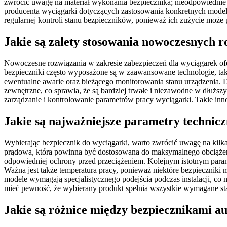
zwrócić uwagę na materiał wykonania bezpiecznika; nieodpowiednie
producenta wyciągarki dotyczących zastosowania konkretnych modeli
regularnej kontroli stanu bezpieczników, ponieważ ich zużycie może 
Jakie są zalety stosowania nowoczesnych 
Nowoczesne rozwiązania w zakresie zabezpieczeń dla wyciągarek ofe
bezpieczniki często wyposażone są w zaawansowane technologie, tak
ewentualne awarie oraz bieżącego monitorowania stanu urządzenia. 
zewnętrzne, co sprawia, że są bardziej trwałe i niezawodne w dłużs
zarządzanie i kontrolowanie parametrów pracy wyciągarki. Takie inno
Jakie są najważniejsze parametry technic
Wybierając bezpiecznik do wyciągarki, warto zwrócić uwagę na kilka
prądowa, która powinna być dostosowana do maksymalnego obciążenia
odpowiedniej ochrony przed przeciążeniem. Kolejnym istotnym parametr
Ważna jest także temperatura pracy, ponieważ niektóre bezpiecznik
modele wymagają specjalistycznego podejścia podczas instalacji, c
mieć pewność, że wybierany produkt spełnia wszystkie wymagane st
Jakie są różnice między bezpiecznikami 