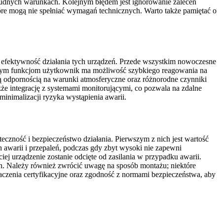
rudnych warunkach. Kolejnym błędem jest ignorowanie zaleceń
óre mogą nie spełniać wymagań technicznych. Warto także pamiętać o
i efektywność działania tych urządzeń. Przede wszystkim nowoczesne
ki tym funkcjom użytkownik ma możliwość szybkiego reagowania na
ą odpornością na warunki atmosferyczne oraz różnorodne czynniki
że integrację z systemami monitorującymi, co pozwala na zdalne
minimalizacji ryzyka wystąpienia awarii.
czność i bezpieczeństwo działania. Pierwszym z nich jest wartość
awarii i przepaleń, podczas gdy zbyt wysoki nie zapewni
iej urządzenie zostanie odcięte od zasilania w przypadku awarii.
ch. Należy również zwrócić uwagę na sposób montażu; niektóre
aczenia certyfikacyjne oraz zgodność z normami bezpieczeństwa, aby