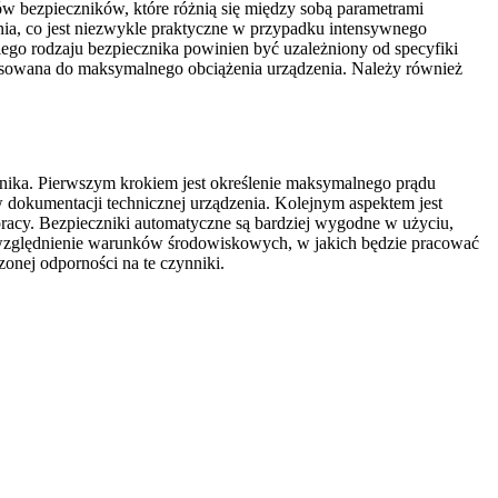
ów bezpieczników, które różnią się między sobą parametrami
enia, co jest niezwykle praktyczne w przypadku intensywnego
go rodzaju bezpiecznika powinien być uzależniony od specyfiki
stosowana do maksymalnego obciążenia urządzenia. Należy również
nika. Pierwszym krokiem jest określenie maksymalnego prądu
w dokumentacji technicznej urządzenia. Kolejnym aspektem jest
acy. Bezpieczniki automatyczne są bardziej wygodne w użyciu,
 uwzględnienie warunków środowiskowych, w jakich będzie pracować
onej odporności na te czynniki.