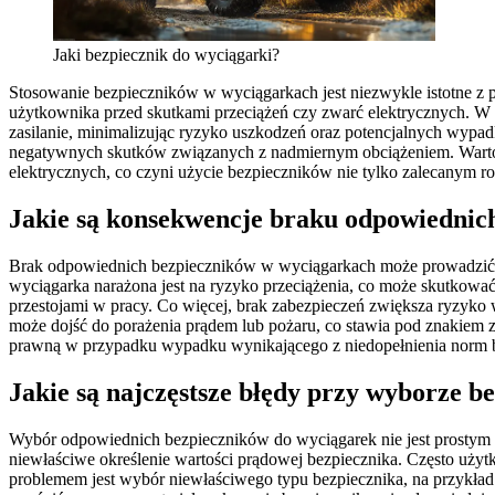
Jaki bezpiecznik do wyciągarki?
Stosowanie bezpieczników w wyciągarkach jest niezwykle istotne z pu
użytkownika przed skutkami przeciążeń czy zwarć elektrycznych. W
zasilanie, minimalizując ryzyko uszkodzeń oraz potencjalnych wyp
negatywnych skutków związanych z nadmiernym obciążeniem. Warto
elektrycznych, co czyni użycie bezpieczników nie tylko zalecanym 
Jakie są konsekwencje braku odpowiednic
Brak odpowiednich bezpieczników w wyciągarkach może prowadzić d
wyciągarka narażona jest na ryzyko przeciążenia, co może skutkowa
przestojami w pracy. Co więcej, brak zabezpieczeń zwiększa ryzyko w
może dojść do porażenia prądem lub pożaru, co stawia pod znakiem 
prawną w przypadku wypadku wynikającego z niedopełnienia norm 
Jakie są najczęstsze błędy przy wyborze 
Wybór odpowiednich bezpieczników do wyciągarek nie jest prostym 
niewłaściwe określenie wartości prądowej bezpiecznika. Często uż
problemem jest wybór niewłaściwego typu bezpiecznika, na przykła