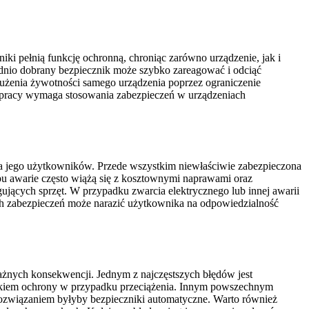
iki pełnią funkcję ochronną, chroniąc zarówno urządzenie, jak i
dnio dobrany bezpiecznik może szybko zareagować i odciąć
użenia żywotności samego urządzenia poprzez ograniczenie
pracy wymaga stosowania zabezpieczeń w urządzeniach
 jego użytkowników. Przede wszystkim niewłaściwie zabezpieczona
pu awarie często wiążą się z kosztownymi naprawami oraz
gujących sprzęt. W przypadku zwarcia elektrycznego lub innej awarii
ch zabezpieczeń może narazić użytkownika na odpowiedzialność
żnych konsekwencji. Jednym z najczęstszych błędów jest
rakiem ochrony w przypadku przeciążenia. Innym powszechnym
rozwiązaniem byłyby bezpieczniki automatyczne. Warto również