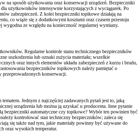
yw na sposób użytkowania oraz konserwacji urządzeń. Bezpieczniki
m dla użytkowników intensywnie korzystających z wyciągarek. Po
ntów zabezpieczeń. Z kolei bezpieczniki topikowe działają na
ntu, co wiąże się z dodatkowymi kosztami oraz czasem przestoju
iej wygodna ze względu na konieczność regularnej wymiany.
tkowników. Regularne kontrole stanu technicznego bezpieczników
e uszkodzenia lub oznaki zużycia materiału; wszelkie
cznych oraz innych elementów układu zabezpieczeń z kurzu i brudu,
zastosowania bezpieczników topikowych należy pamiętać o
ty przeprowadzonych konserwacji.
tematem. Jednym z najczęściej zadawanych pytań jest to, jaką
cznej urządzenia lub można ją uzyskać u producenta. Inne pytanie
dą bezpieczniki automatyczne czy topikowe? Wybór ten powinien być
o należy kontrolować stan techniczny bezpieczników; zaleca się
iają się także nad tym, jakie materiały powinny być używane do
h oraz wysokich temperatur.