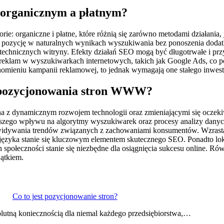
 organicznym a płatnym?
: organiczne i płatne, które różnią się zarówno metodami działania,
ką pozycję w naturalnych wynikach wyszukiwania bez ponoszenia dodat
 technicznych witryny. Efekty działań SEO mogą być długotrwałe i przy
u reklam w wyszukiwarkach internetowych, takich jak Google Ads, c
chomieniu kampanii reklamowej, to jednak wymagają one stałego inwe
ju pozycjonowania stron WWW?
z dynamicznym rozwojem technologii oraz zmieniającymi się oczekiwa
iększego wpływu na algorytmy wyszukiwarek oraz procesy analizy dan
zewidywania trendów związanych z zachowaniami konsumentów. Wzras
o języka stanie się kluczowym elementem skutecznego SEO. Ponadto lok
h społeczności stanie się niezbędne dla osiągnięcia sukcesu online. R
jątkiem.
Co to jest pozycjonowanie stron?
olutną koniecznością dla niemal każdego przedsiębiorstwa,…