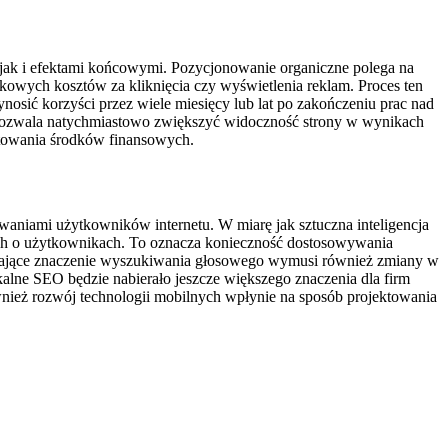
 jak i efektami końcowymi. Pozycjonowanie organiczne polega na
kowych kosztów za kliknięcia czy wyświetlenia reklam. Proces ten
nosić korzyści przez wiele miesięcy lub lat po zakończeniu prac nad
o pozwala natychmiastowo zwiększyć widoczność strony w wynikach
stowania środków finansowych.
niami użytkowników internetu. W miarę jak sztuczna inteligencja
ych o użytkownikach. To oznacza konieczność dostosowywania
tające znaczenie wyszukiwania głosowego wymusi również zmiany w
alne SEO będzie nabierało jeszcze większego znaczenia dla firm
ównież rozwój technologii mobilnych wpłynie na sposób projektowania