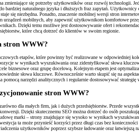
mieniające się potrzeby użytkowników oraz rozwój technologii. Je
 bardziej naturalnego języka i dłuższych fraz zapytań. Użytkownicy c
taje się niezbędna. Ponadto, znaczenie mobilnej wersji stron internet
urządzeń mobilnych, aby zapewnić użytkownikom komfortowe przegląda
kownikach. Dzięki temu możliwe jest dostosowywanie ofert i rekomenda
siębiorstw, które chcą dotrzeć do klientów w swoim regionie.
nia stron WWW?
zowych etapów, które powinny być realizowane w odpowiedniej kolej
ne pozycje w wynikach wyszukiwania oraz zidentyfikować słowa kluczow
cele biznesowe oraz grupę docelową. Kolejnym etapem jest optymalizacj
owiednie słowa kluczowe. Równocześnie warto skupić się na aspektach 
omocą narzędzi analitycznych i regularnie dostosowywać strategię w
w pozycjonowanie stron WWW?
arówno dla małych firm, jak i dużych przedsiębiorstw. Przede wszy
zbę konwersji. Dzięki skutecznemu SEO można dotrzeć do osób poszuku
owę marki – strony znajdujące się wysoko w wynikach wyszukiwania s
stycja ta może przynieść korzyści przez długi czas bez konieczności
wiadczenia użytkowników poprzez szybsze ładowanie oraz łatwiejszą na