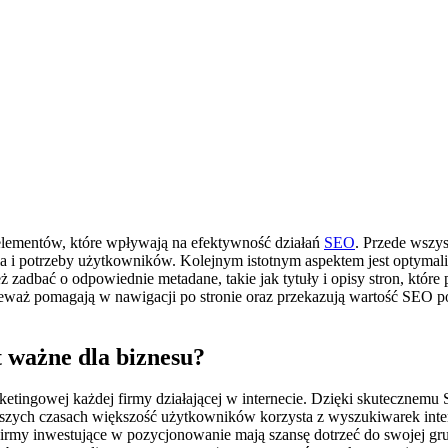
lementów, które wpływają na efektywność działań
SEO
. Przede wszys
 i potrzeby użytkowników. Kolejnym istotnym aspektem jest optymaliza
zadbać o odpowiednie metadane, takie jak tytuły i opisy stron, które 
waż pomagają w nawigacji po stronie oraz przekazują wartość SEO 
 ważne dla biznesu?
ingowej każdej firmy działającej w internecie. Dzięki skutecznemu S
ejszych czasach większość użytkowników korzysta z wyszukiwarek inte
Firmy inwestujące w pozycjonowanie mają szansę dotrzeć do swojej gr