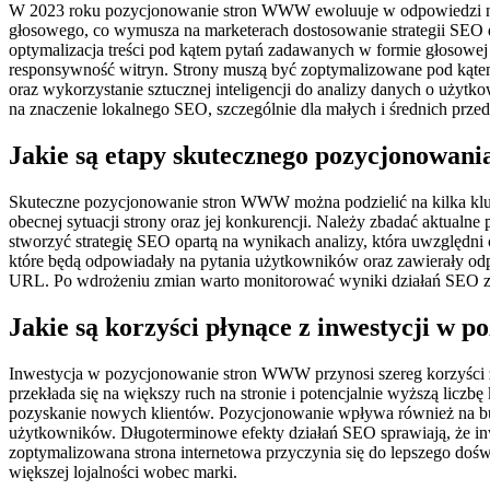
W 2023 roku pozycjonowanie stron WWW ewoluuje w odpowiedzi na z
głosowego, co wymusza na marketerach dostosowanie strategii SEO do
optymalizacja treści pod kątem pytań zadawanych w formie głosowej s
responsywność witryn. Strony muszą być zoptymalizowane pod kątem 
oraz wykorzystanie sztucznej inteligencji do analizy danych o użyt
na znaczenie lokalnego SEO, szczególnie dla małych i średnich przed
Jakie są etapy skutecznego pozycjonowa
Skuteczne pozycjonowanie stron WWW można podzielić na kilka kluc
obecnej sytuacji strony oraz jej konkurencji. Należy zbadać aktual
stworzyć strategię SEO opartą na wynikach analizy, która uwzględni 
które będą odpowiadały na pytania użytkowników oraz zawierały odp
URL. Po wdrożeniu zmian warto monitorować wyniki działań SEO za p
Jakie są korzyści płynące z inwestycji 
Inwestycja w pozycjonowanie stron WWW przynosi szereg korzyści z
przekłada się na większy ruch na stronie i potencjalnie wyższą lic
pozyskanie nowych klientów. Pozycjonowanie wpływa również na bud
użytkowników. Długoterminowe efekty działań SEO sprawiają, że inwe
zoptymalizowana strona internetowa przyczynia się do lepszego doś
większej lojalności wobec marki.