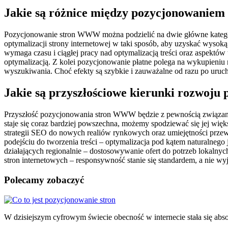
Jakie są różnice między pozycjonowaniem
Pozycjonowanie stron WWW można podzielić na dwie główne kategorie
optymalizacji strony internetowej w taki sposób, aby uzyskać wyso
wymaga czasu i ciągłej pracy nad optymalizacją treści oraz aspektów
optymalizacją. Z kolei pozycjonowanie płatne polega na wykupieni
wyszukiwania. Choć efekty są szybkie i zauważalne od razu po uru
Jakie są przyszłościowe kierunki rozwo
Przyszłość pozycjonowania stron WWW będzie z pewnością związana 
staje się coraz bardziej powszechna, możemy spodziewać się jej w
strategii SEO do nowych realiów rynkowych oraz umiejętności pr
podejściu do tworzenia treści – optymalizacja pod kątem naturalneg
działających regionalnie – dostosowywanie ofert do potrzeb lokalnyc
stron internetowych – responsywność stanie się standardem, a nie wy
Polecamy zobaczyć
Nawigacja
wpisu
W dzisiejszym cyfrowym świecie obecność w internecie stała się abs