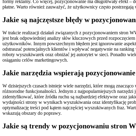
formy reklamy. Co więcej, pozycjonowanie ma długotrwały efekt – 
płatne. Warto również zauważyć, że użytkownicy często postrzegają 
Jakie są najczęstsze błędy w pozycjonow
W trakcie realizacji działań związanych z pozycjonowaniem stron 
jest brak odpowiedniej analizy słów kluczowych przed rozpoczęciem o
użytkowników. Innym powszechnym błędem jest ignorowanie aspektó
odstraszać potencjalnych klientów i wpływać negatywnie na rankin
roboty wyszukiwarek oraz obniżać jej autorytet w sieci. Ponadto wie
osiąganiu celów marketingowych.
Jakie narzędzia wspierają pozycjonowan
W dzisiejszych czasach istnieje wiele narzędzi, które mogą znacząc
różnorodne funkcjonalności. Jednym z najpopularniejszych narzędzi 
zidentyfikować, które źródła ruchu są najbardziej efektywne oraz ja
wydajności strony w wynikach wyszukiwania oraz identyfikację prob
optymalizację treści pod kątem najczęściej wyszukiwanych fraz. Wa
wskazują obszary do poprawy.
Jakie są trendy w pozycjonowaniu stron