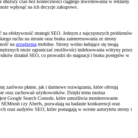
 dłuższy czas bez konieczności ciągłego inwestowania w reklamy
o może wpłynąć na ich decyzje zakupowe.
ć na efektywność strategii SEO. Jednym z najczęstszych problemów
iego ruchu na stronie oraz braku zainteresowania ze strony
wność na
urządzenia
mobilne. Strony wolno ładujące się mogą
nętrznych może ograniczać możliwości indeksowania witryny przez
wyników działań SEO, co prowadzi do stagnacji i braku postępów w
ę zarówno płatne, jak i darmowe rozwiązania, które oferują
tronie oraz zachowań użytkowników. Dzięki temu można
m jest Google Search Console, które umożliwia monitorowanie
 SEMrush czy Ahrefs, pozwalają na badanie konkurencji oraz
ych oraz audytów SEO, które pomagają w ocenie autorytetu strony i