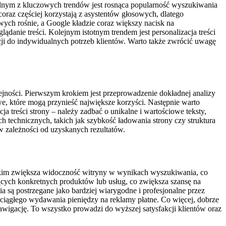
dnym z kluczowych trendów jest rosnąca popularność wyszukiwania
oraz częściej korzystają z asystentów głosowych, dlatego
owych rośnie, a Google kładzie coraz większy nacisk na
nie treści. Kolejnym istotnym trendem jest personalizacja treści
cji do indywidualnych potrzeb klientów. Warto także zwrócić uwagę
ności. Pierwszym krokiem jest przeprowadzenie dokładnej analizy
e, które mogą przynieść największe korzyści. Następnie warto
a treści strony – należy zadbać o unikalne i wartościowe teksty,
technicznych, takich jak szybkość ładowania strony czy struktura
 zależności od uzyskanych rezultatów.
stkim zwiększa widoczność witryny w wynikach wyszukiwania, co
jących konkretnych produktów lub usług, co zwiększa szansę na
ą postrzegane jako bardziej wiarygodne i profesjonalne przez
 ciągłego wydawania pieniędzy na reklamy płatne. Co więcej, dobrze
wigację. To wszystko prowadzi do wyższej satysfakcji klientów oraz