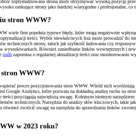
dobrze zoptymalizowana strona może utrzymywać wysoką pozycję przez
wysoko rankujące strony jako bardziej wiarygodne i profesjonalne, c
aniu stron WWW?
WWW wiele firm popełnia typowe błędy, które mogą negatywnie wpłyną
ptymalizacji treści. Wybór niewłaściwych fraz może prowadzić do nisk
w technicznych strony, takich jak szybkość ładowania czy responsy
g w wyszukiwarkach. Również zaniedbanie linków wewnętrznych i zew
le
osób
zapomina o regularnej aktualizacji treści oraz monitorowaniu 
ie stron WWW?
o wspierać proces pozycjonowania stron WWW. Wśród nich wyróżniają si
jest Google Analytics, które pozwala na dokładną analizę ruchu na s
kie treści przyciągają największą uwagę. Kolejnym istotnym narzędzie
lemów technicznych. Narzędzia do analizy słów kluczowych, takie jak
rto również zwrócić uwagę na narzędzia do sprawdzania linków zwrotn
 WWW w 2023 roku?