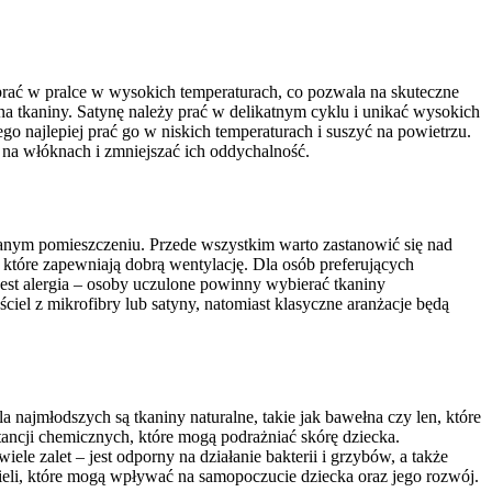
 prać w pralce w wysokich temperaturach, co pozwala na skuteczne
na tkaniny. Satynę należy prać w delikatnym cyklu i unikać wysokich
ego najlepiej prać go w niskich temperaturach i suszyć na powietrzu.
 na włóknach i zmniejszać ich oddychalność.
danym pomieszczeniu. Przede wszystkim warto zastanowić się nad
, które zapewniają dobrą wentylację. Dla osób preferujących
est alergia – osoby uczulone powinny wybierać tkaniny
iel z mikrofibry lub satyny, natomiast klasyczne aranżacje będą
a najmłodszych są tkaniny naturalne, takie jak bawełna czy len, które
ancji chemicznych, które mogą podrażniać skórę dziecka.
ele zalet – jest odporny na działanie bakterii i grzybów, a także
cieli, które mogą wpływać na samopoczucie dziecka oraz jego rozwój.