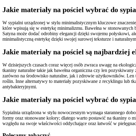
Jakie materiały na pościel wybrać do sypi
W sypialni urządzonej w stylu minimalistycznym kluczowe znaczenie
które wpisują się w estetykę minimalizmu. Bawełna w stonowanych b
Satyna może dodać odrobiny elegancji dzięki swojemu połyskowi, al
minimalistyczną estetykę dzięki swojej surowej teksturze i natural
Jakie materiały na pościel są najbardziej 
W dzisiejszych czasach coraz więcej osób zwraca uwagę na ekologicz
tkaniny naturalne takie jak bawełna organiczna czy len pozyskiwa
zarówno na środowisko naturalne, jak i zdrowie użytkowników. Len
roślin. Inne alternatywy to materiały pozyskiwane z recyklingu lub
antybakteryjnymi.
Jakie materiały na pościel wybrać do sypi
Sypialnia urządzona w stylu nowoczesnym wymaga starannego doboru 
formy oraz stonowane kolory; dlatego warto postawić na tkaniny o m
względu na swoje właściwości oddychające oraz łatwość w pielęgna
Polecamy zobaczyć