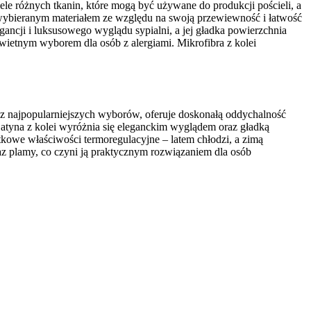
le różnych tkanin, które mogą być używane do produkcji pościeli, a
ej wybieranym materiałem ze względu na swoją przewiewność i łatwość
legancji i luksusowego wyglądu sypialni, a jej gładka powierzchnia
o świetnym wyborem dla osób z alergiami. Mikrofibra z kolei
n z najpopularniejszych wyborów, oferuje doskonałą oddychalność
e. Satyna z kolei wyróżnia się eleganckim wyglądem oraz gładką
ątkowe właściwości termoregulacyjne – latem chłodzi, a zimą
az plamy, co czyni ją praktycznym rozwiązaniem dla osób