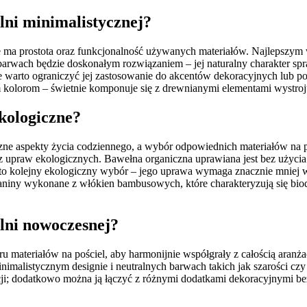
alni minimalistycznej?
 ma prostota oraz funkcjonalność używanych materiałów. Najlepszym 
arwach będzie doskonałym rozwiązaniem – jej naturalny charakter spra
e warto ograniczyć jej zastosowanie do akcentów dekoracyjnych lub p
nym kolorom – świetnie komponuje się z drewnianymi elementami wystroj
ekologiczne?
ne aspekty życia codziennego, a wybór odpowiednich materiałów na po
ny z upraw ekologicznych. Bawełna organiczna uprawiana jest bez uż
 to kolejny ekologiczny wybór – jego uprawa wymaga znacznie mniej 
 tkaniny wykonane z włókien bambusowych, które charakteryzują się bi
alni nowoczesnej?
materiałów na pościel, aby harmonijnie współgrały z całością aranża
inimalistycznym designie i neutralnych barwach takich jak szarości c
cji; dodatkowo można ją łączyć z różnymi dodatkami dekoracyjnymi b