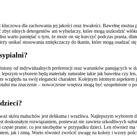
t kluczowa dla zachowania jej jakości oraz trwałości. Bawełnę można
ć zbyt silnych detergentów ani wybielaczy, które mogą uszkodzić włók
 lnu warto pamiętać o tym, że może on się kurczyć podczas prania, dlat
eży unikać stosowania zmiękczaczy do tkanin, które mogą osadzać się
sypialni?
leżniony od indywidualnych preferencji oraz warunków panujących w 
a, lepszym wyborem będą materiały naturalne takie jak bawełna czy len
e względu na swój elegancki charakter. Kolejnym istotnym aspektem j
ypialni ma znaczenie – nowoczesne wnętrza mogą być uzupełnione o pośc
 dzieci?
ieważ skóra maluchów jest delikatna i wrażliwa. Najlepszym wyborem dl
jest doskonałym rozwiązaniem, ponieważ nie zawiera szkodliwych subst
częste pranie, co jest niezbędne w przypadku dzieci. Len również ma wi
 latem, jak i zimą. Warto również zwrócić uwagę na kolory i wzory poś