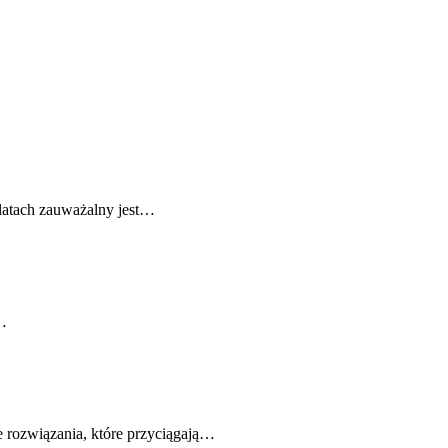
 latach zauważalny jest…
y…
e rozwiązania, które przyciągają…