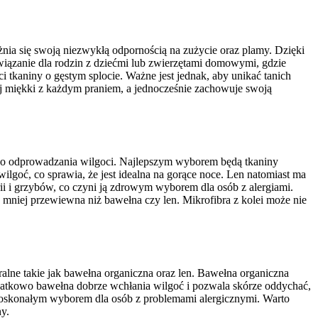
nia się swoją niezwykłą odpornością na zużycie oraz plamy. Dzięki
związanie dla rodzin z dziećmi lub zwierzętami domowymi, gdzie
i tkaniny o gęstym splocie. Ważne jest jednak, aby unikać tanich
ziej miękki z każdym praniem, a jednocześnie zachowuje swoją
ią do odprowadzania wilgoci. Najlepszym wyborem będą tkaniny
ilgoć, co sprawia, że jest idealna na gorące noce. Len natomiast ma
erii i grzybów, co czyni ją zdrowym wyborem dla osób z alergiami.
 mniej przewiewna niż bawełna czy len. Mikrofibra z kolei może nie
alne takie jak bawełna organiczna oraz len. Bawełna organiczna
odatkowo bawełna dobrze wchłania wilgoć i pozwala skórze oddychać,
o doskonałym wyborem dla osób z problemami alergicznymi. Warto
ny.