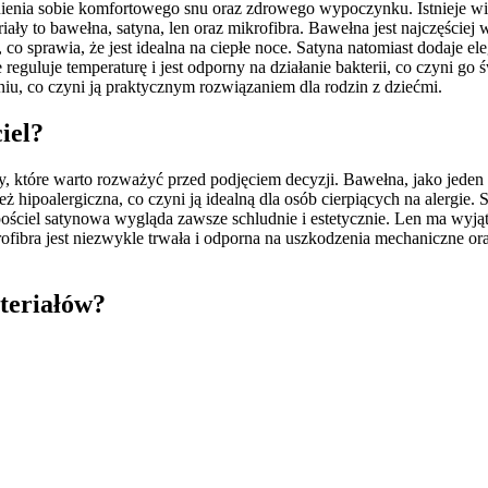
ienia sobie komfortowego snu oraz zdrowego wypoczynku. Istnieje wie
iały to bawełna, satyna, len oraz mikrofibra. Bawełna jest najczęści
, co sprawia, że jest idealna na ciepłe noce. Satyna natomiast dodaje e
 reguluje temperaturę i jest odporny na działanie bakterii, co czyni g
niu, co czyni ją praktycznym rozwiązaniem dla rodzin z dziećmi.
iel?
y, które warto rozważyć przed podjęciem decyzji. Bawełna, jako jede
ież hipoalergiczna, co czyni ją idealną dla osób cierpiących na alergi
 pościel satynowa wygląda zawsze schludnie i estetycznie. Len ma wyj
fibra jest niezwykle trwała i odporna na uszkodzenia mechaniczne or
teriałów?