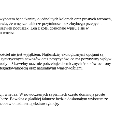
wyborem będą tkaniny o jednolitych kolorach oraz prostych wzorach,
wia, że wnętrze nabierze przytulności bez zbędnego przepychu.
oszewek poduszek. Len z kolei doskonale wpisuje się w
u wnętrza.
ściel nie jest wyjątkiem. Najbardziej ekologicznymi opcjami są
ycia syntetycznych nawozów oraz pestycydów, co ma pozytywny wpływ
wody niż bawełny oraz nie potrzebuje chemicznych środków ochrony
odegradowalnością oraz naturalnymi właściwościami
cji wnętrza. W nowoczesnych sypialniach często dominują proste
zy beże. Bawełna o gładkiej fakturze będzie doskonałym wyborem ze
ez obaw o nadmierną ekstrawagancję.