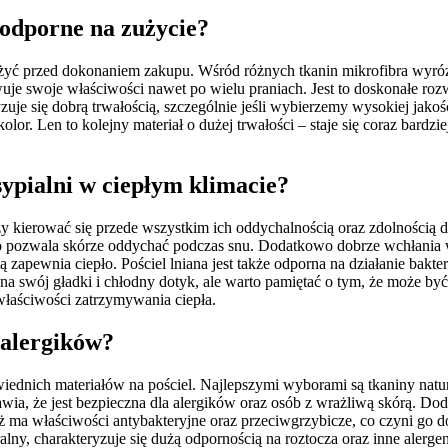
i odporne na zużycie?
ażyć przed dokonaniem zakupu. Wśród różnych tkanin mikrofibra wyróż
wuje swoje właściwości nawet po wielu praniach. Jest to doskonałe ro
je się dobrą trwałością, szczególnie jeśli wybierzemy wysokiej jakośc
lor. Len to kolejny materiał o dużej trwałości – staje się coraz bard
 sypialni w ciepłym klimacie?
leży kierować się przede wszystkim ich oddychalnością oraz zdolnośc
 co pozwala skórze oddychać podczas snu. Dodatkowo dobrze wchłania w
 zapewnia ciepło. Pościel lniana jest także odporna na działanie bakt
 swój gładki i chłodny dotyk, ale warto pamiętać o tym, że może być
łaściwości zatrzymywania ciepła.
a alergików?
ednich materiałów na pościel. Najlepszymi wyborami są tkaniny natur
wia, że jest bezpieczna dla alergików oraz osób z wrażliwą skórą. D
ież ma właściwości antybakteryjne oraz przeciwgrzybicze, co czyni g
ralny, charakteryzuje się dużą odpornością na roztocza oraz inne alerge