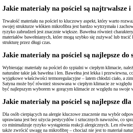
Jakie materiały na pościel są najtrwalsze 
Trwałość materiału na pościel to kluczowy aspekt, który warto rozw
swojej strukturze włókien mikrofibra jest bardzo wytrzymała i zacho
ryzyko zabrudzeń jest znacznie większe. Bawełna również charakteryzu
materiałów bawełnianych, które mogą szybko się zużywać lub tracić ko
strukturę przez długi czas.
Jakie materiały na pościel są najlepsze do
Wybierając materiały na pościel do sypialni w ciepłym klimacie, na
naturalne takie jak bawełna i len. Bawełna jest lekka i przewiewna,
wyjątkowe właściwości termoregulacyjne – latem chłodzi ciało, a zimą
Satyna może być również stosowana w ciepłym klimacie ze względu na
być najlepszym wyborem w gorącym klimacie ze względu na swoje w
Jakie materiały na pościel są najlepsze dl
Dla osób cierpiących na alergie kluczowe znaczenie ma wybór odpowi
uprawiana jest bez użycia pestycydów i sztucznych nawozów, co spra
co minimalizuje ryzyko wystąpienia reakcji alergicznych. Len równ
także zwrócić uwagę na mikrofibrę – chociaż nie jest to materiał natu