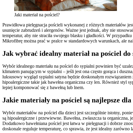
Jaki materiał na pościel?
Prawidłowa pielęgnacja pościeli wykonanej z różnych materiałów jes
usunięcie zabrudzeń i alergenów. Ważne jest jednak, aby nie stosowa
temperatur, aby nie straciła swojego blasku i gładkości. W przypadku
Mikrofibrę można prać w pralce w standardowych warunkach, ale nal
Jak wybrać idealny materiał na pościel do 
Wybór idealnego materiału na pościel do sypialni powinien być uza
klimatem panującym w sypialni – jeśli jest ona często gorąca i duszn
luksusowy wygląd sypialni satyna będzie doskonałym rozwiązaniem z
hipoalergiczne takie jak bawełna organiczna czy len. Również styl s
lepiej komponować się z bawełną lub lnem.
Jakie materiały na pościel są najlepsze dla
Wybór materiałów na pościel dla dzieci jest szczególnie istotny, pon
są hipoalergiczne i przewiewne. Bawełna, zwłaszcza ta organiczna, 
Dodatkowo bawełniana pościel jest łatwa w pielęgnacji i dobrze znosi 
doskonale reguluje temperaturę, co sprawia, że jest idealny zarówno