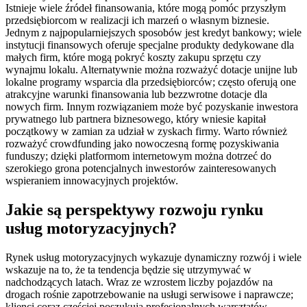
Istnieje wiele źródeł finansowania, które mogą pomóc przyszłym
przedsiębiorcom w realizacji ich marzeń o własnym biznesie.
Jednym z najpopularniejszych sposobów jest kredyt bankowy; wiele
instytucji finansowych oferuje specjalne produkty dedykowane dla
małych firm, które mogą pokryć koszty zakupu sprzętu czy
wynajmu lokalu. Alternatywnie można rozważyć dotacje unijne lub
lokalne programy wsparcia dla przedsiębiorców; często oferują one
atrakcyjne warunki finansowania lub bezzwrotne dotacje dla
nowych firm. Innym rozwiązaniem może być pozyskanie inwestora
prywatnego lub partnera biznesowego, który wniesie kapitał
początkowy w zamian za udział w zyskach firmy. Warto również
rozważyć crowdfunding jako nowoczesną formę pozyskiwania
funduszy; dzięki platformom internetowym można dotrzeć do
szerokiego grona potencjalnych inwestorów zainteresowanych
wspieraniem innowacyjnych projektów.
Jakie są perspektywy rozwoju rynku
usług motoryzacyjnych?
Rynek usług motoryzacyjnych wykazuje dynamiczny rozwój i wiele
wskazuje na to, że ta tendencja będzie się utrzymywać w
nadchodzących latach. Wraz ze wzrostem liczby pojazdów na
drogach rośnie zapotrzebowanie na usługi serwisowe i naprawcze;
klienci coraz częściej poszukują profesjonalnych warsztatów