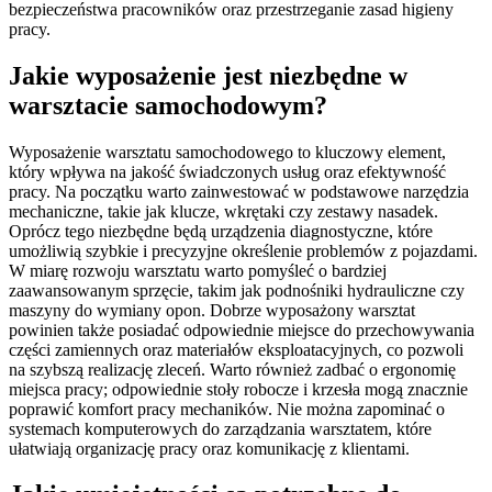
bezpieczeństwa pracowników oraz przestrzeganie zasad higieny
pracy.
Jakie wyposażenie jest niezbędne w
warsztacie samochodowym?
Wyposażenie warsztatu samochodowego to kluczowy element,
który wpływa na jakość świadczonych usług oraz efektywność
pracy. Na początku warto zainwestować w podstawowe narzędzia
mechaniczne, takie jak klucze, wkrętaki czy zestawy nasadek.
Oprócz tego niezbędne będą urządzenia diagnostyczne, które
umożliwią szybkie i precyzyjne określenie problemów z pojazdami.
W miarę rozwoju warsztatu warto pomyśleć o bardziej
zaawansowanym sprzęcie, takim jak podnośniki hydrauliczne czy
maszyny do wymiany opon. Dobrze wyposażony warsztat
powinien także posiadać odpowiednie miejsce do przechowywania
części zamiennych oraz materiałów eksploatacyjnych, co pozwoli
na szybszą realizację zleceń. Warto również zadbać o ergonomię
miejsca pracy; odpowiednie stoły robocze i krzesła mogą znacznie
poprawić komfort pracy mechaników. Nie można zapominać o
systemach komputerowych do zarządzania warsztatem, które
ułatwiają organizację pracy oraz komunikację z klientami.