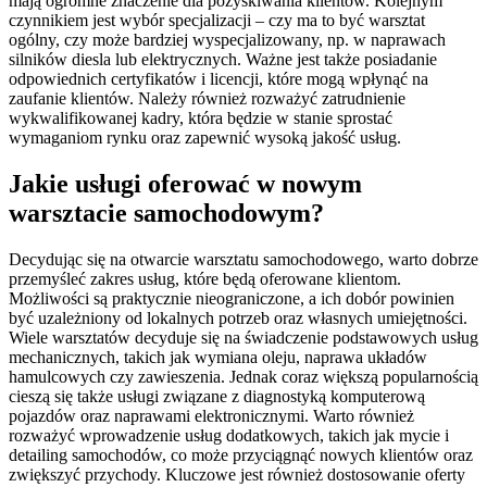
mają ogromne znaczenie dla pozyskiwania klientów. Kolejnym
czynnikiem jest wybór specjalizacji – czy ma to być warsztat
ogólny, czy może bardziej wyspecjalizowany, np. w naprawach
silników diesla lub elektrycznych. Ważne jest także posiadanie
odpowiednich certyfikatów i licencji, które mogą wpłynąć na
zaufanie klientów. Należy również rozważyć zatrudnienie
wykwalifikowanej kadry, która będzie w stanie sprostać
wymaganiom rynku oraz zapewnić wysoką jakość usług.
Jakie usługi oferować w nowym
warsztacie samochodowym?
Decydując się na otwarcie warsztatu samochodowego, warto dobrze
przemyśleć zakres usług, które będą oferowane klientom.
Możliwości są praktycznie nieograniczone, a ich dobór powinien
być uzależniony od lokalnych potrzeb oraz własnych umiejętności.
Wiele warsztatów decyduje się na świadczenie podstawowych usług
mechanicznych, takich jak wymiana oleju, naprawa układów
hamulcowych czy zawieszenia. Jednak coraz większą popularnością
cieszą się także usługi związane z diagnostyką komputerową
pojazdów oraz naprawami elektronicznymi. Warto również
rozważyć wprowadzenie usług dodatkowych, takich jak mycie i
detailing samochodów, co może przyciągnąć nowych klientów oraz
zwiększyć przychody. Kluczowe jest również dostosowanie oferty