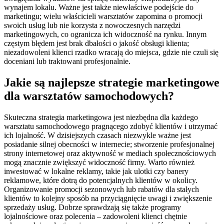
wynajem lokalu. Ważne jest także niewłaściwe podejście do
marketingu; wielu właścicieli warsztatów zapomina o promocji
swoich usług lub nie korzysta z nowoczesnych narzędzi
marketingowych, co ogranicza ich widoczność na rynku. Innym
częstym błędem jest brak dbałości o jakość obsługi klienta;
niezadowoleni klienci rzadko wracają do miejsca, gdzie nie czuli się
doceniani lub traktowani profesjonalnie.
Jakie są najlepsze strategie marketingowe
dla warsztatów samochodowych?
Skuteczna strategia marketingowa jest niezbędna dla każdego
warsztatu samochodowego pragnącego zdobyć klientów i utrzymać
ich lojalność. W dzisiejszych czasach niezwykle ważne jest
posiadanie silnej obecności w internecie; stworzenie profesjonalnej
strony internetowej oraz aktywność w mediach społecznościowych
mogą znacznie zwiększyć widoczność firmy. Warto również
inwestować w lokalne reklamy, takie jak ulotki czy banery
reklamowe, które dotrą do potencjalnych klientów w okolicy.
Organizowanie promocji sezonowych lub rabatów dla stałych
klientów to kolejny sposób na przyciągnięcie uwagi i zwiększenie
sprzedaży usług. Dobrze sprawdzają się także programy
lojalnościowe oraz polecenia – zadowoleni klienci chętnie