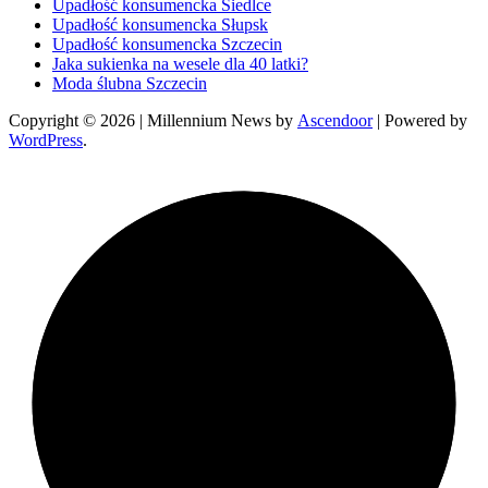
Upadłość konsumencka Siedlce
Upadłość konsumencka Słupsk
Upadłość konsumencka Szczecin
Jaka sukienka na wesele dla 40 latki?
Moda ślubna Szczecin
Copyright © 2026
| Millennium News by
Ascendoor
| Powered by
WordPress
.