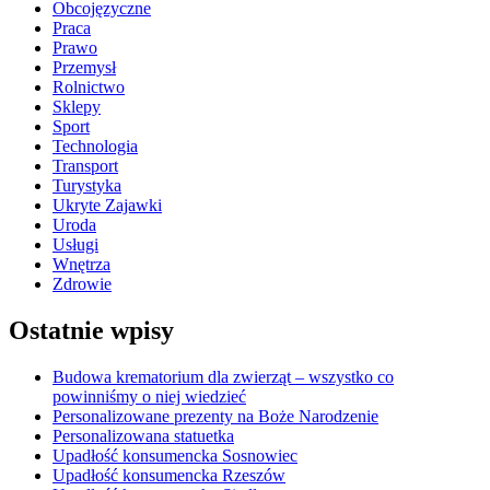
Obcojęzyczne
Praca
Prawo
Przemysł
Rolnictwo
Sklepy
Sport
Technologia
Transport
Turystyka
Ukryte Zajawki
Uroda
Usługi
Wnętrza
Zdrowie
Ostatnie wpisy
Budowa krematorium dla zwierząt – wszystko co
powinniśmy o niej wiedzieć
Personalizowane prezenty na Boże Narodzenie
Personalizowana statuetka
Upadłość konsumencka Sosnowiec
Upadłość konsumencka Rzeszów