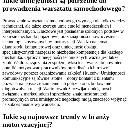
Jakie umiejętności są potrzebne do
prowadzenia warsztatu samochodowego?
Prowadzenie warsztatu samochodowego wymaga nie tylko wiedzy
technicznej, ale także szeregu umiejętności menedżerskich i
interpersonalnych. Kluczowe jest posiadanie solidnych podstaw w
zakresie mechaniki pojazdowej oraz znajomości nowoczesnych
technologii stosowanych w motoryzacji. Wiedza na temat
diagnostyki komputerowej oraz umiejętność obsługi
specjalistycznych narzędzi to niezbędne kompetencje dla każdego
mechanika. Oprócz umiejętności technicznych ważna jest także
zdolność do zarządzania zespołem; właściciel warsztatu powinien
potrafić motywować pracowników oraz dbać o ich rozwój
zawodowy poprzez organizowanie szkoleń i kursów. Umiejętności
komunikacyjne są równie istotne – dobry kontakt z klientami
pozwala na lepsze zrozumienie ich potrzeb oraz budowanie
długotrwałych relacji. Warto również rozwijać umiejętności
związane z marketingiem i sprzedażą; znajomość strategii
promocyjnych oraz umiejętność negocjacji mogą znacząco wpłynąć
na sukces finansowy warsztatu.
Jakie są najnowsze trendy w branży
motoryzacyjnej?