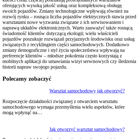
oferujących wysoką jakość usług oraz kompleksową obsługę
swoich pojazdów. Zmiany technologiczne wpływają również na
rozwój rynku – rosnąca liczba pojazdów elektrycznych stawia przed
warsztatami nowe wyzwania związane z ich serwisowaniem i
naprawą układów elektronicznych. Warto zauważyć także rosnącą
świadomość klientów dotyczącą ekologii; wielu właścicieli
pojazdów poszukuje rozwiązań przyjaznych środowisku oraz usług
związanych z recyklingiem części samochodowych. Dodatkowo
zmiany demograficzne i styl życia społeczeństwa wpływają na
preferencje klientów – młodsze pokolenia często korzystają z
mobilnych aplikacji do umawiania wizyt serwisowych czy śledzenia
historii napraw swojego pojazdu.
Polecamy zobaczyć
Nawigacja
Warsztat samochodowy jak otworzyć?
wpisu
Rozpoczęcie działalności związanej z otwarciem warsztatu
samochodowego wymaga przemyślenia wielu aspektów, które
mogą wpłynąć na…
Jak otworzyć warsztat samochodowy?