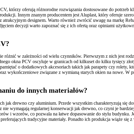
V, którzy oferują różnorodne rozwiązania dostosowane do potrzeb kli
 produkcji. Innym znanym producentem jest Aluplast, który oferuje sz
z atrakcyjnym designem. Warto również zwrócić uwagę na markę Rehau
odjęciem decyzji warto zapoznać się z ich ofertą oraz opiniami użytko
CV?
różnić w zależności od wielu czynników. Pierwszym z nich jest rodz
dnego okna PCV oscyluje w granicach od kilkuset do kilku tysięcy zł
iętać o dodatkowych akcesoriach takich jak parapety czy rolety, kt
oraz wykończeniowe związane z wymianą starych okien na nowe. W pr
naniu do innych materiałów?
h jak drewno czy aluminium. Przede wszystkim charakteryzują się dos
az nie wymagają regularnej konserwacji jak drewno, co czyni je bardzi
olorów i wzorów, co pozwala na łatwe dopasowanie do stylu budynku.
b preferujących tradycyjne materiały. Ponadto ich produkcja wiąże si