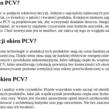
ien PCV?
 w podjęciu właściwej decyzji. Jednym z najczęściej zadawanych pyta
at, co świadczy o jakości i trwałości produktu. Kolejnym istotnym za
 PCV są projektowane tak, aby wytrzymały działanie deszczu, śniegu o
pamiętać, że wystarczy regularne czyszczenie oraz kontrola uszczelek
 Choć teoretycznie jest to możliwe, nie zaleca się tego ze względu na
cji okien PCV?
esne technologie w produkcji tych produktów stają się coraz bardziej
ustyczną. Dzięki temu okna stają się bardziej efektywne energetyczni
lonych z powłokami niskoemisyjnymi, które odbijają ciepło do wnętr
, które umożliwiają cyrkulację powietrza bez konieczności ich otw
 dostosowywanie poziomu wentylacji oraz osłony przeciwsłonecznej w
 okien PCV?
analizy wielu czynników. Przede wszystkim warto zacząć od określeni
ch produktów, takie jak współczynnik przenikania ciepła oraz liczba 
oraz ceny. Ważne jest również sprawdzenie opinii innych użytkownik
onizować z architekturą budynku oraz jego otoczeniem. Nie bez znacze
n oraz ich trwałości.