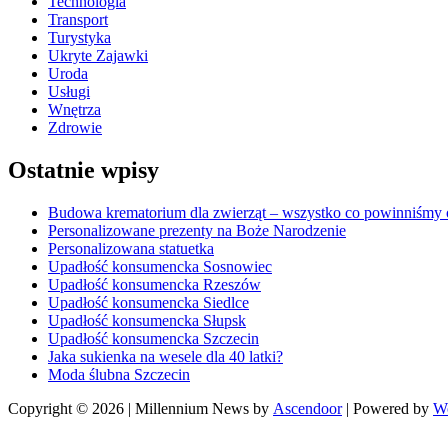
Technologia
Transport
Turystyka
Ukryte Zajawki
Uroda
Usługi
Wnętrza
Zdrowie
Ostatnie wpisy
Budowa krematorium dla zwierząt – wszystko co powinniśmy o
Personalizowane prezenty na Boże Narodzenie
Personalizowana statuetka
Upadłość konsumencka Sosnowiec
Upadłość konsumencka Rzeszów
Upadłość konsumencka Siedlce
Upadłość konsumencka Słupsk
Upadłość konsumencka Szczecin
Jaka sukienka na wesele dla 40 latki?
Moda ślubna Szczecin
Copyright © 2026
| Millennium News by
Ascendoor
| Powered by
W