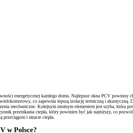
wności energetycznej każdego domu. Najlepsze okna PCV powinny char
 wielokomorowy, co zapewnia lepszą izolację termiczną i akustyczną
odzenia mechaniczne. Kolejnym istotnym elementem jest szyba, która 
nnik przenikania ciepła, który powinien być jak najniższy, co pozwo
przeciągom i utracie ciepła.
CV w Polsce?