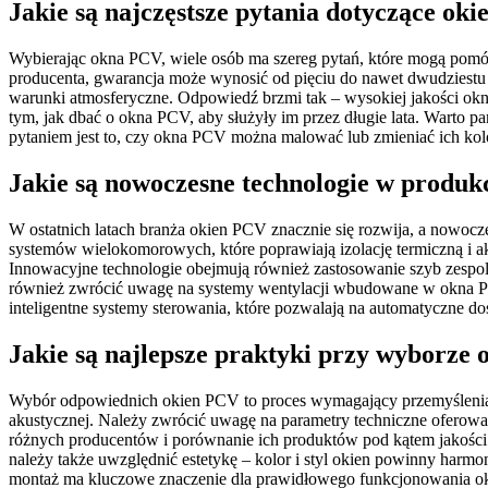
Jakie są najczęstsze pytania dotyczące ok
Wybierając okna PCV, wiele osób ma szereg pytań, które mogą pomóc
producenta, gwarancja może wynosić od pięciu do nawet dwudziestu l
warunki atmosferyczne. Odpowiedź brzmi tak – wysokiej jakości okna
tym, jak dbać o okna PCV, aby służyły im przez długie lata. Warto 
pytaniem jest to, czy okna PCV można malować lub zmieniać ich kolor.
Jakie są nowoczesne technologie w produk
W ostatnich latach branża okien PCV znacznie się rozwija, a nowocz
systemów wielokomorowych, które poprawiają izolację termiczną i ak
Innowacyjne technologie obejmują również zastosowanie szyb zespo
również zwrócić uwagę na systemy wentylacji wbudowane w okna PCV
inteligentne systemy sterowania, które pozwalają na automatyczne
Jakie są najlepsze praktyki przy wyborze
Wybór odpowiednich okien PCV to proces wymagający przemyślenia i 
akustycznej. Należy zwrócić uwagę na parametry techniczne oferowany
różnych producentów i porównanie ich produktów pod kątem jakości 
należy także uwzględnić estetykę – kolor i styl okien powinny harm
montaż ma kluczowe znaczenie dla prawidłowego funkcjonowania okie