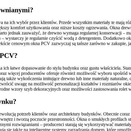
rewnianymi?
na ich wybór przez klientów. Przede wszystkim materiały te mają róż
większy komfort użytkowania oraz niższe koszty ogrzewania. Okna drew
 Warto jednak zauważyć, że drewno wymaga regularnej konserwacji – 
u – wystarczy je regularnie czyścić wodą z detergentem. Dodatkowo ok
kście cenowym okna PCV zazwyczaj są tańsze zarówno w zakupie, jak 
n PCV?
ich łatwe dopasowanie do stylu budynku oraz gustu właściciela. Standa
coraz więcej producentów oferuje również możliwość wyboru spośród w
ują także wykończenia imitujące drewno lub inne materiały naturalne,
wrócić uwagę na możliwość personalizacji kształtów i rozmiarów oki
orodne wzory szyb dekoracyjnych oraz możliwości zastosowania rolet
rynku?
wolucją potrzeb klientów oraz architektury budynków. Obecnie coraz w
do wnętrz i tworzą poczucie przestronności. Okna o smukłych profilac
icznymi rozwiązaniami – producenci starają się wykorzystywać materiał
ydują się także na inteligentne systemy zarządzania domem, które umo