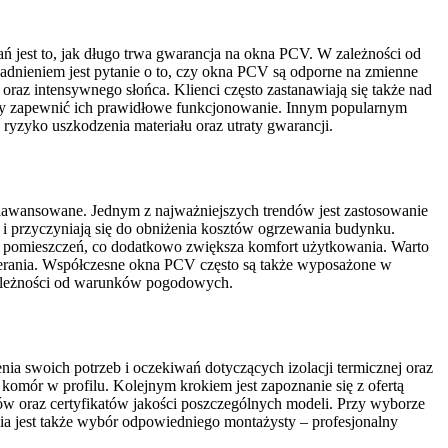
ń jest to, jak długo trwa gwarancja na okna PCV. W zależności od
gadnieniem jest pytanie o to, czy okna PCV są odporne na zmienne
raz intensywnego słońca. Klienci często zastanawiają się także nad
, aby zapewnić ich prawidłowe funkcjonowanie. Innym popularnym
 ryzyko uszkodzenia materiału oraz utraty gwarancji.
 zaawansowane. Jednym z najważniejszych trendów jest zastosowanie
e i przyczyniają się do obniżenia kosztów ogrzewania budynku.
za pomieszczeń, co dodatkowo zwiększa komfort użytkowania. Warto
ierania. Współczesne okna PCV często są także wyposażone w
 zależności od warunków pogodowych.
a swoich potrzeb i oczekiwań dotyczących izolacji termicznej oraz
komór w profilu. Kolejnym krokiem jest zapoznanie się z ofertą
ów oraz certyfikatów jakości poszczególnych modeli. Przy wyborze
nia jest także wybór odpowiedniego montażysty – profesjonalny