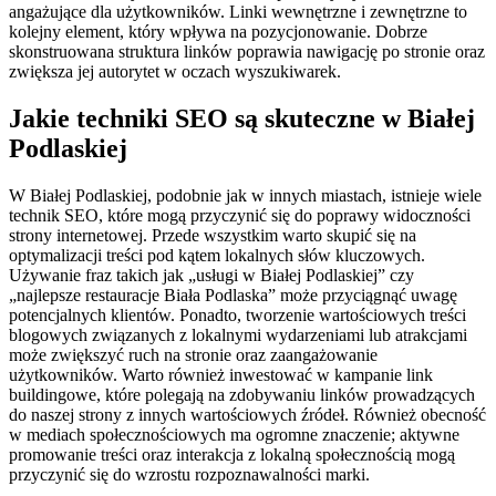
angażujące dla użytkowników. Linki wewnętrzne i zewnętrzne to
kolejny element, który wpływa na pozycjonowanie. Dobrze
skonstruowana struktura linków poprawia nawigację po stronie oraz
zwiększa jej autorytet w oczach wyszukiwarek.
Jakie techniki SEO są skuteczne w Białej
Podlaskiej
W Białej Podlaskiej, podobnie jak w innych miastach, istnieje wiele
technik SEO, które mogą przyczynić się do poprawy widoczności
strony internetowej. Przede wszystkim warto skupić się na
optymalizacji treści pod kątem lokalnych słów kluczowych.
Używanie fraz takich jak „usługi w Białej Podlaskiej” czy
„najlepsze restauracje Biała Podlaska” może przyciągnąć uwagę
potencjalnych klientów. Ponadto, tworzenie wartościowych treści
blogowych związanych z lokalnymi wydarzeniami lub atrakcjami
może zwiększyć ruch na stronie oraz zaangażowanie
użytkowników. Warto również inwestować w kampanie link
buildingowe, które polegają na zdobywaniu linków prowadzących
do naszej strony z innych wartościowych źródeł. Również obecność
w mediach społecznościowych ma ogromne znaczenie; aktywne
promowanie treści oraz interakcja z lokalną społecznością mogą
przyczynić się do wzrostu rozpoznawalności marki.