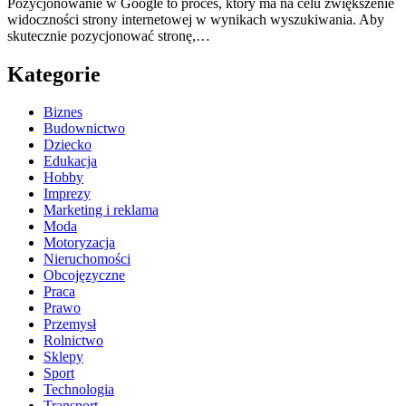
Pozycjonowanie w Google to proces, który ma na celu zwiększenie
widoczności strony internetowej w wynikach wyszukiwania. Aby
skutecznie pozycjonować stronę,…
Kategorie
Biznes
Budownictwo
Dziecko
Edukacja
Hobby
Imprezy
Marketing i reklama
Moda
Motoryzacja
Nieruchomości
Obcojęzyczne
Praca
Prawo
Przemysł
Rolnictwo
Sklepy
Sport
Technologia
Transport