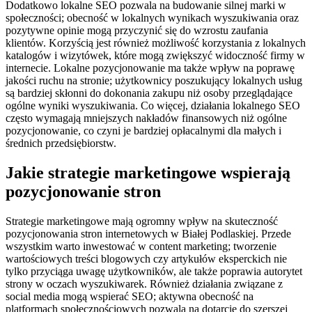
Dodatkowo lokalne SEO pozwala na budowanie silnej marki w
społeczności; obecność w lokalnych wynikach wyszukiwania oraz
pozytywne opinie mogą przyczynić się do wzrostu zaufania
klientów. Korzyścią jest również możliwość korzystania z lokalnych
katalogów i wizytówek, które mogą zwiększyć widoczność firmy w
internecie. Lokalne pozycjonowanie ma także wpływ na poprawę
jakości ruchu na stronie; użytkownicy poszukujący lokalnych usług
są bardziej skłonni do dokonania zakupu niż osoby przeglądające
ogólne wyniki wyszukiwania. Co więcej, działania lokalnego SEO
często wymagają mniejszych nakładów finansowych niż ogólne
pozycjonowanie, co czyni je bardziej opłacalnymi dla małych i
średnich przedsiębiorstw.
Jakie strategie marketingowe wspierają
pozycjonowanie stron
Strategie marketingowe mają ogromny wpływ na skuteczność
pozycjonowania stron internetowych w Białej Podlaskiej. Przede
wszystkim warto inwestować w content marketing; tworzenie
wartościowych treści blogowych czy artykułów eksperckich nie
tylko przyciąga uwagę użytkowników, ale także poprawia autorytet
strony w oczach wyszukiwarek. Również działania związane z
social media mogą wspierać SEO; aktywna obecność na
platformach społecznościowych pozwala na dotarcie do szerszej