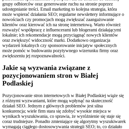
grupy odbiorców oraz generowanie ruchu na stronie poprzez
udostępnianie treści. Email marketing to kolejna strategia, która
może wspierać działania SEO; regularne newslettery informujące o
nowościach czy promocjach mogą zwiększać zaangażowanie
klientów oraz kierować ich na stronę internetową. Warto również
rozważyć współpracę z influencerami lub blogerami działającymi
lokalnie; ich rekomendacje mogą przyciągnąć nowych klientów
oraz zwiększyć widoczność marki. Dodatkowo organizacja
wydarzeń lokalnych czy sponsorowanie inicjatyw społecznych
może pomóc w budowaniu pozytywnego wizerunku firmy oraz
zwiększeniu jej rozpoznawalności.
Jakie są wyzwania związane z
pozycjonowaniem stron w Białej
Podlaskiej
Pozycjonowanie stron internetowych w Białej Podlaskiej wiąże się
z różnymi wyzwaniami, które mogą wpłynąć na skuteczność
działań SEO. Jednym z głównych problemów jest silna
konkurencja; wiele firm stara się zdobyć wysokie miejsca w
wynikach wyszukiwania, co sprawia, że wyróżnienie się staje się
coraz trudniejsze. Ponadto zmieniające się algorytmy wyszukiwarek
wymagają ciągłego dostosowywania strategii SEO; to, co działało