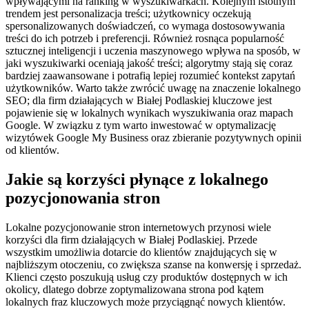
wpływającymi na ranking w wyszukiwarkach. Kolejnym istotnym
trendem jest personalizacja treści; użytkownicy oczekują
spersonalizowanych doświadczeń, co wymaga dostosowywania
treści do ich potrzeb i preferencji. Również rosnąca popularność
sztucznej inteligencji i uczenia maszynowego wpływa na sposób, w
jaki wyszukiwarki oceniają jakość treści; algorytmy stają się coraz
bardziej zaawansowane i potrafią lepiej rozumieć kontekst zapytań
użytkowników. Warto także zwrócić uwagę na znaczenie lokalnego
SEO; dla firm działających w Białej Podlaskiej kluczowe jest
pojawienie się w lokalnych wynikach wyszukiwania oraz mapach
Google. W związku z tym warto inwestować w optymalizację
wizytówek Google My Business oraz zbieranie pozytywnych opinii
od klientów.
Jakie są korzyści płynące z lokalnego
pozycjonowania stron
Lokalne pozycjonowanie stron internetowych przynosi wiele
korzyści dla firm działających w Białej Podlaskiej. Przede
wszystkim umożliwia dotarcie do klientów znajdujących się w
najbliższym otoczeniu, co zwiększa szanse na konwersję i sprzedaż.
Klienci często poszukują usług czy produktów dostępnych w ich
okolicy, dlatego dobrze zoptymalizowana strona pod kątem
lokalnych fraz kluczowych może przyciągnąć nowych klientów.