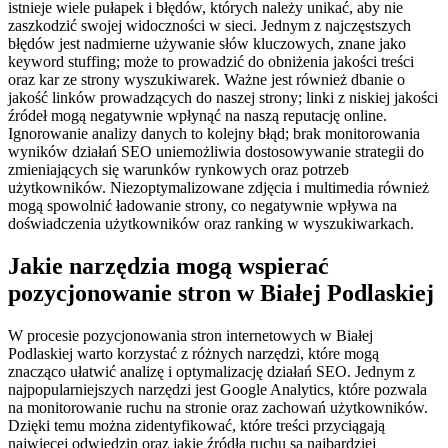
istnieje wiele pułapek i błędów, których należy unikać, aby nie
zaszkodzić swojej widoczności w sieci. Jednym z najczęstszych
błędów jest nadmierne używanie słów kluczowych, znane jako
keyword stuffing; może to prowadzić do obniżenia jakości treści
oraz kar ze strony wyszukiwarek. Ważne jest również dbanie o
jakość linków prowadzących do naszej strony; linki z niskiej jakości
źródeł mogą negatywnie wpłynąć na naszą reputację online.
Ignorowanie analizy danych to kolejny błąd; brak monitorowania
wyników działań SEO uniemożliwia dostosowywanie strategii do
zmieniających się warunków rynkowych oraz potrzeb
użytkowników. Niezoptymalizowane zdjęcia i multimedia również
mogą spowolnić ładowanie strony, co negatywnie wpływa na
doświadczenia użytkowników oraz ranking w wyszukiwarkach.
Jakie narzędzia mogą wspierać
pozycjonowanie stron w Białej Podlaskiej
W procesie pozycjonowania stron internetowych w Białej
Podlaskiej warto korzystać z różnych narzędzi, które mogą
znacząco ułatwić analizę i optymalizację działań SEO. Jednym z
najpopularniejszych narzędzi jest Google Analytics, które pozwala
na monitorowanie ruchu na stronie oraz zachowań użytkowników.
Dzięki temu można zidentyfikować, które treści przyciągają
najwięcej odwiedzin oraz jakie źródła ruchu są najbardziej