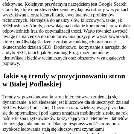
efektywne. Kolejnym przydatnym narzędziem jest Google Search
Console, które umożliwia śledzenie wydajności strony w wynikach
wyszukiwania oraz identyfikację ewentualnych problemów
technicznych. Narzędzia do analizy słów kluczowych, takie jak
SEMrush czy Ahrefs, pozwalają na badanie konkurencji oraz dobór
odpowiednich fraz do optymalizacji treści. Warto również zwrócić
uwagę na narzędzia do monitorowania pozycji w wyszukiwarkach,
które umożliwiają śledzenie zmian w rankingach oraz ocenę
skuteczności działań SEO. Dodatkowo, korzystanie z narzędzi do
audytu SEO, takich jak Screaming Frog, może pomóc w
identyfikacji błędów technicznych oraz obszarów wymagających
poprawy.
Jakie są trendy w pozycjonowaniu stron
w Białej Podlaskiej
Trendy w pozycjonowaniu stron internetowych zmieniają się
dynamicznie, a ich śledzenie jest kluczowe dla skutecznych działań
SEO w Białej Podlaskiej. Obecnie coraz większą wagę przykłada
się do optymalizacji pod kątem urządzeń mobilnych; z roku na rok
rośnie liczba użytkowników korzystających z telefonów i tabletów
do przeglądania internetu. Dlatego responsywność strony oraz
szybkość ładowania stają się kluczowymi czynnikami