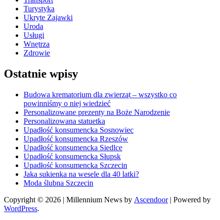
Turystyka
Ukryte Zajawki
Uroda
Usługi
Wnętrza
Zdrowie
Ostatnie wpisy
Budowa krematorium dla zwierząt – wszystko co
powinniśmy o niej wiedzieć
Personalizowane prezenty na Boże Narodzenie
Personalizowana statuetka
Upadłość konsumencka Sosnowiec
Upadłość konsumencka Rzeszów
Upadłość konsumencka Siedlce
Upadłość konsumencka Słupsk
Upadłość konsumencka Szczecin
Jaka sukienka na wesele dla 40 latki?
Moda ślubna Szczecin
Copyright © 2026
| Millennium News by
Ascendoor
| Powered by
WordPress
.