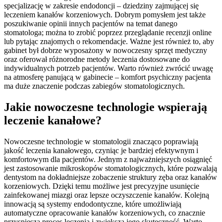
specjalizację w zakresie endodoncji – dziedziny zajmującej się
leczeniem kanałów korzeniowych. Dobrym pomysłem jest także
poszukiwanie opinii innych pacjentów na temat danego
stomatologa; można to zrobić poprzez przeglądanie recenzji online
lub pytając znajomych o rekomendacje. Ważne jest również to, aby
gabinet był dobrze wyposażony w nowoczesny sprzęt medyczny
oraz oferował różnorodne metody leczenia dostosowane do
indywidualnych potrzeb pacjentów. Warto również zwrócić uwagę
na atmosferę panującą w gabinecie – komfort psychiczny pacjenta
ma duże znaczenie podczas zabiegów stomatologicznych.
Jakie nowoczesne technologie wspierają
leczenie kanałowe?
Nowoczesne technologie w stomatologii znacząco poprawiają
jakość leczenia kanałowego, czyniąc je bardziej efektywnym i
komfortowym dla pacjentów. Jednym z najważniejszych osiągnięć
jest zastosowanie mikroskopów stomatologicznych, które pozwalają
dentystom na dokładniejsze zobaczenie struktury zęba oraz kanałów
korzeniowych. Dzięki temu możliwe jest precyzyjne usunięcie
zainfekowanej miazgi oraz lepsze oczyszczenie kanałów. Kolejną
innowacją są systemy endodontyczne, które umożliwiają
automatyczne opracowanie kanałów korzeniowych, co znacznie
przyspiesza proces leczenia i zwiększa jego skuteczność. Warto