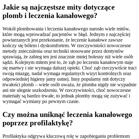
Jakie są najczęstsze mity dotyczące
plomb i leczenia kanałowego?
Wokół plombowania i leczenia kanałowego narosło wiele mitów,
które mogą wprowadzać pacjentów w błąd. Jednym z najczęściej
powtarzanych jest przekonanie, że leczenie kanałowe zawsze
kończy się bólem i dyskomfortem. W rzeczywistości nowoczesne
metody znieczulenia oraz techniki stosowane przez dentystów
sprawiają, że zabieg ten jest znacznie mniej bolesny niż wiele osób
sądzi. Kolejnym mitem jest to, że ząb po leczeniu kanałowym staje
się martwy i nie wymaga dalszej opieki. Choć ząb rzeczywiście traci
swoją miazgę, nadal wymaga regularnych wizyt kontrolnych oraz
odpowiedniej higieny jamy ustnej. Inny popularny mit dotyczy
trwałości plomb – wiele osób uważa, że plomba nigdy nie wypadnie
ani nie ulegnie uszkodzeniu. W rzeczywistości, choć nowoczesne
materiały są bardzo trwałe, to jednak plomby mogą się zużywać i
wymagać wymiany po pewnym czasie.
Czy można uniknąć leczenia kanałowego
poprzez profilaktykę?
Profilaktyka odgrywa kluczową rolę w zapobieganiu problemom