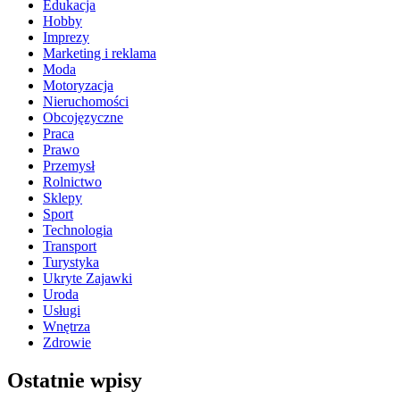
Edukacja
Hobby
Imprezy
Marketing i reklama
Moda
Motoryzacja
Nieruchomości
Obcojęzyczne
Praca
Prawo
Przemysł
Rolnictwo
Sklepy
Sport
Technologia
Transport
Turystyka
Ukryte Zajawki
Uroda
Usługi
Wnętrza
Zdrowie
Ostatnie wpisy