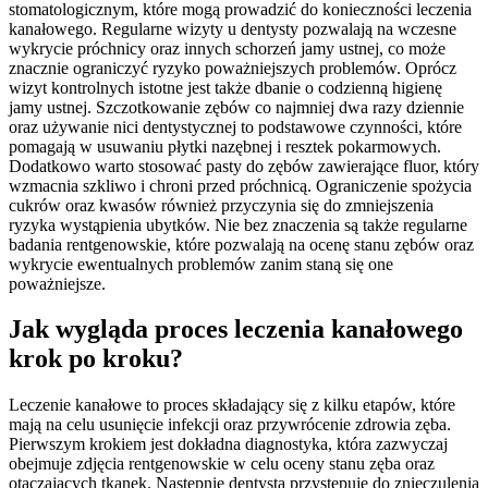
stomatologicznym, które mogą prowadzić do konieczności leczenia
kanałowego. Regularne wizyty u dentysty pozwalają na wczesne
wykrycie próchnicy oraz innych schorzeń jamy ustnej, co może
znacznie ograniczyć ryzyko poważniejszych problemów. Oprócz
wizyt kontrolnych istotne jest także dbanie o codzienną higienę
jamy ustnej. Szczotkowanie zębów co najmniej dwa razy dziennie
oraz używanie nici dentystycznej to podstawowe czynności, które
pomagają w usuwaniu płytki nazębnej i resztek pokarmowych.
Dodatkowo warto stosować pasty do zębów zawierające fluor, który
wzmacnia szkliwo i chroni przed próchnicą. Ograniczenie spożycia
cukrów oraz kwasów również przyczynia się do zmniejszenia
ryzyka wystąpienia ubytków. Nie bez znaczenia są także regularne
badania rentgenowskie, które pozwalają na ocenę stanu zębów oraz
wykrycie ewentualnych problemów zanim staną się one
poważniejsze.
Jak wygląda proces leczenia kanałowego
krok po kroku?
Leczenie kanałowe to proces składający się z kilku etapów, które
mają na celu usunięcie infekcji oraz przywrócenie zdrowia zęba.
Pierwszym krokiem jest dokładna diagnostyka, która zazwyczaj
obejmuje zdjęcia rentgenowskie w celu oceny stanu zęba oraz
otaczających tkanek. Następnie dentysta przystępuje do znieczulenia