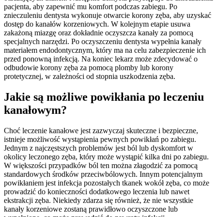
pacjenta, aby zapewnić mu komfort podczas zabiegu. Po
znieczuleniu dentysta wykonuje otwarcie korony zęba, aby uzyskać
dostęp do kanałów korzeniowych. W kolejnym etapie usuwa
zakażoną miazgę oraz dokładnie oczyszcza kanały za pomocą
specjalnych narzędzi. Po oczyszczeniu dentysta wypełnia kanały
materiałem endodontycznym, który ma na celu zabezpieczenie ich
przed ponowną infekcją. Na koniec lekarz może zdecydować o
odbudowie korony zęba za pomocą plomby lub korony
protetycznej, w zależności od stopnia uszkodzenia zęba.
Jakie są możliwe powikłania po leczeniu
kanałowym?
Choć leczenie kanałowe jest zazwyczaj skuteczne i bezpieczne,
istnieje możliwość wystąpienia pewnych powikłań po zabiegu.
Jednym z najczęstszych problemów jest ból lub dyskomfort w
okolicy leczonego zęba, który może wystąpić kilka dni po zabiegu.
W większości przypadków ból ten można złagodzić za pomocą
standardowych środków przeciwbólowych. Innym potencjalnym
powikłaniem jest infekcja pozostałych tkanek wokół zęba, co może
prowadzić do konieczności dodatkowego leczenia lub nawet
ekstrakcji zęba. Niekiedy zdarza się również, że nie wszystkie
kanały korzeniowe zostaną prawidłowo oczyszczone lub