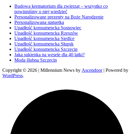
Budowa krematorium dla zwierząt – wszystko co
powinniśmy o niej wiedzieć
Personalizowane prezenty na Boże Narodzenie
Personalizowana statuetka
Upadłość konsumencka Sosnowiec
Upadłość konsumencka Rzeszów
Upadłość konsumencka Siedlce
Upadłość konsumencka Słupsk
Upadłość konsumencka Szczecin
Jaka sukienka na wesele dla 40 latki?
Moda ślubna Szczecin
Copyright © 2026
| Millennium News by
Ascendoor
| Powered by
WordPress
.