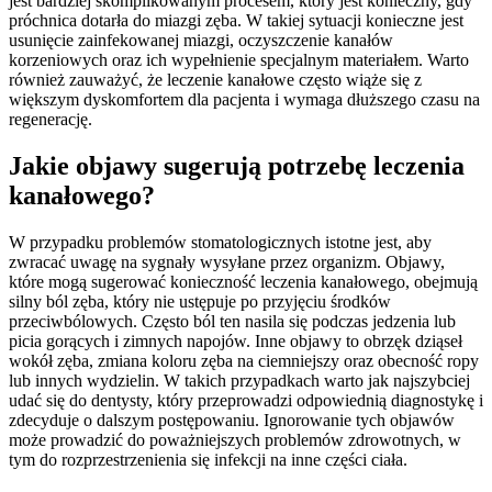
jest bardziej skomplikowanym procesem, który jest konieczny, gdy
próchnica dotarła do miazgi zęba. W takiej sytuacji konieczne jest
usunięcie zainfekowanej miazgi, oczyszczenie kanałów
korzeniowych oraz ich wypełnienie specjalnym materiałem. Warto
również zauważyć, że leczenie kanałowe często wiąże się z
większym dyskomfortem dla pacjenta i wymaga dłuższego czasu na
regenerację.
Jakie objawy sugerują potrzebę leczenia
kanałowego?
W przypadku problemów stomatologicznych istotne jest, aby
zwracać uwagę na sygnały wysyłane przez organizm. Objawy,
które mogą sugerować konieczność leczenia kanałowego, obejmują
silny ból zęba, który nie ustępuje po przyjęciu środków
przeciwbólowych. Często ból ten nasila się podczas jedzenia lub
picia gorących i zimnych napojów. Inne objawy to obrzęk dziąseł
wokół zęba, zmiana koloru zęba na ciemniejszy oraz obecność ropy
lub innych wydzielin. W takich przypadkach warto jak najszybciej
udać się do dentysty, który przeprowadzi odpowiednią diagnostykę i
zdecyduje o dalszym postępowaniu. Ignorowanie tych objawów
może prowadzić do poważniejszych problemów zdrowotnych, w
tym do rozprzestrzenienia się infekcji na inne części ciała.