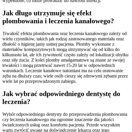
wypełnione, co może prowadzić do nawrotu infekcji.
Jak długo utrzymuje się efekt
plombowania i leczenia kanałowego?
Trwałość efektu plombowania oraz leczenia kanałowego zależy od
wielu czynników, takich jak rodzaj zastosowanego materiału oraz
dbałość o higienę jamy ustnej pacjenta. Plomby wykonane z
materiałów kompozytowych mogą utrzymywać się od kilku do
kilkunastu lat, ale ich żywotność często zależy od lokalizacji ubytku
oraz siły żucia. Z kolei plomby amalgamatowe są znane ze swojej
trwałości i mogą przetrwać nawet 15-20 lat w odpowiednich
warunkach. Leczenie kanałowe natomiast ma na celu uratowanie
zęba na dłuższy czas; wiele osób cieszy się zdrowymi zębami przez
wiele lat po przeprowadzonym zabiegu.
Jak wybrać odpowiedniego dentystę do
leczenia?
Wybór odpowiedniego dentysty do przeprowadzenia plombowania
czy leczenia kanałowego ma ogromne znaczenie dla jakości
świadczonych usług oraz komfortu pacjenta. Przede wszystkim
warto zwrócić uwagę na doświadczenie lekarza oraz jego