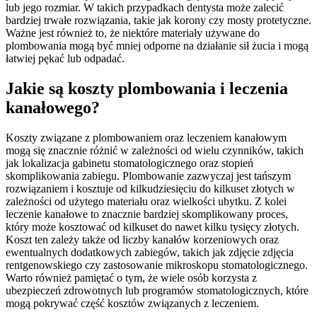
lub jego rozmiar. W takich przypadkach dentysta może zalecić
bardziej trwałe rozwiązania, takie jak korony czy mosty protetyczne.
Ważne jest również to, że niektóre materiały używane do
plombowania mogą być mniej odporne na działanie sił żucia i mogą
łatwiej pękać lub odpadać.
Jakie są koszty plombowania i leczenia
kanałowego?
Koszty związane z plombowaniem oraz leczeniem kanałowym
mogą się znacznie różnić w zależności od wielu czynników, takich
jak lokalizacja gabinetu stomatologicznego oraz stopień
skomplikowania zabiegu. Plombowanie zazwyczaj jest tańszym
rozwiązaniem i kosztuje od kilkudziesięciu do kilkuset złotych w
zależności od użytego materiału oraz wielkości ubytku. Z kolei
leczenie kanałowe to znacznie bardziej skomplikowany proces,
który może kosztować od kilkuset do nawet kilku tysięcy złotych.
Koszt ten zależy także od liczby kanałów korzeniowych oraz
ewentualnych dodatkowych zabiegów, takich jak zdjęcie zdjęcia
rentgenowskiego czy zastosowanie mikroskopu stomatologicznego.
Warto również pamiętać o tym, że wiele osób korzysta z
ubezpieczeń zdrowotnych lub programów stomatologicznych, które
mogą pokrywać część kosztów związanych z leczeniem.