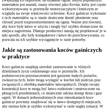
zwiększają ich odporność na działanie ognia. Innym popularnym
materiałem jest aramid, znany również jako Kevlar, który jest często
wykorzystywany w przemyśle motoryzacyjnym i lotniczym ze
względu na swoje właściwości ochronne. Koce gaśnicze wykonane
z tych materiałów są w stanie skutecznie tłumić płomienie oraz
chronić przed rozprzestrzenieniem się ognia. Ważne jest również,
aby koce były łatwe w użyciu i mogły być szybko dostarczone do
miejsca zagrożenia. Dlatego producenci starają się projektować je w
taki sposób, aby były kompaktowe i łatwe do przechowywania, co
pozwala na ich szybkie wyciągnięcie w razie potrzeby.
Jakie są zastosowania koców gaśniczych
w praktyce
Koce gaśnicze znajdują szerokie zastosowanie w różnych
dziedzinach życia codziennego oraz w przemyśle. Ich
podstawowym przeznaczeniem jest gaszenie małych pożarów,
zwłaszcza tych, które mogą wystąpić w kuchni lub podczas prac
związanych z obróbką materiałów łatwopalnych. Dzięki swojej
konstrukcji koce te mogą być łatwo rozłożone i umieszczone na
płonących przedmiotach, co skutecznie odcina dostęp tlenu i gasi
ogień. W domach jednorodzinnych oraz mieszkaniach koce
gaśnicze powinny znajdować się w łatwo dostępnych miejscach,
aby można było je szybko wykorzystać w razie nagłej sytuacji. W