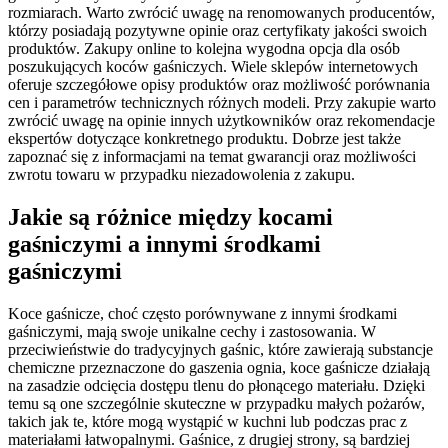
rozmiarach. Warto zwrócić uwagę na renomowanych producentów,
którzy posiadają pozytywne opinie oraz certyfikaty jakości swoich
produktów. Zakupy online to kolejna wygodna opcja dla osób
poszukujących koców gaśniczych. Wiele sklepów internetowych
oferuje szczegółowe opisy produktów oraz możliwość porównania
cen i parametrów technicznych różnych modeli. Przy zakupie warto
zwrócić uwagę na opinie innych użytkowników oraz rekomendacje
ekspertów dotyczące konkretnego produktu. Dobrze jest także
zapoznać się z informacjami na temat gwarancji oraz możliwości
zwrotu towaru w przypadku niezadowolenia z zakupu.
Jakie są różnice między kocami
gaśniczymi a innymi środkami
gaśniczymi
Koce gaśnicze, choć często porównywane z innymi środkami
gaśniczymi, mają swoje unikalne cechy i zastosowania. W
przeciwieństwie do tradycyjnych gaśnic, które zawierają substancje
chemiczne przeznaczone do gaszenia ognia, koce gaśnicze działają
na zasadzie odcięcia dostępu tlenu do płonącego materiału. Dzięki
temu są one szczególnie skuteczne w przypadku małych pożarów,
takich jak te, które mogą wystąpić w kuchni lub podczas prac z
materiałami łatwopalnymi. Gaśnice, z drugiej strony, są bardziej