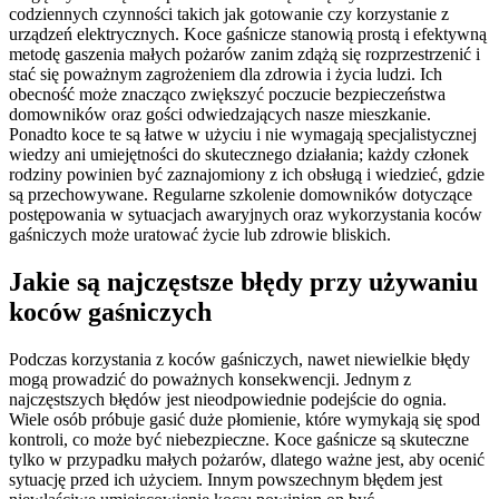
codziennych czynności takich jak gotowanie czy korzystanie z
urządzeń elektrycznych. Koce gaśnicze stanowią prostą i efektywną
metodę gaszenia małych pożarów zanim zdążą się rozprzestrzenić i
stać się poważnym zagrożeniem dla zdrowia i życia ludzi. Ich
obecność może znacząco zwiększyć poczucie bezpieczeństwa
domowników oraz gości odwiedzających nasze mieszkanie.
Ponadto koce te są łatwe w użyciu i nie wymagają specjalistycznej
wiedzy ani umiejętności do skutecznego działania; każdy członek
rodziny powinien być zaznajomiony z ich obsługą i wiedzieć, gdzie
są przechowywane. Regularne szkolenie domowników dotyczące
postępowania w sytuacjach awaryjnych oraz wykorzystania koców
gaśniczych może uratować życie lub zdrowie bliskich.
Jakie są najczęstsze błędy przy używaniu
koców gaśniczych
Podczas korzystania z koców gaśniczych, nawet niewielkie błędy
mogą prowadzić do poważnych konsekwencji. Jednym z
najczęstszych błędów jest nieodpowiednie podejście do ognia.
Wiele osób próbuje gasić duże płomienie, które wymykają się spod
kontroli, co może być niebezpieczne. Koce gaśnicze są skuteczne
tylko w przypadku małych pożarów, dlatego ważne jest, aby ocenić
sytuację przed ich użyciem. Innym powszechnym błędem jest