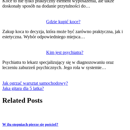
Koce to nie tylko praktyczny element wyposażenia, ale także
doskonały sposób na dodanie przytulności do…
Gdzie kupić koce?
Zakup koca to decyzja, która może być zarówno praktyczna, jak i
estetyczna. Wybór odpowiedniego miejsca…
Kim jest psychiatra?
Psychiatra to lekarz specjalizujący się w diagnozowaniu oraz
leczeniu zaburzeń psychicznych. Jego rola w systemie…
Jak ogrzać warsztat samochodowy?
Jaka gitara dla 5 latka?
Related Posts
W ilu stopniach pierze się pościel?