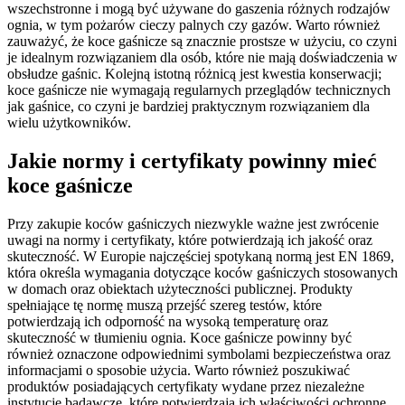
wszechstronne i mogą być używane do gaszenia różnych rodzajów
ognia, w tym pożarów cieczy palnych czy gazów. Warto również
zauważyć, że koce gaśnicze są znacznie prostsze w użyciu, co czyni
je idealnym rozwiązaniem dla osób, które nie mają doświadczenia w
obsłudze gaśnic. Kolejną istotną różnicą jest kwestia konserwacji;
koce gaśnicze nie wymagają regularnych przeglądów technicznych
jak gaśnice, co czyni je bardziej praktycznym rozwiązaniem dla
wielu użytkowników.
Jakie normy i certyfikaty powinny mieć
koce gaśnicze
Przy zakupie koców gaśniczych niezwykle ważne jest zwrócenie
uwagi na normy i certyfikaty, które potwierdzają ich jakość oraz
skuteczność. W Europie najczęściej spotykaną normą jest EN 1869,
która określa wymagania dotyczące koców gaśniczych stosowanych
w domach oraz obiektach użyteczności publicznej. Produkty
spełniające tę normę muszą przejść szereg testów, które
potwierdzają ich odporność na wysoką temperaturę oraz
skuteczność w tłumieniu ognia. Koce gaśnicze powinny być
również oznaczone odpowiednimi symbolami bezpieczeństwa oraz
informacjami o sposobie użycia. Warto również poszukiwać
produktów posiadających certyfikaty wydane przez niezależne
instytucje badawcze, które potwierdzają ich właściwości ochronne.