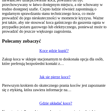
niewłaściwe umiejscowienie koca; powinien on być
przechowywany w łatwo dostępnym miejscu, a nie schowany w
trudno dostępnej szafie. Często ludzie również zapominają o
regularnym sprawdzaniu stanu technicznego koca, co może
prowadzić do jego nieskuteczności w momencie kryzysu. Ważne
jest także, aby nie stosować koca gaśniczego do gaszenia ognia w
przypadku pożaru gazowego lub elektrycznego, ponieważ może to
prowadzić do jeszcze większego zagrożenia.
Polecamy zobaczyć
Nawigacja
Koce gdzie kupić?
wpisu
Zakup koca w sklepie stacjonarnym to doskonała opcja dla osób,
które preferują bezpośredni kontakt z…
Jak sie pierze koce?
Pierwszym krokiem do skutecznego prania koców jest zapoznanie
się z etykietą, która zawiera informacje na…
Gdzie układać koce?