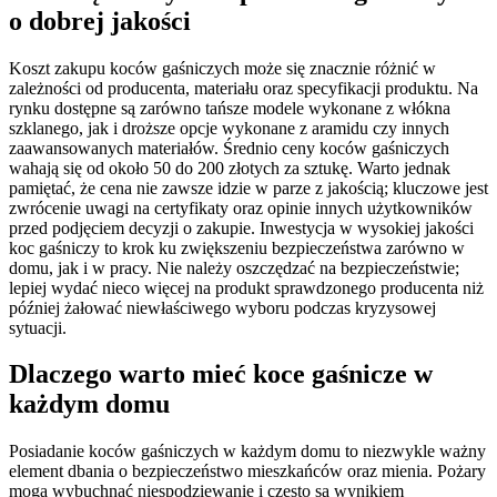
o dobrej jakości
Koszt zakupu koców gaśniczych może się znacznie różnić w
zależności od producenta, materiału oraz specyfikacji produktu. Na
rynku dostępne są zarówno tańsze modele wykonane z włókna
szklanego, jak i droższe opcje wykonane z aramidu czy innych
zaawansowanych materiałów. Średnio ceny koców gaśniczych
wahają się od około 50 do 200 złotych za sztukę. Warto jednak
pamiętać, że cena nie zawsze idzie w parze z jakością; kluczowe jest
zwrócenie uwagi na certyfikaty oraz opinie innych użytkowników
przed podjęciem decyzji o zakupie. Inwestycja w wysokiej jakości
koc gaśniczy to krok ku zwiększeniu bezpieczeństwa zarówno w
domu, jak i w pracy. Nie należy oszczędzać na bezpieczeństwie;
lepiej wydać nieco więcej na produkt sprawdzonego producenta niż
później żałować niewłaściwego wyboru podczas kryzysowej
sytuacji.
Dlaczego warto mieć koce gaśnicze w
każdym domu
Posiadanie koców gaśniczych w każdym domu to niezwykle ważny
element dbania o bezpieczeństwo mieszkańców oraz mienia. Pożary
mogą wybuchnąć niespodziewanie i często są wynikiem