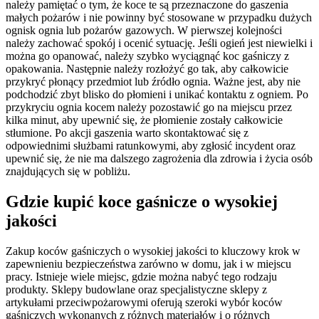
należy pamiętać o tym, że koce te są przeznaczone do gaszenia
małych pożarów i nie powinny być stosowane w przypadku dużych
ognisk ognia lub pożarów gazowych. W pierwszej kolejności
należy zachować spokój i ocenić sytuację. Jeśli ogień jest niewielki i
można go opanować, należy szybko wyciągnąć koc gaśniczy z
opakowania. Następnie należy rozłożyć go tak, aby całkowicie
przykryć płonący przedmiot lub źródło ognia. Ważne jest, aby nie
podchodzić zbyt blisko do płomieni i unikać kontaktu z ogniem. Po
przykryciu ognia kocem należy pozostawić go na miejscu przez
kilka minut, aby upewnić się, że płomienie zostały całkowicie
stłumione. Po akcji gaszenia warto skontaktować się z
odpowiednimi służbami ratunkowymi, aby zgłosić incydent oraz
upewnić się, że nie ma dalszego zagrożenia dla zdrowia i życia osób
znajdujących się w pobliżu.
Gdzie kupić koce gaśnicze o wysokiej
jakości
Zakup koców gaśniczych o wysokiej jakości to kluczowy krok w
zapewnieniu bezpieczeństwa zarówno w domu, jak i w miejscu
pracy. Istnieje wiele miejsc, gdzie można nabyć tego rodzaju
produkty. Sklepy budowlane oraz specjalistyczne sklepy z
artykułami przeciwpożarowymi oferują szeroki wybór koców
gaśniczych wykonanych z różnych materiałów i o różnych