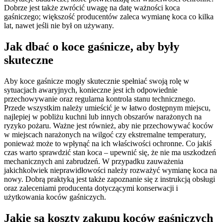
Dobrze jest także zwrócić uwagę na datę ważności koca
gaśniczego; większość producentów zaleca wymianę koca co kilka
lat, nawet jeśli nie był on używany.
Jak dbać o koce gaśnicze, aby były
skuteczne
Aby koce gaśnicze mogły skutecznie spełniać swoją rolę w
sytuacjach awaryjnych, konieczne jest ich odpowiednie
przechowywanie oraz regularna kontrola stanu technicznego.
Przede wszystkim należy umieścić je w łatwo dostępnym miejscu,
najlepiej w pobliżu kuchni lub innych obszarów narażonych na
ryzyko pożaru. Ważne jest również, aby nie przechowywać koców
w miejscach narażonych na wilgoć czy ekstremalne temperatury,
ponieważ może to wpłynąć na ich właściwości ochronne. Co jakiś
czas warto sprawdzić stan koca – upewnić się, że nie ma uszkodzeń
mechanicznych ani zabrudzeń. W przypadku zauważenia
jakichkolwiek nieprawidłowości należy rozważyć wymianę koca na
nowy. Dobrą praktyką jest także zapoznanie się z instrukcją obsługi
oraz zaleceniami producenta dotyczącymi konserwacji i
użytkowania koców gaśniczych.
Jakie są koszty zakupu koców gaśniczych