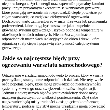
niepotrzebnego zużycia energii oraz zapewnić optymalny komfort
pracy. Innym przydatnym akcesorium są wentylatory grzewcze,
które pomagają równomiernie rozprowadzić ciepłe powietrze po
całym warsztacie, co zwiększa efektywność ogrzewania.
Dodatkowo warto zainwestować w maty grzewcze lub promienniki
podczerwieni, które mogą być stosowane jako uzupełnienie
głównego systemu grzewczego i szybko podnoszą temperaturę w
określonych strefach roboczych. Nie można zapominać o
odpowiednich materiałach izolacyjnych do okien i drzwi, które
ograniczą straty ciepła i poprawią efektywność całego systemu
grzewczego.
Jakie są najczęstsze błędy przy
ogrzewaniu warsztatu samochodowego?
Ogrzewanie warsztatu samochodowego to proces, który wymaga
przemyślanej strategii oraz odpowiednich działań. Niestety, wiele
osób popełnia błędy, które mogą prowadzić do nieefektywności
systemu grzewczego oraz zwiększenia kosztów eksploatacji.
Jednym z najczęstszych błędów jest niewłaściwy dobór mocy
urządzeń grzewczych do wielkości pomieszczenia. Zbyt słabe
nagrzewnice będą miały trudności z osiągnięciem komfortowej
temperatury, podczas gdy zbyt mocne urządzenia mogą prowadzić