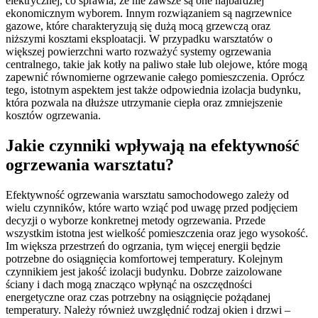
elektrycznej, co sprawia, że nie zawsze są one najbardziej
ekonomicznym wyborem. Innym rozwiązaniem są nagrzewnice
gazowe, które charakteryzują się dużą mocą grzewczą oraz
niższymi kosztami eksploatacji. W przypadku warsztatów o
większej powierzchni warto rozważyć systemy ogrzewania
centralnego, takie jak kotły na paliwo stałe lub olejowe, które mogą
zapewnić równomierne ogrzewanie całego pomieszczenia. Oprócz
tego, istotnym aspektem jest także odpowiednia izolacja budynku,
która pozwala na dłuższe utrzymanie ciepła oraz zmniejszenie
kosztów ogrzewania.
Jakie czynniki wpływają na efektywność
ogrzewania warsztatu?
Efektywność ogrzewania warsztatu samochodowego zależy od
wielu czynników, które warto wziąć pod uwagę przed podjęciem
decyzji o wyborze konkretnej metody ogrzewania. Przede
wszystkim istotna jest wielkość pomieszczenia oraz jego wysokość.
Im większa przestrzeń do ogrzania, tym więcej energii będzie
potrzebne do osiągnięcia komfortowej temperatury. Kolejnym
czynnikiem jest jakość izolacji budynku. Dobrze zaizolowane
ściany i dach mogą znacząco wpłynąć na oszczędności
energetyczne oraz czas potrzebny na osiągnięcie pożądanej
temperatury. Należy również uwzględnić rodzaj okien i drzwi –