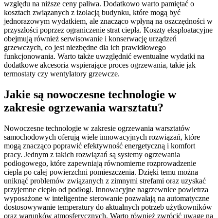
względu na niższe ceny paliwa. Dodatkowo warto pamiętać o
kosztach związanych z izolacją budynku, które mogą być
jednorazowym wydatkiem, ale znacząco wpłyną na oszczędności w
przyszłości poprzez ograniczenie strat ciepła. Koszty eksploatacyjne
obejmują również serwisowanie i konserwację urządzeń
grzewczych, co jest niezbędne dla ich prawidłowego
funkcjonowania. Warto także uwzględnić ewentualne wydatki na
dodatkowe akcesoria wspierające proces ogrzewania, takie jak
termostaty czy wentylatory grzewcze.
Jakie są nowoczesne technologie w
zakresie ogrzewania warsztatu?
Nowoczesne technologie w zakresie ogrzewania warsztatów
samochodowych oferują wiele innowacyjnych rozwiązań, które
mogą znacząco poprawić efektywność energetyczną i komfort
pracy. Jednym z takich rozwiązań są systemy ogrzewania
podłogowego, które zapewniają równomierne rozprowadzenie
ciepła po całej powierzchni pomieszczenia. Dzięki temu można
uniknąć problemów związanych z zimnymi strefami oraz uzyskać
przyjemne ciepło od podłogi. Innowacyjne nagrzewnice powietrza
wyposażone w inteligentne sterowanie pozwalają na automatyczne
dostosowywanie temperatury do aktualnych potrzeb użytkowników
oraz warunków atmosferycznych. Warto również zwrócić uwagę na