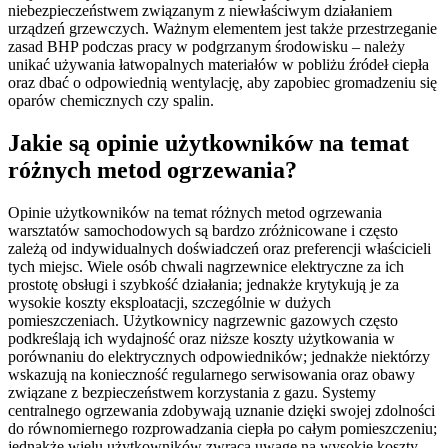
niebezpieczeństwem związanym z niewłaściwym działaniem
urządzeń grzewczych. Ważnym elementem jest także przestrzeganie
zasad BHP podczas pracy w podgrzanym środowisku – należy
unikać używania łatwopalnych materiałów w pobliżu źródeł ciepła
oraz dbać o odpowiednią wentylację, aby zapobiec gromadzeniu się
oparów chemicznych czy spalin.
Jakie są opinie użytkowników na temat
różnych metod ogrzewania?
Opinie użytkowników na temat różnych metod ogrzewania
warsztatów samochodowych są bardzo zróżnicowane i często
zależą od indywidualnych doświadczeń oraz preferencji właścicieli
tych miejsc. Wiele osób chwali nagrzewnice elektryczne za ich
prostotę obsługi i szybkość działania; jednakże krytykują je za
wysokie koszty eksploatacji, szczególnie w dużych
pomieszczeniach. Użytkownicy nagrzewnic gazowych często
podkreślają ich wydajność oraz niższe koszty użytkowania w
porównaniu do elektrycznych odpowiedników; jednakże niektórzy
wskazują na konieczność regularnego serwisowania oraz obawy
związane z bezpieczeństwem korzystania z gazu. Systemy
centralnego ogrzewania zdobywają uznanie dzięki swojej zdolności
do równomiernego rozprowadzania ciepła po całym pomieszczeniu;
jednakże wielu użytkowników zwraca uwagę na wysokie koszty