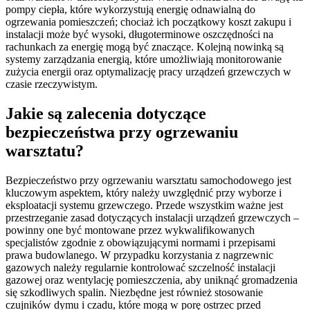
pompy ciepła, które wykorzystują energię odnawialną do
ogrzewania pomieszczeń; chociaż ich początkowy koszt zakupu i
instalacji może być wysoki, długoterminowe oszczędności na
rachunkach za energię mogą być znaczące. Kolejną nowinką są
systemy zarządzania energią, które umożliwiają monitorowanie
zużycia energii oraz optymalizację pracy urządzeń grzewczych w
czasie rzeczywistym.
Jakie są zalecenia dotyczące
bezpieczeństwa przy ogrzewaniu
warsztatu?
Bezpieczeństwo przy ogrzewaniu warsztatu samochodowego jest
kluczowym aspektem, który należy uwzględnić przy wyborze i
eksploatacji systemu grzewczego. Przede wszystkim ważne jest
przestrzeganie zasad dotyczących instalacji urządzeń grzewczych –
powinny one być montowane przez wykwalifikowanych
specjalistów zgodnie z obowiązującymi normami i przepisami
prawa budowlanego. W przypadku korzystania z nagrzewnic
gazowych należy regularnie kontrolować szczelność instalacji
gazowej oraz wentylację pomieszczenia, aby uniknąć gromadzenia
się szkodliwych spalin. Niezbędne jest również stosowanie
czujników dymu i czadu, które mogą w porę ostrzec przed