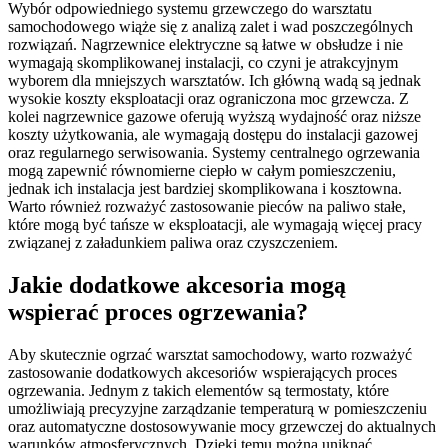
Wybór odpowiedniego systemu grzewczego do warsztatu
samochodowego wiąże się z analizą zalet i wad poszczególnych
rozwiązań. Nagrzewnice elektryczne są łatwe w obsłudze i nie
wymagają skomplikowanej instalacji, co czyni je atrakcyjnym
wyborem dla mniejszych warsztatów. Ich główną wadą są jednak
wysokie koszty eksploatacji oraz ograniczona moc grzewcza. Z
kolei nagrzewnice gazowe oferują wyższą wydajność oraz niższe
koszty użytkowania, ale wymagają dostępu do instalacji gazowej
oraz regularnego serwisowania. Systemy centralnego ogrzewania
mogą zapewnić równomierne ciepło w całym pomieszczeniu,
jednak ich instalacja jest bardziej skomplikowana i kosztowna.
Warto również rozważyć zastosowanie pieców na paliwo stałe,
które mogą być tańsze w eksploatacji, ale wymagają więcej pracy
związanej z załadunkiem paliwa oraz czyszczeniem.
Jakie dodatkowe akcesoria mogą
wspierać proces ogrzewania?
Aby skutecznie ogrzać warsztat samochodowy, warto rozważyć
zastosowanie dodatkowych akcesoriów wspierających proces
ogrzewania. Jednym z takich elementów są termostaty, które
umożliwiają precyzyjne zarządzanie temperaturą w pomieszczeniu
oraz automatyczne dostosowywanie mocy grzewczej do aktualnych
warunków atmosferycznych. Dzięki temu można uniknąć