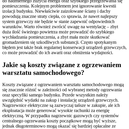
do nadmiernego zużycia energii oraz szybkiego przegrzewania się
pomieszczenia. Kolejnym problemem jest ignorowanie kwestii
izolacji budynku. Niewłaściwie zaizolowane ściany i dachy
powodują znaczne straty ciepła, co sprawia, że nawet najlepszy
system grzewczy nie będzie w stanie zapewnić odpowiednich
warunków. Warto również zwrócić uwagę na wentylację – zbyt
duża ilość świeżego powietrza może prowadzić do szybkiego
wychładzania pomieszczenia, a zbyt mała może skutkować
gromadzeniem się szkodliwych substancji. Często spotykanym
błędem jest także brak regularnej konserwacji urządzeń grzewczych,
co może prowadzić do ich awarii oraz obniżenia wydajności.
Jakie są koszty związane z ogrzewaniem
warsztatu samochodowego?
Koszty związane z ogrzewaniem warsztatu samochodowego mogą
się znacznie różnić w zależności od wybranej metody ogrzewania
oraz specyfiki samego budynku. Przede wszystkim należy
uwzględnić wydatki na zakup i instalację urządzeń grzewczych.
Nagrzewnice elektryczne są zazwyczaj tańsze w zakupie, ale ich
eksploatacja może generować wysokie rachunki za energię
elektryczną. W przypadku nagrzewnic gazowych czy systemów
centralnego ogrzewania koszty początkowe mogą być wyższe,
jednak długoterminowo mogą okazać się bardziej opłacalne ze