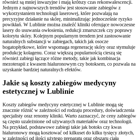
również są mniej inwazyjne i mają krótszy czas rekonwalescencji.
Jednym z najnowszych trendów jest stosowanie zabiegów z
wykorzystaniem technologii laserowej, które pozwalają na
precyzyjne działanie na skórę, minimalizując jednocześnie ryzyko
powikłań. W Lublinie można znaleźć kliniki oferujące nowoczesne
lasery do usuwania owłosienia, redukcji zmarszczek czy poprawy
kolorytu skóry. Kolejnym popularnym trendem jest zastosowanie
naturalnych substancji w zabiegach, takich jak osocze
bogatopłytkowe, które wspomaga regenerację skóry oraz stymuluje
produkcję kolagenu. Coraz większą popularnością cieszą się
również zabiegi łączące różne metody, takie jak kombinacja
mezoterapii z kwasem hialuronowym czy botoksem, co pozwala na
uzyskanie bardziej naturalnych efektów.
Jakie są koszty zabiegów medycyny
estetycznej w Lublinie
Koszty zabiegów medycyny estetycznej w Lublinie mogą się
znacznie różnić w zależności od rodzaju procedury, doświadczenia
specjalisty oraz renomy kliniki. Warto zaznaczyć, że ceny zabiegów
są często uzależnione od używanych materiałów oraz technologii.
Na przykład, podstawowe zabiegi takie jak botoks czy kwas
hialuronowy mogą kosztować od kilkuset do kilku tysięcy złotych,
w zależności od ilości użytego preparatu oraz obszaru ciała