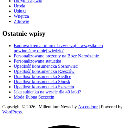
Ukryte Zajawki
Uroda
Usługi
Wnętrza
Zdrowie
Ostatnie wpisy
Budowa krematorium dla zwierząt – wszystko co
powinniśmy o niej wiedzieć
Personalizowane prezenty na Boże Narodzenie
Personalizowana statuetka
Upadłość konsumencka Sosnowiec
Upadłość konsumencka Rzeszów
Upadłość konsumencka Siedlce
Upadłość konsumencka Słupsk
Upadłość konsumencka Szczecin
Jaka sukienka na wesele dla 40 latki?
Moda ślubna Szczecin
Copyright © 2026
| Millennium News by
Ascendoor
| Powered by
WordPress
.