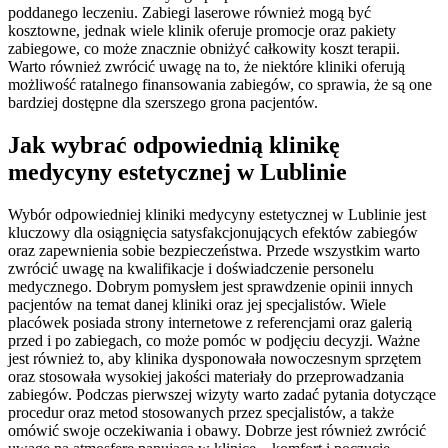
poddanego leczeniu. Zabiegi laserowe również mogą być
kosztowne, jednak wiele klinik oferuje promocje oraz pakiety
zabiegowe, co może znacznie obniżyć całkowity koszt terapii.
Warto również zwrócić uwagę na to, że niektóre kliniki oferują
możliwość ratalnego finansowania zabiegów, co sprawia, że są one
bardziej dostępne dla szerszego grona pacjentów.
Jak wybrać odpowiednią klinikę
medycyny estetycznej w Lublinie
Wybór odpowiedniej kliniki medycyny estetycznej w Lublinie jest
kluczowy dla osiągnięcia satysfakcjonujących efektów zabiegów
oraz zapewnienia sobie bezpieczeństwa. Przede wszystkim warto
zwrócić uwagę na kwalifikacje i doświadczenie personelu
medycznego. Dobrym pomysłem jest sprawdzenie opinii innych
pacjentów na temat danej kliniki oraz jej specjalistów. Wiele
placówek posiada strony internetowe z referencjami oraz galerią
przed i po zabiegach, co może pomóc w podjęciu decyzji. Ważne
jest również to, aby klinika dysponowała nowoczesnym sprzętem
oraz stosowała wysokiej jakości materiały do przeprowadzania
zabiegów. Podczas pierwszej wizyty warto zadać pytania dotyczące
procedur oraz metod stosowanych przez specjalistów, a także
omówić swoje oczekiwania i obawy. Dobrze jest również zwrócić