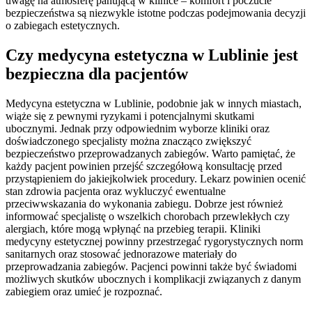
uwagę na atmosferę panującą w klinice – komfort i poczucie
bezpieczeństwa są niezwykle istotne podczas podejmowania decyzji
o zabiegach estetycznych.
Czy medycyna estetyczna w Lublinie jest
bezpieczna dla pacjentów
Medycyna estetyczna w Lublinie, podobnie jak w innych miastach,
wiąże się z pewnymi ryzykami i potencjalnymi skutkami
ubocznymi. Jednak przy odpowiednim wyborze kliniki oraz
doświadczonego specjalisty można znacząco zwiększyć
bezpieczeństwo przeprowadzanych zabiegów. Warto pamiętać, że
każdy pacjent powinien przejść szczegółową konsultację przed
przystąpieniem do jakiejkolwiek procedury. Lekarz powinien ocenić
stan zdrowia pacjenta oraz wykluczyć ewentualne
przeciwwskazania do wykonania zabiegu. Dobrze jest również
informować specjalistę o wszelkich chorobach przewlekłych czy
alergiach, które mogą wpłynąć na przebieg terapii. Kliniki
medycyny estetycznej powinny przestrzegać rygorystycznych norm
sanitarnych oraz stosować jednorazowe materiały do
przeprowadzania zabiegów. Pacjenci powinni także być świadomi
możliwych skutków ubocznych i komplikacji związanych z danym
zabiegiem oraz umieć je rozpoznać.