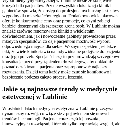
Wybór medycyny estetycznej w Lublinie niesie ze sobą wiele
korzyści dla pacjentów. Przede wszystkim lokalizacja klinik i
gabinetów sprawia, że dostęp do profesjonalnych usług jest łatwy i
wygodny dla mieszkańców regionu. Dodatkowo wiele placówek
oferuje konkurencyjne ceny oraz promocje, co czyni zabiegi
bardziej dostępnymi dla szerszego grona osób. W Lublinie można
znaleźć zarówno renomowane kliniki z wieloletnim
doświadczeniem, jak i nowoczesne gabinety prowadzone przez
młodych specjalistów, co daje pacjentom możliwość wyboru
odpowiedniego miejsca dla siebie. Ważnym aspektem jest także
fakt, że wiele klinik stawia na indywidualne podejście do pacjenta
oraz jego potrzeb. Specjaliści często przeprowadzają szczegółowe
konsultacje przed przystąpieniem do zabiegów, aby dokładnie
poznać oczekiwania pacjenta oraz zaproponować najlepsze
rozwiązania. Dzięki temu każdy może czuć się komfortowo i
bezpiecznie podczas całego procesu leczenia.
Jakie są najnowsze trendy w medycynie
estetycznej w Lublinie
W ostatnich latach medycyna estetyczna w Lublinie przeżywa
dynamiczny rozwój, co wiąże się z pojawieniem się nowych
trendów i technologii. Pacjenci coraz częściej poszukują
innowacyjnych rozwiązań, które nie tylko poprawiają wygląd, ale