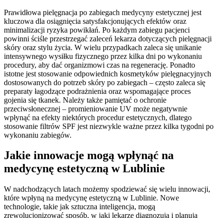
Prawidłowa pielęgnacja po zabiegach medycyny estetycznej jest
kluczowa dla osiągnięcia satysfakcjonujących efektów oraz
minimalizacji ryzyka powikłań. Po każdym zabiegu pacjenci
powinni ściśle przestrzegać zaleceń lekarza dotyczących pielęgnacji
skóry oraz stylu życia. W wielu przypadkach zaleca się unikanie
intensywnego wysiłku fizycznego przez kilka dni po wykonaniu
procedury, aby dać organizmowi czas na regenerację. Ponadto
istotne jest stosowanie odpowiednich kosmetyków pielęgnacyjnych
dostosowanych do potrzeb skóry po zabiegach – często zaleca się
preparaty łagodzące podrażnienia oraz wspomagające proces
gojenia się tkanek. Należy także pamiętać o ochronie
przeciwsłonecznej – promieniowanie UV może negatywnie
wpłynąć na efekty niektórych procedur estetycznych, dlatego
stosowanie filtrów SPF jest niezwykle ważne przez kilka tygodni po
wykonaniu zabiegów.
Jakie innowacje mogą wpłynąć na
medycynę estetyczną w Lublinie
W nadchodzących latach możemy spodziewać się wielu innowacji,
które wpłyną na medycynę estetyczną w Lublinie. Nowe
technologie, takie jak sztuczna inteligencja, mogą
zrewolucjonizować sposób, w jaki lekarze diagnozują i planują