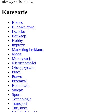
niezwykle istotne…
Kategorie
Biznes
Budownictwo
Dziecko
Edukacja
Hobby
Imprezy
Marketing i reklama
Moda
Motoryzacja
Nieruchomości
Obcojęzyczne
Praca
Prawo
Przemysł
Rolnictwo
Sklepy
Sport
Technologia
Transport
Turystyka