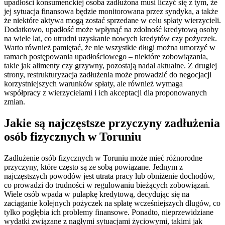
upadłości konsumenckiej osoba zadłużona musi liczyć się z tym, że
jej sytuacja finansowa będzie monitorowana przez syndyka, a także
że niektóre aktywa mogą zostać sprzedane w celu spłaty wierzycieli.
Dodatkowo, upadłość może wpłynąć na zdolność kredytową osoby
na wiele lat, co utrudni uzyskanie nowych kredytów czy pożyczek.
Warto również pamiętać, że nie wszystkie długi można umorzyć w
ramach postępowania upadłościowego – niektóre zobowiązania,
takie jak alimenty czy grzywny, pozostają nadal aktualne. Z drugiej
strony, restrukturyzacja zadłużenia może prowadzić do negocjacji
korzystniejszych warunków spłaty, ale również wymaga
współpracy z wierzycielami i ich akceptacji dla proponowanych
zmian.
Jakie są najczęstsze przyczyny zadłużenia
osób fizycznych w Toruniu
Zadłużenie osób fizycznych w Toruniu może mieć różnorodne
przyczyny, które często są ze sobą powiązane. Jednym z
najczęstszych powodów jest utrata pracy lub obniżenie dochodów,
co prowadzi do trudności w regulowaniu bieżących zobowiązań.
Wiele osób wpada w pułapkę kredytową, decydując się na
zaciąganie kolejnych pożyczek na spłatę wcześniejszych długów, co
tylko pogłębia ich problemy finansowe. Ponadto, nieprzewidziane
wydatki związane z nagłymi sytuacjami życiowymi, takimi jak