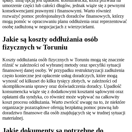
spłaty. Inną opcją jest upadłość konsumencka, która pozwala na
umorzenie części lub całości długów, jednak wiąże się z pewnymi
konsekwencjami prawnymi i finansowymi. Warto również
rozważyć pomoc profesjonalnych doradców finansowych, którzy
mogą pomóc w opracowaniu planu oddłużenia oraz reprezentować
osobę zadłużoną w negocjacjach z wierzycielami.
Jakie są koszty oddłużania osób
fizycznych w Toruniu
Koszty oddłużania osób fizycznych w Toruniu mogą się znacznie
różnić w zależności od wybranej metody oraz specyfiki sytuacji
finansowej danej osoby. W przypadku restrukturyzacji zadłużenia
często konieczne jest opłacenie usług doradczych, które mogą
wynosić od kilkuset do kilku tysięcy złotych, w zależności od
skomplikowania sprawy oraz doświadczenia doradcy. Upadłość
konsumencka wiąże się z dodatkowymi kosztami sądowymi oraz
opłatami dla syndyka, co również może wpływać na całkowity
koszt procesu oddłużania. Warto zwrócić uwagę na to, że niektóre
organizacje pozarządowe oferują bezpłatną pomoc prawną lub
doradztwo finansowe dla osób znajdujących się w trudnej sytuacji
materialnej.
Jakie dokumenty są potrzebne do