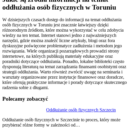
oddłużania osób fizycznych w Toruniu
W dzisiejszych czasach dostęp do informacji na temat oddłużania
osób fizycznych w Toruniu jest znacznie łatwiejszy dzięki
różnorodnym źródłom, które można wykorzystać w celu zdobycia
wiedzy na ten temat. Internet stanowi jedno z najważniejszych
narzędzi, gdzie można znaleźć liczne artykuły, blogi oraz fora
dyskusyjne poświęcone problematyce zadłużenia i metodom jego
rozwiązania. Wiele organizacji pozarządowych prowadzi strony
internetowe, na których publikują materiały edukacyjne oraz
poradniki dotyczące oddłużania. Ponadto, lokalne biblioteki często
dysponują literaturą na temat zarządzania finansami osobistymi oraz
strategii oddłużania. Warto również zwrócić uwagę na seminaria i
warsztaty organizowane przez instytucje finansowe oraz doradcze,
które oferują praktyczne informacje i porady dotyczące skutecznego
radzenia sobie z długami.
Polecamy zobaczyć
Nawigacja
Oddłużanie osób fizycznych Szczecin
wpisu
Oddłużanie osób fizycznych w Szczecinie to proces, który może
przybierać różne formy w zależności od…