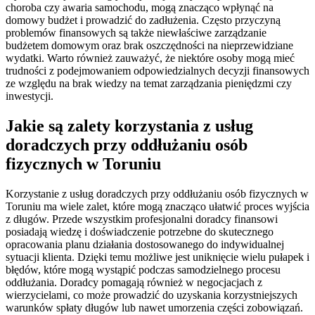
choroba czy awaria samochodu, mogą znacząco wpłynąć na
domowy budżet i prowadzić do zadłużenia. Często przyczyną
problemów finansowych są także niewłaściwe zarządzanie
budżetem domowym oraz brak oszczędności na nieprzewidziane
wydatki. Warto również zauważyć, że niektóre osoby mogą mieć
trudności z podejmowaniem odpowiedzialnych decyzji finansowych
ze względu na brak wiedzy na temat zarządzania pieniędzmi czy
inwestycji.
Jakie są zalety korzystania z usług
doradczych przy oddłużaniu osób
fizycznych w Toruniu
Korzystanie z usług doradczych przy oddłużaniu osób fizycznych w
Toruniu ma wiele zalet, które mogą znacząco ułatwić proces wyjścia
z długów. Przede wszystkim profesjonalni doradcy finansowi
posiadają wiedzę i doświadczenie potrzebne do skutecznego
opracowania planu działania dostosowanego do indywidualnej
sytuacji klienta. Dzięki temu możliwe jest uniknięcie wielu pułapek i
błędów, które mogą wystąpić podczas samodzielnego procesu
oddłużania. Doradcy pomagają również w negocjacjach z
wierzycielami, co może prowadzić do uzyskania korzystniejszych
warunków spłaty długów lub nawet umorzenia części zobowiązań.