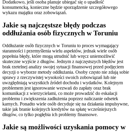
Dodatkowo, jeśli osoba planuje ubiegać się o upadłość
konsumencką, konieczne będzie sporządzenie szczegółowego
wykazu majątku oraz zobowiązań.
Jakie są najczęstsze błędy podczas
oddłużania osób fizycznych w Toruniu
Oddłużanie osób fizycznych w Toruniu to proces wymagający
staranności i przemyślenia wielu aspektów, jednak wiele osób
popełnia błędy, które mogą utrudnić lub wręcz uniemożliwić
skuteczne wyjście z długów. Jednym z najczęstszych błędów jest
brak rzetelnej analizy swojej sytuacji finansowej przed podjęciem
decyzji o wyborze metody oddłużania. Osoby często nie zdają sobie
sprawy z rzeczywistej wysokości swoich zobowiązań lub nie
uwzględniają wszystkich źródeł dochodu i wydatków. Kolejnym
problemem jest ignorowanie wezwań do zapłaty oraz brak
komunikacji z wierzycielami, co może prowadzić do eskalacji
problemu i zwiększenia zadłużenia poprzez naliczanie odsetek
karnych. Ponadto wiele osób decyduje się na działania impulsywne,
takie jak branie kolejnych kredytów na spłatę wcześniejszych
długów, co tylko pogłębia ich problemy finansowe.
Jakie są możliwości uzyskania pomocy w