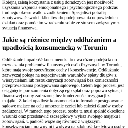
Kolejną zaletą korzystania z usług doradczych jest możliwość
uzyskania wsparcia emocjonalnego i psychologicznego podczas
trudnego okresu walki z zadłużeniem. Specjaliści potrafią
zmotywować swoich klientów do podejmowania odpowiednich
działań oraz pomóc im w radzeniu sobie ze stresem związanym z
sytuacją finansową.
Jakie są różnice między oddłużaniem a
upadłością konsumencką w Toruniu
Oddłużanie i upadłość konsumencka to dwa różne podejścia do
rozwiązania problemów finansowych osób fizycznych w Toruniu,
które mają swoje specyficzne cechy i konsekwencje. Oddłużanie
zazwyczaj polega na negocjowaniu warunków spłaty długów z
wierzycielami lub restrukturyzacji zobowiązań bez konieczności
przeprowadzania postępowania sądowego. Celem tego procesu jest
osiągnięcie porozumienia dotyczącego spłat oraz poprawa sytuacji
finansowej osoby zadłużonej bez konieczności rezygnacji z
majątku. Z kolei upadłość konsumencka to formalne postępowanie
sądowe mające na celu umorzenie części lub całości długów osoby
zadłużonej. W ramach tego procesu osoba ta musi spełnić określone
warunki oraz przedstawić szczegółowy wykaz swojego majątku i
zobowiązań. Upadłość wiąże się również z większymi
konsekwencjami prawnymi i wpływa na zdolność kredytową osoby