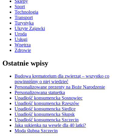
Sklepy
Sport
Technologia
Transport
Turystyka
Ukryte Zajawki
Uroda
Usługi
Wnętrza
Zdrowie
Ostatnie wpisy
Budowa krematorium dla zwierząt – wszystko co
powinniśmy o niej wiedzieć
Personalizowane prezenty na Boże Narodzenie
Personalizowana statuetka
Upadłość konsumencka Sosnowiec
Upadłość konsumencka Rzeszów
Upadłość konsumencka Siedlce
Upadłość konsumencka Słupsk
Upadłość konsumencka Szczecin
Jaka sukienka na wesele dla 40 latki?
Moda ślubna Szczecin