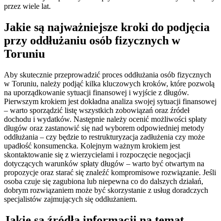
przez wiele lat.
Jakie są najważniejsze kroki do podjęcia
przy oddłużaniu osób fizycznych w
Toruniu
Aby skutecznie przeprowadzić proces oddłużania osób fizycznych
w Toruniu, należy podjąć kilka kluczowych kroków, które pozwolą
na uporządkowanie sytuacji finansowej i wyjście z długów.
Pierwszym krokiem jest dokładna analiza swojej sytuacji finansowej
– warto sporządzić listę wszystkich zobowiązań oraz źródeł
dochodu i wydatków. Następnie należy ocenić możliwości spłaty
długów oraz zastanowić się nad wyborem odpowiedniej metody
oddłużania – czy będzie to restrukturyzacja zadłużenia czy może
upadłość konsumencka. Kolejnym ważnym krokiem jest
skontaktowanie się z wierzycielami i rozpoczęcie negocjacji
dotyczących warunków spłaty długów – warto być otwartym na
propozycje oraz starać się znaleźć kompromisowe rozwiązanie. Jeśli
osoba czuje się zagubiona lub niepewna co do dalszych działań,
dobrym rozwiązaniem może być skorzystanie z usług doradczych
specjalistów zajmujących się oddłużaniem.
Jakie są źródła informacji na temat