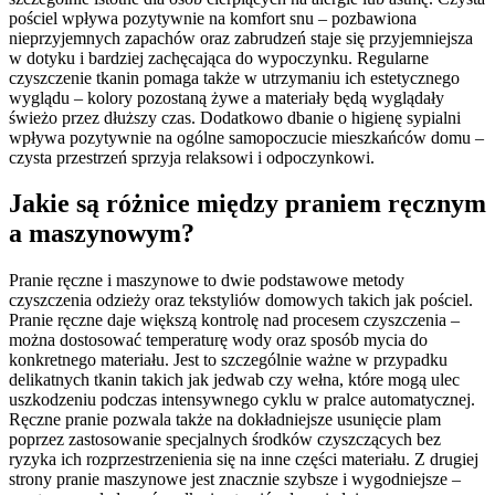
pościel wpływa pozytywnie na komfort snu – pozbawiona
nieprzyjemnych zapachów oraz zabrudzeń staje się przyjemniejsza
w dotyku i bardziej zachęcająca do wypoczynku. Regularne
czyszczenie tkanin pomaga także w utrzymaniu ich estetycznego
wyglądu – kolory pozostaną żywe a materiały będą wyglądały
świeżo przez dłuższy czas. Dodatkowo dbanie o higienę sypialni
wpływa pozytywnie na ogólne samopoczucie mieszkańców domu –
czysta przestrzeń sprzyja relaksowi i odpoczynkowi.
Jakie są różnice między praniem ręcznym
a maszynowym?
Pranie ręczne i maszynowe to dwie podstawowe metody
czyszczenia odzieży oraz tekstyliów domowych takich jak pościel.
Pranie ręczne daje większą kontrolę nad procesem czyszczenia –
można dostosować temperaturę wody oraz sposób mycia do
konkretnego materiału. Jest to szczególnie ważne w przypadku
delikatnych tkanin takich jak jedwab czy wełna, które mogą ulec
uszkodzeniu podczas intensywnego cyklu w pralce automatycznej.
Ręczne pranie pozwala także na dokładniejsze usunięcie plam
poprzez zastosowanie specjalnych środków czyszczących bez
ryzyka ich rozprzestrzenienia się na inne części materiału. Z drugiej
strony pranie maszynowe jest znacznie szybsze i wygodniejsze –