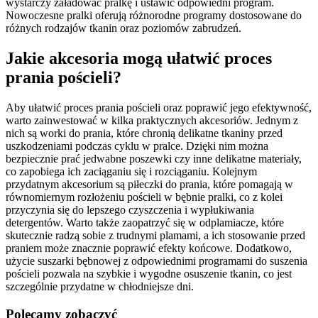
wystarczy załadować pralkę i ustawić odpowiedni program.
Nowoczesne pralki oferują różnorodne programy dostosowane do
różnych rodzajów tkanin oraz poziomów zabrudzeń.
Jakie akcesoria mogą ułatwić proces
prania pościeli?
Aby ułatwić proces prania pościeli oraz poprawić jego efektywność,
warto zainwestować w kilka praktycznych akcesoriów. Jednym z
nich są worki do prania, które chronią delikatne tkaniny przed
uszkodzeniami podczas cyklu w pralce. Dzięki nim można
bezpiecznie prać jedwabne poszewki czy inne delikatne materiały,
co zapobiega ich zaciąganiu się i rozciąganiu. Kolejnym
przydatnym akcesorium są piłeczki do prania, które pomagają w
równomiernym rozłożeniu pościeli w bębnie pralki, co z kolei
przyczynia się do lepszego czyszczenia i wypłukiwania
detergentów. Warto także zaopatrzyć się w odplamiacze, które
skutecznie radzą sobie z trudnymi plamami, a ich stosowanie przed
praniem może znacznie poprawić efekty końcowe. Dodatkowo,
użycie suszarki bębnowej z odpowiednimi programami do suszenia
pościeli pozwala na szybkie i wygodne osuszenie tkanin, co jest
szczególnie przydatne w chłodniejsze dni.
Polecamy zobaczyć