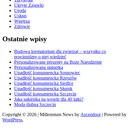
Ukryte Zajawki
Uroda
Usługi
Wnętrza
Zdrowie
Ostatnie wpisy
Budowa krematorium dla zwierząt – wszystko co
powinniśmy o niej wiedzieć
Personalizowane prezenty na Boże Narodzenie
Personalizowana statuetka
Upadłość konsumencka Sosnowiec
Upadłość konsumencka Rzeszów
Upadłość konsumencka Siedlce
Upadłość konsumencka Słupsk
Upadłość konsumencka Szczecin
Jaka sukienka na wesele dla 40 latki?
Moda ślubna Szczecin
Copyright © 2026
| Millennium News by
Ascendoor
| Powered by
WordPress
.