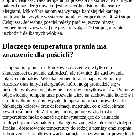
stopni Celsjusza. Taka temperatura pozwala na skuteczne usunięcie
bakterii oraz alergenów, co jest szczególnie istotne dla osób z
alergiami. Mikrofibra natomiast wymaga bardziej delikatnego
traktowania i zwykle wystarcza pranie w temperaturze 30-40 stopni
Celsjusza. Jedwabną pościel należy prać w jeszcze niższej
temperaturze, zazwyczaj nie przekraczającej 30 stopni, aby nie
uszkodzić delikatnych włókien.
Dlaczego temperatura prania ma
znaczenie dla pościeli?
Temperatura prania ma kluczowe znaczenie nie tylko dla
skuteczności usuwania zabrudzeń, ale również dla zachowania
jakości materiałów. Wysoka temperatura pomaga w eliminacji
roztoczy oraz innych alergenów, które mogą gromadzić się w
pościeli i wpływać negatywnie na zdrowie użytkowników. Pranie w
odpowiedniej temperaturze pozwala także na zachowanie kolorów i
struktury tkaniny. Zbyt wysoka temperatura może prowadzić do
blaknięcia kolorów oraz deformacji materiału, co z kolei skraca
żywotność pościeli. Z drugiej strony, pranie w zbyt niskiej
temperaturze może okazać się niewystarczające do usunięcia
trudnych plam czy bakterii. Dlatego ważne jest znalezienie złotego
środka i dostosowanie temperatury do rodzaju tkaniny oraz stopnia
zabrudzenia. Dodatkowo warto pamiętać o używaniu odpowiednich