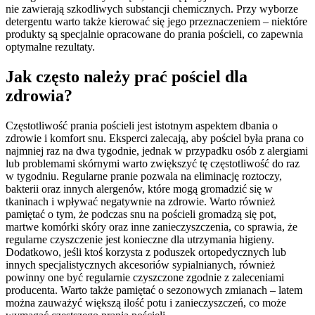
nie zawierają szkodliwych substancji chemicznych. Przy wyborze
detergentu warto także kierować się jego przeznaczeniem – niektóre
produkty są specjalnie opracowane do prania pościeli, co zapewnia
optymalne rezultaty.
Jak często należy prać pościel dla
zdrowia?
Częstotliwość prania pościeli jest istotnym aspektem dbania o
zdrowie i komfort snu. Eksperci zalecają, aby pościel była prana co
najmniej raz na dwa tygodnie, jednak w przypadku osób z alergiami
lub problemami skórnymi warto zwiększyć tę częstotliwość do raz
w tygodniu. Regularne pranie pozwala na eliminację roztoczy,
bakterii oraz innych alergenów, które mogą gromadzić się w
tkaninach i wpływać negatywnie na zdrowie. Warto również
pamiętać o tym, że podczas snu na pościeli gromadzą się pot,
martwe komórki skóry oraz inne zanieczyszczenia, co sprawia, że
regularne czyszczenie jest konieczne dla utrzymania higieny.
Dodatkowo, jeśli ktoś korzysta z poduszek ortopedycznych lub
innych specjalistycznych akcesoriów sypialnianych, również
powinny one być regularnie czyszczone zgodnie z zaleceniami
producenta. Warto także pamiętać o sezonowych zmianach – latem
można zauważyć większą ilość potu i zanieczyszczeń, co może