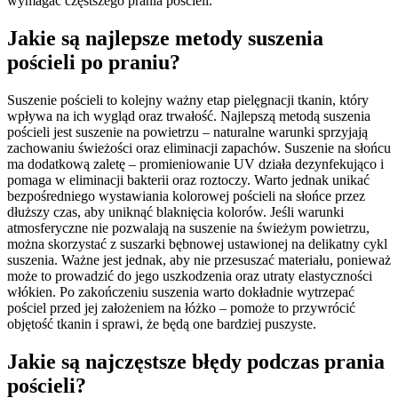
wymagać częstszego prania pościeli.
Jakie są najlepsze metody suszenia
pościeli po praniu?
Suszenie pościeli to kolejny ważny etap pielęgnacji tkanin, który
wpływa na ich wygląd oraz trwałość. Najlepszą metodą suszenia
pościeli jest suszenie na powietrzu – naturalne warunki sprzyjają
zachowaniu świeżości oraz eliminacji zapachów. Suszenie na słońcu
ma dodatkową zaletę – promieniowanie UV działa dezynfekująco i
pomaga w eliminacji bakterii oraz roztoczy. Warto jednak unikać
bezpośredniego wystawiania kolorowej pościeli na słońce przez
dłuższy czas, aby uniknąć blaknięcia kolorów. Jeśli warunki
atmosferyczne nie pozwalają na suszenie na świeżym powietrzu,
można skorzystać z suszarki bębnowej ustawionej na delikatny cykl
suszenia. Ważne jest jednak, aby nie przesuszać materiału, ponieważ
może to prowadzić do jego uszkodzenia oraz utraty elastyczności
włókien. Po zakończeniu suszenia warto dokładnie wytrzepać
pościel przed jej założeniem na łóżko – pomoże to przywrócić
objętość tkanin i sprawi, że będą one bardziej puszyste.
Jakie są najczęstsze błędy podczas prania
pościeli?