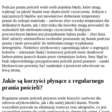
Podczas prania pościeli wiele osób popełnia błędy, które mogą
wpłynąć na jakość tkanin oraz skuteczność czyszczenia. Jednym z
najczęstszych błędów jest niewłaściwe dobieranie temperatury
prania do rodzaju materiału – zarówno zbyt wysoka temperatura dla
delikatnych tkanin, jak i zbyt niska dla bawełny mogą prowadzić do
uszkodzeń lub niedostatecznego czyszczenia. Kolejnym
powszechnym błędem jest przepełnianie bębna pralki – zbyt duża
ilość odzieży uniemożliwia swobodne poruszanie się tkanin podczas
prania i może prowadzić do niedostatecznego wypłukania
detergentów. Niektórzy użytkownicy zapominają także o segregacji
kolorów – mieszanie białej i kolorowej pościeli może skutkować
farbowaniem jasnych tkanin przez ciemniejsze kolory. Inny błąd to
brak odpowiedniego przygotowania pościeli przed praniem – zamki
błyskawiczne powinny być zamknięte a poszewki odwrócone na
lewą stronę.
Jakie są korzyści płynące z regularnego
prania pościeli?
Regularne pranie pościeli przynosi wiele korzyści zarówno dla
zdrowia użytkowników, jak i dla samej jakości tkanin. Przede
wszystkim pozwala na eliminację roztoczy oraz alergenów, co jest
szczególnie istotne dla osób cierpiących na alergie lub astmę. Czysta