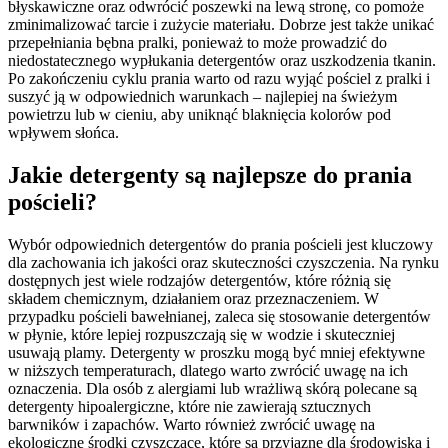
błyskawiczne oraz odwrócić poszewki na lewą stronę, co pomoże
zminimalizować tarcie i zużycie materiału. Dobrze jest także unikać
przepełniania bębna pralki, ponieważ to może prowadzić do
niedostatecznego wypłukania detergentów oraz uszkodzenia tkanin.
Po zakończeniu cyklu prania warto od razu wyjąć pościel z pralki i
suszyć ją w odpowiednich warunkach – najlepiej na świeżym
powietrzu lub w cieniu, aby uniknąć blaknięcia kolorów pod
wpływem słońca.
Jakie detergenty są najlepsze do prania
pościeli?
Wybór odpowiednich detergentów do prania pościeli jest kluczowy
dla zachowania ich jakości oraz skuteczności czyszczenia. Na rynku
dostępnych jest wiele rodzajów detergentów, które różnią się
składem chemicznym, działaniem oraz przeznaczeniem. W
przypadku pościeli bawełnianej, zaleca się stosowanie detergentów
w płynie, które lepiej rozpuszczają się w wodzie i skuteczniej
usuwają plamy. Detergenty w proszku mogą być mniej efektywne
w niższych temperaturach, dlatego warto zwrócić uwagę na ich
oznaczenia. Dla osób z alergiami lub wrażliwą skórą polecane są
detergenty hipoalergiczne, które nie zawierają sztucznych
barwników i zapachów. Warto również zwrócić uwagę na
ekologiczne środki czyszczące, które są przyjazne dla środowiska i